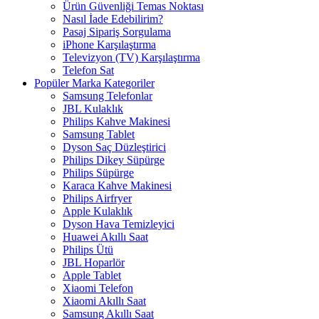
Ürün Güvenliği Temas Noktası
Nasıl İade Edebilirim?
Pasaj Sipariş Sorgulama
iPhone Karşılaştırma
Televizyon (TV) Karşılaştırma
Telefon Sat
Popüler Marka Kategoriler
Samsung Telefonlar
JBL Kulaklık
Philips Kahve Makinesi
Samsung Tablet
Dyson Saç Düzleştirici
Philips Dikey Süpürge
Philips Süpürge
Karaca Kahve Makinesi
Philips Airfryer
Apple Kulaklık
Dyson Hava Temizleyici
Huawei Akıllı Saat
Philips Ütü
JBL Hoparlör
Apple Tablet
Xiaomi Telefon
Xiaomi Akıllı Saat
Samsung Akıllı Saat