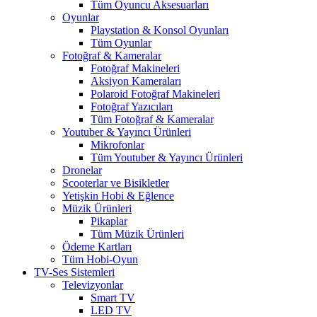
Tüm Oyuncu Aksesuarları
Oyunlar
Playstation & Konsol Oyunları
Tüm Oyunlar
Fotoğraf & Kameralar
Fotoğraf Makineleri
Aksiyon Kameraları
Polaroid Fotoğraf Makineleri
Fotoğraf Yazıcıları
Tüm Fotoğraf & Kameralar
Youtuber & Yayıncı Ürünleri
Mikrofonlar
Tüm Youtuber & Yayıncı Ürünleri
Dronelar
Scooterlar ve Bisikletler
Yetişkin Hobi & Eğlence
Müzik Ürünleri
Pikaplar
Tüm Müzik Ürünleri
Ödeme Kartları
Tüm Hobi-Oyun
TV-Ses Sistemleri
Televizyonlar
Smart TV
LED TV