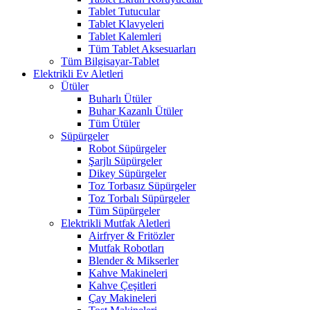
Tablet Tutucular
Tablet Klavyeleri
Tablet Kalemleri
Tüm Tablet Aksesuarları
Tüm Bilgisayar-Tablet
Elektrikli Ev Aletleri
Ütüler
Buharlı Ütüler
Buhar Kazanlı Ütüler
Tüm Ütüler
Süpürgeler
Robot Süpürgeler
Şarjlı Süpürgeler
Dikey Süpürgeler
Toz Torbasız Süpürgeler
Toz Torbalı Süpürgeler
Tüm Süpürgeler
Elektrikli Mutfak Aletleri
Airfryer & Fritözler
Mutfak Robotları
Blender & Mikserler
Kahve Makineleri
Kahve Çeşitleri
Çay Makineleri