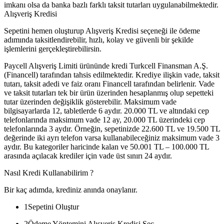
imkanı olsa da banka bazlı farklı taksit tutarları uygulanabilmektedir.
Alışveriş Kredisi
Sepetini hemen oluşturup Alışveriş Kredisi seçeneği ile ödeme
adımında taksitlendirebilir, hızlı, kolay ve güvenli bir şekilde
işlemlerini gerçekleştirebilirsin.
Paycell Alışveriş Limiti ürününde kredi Turkcell Finansman A.Ş.
(Financell) tarafından tahsis edilmektedir. Krediye ilişkin vade, taksit
tutarı, taksit adedi ve faiz oranı Financell tarafından belirlenir. Vade
ve taksit tutarları tek bir ürün üzerinden hesaplanmış olup sepetteki
tutar üzerinden değişiklik gösterebilir. Maksimum vade
bilgisayarlarda 12, tabletlerde 6 aydır. 20.000 TL ve altındaki cep
telefonlarında maksimum vade 12 ay, 20.000 TL üzerindeki cep
telefonlarında 3 aydır. Örneğin, sepetinizde 22.600 TL ve 19.500 TL
değerinde iki ayrı telefon varsa kullanabileceğiniz maksimum vade 3
aydır. Bu kategoriler haricinde kalan ve 50.001 TL – 100.000 TL
arasında açılacak krediler için vade üst sınırı 24 aydır.
Nasıl Kredi Kullanabilirim ?
Bir kaç adımda, krediniz anında onaylanır.
1
Sepetini Oluştur
2
Ödeme Yöntemini Alışveriş Kredisi Seç