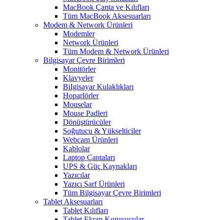
MacBook Çanta ve Kılıfları
Tüm MacBook Aksesuarları
Modem & Network Ürünleri
Modemler
Network Ürünleri
Tüm Modem & Network Ürünleri
Bilgisayar Çevre Birimleri
Monitörler
Klavyeler
BiIgisayar Kulaklıkları
Hoparlörler
Mouselar
Mouse Padleri
Dönüştürücüler
Soğutucu & Yükselticiler
Webcam Ürünleri
Kablolar
Laptop Çantaları
UPS & Güç Kaynakları
Yazıcılar
Yazıcı Sarf Ürünleri
Tüm Bilgisayar Çevre Birimleri
Tablet Aksesuarları
Tablet Kılıfları
Tablet Ekran Koruyucular