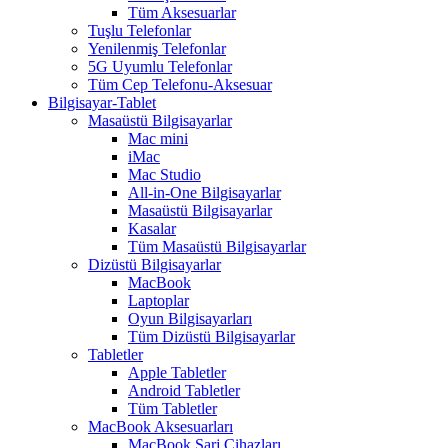
Tüm Aksesuarlar
Tuşlu Telefonlar
Yenilenmiş Telefonlar
5G Uyumlu Telefonlar
Tüm Cep Telefonu-Aksesuar
Bilgisayar-Tablet
Masaüstü Bilgisayarlar
Mac mini
iMac
Mac Studio
All-in-One Bilgisayarlar
Masaüstü Bilgisayarlar
Kasalar
Tüm Masaüstü Bilgisayarlar
Dizüstü Bilgisayarlar
MacBook
Laptoplar
Oyun Bilgisayarları
Tüm Dizüstü Bilgisayarlar
Tabletler
Apple Tabletler
Android Tabletler
Tüm Tabletler
MacBook Aksesuarları
MacBook Şarj Cihazları