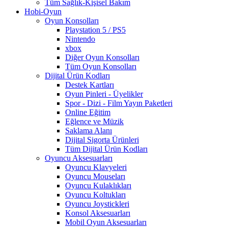
Tüm Sağlık-Kişisel Bakım
Hobi-Oyun
Oyun Konsolları
Playstation 5 / PS5
Nintendo
xbox
Diğer Oyun Konsolları
Tüm Oyun Konsolları
Dijital Ürün Kodları
Destek Kartları
Oyun Pinleri - Üyelikler
Spor - Dizi - Film Yayın Paketleri
Online Eğitim
Eğlence ve Müzik
Saklama Alanı
Dijital Sigorta Ürünleri
Tüm Dijital Ürün Kodları
Oyuncu Aksesuarları
Oyuncu Klavyeleri
Oyuncu Mouseları
Oyuncu Kulaklıkları
Oyuncu Koltukları
Oyuncu Joystickleri
Konsol Aksesuarları
Mobil Oyun Aksesuarları