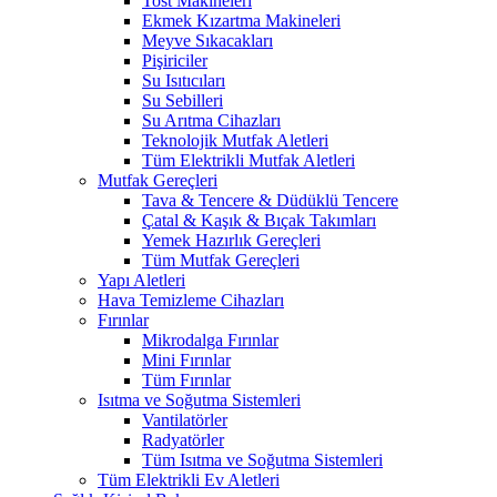
Tost Makineleri
Ekmek Kızartma Makineleri
Meyve Sıkacakları
Pişiriciler
Su Isıtıcıları
Su Sebilleri
Su Arıtma Cihazları
Teknolojik Mutfak Aletleri
Tüm Elektrikli Mutfak Aletleri
Mutfak Gereçleri
Tava & Tencere & Düdüklü Tencere
Çatal & Kaşık & Bıçak Takımları
Yemek Hazırlık Gereçleri
Tüm Mutfak Gereçleri
Yapı Aletleri
Hava Temizleme Cihazları
Fırınlar
Mikrodalga Fırınlar
Mini Fırınlar
Tüm Fırınlar
Isıtma ve Soğutma Sistemleri
Vantilatörler
Radyatörler
Tüm Isıtma ve Soğutma Sistemleri
Tüm Elektrikli Ev Aletleri