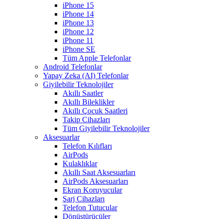
iPhone 15
iPhone 14
iPhone 13
iPhone 12
iPhone 11
iPhone SE
Tüm Apple Telefonlar
Android Telefonlar
Yapay Zeka (AI) Telefonlar
Giyilebilir Teknolojiler
Akıllı Saatler
Akıllı Bileklikler
Akıllı Çocuk Saatleri
Takip Cihazları
Tüm Giyilebilir Teknolojiler
Aksesuarlar
Telefon Kılıfları
AirPods
Kulaklıklar
Akıllı Saat Aksesuarları
AirPods Aksesuarları
Ekran Koruyucular
Şarj Cihazları
Telefon Tutucular
Dönüştürücüler