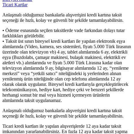
Ticari Kartlar
Anlaşmalı olduğumuz bankalarla alışverişini kredi kartına taksit
seçeneği ile hızlı, kolay ve güvenli bir şekilde tamamlayabilirsin.
• Ödeme esnasında seçilen taksitlerde vade farkından dolayı tutar
farklılıkları görülebilir.
• Taksit üst sınırı bireysel kredi kartları ile yapılan elektronik eşya
alımlarında (Video, kamera, ses sistemleri, fiyatı 5.000 Türk lirasının
üzerinde olan televizyon vb) 4 ay, tablet alımlarında 6 ay, elektrikli
eşya (Buzdolabı, çamaşır makinesi, bulaşık makinesi, elektrikli ev
aletleri vb.) alımlarında ve fiyatı 5.000 Türk Lirasına kadar olan
televizyon alımlarında 9 ay, bilgisayar alımlarında 12 ay, “yenileme
merkezi” veya “yetkili satıcı” niteliğindeki iş yerlerinden alınan
yenilenmiş ürün niteliğinde olan cep telefonu alımlarında 12 ay
olarak olarak uygulanır. Bireysel kredi kartlarıyla gerçekleştirilecek
telekomünikasyon, hediye kart, hediye çeki ve benzeri şekillerde
herhangi somut bir mal veya hizmeti içermeyen ürünlerin
alımlarında taksit uygulanamaz.
Anlaşmalı olduğumuz bankalarla alışverişini kredi kartına taksit
seçeneği ile hızlı, kolay ve güvenli bir şekilde tamamlayabilirsin.
Ticari kredi kartları ile yapılan alışverişlerde 12 aya kadar taksit
imkanından yararlanabilirsiniz. En fazla 12 aya kadar taksit yapma