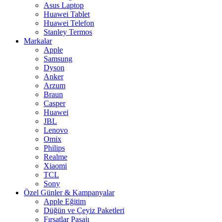
Asus Laptop
Huawei Tablet
Huawei Telefon
Stanley Termos
Markalar
Apple
Samsung
Dyson
Anker
Arzum
Braun
Casper
Huawei
JBL
Lenovo
Omix
Philips
Realme
Xiaomi
TCL
Sony
Özel Günler & Kampanyalar
Apple Eğitim
Düğün ve Çeyiz Paketleri
Fırsatlar Pasajı