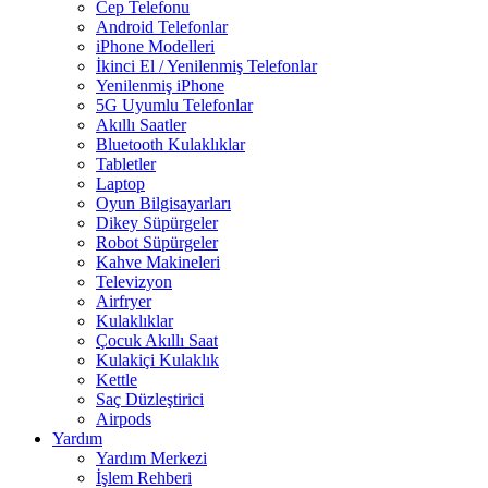
Cep Telefonu
Android Telefonlar
iPhone Modelleri
İkinci El / Yenilenmiş Telefonlar
Yenilenmiş iPhone
5G Uyumlu Telefonlar
Akıllı Saatler
Bluetooth Kulaklıklar
Tabletler
Laptop
Oyun Bilgisayarları
Dikey Süpürgeler
Robot Süpürgeler
Kahve Makineleri
Televizyon
Airfryer
Kulaklıklar
Çocuk Akıllı Saat
Kulakiçi Kulaklık
Kettle
Saç Düzleştirici
Airpods
Yardım
Yardım Merkezi
İşlem Rehberi