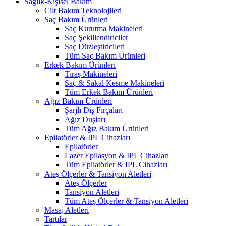
Sağlık-Kişisel Bakım
Cilt Bakım Teknolojileri
Saç Bakım Ürünleri
Saç Kurutma Makineleri
Saç Şekillendiriciler
Saç Düzleştiricileri
Tüm Saç Bakım Ürünleri
Erkek Bakım Ürünleri
Tıraş Makineleri
Saç & Sakal Kesme Makineleri
Tüm Erkek Bakım Ürünleri
Ağız Bakım Ürünleri
Şarjlı Diş Fırçaları
Ağız Duşları
Tüm Ağız Bakım Ürünleri
Epilatörler & IPL Cihazları
Epilatörler
Lazer Epilasyon & IPL Cihazları
Tüm Epilatörler & IPL Cihazları
Ateş Ölçerler & Tansiyon Aletleri
Ateş Ölçerler
Tansiyon Aletleri
Tüm Ateş Ölçerler & Tansiyon Aletleri
Masaj Aletleri
Tartılar