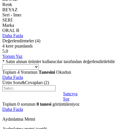
Renk
BEYAZ
Seri - Imeı
SERİ
Marka
ORAL B
Daha Fazla
Değerlendirmeler
(4)
4 kere puanlandı
5,0
Yorum Yaz
* Satın alınan ürünler kullanıcılar tarafından değerlendirilebilir
Toplam
4
Yorumun
Tanesini
Okudun
Daha Fazla
Ürün Soru&Cevapları
(2)
Satıcıya
Sor
Toplam
0
sorunun
0
tanesi
görüntüleniyor.
Daha Fazla
Aydınlatma Metni
Aydınlatma metni içeriği.