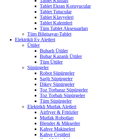
Tablet Kılıfları
Tablet Ekran Koruyucular
Tablet Tutucular
Tablet Klavyeleri
Tablet Kalemleri
Tüm Tablet Aksesuarları
Tüm Bilgisayar-Tablet
Elektrikli Ev Aletleri
Ütüler
Buharlı Ütüler
Buhar Kazanlı Ütüler
Tüm Ütüler
Süpürgeler
Robot Süpürgeler
Şarjlı Süpürgeler
Dikey Süpürgeler
Toz Torbasız Süpürgeler
Toz Torbalı Süpürgeler
Tüm Süpürgeler
Elektrikli Mutfak Aletleri
Airfryer & Fritözler
Mutfak Robotları
Blender & Mikserler
Kahve Makineleri
Kahve Çeşitleri