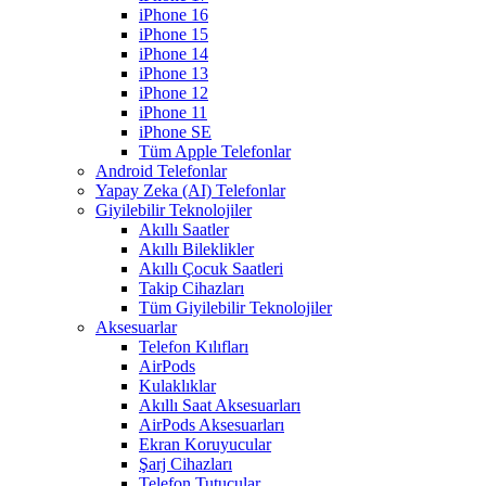
iPhone 16
iPhone 15
iPhone 14
iPhone 13
iPhone 12
iPhone 11
iPhone SE
Tüm Apple Telefonlar
Android Telefonlar
Yapay Zeka (AI) Telefonlar
Giyilebilir Teknolojiler
Akıllı Saatler
Akıllı Bileklikler
Akıllı Çocuk Saatleri
Takip Cihazları
Tüm Giyilebilir Teknolojiler
Aksesuarlar
Telefon Kılıfları
AirPods
Kulaklıklar
Akıllı Saat Aksesuarları
AirPods Aksesuarları
Ekran Koruyucular
Şarj Cihazları
Telefon Tutucular