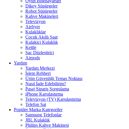
Oyun Bilgisayarları
Dikey Süpürgeler
Robot Süpürgeler
Kahve Makineleri
Televizyon
Airfryer
Kulaklıklar
Çocuk Akıllı Saat
Kulakiçi Kulaklık
Kettle
Saç Düzleştirici
Airpods
Yardım
Yardım Merkezi
İşlem Rehberi
Ürün Güvenliği Temas Noktası
Nasıl İade Edebilirim?
Pasaj Sipariş Sorgulama
iPhone Karşılaştırma
Televizyon (TV) Karşılaştırma
Telefon Sat
Popüler Marka Kategoriler
Samsung Telefonlar
JBL Kulaklık
Philips Kahve Makinesi