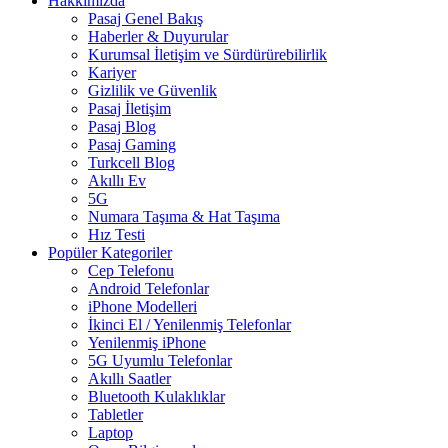
Hakkımızda
Pasaj Genel Bakış
Haberler & Duyurular
Kurumsal İletişim ve Sürdürürebilirlik
Kariyer
Gizlilik ve Güvenlik
Pasaj İletişim
Pasaj Blog
Pasaj Gaming
Turkcell Blog
Akıllı Ev
5G
Numara Taşıma & Hat Taşıma
Hız Testi
Popüler Kategoriler
Cep Telefonu
Android Telefonlar
iPhone Modelleri
İkinci El / Yenilenmiş Telefonlar
Yenilenmiş iPhone
5G Uyumlu Telefonlar
Akıllı Saatler
Bluetooth Kulaklıklar
Tabletler
Laptop