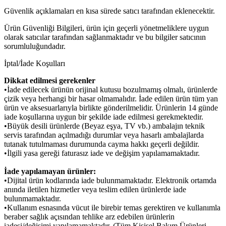
Güvenlik açıklamaları en kısa sürede satıcı tarafından eklenecektir.
Ürün Güvenliği Bilgileri, ürün için geçerli yönetmeliklere uygun
olarak satıcılar tarafından sağlanmaktadır ve bu bilgiler satıcının
sorumluluğundadır.
İptal/İade Koşulları
Dikkat edilmesi gerekenler
•İade edilecek ürünün orijinal kutusu bozulmamış olmalı, ürünlerde
çizik veya herhangi bir hasar olmamalıdır. İade edilen ürün tüm yan
ürün ve aksesuarlarıyla birlikte gönderilmelidir. Ürünlerin 14 günde
iade koşullarına uygun bir şekilde iade edilmesi gerekmektedir.
•Büyük desili ürünlerde (Beyaz eşya, TV vb.) ambalajın teknik
servis tarafından açılmadığı durumlar veya hasarlı ambalajlarda
tutanak tutulmaması durumunda cayma hakkı geçerli değildir.
•İlgili yasa gereği faturasız iade ve değişim yapılamamaktadır.
İade yapılamayan ürünler:
•Dijital ürün kodlarında iade bulunmamaktadır. Elektronik ortamda
anında iletilen hizmetler veya teslim edilen ürünlerde iade
bulunmamaktadır.
•Kullanım esnasında vücut ile birebir temas gerektiren ve kullanımla
beraber sağlık açısından tehlike arz edebilen ürünlerin
iadesi/değişimi yapılamamaktadır. (Tüm Kişisel Bakım Ürünleri,