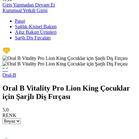
Giriş Yapmadan Devam Et
Kurumsal Yetkili Girişi
Pasaj
Sağlık-Kişisel Bakım
Ağız Bakım Ürünleri
Şarjlı Diş Fırçaları
"
"
Oral-B
Oral B Vitality Pro Lion King Çocuklar
için Şarjlı Diş Fırçası
5,0
RENK