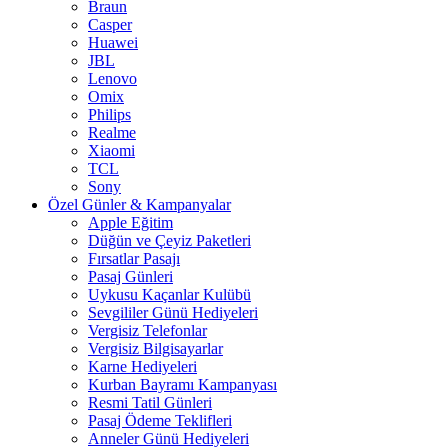
Braun
Casper
Huawei
JBL
Lenovo
Omix
Philips
Realme
Xiaomi
TCL
Sony
Özel Günler & Kampanyalar
Apple Eğitim
Düğün ve Çeyiz Paketleri
Fırsatlar Pasajı
Pasaj Günleri
Uykusu Kaçanlar Kulübü
Sevgililer Günü Hediyeleri
Vergisiz Telefonlar
Vergisiz Bilgisayarlar
Karne Hediyeleri
Kurban Bayramı Kampanyası
Resmi Tatil Günleri
Pasaj Ödeme Teklifleri
Anneler Günü Hediyeleri