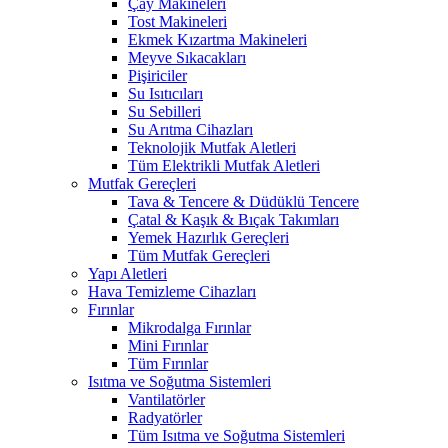
Çay Makineleri
Tost Makineleri
Ekmek Kızartma Makineleri
Meyve Sıkacakları
Pişiriciler
Su Isıtıcıları
Su Sebilleri
Su Arıtma Cihazları
Teknolojik Mutfak Aletleri
Tüm Elektrikli Mutfak Aletleri
Mutfak Gereçleri
Tava & Tencere & Düdüklü Tencere
Çatal & Kaşık & Bıçak Takımları
Yemek Hazırlık Gereçleri
Tüm Mutfak Gereçleri
Yapı Aletleri
Hava Temizleme Cihazları
Fırınlar
Mikrodalga Fırınlar
Mini Fırınlar
Tüm Fırınlar
Isıtma ve Soğutma Sistemleri
Vantilatörler
Radyatörler
Tüm Isıtma ve Soğutma Sistemleri