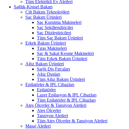
Tüm Elektrikli Ev Aletleri
Sağlık-Kişisel Bakım
Cilt Bakım Teknolojileri
Saç Bakım Ürünleri
Saç Kurutma Makineleri
Saç Şekillendiriciler
Saç Düzleştiricileri
Tüm Saç Bakım Ürünleri
Erkek Bakım Ürünleri
Tıraş Makineleri
Saç & Sakal Kesme Makineleri
Tüm Erkek Bakım Ürünleri
Ağız Bakım Ürünleri
Şarjlı Diş Fırçaları
Ağız Duşları
Tüm Ağız Bakım Ürünleri
Epilatörler & IPL Cihazları
Epilatörler
Lazer Epilasyon & IPL Cihazları
Tüm Epilatörler & IPL Cihazları
Ateş Ölçerler & Tansiyon Aletleri
Ateş Ölçerler
Tansiyon Aletleri
Tüm Ateş Ölçerler & Tansiyon Aletleri
Masaj Aletleri