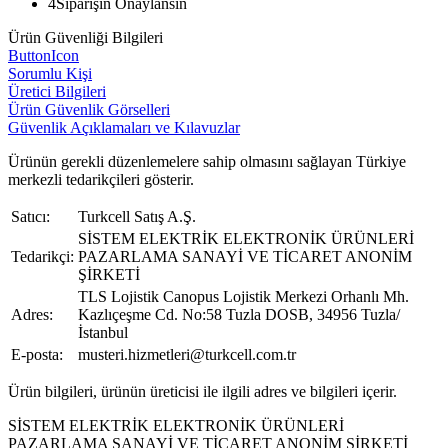
4
Siparişin Onaylansın
Ürün Güvenliği Bilgileri
ButtonIcon
Sorumlu Kişi
Üretici Bilgileri
Ürün Güvenlik Görselleri
Güvenlik Açıklamaları ve Kılavuzlar
Ürünün gerekli düzenlemelere sahip olmasını sağlayan Türkiye
merkezli tedarikçileri gösterir.
Satıcı:
Turkcell Satış A.Ş.
SİSTEM ELEKTRİK ELEKTRONİK ÜRÜNLERİ
Tedarikçi:
PAZARLAMA SANAYİ VE TİCARET ANONİM
ŞİRKETİ
TLS Lojistik Canopus Lojistik Merkezi Orhanlı Mh.
Adres:
Kazlıçeşme Cd. No:58 Tuzla DOSB, 34956 Tuzla/
İstanbul
E-posta:
musteri.hizmetleri@turkcell.com.tr
Ürün bilgileri, ürünün üreticisi ile ilgili adres ve bilgileri içerir.
SİSTEM ELEKTRİK ELEKTRONİK ÜRÜNLERİ
PAZARLAMA SANAYİ VE TİCARET ANONİM ŞİRKETİ