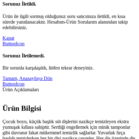
Sorunuz İletildi.
Ürün ile ilgili sormuş olduğunuz soru satıcımıza iletildi, en kısa
sürede yanıtlanacaktır. Hesabım-Ürün Sorularım alanından takip
edebilirsiniz.
Kapat
ButtonIcon
Sorunuz İletilemedi.
Bir sorunla karşılaşıldı, lütfen tekrar deneyiniz.
Tamam, Anasayfaya Dön
ButtonIcon
Ürün Açıklamaları
Ürün Bilgisi
Çocuk boyu, küçük başlık süt dişlerini nazikçe temizleyen ekstra
yumuşak kıllara sahiptir. Sertliği engellemek için minik tamponlar
gibi davranır fakat mükemmel temizlik sağlarlar. Yuvarlak fırça
başlığı temizlerken her bir dişi nazikçe çevreler. Her diş üzerinde diş