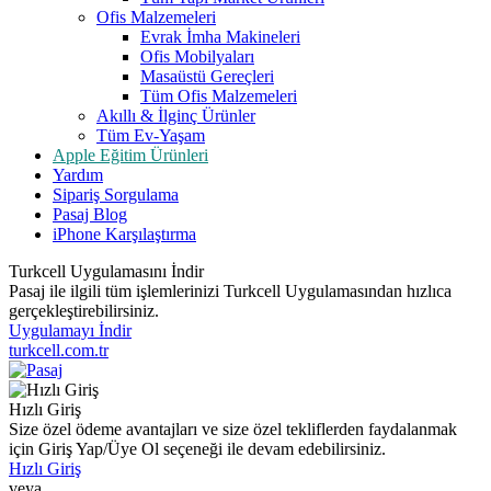
Ofis Malzemeleri
Evrak İmha Makineleri
Ofis Mobilyaları
Masaüstü Gereçleri
Tüm Ofis Malzemeleri
Akıllı & İlginç Ürünler
Tüm Ev-Yaşam
Apple Eğitim Ürünleri
Yardım
Sipariş Sorgulama
Pasaj Blog
iPhone Karşılaştırma
Turkcell Uygulamasını İndir
Pasaj ile ilgili tüm işlemlerinizi Turkcell Uygulamasından hızlıca
gerçekleştirebilirsiniz.
Uygulamayı İndir
turkcell.com.tr
Hızlı Giriş
Size özel ödeme avantajları ve size özel tekliflerden faydalanmak
için Giriş Yap/Üye Ol seçeneği ile devam edebilirsiniz.
Hızlı Giriş
veya