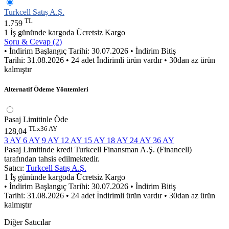
Turkcell Satış A.Ş.
TL
1.759
1 İş gününde kargoda
Ücretsiz Kargo
Soru & Cevap (2)
• İndirim Başlangıç Tarihi: 30.07.2026
• İndirim Bitiş
Tarihi: 31.08.2026
• 24 adet İndirimli ürün vardır
• 30dan az ürün
kalmıştır
Alternatif Ödeme Yöntemleri
Pasaj Limitinle Öde
TLx36 AY
128,04
3 AY
6 AY
9 AY
12 AY
15 AY
18 AY
24 AY
36 AY
Pasaj Limitinde kredi Turkcell Finansman A.Ş. (Financell)
tarafından tahsis edilmektedir.
Satıcı:
Turkcell Satış A.Ş.
1 İş gününde kargoda
Ücretsiz Kargo
• İndirim Başlangıç Tarihi: 30.07.2026
• İndirim Bitiş
Tarihi: 31.08.2026
• 24 adet İndirimli ürün vardır
• 30dan az ürün
kalmıştır
Diğer Satıcılar