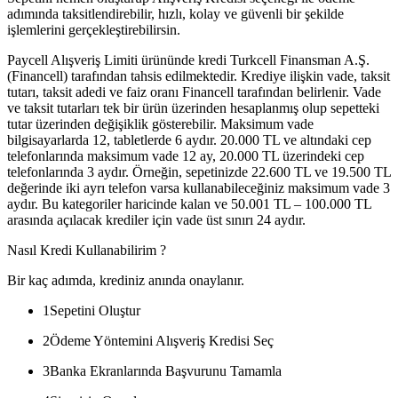
adımında taksitlendirebilir, hızlı, kolay ve güvenli bir şekilde
işlemlerini gerçekleştirebilirsin.
Paycell Alışveriş Limiti ürününde kredi Turkcell Finansman A.Ş.
(Financell) tarafından tahsis edilmektedir. Krediye ilişkin vade, taksit
tutarı, taksit adedi ve faiz oranı Financell tarafından belirlenir. Vade
ve taksit tutarları tek bir ürün üzerinden hesaplanmış olup sepetteki
tutar üzerinden değişiklik gösterebilir. Maksimum vade
bilgisayarlarda 12, tabletlerde 6 aydır. 20.000 TL ve altındaki cep
telefonlarında maksimum vade 12 ay, 20.000 TL üzerindeki cep
telefonlarında 3 aydır. Örneğin, sepetinizde 22.600 TL ve 19.500 TL
değerinde iki ayrı telefon varsa kullanabileceğiniz maksimum vade 3
aydır. Bu kategoriler haricinde kalan ve 50.001 TL – 100.000 TL
arasında açılacak krediler için vade üst sınırı 24 aydır.
Nasıl Kredi Kullanabilirim ?
Bir kaç adımda, krediniz anında onaylanır.
1
Sepetini Oluştur
2
Ödeme Yöntemini Alışveriş Kredisi Seç
3
Banka Ekranlarında Başvurunu Tamamla