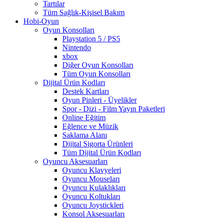
Tartılar
Tüm Sağlık-Kişisel Bakım
Hobi-Oyun
Oyun Konsolları
Playstation 5 / PS5
Nintendo
xbox
Diğer Oyun Konsolları
Tüm Oyun Konsolları
Dijital Ürün Kodları
Destek Kartları
Oyun Pinleri - Üyelikler
Spor - Dizi - Film Yayın Paketleri
Online Eğitim
Eğlence ve Müzik
Saklama Alanı
Dijital Sigorta Ürünleri
Tüm Dijital Ürün Kodları
Oyuncu Aksesuarları
Oyuncu Klavyeleri
Oyuncu Mouseları
Oyuncu Kulaklıkları
Oyuncu Koltukları
Oyuncu Joystickleri
Konsol Aksesuarları