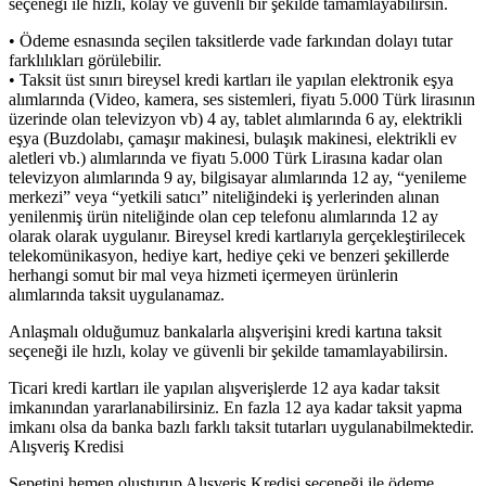
seçeneği ile hızlı, kolay ve güvenli bir şekilde tamamlayabilirsin.
• Ödeme esnasında seçilen taksitlerde vade farkından dolayı tutar
farklılıkları görülebilir.
• Taksit üst sınırı bireysel kredi kartları ile yapılan elektronik eşya
alımlarında (Video, kamera, ses sistemleri, fiyatı 5.000 Türk lirasının
üzerinde olan televizyon vb) 4 ay, tablet alımlarında 6 ay, elektrikli
eşya (Buzdolabı, çamaşır makinesi, bulaşık makinesi, elektrikli ev
aletleri vb.) alımlarında ve fiyatı 5.000 Türk Lirasına kadar olan
televizyon alımlarında 9 ay, bilgisayar alımlarında 12 ay, “yenileme
merkezi” veya “yetkili satıcı” niteliğindeki iş yerlerinden alınan
yenilenmiş ürün niteliğinde olan cep telefonu alımlarında 12 ay
olarak olarak uygulanır. Bireysel kredi kartlarıyla gerçekleştirilecek
telekomünikasyon, hediye kart, hediye çeki ve benzeri şekillerde
herhangi somut bir mal veya hizmeti içermeyen ürünlerin
alımlarında taksit uygulanamaz.
Anlaşmalı olduğumuz bankalarla alışverişini kredi kartına taksit
seçeneği ile hızlı, kolay ve güvenli bir şekilde tamamlayabilirsin.
Ticari kredi kartları ile yapılan alışverişlerde 12 aya kadar taksit
imkanından yararlanabilirsiniz. En fazla 12 aya kadar taksit yapma
imkanı olsa da banka bazlı farklı taksit tutarları uygulanabilmektedir.
Alışveriş Kredisi
Sepetini hemen oluşturup Alışveriş Kredisi seçeneği ile ödeme