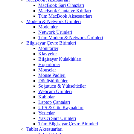
MacBook Şarj Cihazları
MacBook Çanta ve Kılıfları
Tüm MacBook Aksesuarları
Modem & Network Ürünleri
Modemler
Network Ürünleri
Tüm Modem & Network Ürünleri
Bilgisayar Çevre Birimleri
Monitörler
Klavyeler
BiIgisayar Kulaklıkları
Hoparlörler
Mouselar
Mouse Padleri
Dönüştürücüler
Soğutucu & Yükselticiler
Webcam Ürünleri
Kablolar
Laptop Çantaları
UPS & Güç Kaynakları
Yazıcılar
Yazıcı Sarf Ürünleri
Tüm Bilgisayar Çevre Birimleri
Tablet Aksesuarları