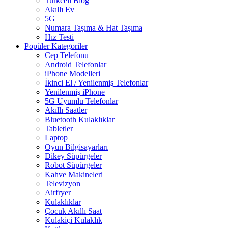
Turkcell Blog
Akıllı Ev
5G
Numara Taşıma & Hat Taşıma
Hız Testi
Popüler Kategoriler
Cep Telefonu
Android Telefonlar
iPhone Modelleri
İkinci El / Yenilenmiş Telefonlar
Yenilenmiş iPhone
5G Uyumlu Telefonlar
Akıllı Saatler
Bluetooth Kulaklıklar
Tabletler
Laptop
Oyun Bilgisayarları
Dikey Süpürgeler
Robot Süpürgeler
Kahve Makineleri
Televizyon
Airfryer
Kulaklıklar
Çocuk Akıllı Saat
Kulakiçi Kulaklık