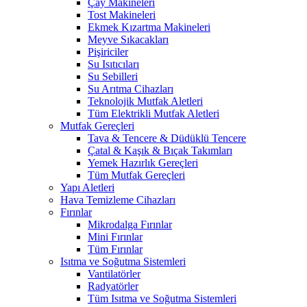
Çay Makineleri
Tost Makineleri
Ekmek Kızartma Makineleri
Meyve Sıkacakları
Pişiriciler
Su Isıtıcıları
Su Sebilleri
Su Arıtma Cihazları
Teknolojik Mutfak Aletleri
Tüm Elektrikli Mutfak Aletleri
Mutfak Gereçleri
Tava & Tencere & Düdüklü Tencere
Çatal & Kaşık & Bıçak Takımları
Yemek Hazırlık Gereçleri
Tüm Mutfak Gereçleri
Yapı Aletleri
Hava Temizleme Cihazları
Fırınlar
Mikrodalga Fırınlar
Mini Fırınlar
Tüm Fırınlar
Isıtma ve Soğutma Sistemleri
Vantilatörler
Radyatörler
Tüm Isıtma ve Soğutma Sistemleri