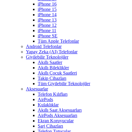
iPhone 16
iPhone 15
iPhone 14
iPhone 13
iPhone 12
iPhone 11
iPhone SE
Tüm Apple Telefonlar
Android Telefonlar
Yapay Zeka (AI) Telefonlar
Giyilebilir Teknolojiler
Akıllı Saatler
Akıllı Bileklikler
Akıllı Çocuk Saatleri
Takip Cihazları
Tüm Giyilebilir Teknolojiler
Aksesuarlar
Telefon Kılıfları
AirPods
Kulaklıklar
Akıllı Saat Aksesuarları
AirPods Aksesuarları
Ekran Koruyucular
Şarj Cihazları
Telefon Tutucular