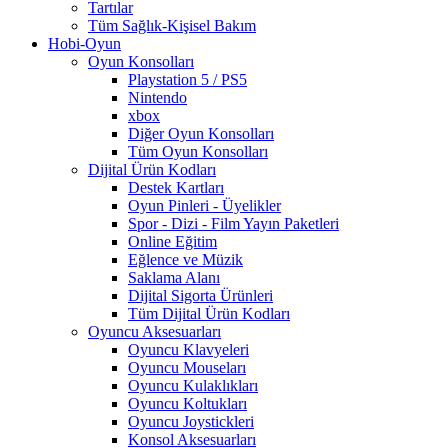
Tartılar
Tüm Sağlık-Kişisel Bakım
Hobi-Oyun
Oyun Konsolları
Playstation 5 / PS5
Nintendo
xbox
Diğer Oyun Konsolları
Tüm Oyun Konsolları
Dijital Ürün Kodları
Destek Kartları
Oyun Pinleri - Üyelikler
Spor - Dizi - Film Yayın Paketleri
Online Eğitim
Eğlence ve Müzik
Saklama Alanı
Dijital Sigorta Ürünleri
Tüm Dijital Ürün Kodları
Oyuncu Aksesuarları
Oyuncu Klavyeleri
Oyuncu Mouseları
Oyuncu Kulaklıkları
Oyuncu Koltukları
Oyuncu Joystickleri
Konsol Aksesuarları