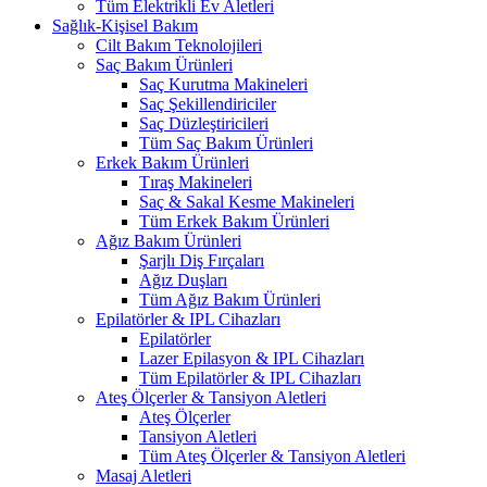
Tüm Elektrikli Ev Aletleri
Sağlık-Kişisel Bakım
Cilt Bakım Teknolojileri
Saç Bakım Ürünleri
Saç Kurutma Makineleri
Saç Şekillendiriciler
Saç Düzleştiricileri
Tüm Saç Bakım Ürünleri
Erkek Bakım Ürünleri
Tıraş Makineleri
Saç & Sakal Kesme Makineleri
Tüm Erkek Bakım Ürünleri
Ağız Bakım Ürünleri
Şarjlı Diş Fırçaları
Ağız Duşları
Tüm Ağız Bakım Ürünleri
Epilatörler & IPL Cihazları
Epilatörler
Lazer Epilasyon & IPL Cihazları
Tüm Epilatörler & IPL Cihazları
Ateş Ölçerler & Tansiyon Aletleri
Ateş Ölçerler
Tansiyon Aletleri
Tüm Ateş Ölçerler & Tansiyon Aletleri
Masaj Aletleri