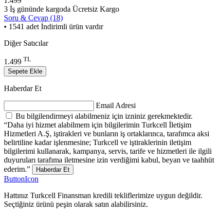
1.499
3 İş gününde kargoda
Ücretsiz Kargo
Soru & Cevap (18)
• 1541 adet İndirimli ürün vardır
Diğer Satıcılar
TL
1.499
Sepete Ekle
Haberdar Et
Email Adresi
Bu bilgilendirmeyi alabilmeniz için izniniz gerekmektedir.
“Daha iyi hizmet alabilmem için bilgilerimin Turkcell İletişim
Hizmetleri A.Ş, iştirakleri ve bunların iş ortaklarınca, tarafımca aksi
belirtiline kadar işlenmesine; Turkcell ve iştiraklerinin iletişim
bilgilerimi kullanarak, kampanya, servis, tarife ve hizmetleri ile ilgili
duyuruları tarafıma iletmesine izin verdiğimi kabul, beyan ve taahhüt
ederim.”
Haberdar Et
ButtonIcon
Hattınız Turkcell Finansman kredili tekliflerimize uygun değildir.
Seçtiğiniz ürünü peşin olarak satın alabilirsiniz.