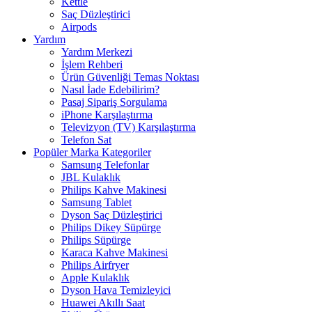
Kettle
Saç Düzleştirici
Airpods
Yardım
Yardım Merkezi
İşlem Rehberi
Ürün Güvenliği Temas Noktası
Nasıl İade Edebilirim?
Pasaj Sipariş Sorgulama
iPhone Karşılaştırma
Televizyon (TV) Karşılaştırma
Telefon Sat
Popüler Marka Kategoriler
Samsung Telefonlar
JBL Kulaklık
Philips Kahve Makinesi
Samsung Tablet
Dyson Saç Düzleştirici
Philips Dikey Süpürge
Philips Süpürge
Karaca Kahve Makinesi
Philips Airfryer
Apple Kulaklık
Dyson Hava Temizleyici
Huawei Akıllı Saat