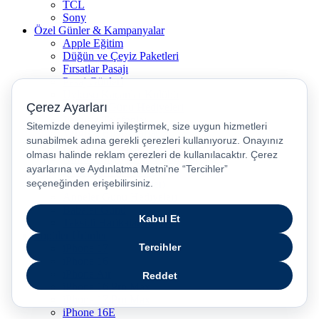
TCL
Sony
Özel Günler & Kampanyalar
Apple Eğitim
Düğün ve Çeyiz Paketleri
Fırsatlar Pasajı
Pasaj Günleri
Uykusu Kaçanlar Kulübü
Sevgililer Günü Hediyeleri
Vergisiz Telefonlar
Vergisiz Bilgisayarlar
Karne Hediyeleri
Kurban Bayramı Kampanyası
Resmi Tatil Günleri
Pasaj Ödeme Teklifleri
Anneler Günü Hediyeleri
Babalar Günü
Taksitli Harikalar Diyarı
Popüler Ürünler
iPhone 17
iPhone 16
iPhone Air
iPhone 16 Pro Max
iPhone 17 Pro Max
iPhone 16E