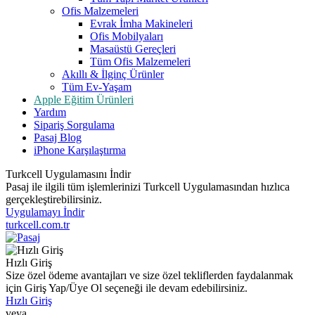
Ofis Malzemeleri
Evrak İmha Makineleri
Ofis Mobilyaları
Masaüstü Gereçleri
Tüm Ofis Malzemeleri
Akıllı & İlginç Ürünler
Tüm Ev-Yaşam
Apple Eğitim Ürünleri
Yardım
Sipariş Sorgulama
Pasaj Blog
iPhone Karşılaştırma
Turkcell Uygulamasını İndir
Pasaj ile ilgili tüm işlemlerinizi Turkcell Uygulamasından hızlıca
gerçekleştirebilirsiniz.
Uygulamayı İndir
turkcell.com.tr
Hızlı Giriş
Size özel ödeme avantajları ve size özel tekliflerden faydalanmak
için Giriş Yap/Üye Ol seçeneği ile devam edebilirsiniz.
Hızlı Giriş
veya