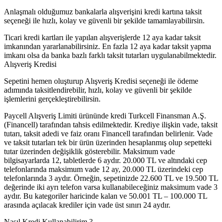
Anlaşmalı olduğumuz bankalarla alışverişini kredi kartına taksit
seçeneği ile hızlı, kolay ve güvenli bir şekilde tamamlayabilirsin.
Ticari kredi kartları ile yapılan alışverişlerde 12 aya kadar taksit
imkanından yararlanabilirsiniz. En fazla 12 aya kadar taksit yapma
imkanı olsa da banka bazlı farklı taksit tutarları uygulanabilmektedir.
Alışveriş Kredisi
Sepetini hemen oluşturup Alışveriş Kredisi seçeneği ile ödeme
adımında taksitlendirebilir, hızlı, kolay ve güvenli bir şekilde
işlemlerini gerçekleştirebilirsin.
Paycell Alışveriş Limiti ürününde kredi Turkcell Finansman A.Ş.
(Financell) tarafından tahsis edilmektedir. Krediye ilişkin vade, taksit
tutarı, taksit adedi ve faiz oranı Financell tarafından belirlenir. Vade
ve taksit tutarları tek bir ürün üzerinden hesaplanmış olup sepetteki
tutar üzerinden değişiklik gösterebilir. Maksimum vade
bilgisayarlarda 12, tabletlerde 6 aydır. 20.000 TL ve altındaki cep
telefonlarında maksimum vade 12 ay, 20.000 TL üzerindeki cep
telefonlarında 3 aydır. Örneğin, sepetinizde 22.600 TL ve 19.500 TL
değerinde iki ayrı telefon varsa kullanabileceğiniz maksimum vade 3
aydır. Bu kategoriler haricinde kalan ve 50.001 TL – 100.000 TL
arasında açılacak krediler için vade üst sınırı 24 aydır.
Nasıl Kredi Kullanabilirim ?