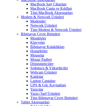
MacBook Şarj Cihazları
MacBook Çanta ve Kılıfları
Tüm MacBook Aksesuarları
Modem & Network Ürünleri
Modemler
Network Ürünleri
Tüm Modem & Network Ürünleri
Bilgisayar Çevre Birimleri
Monitörler
Klavyeler
BiIgisayar Kulaklıkları
Hoparlörler
Mouselar
Mouse Padleri
Dönüştürücüler
Soğutucu & Yükselticiler
Webcam Ürünleri
Kablolar
Laptop Çantaları
UPS & Güç Kaynakları
Yazıcılar
Yazıcı Sarf Ürünleri
Tüm Bilgisayar Çevre Birimleri
Tablet Aksesuarları