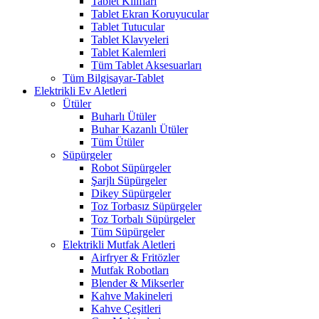
Tablet Kılıfları
Tablet Ekran Koruyucular
Tablet Tutucular
Tablet Klavyeleri
Tablet Kalemleri
Tüm Tablet Aksesuarları
Tüm Bilgisayar-Tablet
Elektrikli Ev Aletleri
Ütüler
Buharlı Ütüler
Buhar Kazanlı Ütüler
Tüm Ütüler
Süpürgeler
Robot Süpürgeler
Şarjlı Süpürgeler
Dikey Süpürgeler
Toz Torbasız Süpürgeler
Toz Torbalı Süpürgeler
Tüm Süpürgeler
Elektrikli Mutfak Aletleri
Airfryer & Fritözler
Mutfak Robotları
Blender & Mikserler
Kahve Makineleri
Kahve Çeşitleri