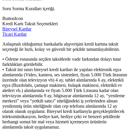
Soru Sorma Kuralları içeriği.
ButtonIcon
Kredi Kartı Taksit Seçenekleri
Bireysel Kartlar
Ticari Kartlar
Anlaşmalı olduğumuz bankalarla alışverişini kredi kartına taksit
seçeneği ile hızlı, kolay ve güvenli bir şekilde tamamlayabilirsin.
• Ödeme esnasında seçilen taksitlerde vade farkından dolayı tutar
farklılıkları görülebilir.
• Taksit üst sınırı bireysel kredi kartları ile yapılan elektronik eşya
alımlarında (Video, kamera, ses sistemleri, fiyatı 5.000 Türk lirasının
üzerinde olan televizyon vb) 4 ay, tablet alımlarında 6 ay, elektrikli
eşya (Buzdolabı, çamaşır makinesi, bulaşık makinesi, elektrikli ev
aletleri vb.) alımlarında ve fiyatı 5.000 Türk Lirasına kadar olan
televizyon alımlarında 9 ay, bilgisayar alımlarında 12 ay, “yenileme
merkezi” veya “yetkili satıcı” niteliğindeki iş yerlerinden alınan
yenilenmiş ürün niteliğinde olan cep telefonu alımlarında 12 ay
olarak olarak uygulanır. Bireysel kredi kartlarıyla gerçekleştirilecek
telekomünikasyon, hediye kart, hediye çeki ve benzeri şekillerde
herhangi somut bir mal veya hizmeti içermeyen ürünlerin
alımlarında taksit uygulanamaz.