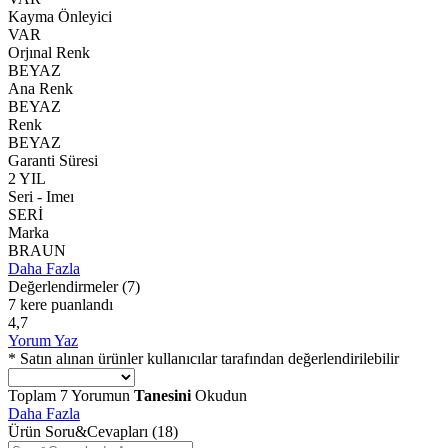
Kayma Önleyici
VAR
Orjınal Renk
BEYAZ
Ana Renk
BEYAZ
Renk
BEYAZ
Garanti Süresi
2 YIL
Seri - Imeı
SERİ
Marka
BRAUN
Daha Fazla
Değerlendirmeler
(7)
7 kere puanlandı
4,7
Yorum Yaz
* Satın alınan ürünler kullanıcılar tarafından değerlendirilebilir
Toplam
7
Yorumun
Tanesini
Okudun
Daha Fazla
Ürün Soru&Cevapları
(18)