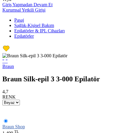
Giriş Yapmadan Devam Et
Kurumsal Yetkili Girişi
Pasaj
Sağlık-Kişisel Bakım
Epilatörler & IPL Cihazları
Epilatörler
"
"
Braun
Braun Silk-epil 3 3-000 Epilatör
4,7
RENK
Braun Shop
TL