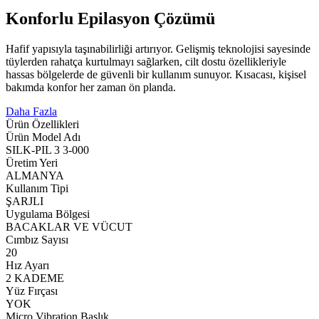
Konforlu Epilasyon Çözümü
Hafif yapısıyla taşınabilirliği artırıyor. Gelişmiş teknolojisi sayesinde
tüylerden rahatça kurtulmayı sağlarken, cilt dostu özellikleriyle
hassas bölgelerde de güvenli bir kullanım sunuyor. Kısacası, kişisel
bakımda konfor her zaman ön planda.
Daha Fazla
Ürün Özellikleri
Ürün Model Adı
SILK-PIL 3 3-000
Üretim Yeri
ALMANYA
Kullanım Tipi
ŞARJLI
Uygulama Bölgesi
BACAKLAR VE VÜCUT
Cımbız Sayısı
20
Hız Ayarı
2 KADEME
Yüz Fırçası
YOK
Micro Vibration Başlık