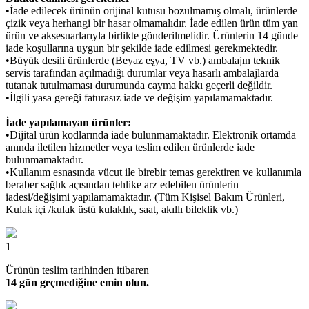
•İade edilecek ürünün orijinal kutusu bozulmamış olmalı, ürünlerde
çizik veya herhangi bir hasar olmamalıdır. İade edilen ürün tüm yan
ürün ve aksesuarlarıyla birlikte gönderilmelidir. Ürünlerin 14 günde
iade koşullarına uygun bir şekilde iade edilmesi gerekmektedir.
•Büyük desili ürünlerde (Beyaz eşya, TV vb.) ambalajın teknik
servis tarafından açılmadığı durumlar veya hasarlı ambalajlarda
tutanak tutulmaması durumunda cayma hakkı geçerli değildir.
•İlgili yasa gereği faturasız iade ve değişim yapılamamaktadır.
İade yapılamayan ürünler:
•Dijital ürün kodlarında iade bulunmamaktadır. Elektronik ortamda
anında iletilen hizmetler veya teslim edilen ürünlerde iade
bulunmamaktadır.
•Kullanım esnasında vücut ile birebir temas gerektiren ve kullanımla
beraber sağlık açısından tehlike arz edebilen ürünlerin
iadesi/değişimi yapılamamaktadır. (Tüm Kişisel Bakım Ürünleri,
Kulak içi /kulak üstü kulaklık, saat, akıllı bileklik vb.)
1
Ürünün teslim tarihinden itibaren
14 gün geçmediğine emin olun.