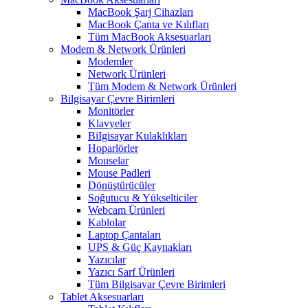
MacBook Şarj Cihazları
MacBook Çanta ve Kılıfları
Tüm MacBook Aksesuarları
Modem & Network Ürünleri
Modemler
Network Ürünleri
Tüm Modem & Network Ürünleri
Bilgisayar Çevre Birimleri
Monitörler
Klavyeler
BiIgisayar Kulaklıkları
Hoparlörler
Mouselar
Mouse Padleri
Dönüştürücüler
Soğutucu & Yükselticiler
Webcam Ürünleri
Kablolar
Laptop Çantaları
UPS & Güç Kaynakları
Yazıcılar
Yazıcı Sarf Ürünleri
Tüm Bilgisayar Çevre Birimleri
Tablet Aksesuarları