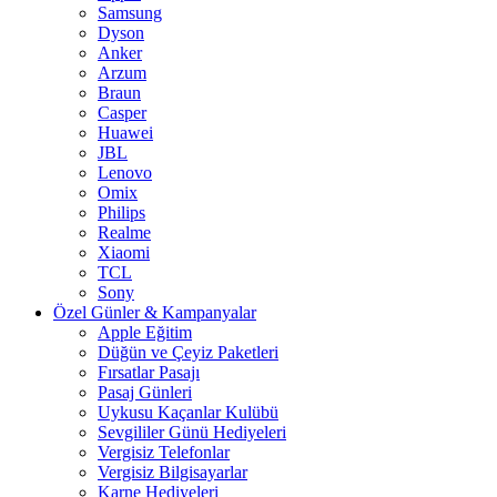
Samsung
Dyson
Anker
Arzum
Braun
Casper
Huawei
JBL
Lenovo
Omix
Philips
Realme
Xiaomi
TCL
Sony
Özel Günler & Kampanyalar
Apple Eğitim
Düğün ve Çeyiz Paketleri
Fırsatlar Pasajı
Pasaj Günleri
Uykusu Kaçanlar Kulübü
Sevgililer Günü Hediyeleri
Vergisiz Telefonlar
Vergisiz Bilgisayarlar
Karne Hediyeleri