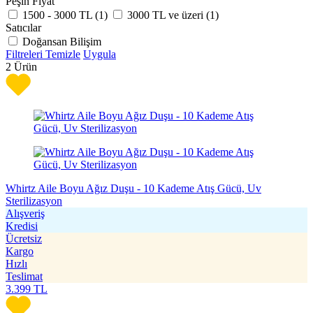
Peşin Fiyat
1500 - 3000 TL (
1
)
3000 TL ve üzeri (
1
)
Satıcılar
Doğansan Bilişim
Filtreleri Temizle
Uygula
2
Ürün
Whirtz Aile Boyu Ağız Duşu - 10 Kademe Atış Gücü, Uv
Sterilizasyon
Alışveriş
Kredisi
Ücretsiz
Kargo
Hızlı
Teslimat
3.399
TL