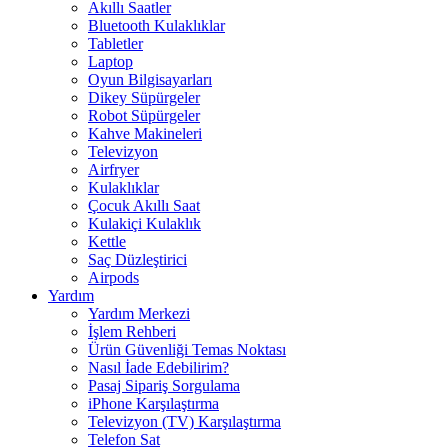
Akıllı Saatler
Bluetooth Kulaklıklar
Tabletler
Laptop
Oyun Bilgisayarları
Dikey Süpürgeler
Robot Süpürgeler
Kahve Makineleri
Televizyon
Airfryer
Kulaklıklar
Çocuk Akıllı Saat
Kulakiçi Kulaklık
Kettle
Saç Düzleştirici
Airpods
Yardım
Yardım Merkezi
İşlem Rehberi
Ürün Güvenliği Temas Noktası
Nasıl İade Edebilirim?
Pasaj Sipariş Sorgulama
iPhone Karşılaştırma
Televizyon (TV) Karşılaştırma
Telefon Sat