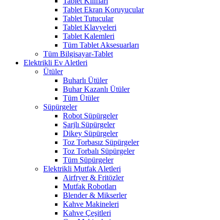
Tablet Kılıfları
Tablet Ekran Koruyucular
Tablet Tutucular
Tablet Klavyeleri
Tablet Kalemleri
Tüm Tablet Aksesuarları
Tüm Bilgisayar-Tablet
Elektrikli Ev Aletleri
Ütüler
Buharlı Ütüler
Buhar Kazanlı Ütüler
Tüm Ütüler
Süpürgeler
Robot Süpürgeler
Şarjlı Süpürgeler
Dikey Süpürgeler
Toz Torbasız Süpürgeler
Toz Torbalı Süpürgeler
Tüm Süpürgeler
Elektrikli Mutfak Aletleri
Airfryer & Fritözler
Mutfak Robotları
Blender & Mikserler
Kahve Makineleri
Kahve Çeşitleri