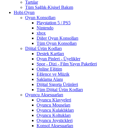
Tartılar
Tüm Sağlık-Kişisel Bakım
Hobi-Oyun
Oyun Konsolları
Playstation 5 / PS5
Nintendo
xbox
Diğer Oyun Konsolları
Tüm Oyun Konsolları
Dijital Ürün Kodları
Destek Kartları
Oyun Pinleri - Üyelikler
Spor - Dizi - Film Yayın Paketleri
Online Eğitim
Eğlence ve Müzik
Saklama Alanı
Dijital Sigorta Ürünleri
Tüm Dijital Ürün Kodları
Oyuncu Aksesuarları
Oyuncu Klavyeleri
Oyuncu Mouseları
Oyuncu Kulaklıkları
Oyuncu Koltukları
Oyuncu Joystickleri
Konsol Aksesuarları