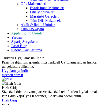
Ofis Malzemeleri
Evrak İmha Makineleri
Ofis Mobilyaları
Masaüstü Gereçleri
Tüm Ofis Malzemeleri
Akıllı & İlginç Ürünler
Tüm Ev-Yaşam
Apple Eğitim Ürünleri
Yardım
Sipariş Sorgulama
Pasaj Blog
iPhone Karşılaştırma
Turkcell Uygulamasını İndir
Pasaj ile ilgili tüm işlemlerinizi Turkcell Uygulamasından hızlıca
gerçekleştirebilirsiniz.
Uygulamayı İndir
turkcell.com.tr
Hızlı Giriş
Size özel ödeme avantajları ve size özel tekliflerden faydalanmak
için Giriş Yap/Üye Ol seçeneği ile devam edebilirsiniz.
Hızlı Giriş
veya