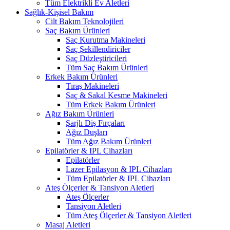
Tüm Elektrikli Ev Aletleri
Sağlık-Kişisel Bakım
Cilt Bakım Teknolojileri
Saç Bakım Ürünleri
Saç Kurutma Makineleri
Saç Şekillendiriciler
Saç Düzleştiricileri
Tüm Saç Bakım Ürünleri
Erkek Bakım Ürünleri
Tıraş Makineleri
Saç & Sakal Kesme Makineleri
Tüm Erkek Bakım Ürünleri
Ağız Bakım Ürünleri
Şarjlı Diş Fırçaları
Ağız Duşları
Tüm Ağız Bakım Ürünleri
Epilatörler & IPL Cihazları
Epilatörler
Lazer Epilasyon & IPL Cihazları
Tüm Epilatörler & IPL Cihazları
Ateş Ölçerler & Tansiyon Aletleri
Ateş Ölçerler
Tansiyon Aletleri
Tüm Ateş Ölçerler & Tansiyon Aletleri
Masaj Aletleri