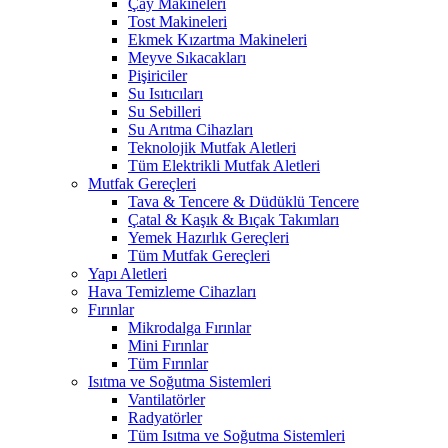
Çay Makineleri
Tost Makineleri
Ekmek Kızartma Makineleri
Meyve Sıkacakları
Pişiriciler
Su Isıtıcıları
Su Sebilleri
Su Arıtma Cihazları
Teknolojik Mutfak Aletleri
Tüm Elektrikli Mutfak Aletleri
Mutfak Gereçleri
Tava & Tencere & Düdüklü Tencere
Çatal & Kaşık & Bıçak Takımları
Yemek Hazırlık Gereçleri
Tüm Mutfak Gereçleri
Yapı Aletleri
Hava Temizleme Cihazları
Fırınlar
Mikrodalga Fırınlar
Mini Fırınlar
Tüm Fırınlar
Isıtma ve Soğutma Sistemleri
Vantilatörler
Radyatörler
Tüm Isıtma ve Soğutma Sistemleri