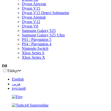
Dyson Airwrap
Dyson V15
Dyson V15 Detect Submarine
Dyson Airstrait
Dyson V12
Dyson V8
Samsung Galaxy S25
Samsung Galaxy S25 Ultra
PS5 / Playstation 5
PS4 / Playstation 4
Nintendo Switch
Xbox Series S
Xbox Series X
Dil
Türkçe
English
عربى
русский