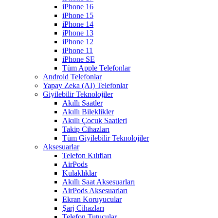
iPhone 16
iPhone 15
iPhone 14
iPhone 13
iPhone 12
iPhone 11
iPhone SE
Tüm Apple Telefonlar
Android Telefonlar
Yapay Zeka (AI) Telefonlar
Giyilebilir Teknolojiler
Akıllı Saatler
Akıllı Bileklikler
Akıllı Çocuk Saatleri
Takip Cihazları
Tüm Giyilebilir Teknolojiler
Aksesuarlar
Telefon Kılıfları
AirPods
Kulaklıklar
Akıllı Saat Aksesuarları
AirPods Aksesuarları
Ekran Koruyucular
Şarj Cihazları
Telefon Tutucular