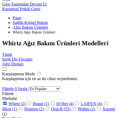
Giriş Yapmadan Devam Et
Kurumsal Yetkili Girişi
Pasaj
Sağlık-Kişisel Bakım
Ağız Bakım Ürünleri
Whirtz Ağız Bakım Ürünleri
Whirtz Ağız Bakım Ürünleri Modelleri
Tümü
Şarjlı Diş Fırçaları
Ağız Duşları
"
"
Karşılaştırma Modu
Karşılaştırma için en az iki cihaz seçmelisiniz.
Filtrele
0
Sırala
Filtrele
Markalar
Whirtz (
2
)
Braun (
1
)
Dr Bei (
4
)
LAIFEN (
4
)
Mioji (
1
)
Neutron (
2
)
Oral-B (
55
)
Philips (
2
)
Xiaomi
(
1
)