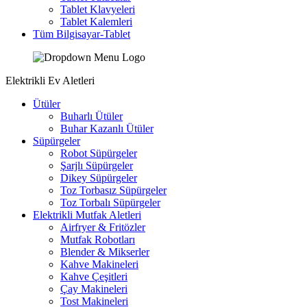
Tablet Klavyeleri
Tablet Kalemleri
Tüm Bilgisayar-Tablet
Elektrikli Ev Aletleri
Ütüler
Buharlı Ütüler
Buhar Kazanlı Ütüler
Süpürgeler
Robot Süpürgeler
Şarjlı Süpürgeler
Dikey Süpürgeler
Toz Torbasız Süpürgeler
Toz Torbalı Süpürgeler
Elektrikli Mutfak Aletleri
Airfryer & Fritözler
Mutfak Robotları
Blender & Mikserler
Kahve Makineleri
Kahve Çeşitleri
Çay Makineleri
Tost Makineleri