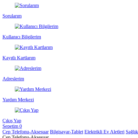
Sorularım
Kullanıcı Bilgilerim
Kayıtlı Kartlarım
Adreslerim
Yardım Merkezi
Çıkış Yap
Sepetim
0
Cep Telefonu-Aksesuar
Bilgisayar-Tablet
Elektrikli Ev Aletleri
Sağlı
Cep Telefonu-Aksesuar