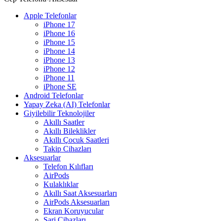
Apple Telefonlar
iPhone 17
iPhone 16
iPhone 15
iPhone 14
iPhone 13
iPhone 12
iPhone 11
iPhone SE
Android Telefonlar
Yapay Zeka (AI) Telefonlar
Giyilebilir Teknolojiler
Akıllı Saatler
Akıllı Bileklikler
Akıllı Çocuk Saatleri
Takip Cihazları
Aksesuarlar
Telefon Kılıfları
AirPods
Kulaklıklar
Akıllı Saat Aksesuarları
AirPods Aksesuarları
Ekran Koruyucular
Şarj Cihazları