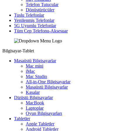
Telefon Tutucular
Dönüştürücüler
Tuşlu Telefonlar
Yenilenmiş Telefonlar
5G Uyumlu Telefonlar
Tüm Cep Telefonu-Aksesuar
Bilgisayar-Tablet
Masaüstü Bilgisayarlar
Mac mini
iMac
Mac Studio
All-in-One Bilgisayarlar
Masaüstü Bilgisayarlar
Kasalar
Dizüstü Bilgisayarlar
MacBook
Laptoplar
Oyun Bilgisayarları
Tabletler
Apple Tabletler
Android Tabletler