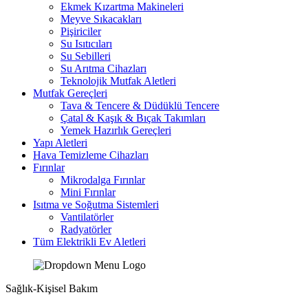
Ekmek Kızartma Makineleri
Meyve Sıkacakları
Pişiriciler
Su Isıtıcıları
Su Sebilleri
Su Arıtma Cihazları
Teknolojik Mutfak Aletleri
Mutfak Gereçleri
Tava & Tencere & Düdüklü Tencere
Çatal & Kaşık & Bıçak Takımları
Yemek Hazırlık Gereçleri
Yapı Aletleri
Hava Temizleme Cihazları
Fırınlar
Mikrodalga Fırınlar
Mini Fırınlar
Isıtma ve Soğutma Sistemleri
Vantilatörler
Radyatörler
Tüm Elektrikli Ev Aletleri
Sağlık-Kişisel Bakım