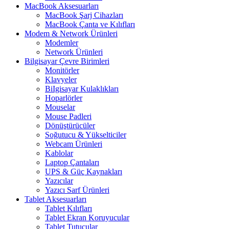
MacBook Aksesuarları
MacBook Şarj Cihazları
MacBook Çanta ve Kılıfları
Modem & Network Ürünleri
Modemler
Network Ürünleri
Bilgisayar Çevre Birimleri
Monitörler
Klavyeler
BiIgisayar Kulaklıkları
Hoparlörler
Mouselar
Mouse Padleri
Dönüştürücüler
Soğutucu & Yükselticiler
Webcam Ürünleri
Kablolar
Laptop Çantaları
UPS & Güç Kaynakları
Yazıcılar
Yazıcı Sarf Ürünleri
Tablet Aksesuarları
Tablet Kılıfları
Tablet Ekran Koruyucular
Tablet Tutucular