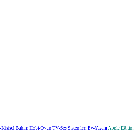
k-Kişisel Bakım
Hobi-Oyun
TV-Ses Sistemleri
Ev-Yaşam
Apple Eğitim