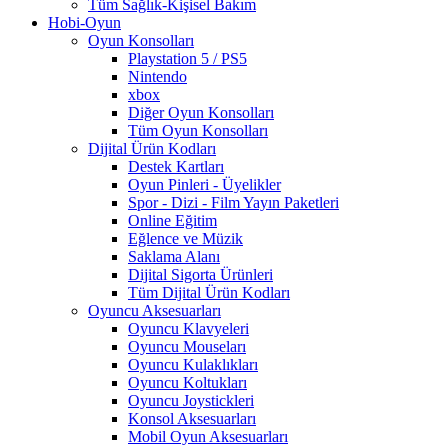
Tüm Sağlık-Kişisel Bakım
Hobi-Oyun
Oyun Konsolları
Playstation 5 / PS5
Nintendo
xbox
Diğer Oyun Konsolları
Tüm Oyun Konsolları
Dijital Ürün Kodları
Destek Kartları
Oyun Pinleri - Üyelikler
Spor - Dizi - Film Yayın Paketleri
Online Eğitim
Eğlence ve Müzik
Saklama Alanı
Dijital Sigorta Ürünleri
Tüm Dijital Ürün Kodları
Oyuncu Aksesuarları
Oyuncu Klavyeleri
Oyuncu Mouseları
Oyuncu Kulaklıkları
Oyuncu Koltukları
Oyuncu Joystickleri
Konsol Aksesuarları
Mobil Oyun Aksesuarları