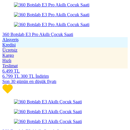
360 Botslab E3 Pro Akıllı Çocuk Saati
Alışveriş
Kredisi
Ücretsiz
Kargo
Hızlı
Teslimat
6.499
TL
6.799
TL
300 TL İndirim
Son 30 günün en düşük fiyatı