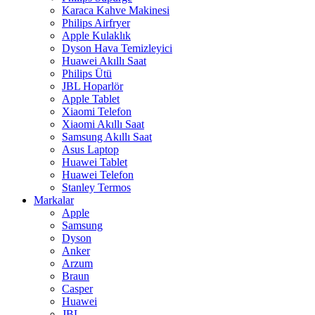
Karaca Kahve Makinesi
Philips Airfryer
Apple Kulaklık
Dyson Hava Temizleyici
Huawei Akıllı Saat
Philips Ütü
JBL Hoparlör
Apple Tablet
Xiaomi Telefon
Xiaomi Akıllı Saat
Samsung Akıllı Saat
Asus Laptop
Huawei Tablet
Huawei Telefon
Stanley Termos
Markalar
Apple
Samsung
Dyson
Anker
Arzum
Braun
Casper
Huawei
JBL