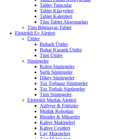
Tablet Tutucular
Tablet Klavyeleri
Tablet Kalemleri
Tüm Tablet Aksesuarları
Tüm Bilgisayar-Tablet
Elektrikli Ev Aletleri
Ütüler
Buharlı Ütüler
Buhar Kazanlı Ütüler
Tüm Ütüler
Süpürgeler
Robot Süpürgeler
Şarjlı Süpürgeler
Dikey Süpürgeler
Toz Torbasız Süpürgeler
Toz Torbalı Süpürgeler
Tüm Süpürgeler
Elektrikli Mutfak Aletleri
Airfryer & Fritözler
Mutfak Robotları
Blender & Mikserler
Kahve Makineleri
Kahve Çeşitleri
Çay Makineleri