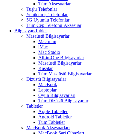
Tüm Aksesuarlar
Tuşlu Telefonlar
Yenilenmiş Telefonlar
5G Uyumlu Telefonlar
Tüm Cep Telefonu-Aksesuar
Bilgisayar-Tablet
Masaüstü Bilgisayarlar
Mac mini
iMac
Mac Studio
All-in-One Bilgisayarlar
Masaüstü Bilgisayarlar
Kasalar
Tüm Masaüstü Bilgisayarlar
Dizüstü Bilgisayarlar
MacBook
Laptoplar
Oyun Bilgisayarları
Tüm Dizüstü Bilgisayarlar
Tabletler
Apple Tabletler
Android Tabletler
Tüm Tabletler
MacBook Aksesuarları
MacBook Şarj Cihazları