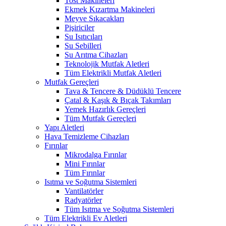
Tost Makineleri
Ekmek Kızartma Makineleri
Meyve Sıkacakları
Pişiriciler
Su Isıtıcıları
Su Sebilleri
Su Arıtma Cihazları
Teknolojik Mutfak Aletleri
Tüm Elektrikli Mutfak Aletleri
Mutfak Gereçleri
Tava & Tencere & Düdüklü Tencere
Çatal & Kaşık & Bıçak Takımları
Yemek Hazırlık Gereçleri
Tüm Mutfak Gereçleri
Yapı Aletleri
Hava Temizleme Cihazları
Fırınlar
Mikrodalga Fırınlar
Mini Fırınlar
Tüm Fırınlar
Isıtma ve Soğutma Sistemleri
Vantilatörler
Radyatörler
Tüm Isıtma ve Soğutma Sistemleri
Tüm Elektrikli Ev Aletleri