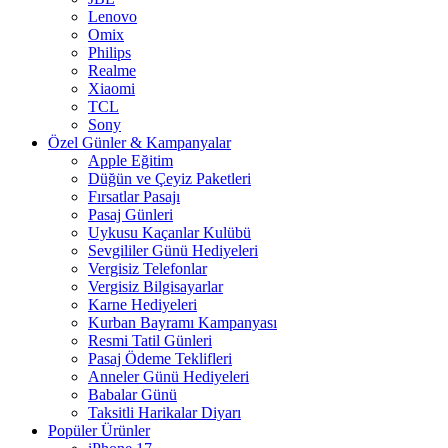
Lenovo
Omix
Philips
Realme
Xiaomi
TCL
Sony
Özel Günler & Kampanyalar
Apple Eğitim
Düğün ve Çeyiz Paketleri
Fırsatlar Pasajı
Pasaj Günleri
Uykusu Kaçanlar Kulübü
Sevgililer Günü Hediyeleri
Vergisiz Telefonlar
Vergisiz Bilgisayarlar
Karne Hediyeleri
Kurban Bayramı Kampanyası
Resmi Tatil Günleri
Pasaj Ödeme Teklifleri
Anneler Günü Hediyeleri
Babalar Günü
Taksitli Harikalar Diyarı
Popüler Ürünler