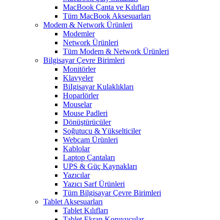
MacBook Çanta ve Kılıfları
Tüm MacBook Aksesuarları
Modem & Network Ürünleri
Modemler
Network Ürünleri
Tüm Modem & Network Ürünleri
Bilgisayar Çevre Birimleri
Monitörler
Klavyeler
BiIgisayar Kulaklıkları
Hoparlörler
Mouselar
Mouse Padleri
Dönüştürücüler
Soğutucu & Yükselticiler
Webcam Ürünleri
Kablolar
Laptop Çantaları
UPS & Güç Kaynakları
Yazıcılar
Yazıcı Sarf Ürünleri
Tüm Bilgisayar Çevre Birimleri
Tablet Aksesuarları
Tablet Kılıfları
Tablet Ekran Koruyucular