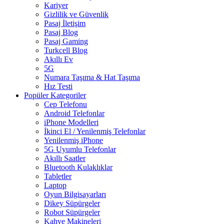
Kariyer
Gizlilik ve Güvenlik
Pasaj İletişim
Pasaj Blog
Pasaj Gaming
Turkcell Blog
Akıllı Ev
5G
Numara Taşıma & Hat Taşıma
Hız Testi
Popüler Kategoriler
Cep Telefonu
Android Telefonlar
iPhone Modelleri
İkinci El / Yenilenmiş Telefonlar
Yenilenmiş iPhone
5G Uyumlu Telefonlar
Akıllı Saatler
Bluetooth Kulaklıklar
Tabletler
Laptop
Oyun Bilgisayarları
Dikey Süpürgeler
Robot Süpürgeler
Kahve Makineleri