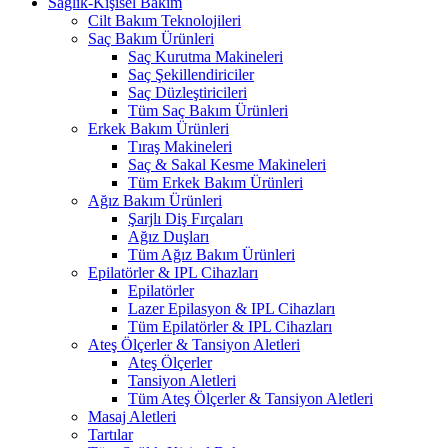
Sağlık-Kişisel Bakım
Cilt Bakım Teknolojileri
Saç Bakım Ürünleri
Saç Kurutma Makineleri
Saç Şekillendiriciler
Saç Düzleştiricileri
Tüm Saç Bakım Ürünleri
Erkek Bakım Ürünleri
Tıraş Makineleri
Saç & Sakal Kesme Makineleri
Tüm Erkek Bakım Ürünleri
Ağız Bakım Ürünleri
Şarjlı Diş Fırçaları
Ağız Duşları
Tüm Ağız Bakım Ürünleri
Epilatörler & IPL Cihazları
Epilatörler
Lazer Epilasyon & IPL Cihazları
Tüm Epilatörler & IPL Cihazları
Ateş Ölçerler & Tansiyon Aletleri
Ateş Ölçerler
Tansiyon Aletleri
Tüm Ateş Ölçerler & Tansiyon Aletleri
Masaj Aletleri
Tartılar