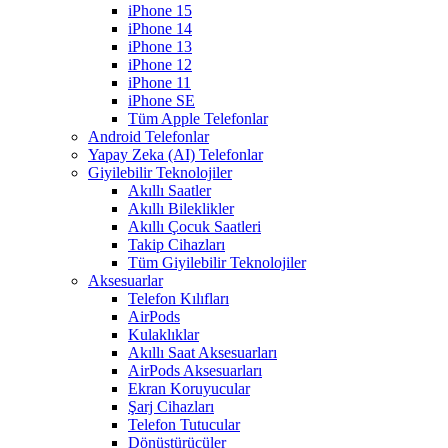
iPhone 15
iPhone 14
iPhone 13
iPhone 12
iPhone 11
iPhone SE
Tüm Apple Telefonlar
Android Telefonlar
Yapay Zeka (AI) Telefonlar
Giyilebilir Teknolojiler
Akıllı Saatler
Akıllı Bileklikler
Akıllı Çocuk Saatleri
Takip Cihazları
Tüm Giyilebilir Teknolojiler
Aksesuarlar
Telefon Kılıfları
AirPods
Kulaklıklar
Akıllı Saat Aksesuarları
AirPods Aksesuarları
Ekran Koruyucular
Şarj Cihazları
Telefon Tutucular
Dönüştürücüler