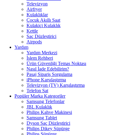
Televizyon
Airfryer
Kulaklıklar
Çocuk Akıllı Saat
Kulakiçi Kulaklık
Kettle
Saç Düzleştirici
Airpods
Yardım
Yardım Merkezi
İşlem Rehberi
Ürün Güvenliği Temas Noktası
Nasıl İade Edebilirim?
Pasaj Sipariş Sorgulama
iPhone Karşılaştırma
Televizyon (TV) Karşılaştırma
Telefon Sat
Popüler Marka Kategoriler
Samsung Telefonlar
JBL Kulaklık
Philips Kahve Makinesi
Samsung Tablet
Dyson Saç Düzleştirici
Philips Dikey Süpürge
Philips Süpürge