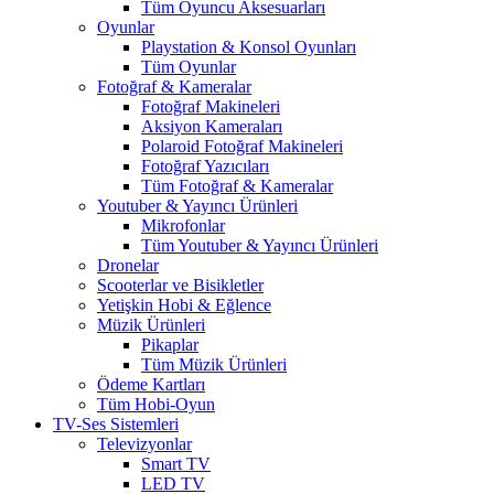
Tüm Oyuncu Aksesuarları
Oyunlar
Playstation & Konsol Oyunları
Tüm Oyunlar
Fotoğraf & Kameralar
Fotoğraf Makineleri
Aksiyon Kameraları
Polaroid Fotoğraf Makineleri
Fotoğraf Yazıcıları
Tüm Fotoğraf & Kameralar
Youtuber & Yayıncı Ürünleri
Mikrofonlar
Tüm Youtuber & Yayıncı Ürünleri
Dronelar
Scooterlar ve Bisikletler
Yetişkin Hobi & Eğlence
Müzik Ürünleri
Pikaplar
Tüm Müzik Ürünleri
Ödeme Kartları
Tüm Hobi-Oyun
TV-Ses Sistemleri
Televizyonlar
Smart TV
LED TV