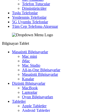
Telefon Tutucular
Dönüştürücüler
Tuşlu Telefonlar
Yenilenmiş Telefonlar
5G Uyumlu Telefonlar
Tüm Cep Telefonu-Aksesuar
Bilgisayar-Tablet
Masaüstü Bilgisayarlar
Mac mini
iMac
Mac Studio
All-in-One Bilgisayarlar
Masaüstü Bilgisayarlar
Kasalar
Dizüstü Bilgisayarlar
MacBook
Laptoplar
Oyun Bilgisayarları
Tabletler
Apple Tabletler
Android Tabletler