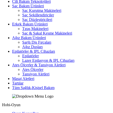
Cilt Bakım Teknolojileri
Saç Bakım Ürünleri
Saç Kurutma Makineleri
Saç Şekillendiriciler
Saç Düzleştiricileri
Erkek Bakım Ürünleri
Tıraş Makineleri
Saç & Sakal Kesme Makineleri
Ağız Bakım Ürünleri
Şarjlı Diş Fırçaları
Ağız Duşları
Epilatörler & IPL Cihazları
Epilatörler
Lazer Epilasyon & IPL Cihazları
Ateş Ölçerler & Tansiyon Aletleri
Ateş Ölçerler
Tansiyon Aletleri
Masaj Aletleri
Tartılar
Tüm Sağlık-Kişisel Bakım
Hobi-Oyun