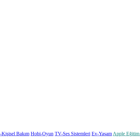
k-Kişisel Bakım
Hobi-Oyun
TV-Ses Sistemleri
Ev-Yaşam
Apple Eğitim