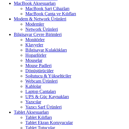
MacBook Aksesuarları
MacBook Şarj Cihazları
MacBook Çanta ve Kılıfları
Modem & Network Ürünleri
Modemler
Network Ürünleri
Bilgisayar Çevre Birimleri
Monitörler
Klavyeler
BiIgisayar Kulaklıkları
Hoparlörler
Mouselar
Mouse Padleri
Dönüştürücüler
Soğutucu & Yükselticiler
Webcam Ürünleri
Kablolar
Laptop Çantaları
UPS & Güç Kaynakları
Yazıcılar
Yazıcı Sarf Ürünleri
Tablet Aksesuarları
Tablet Kılıfları
Tablet Ekran Koruyucular
Tablet Tutucular