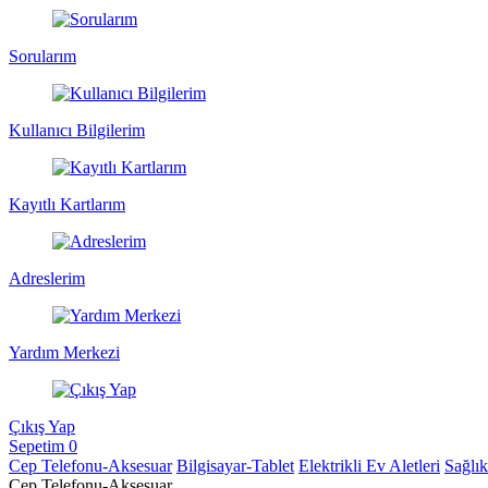
Sorularım
Kullanıcı Bilgilerim
Kayıtlı Kartlarım
Adreslerim
Yardım Merkezi
Çıkış Yap
Sepetim
0
Cep Telefonu-Aksesuar
Bilgisayar-Tablet
Elektrikli Ev Aletleri
Sağlı
Cep Telefonu-Aksesuar