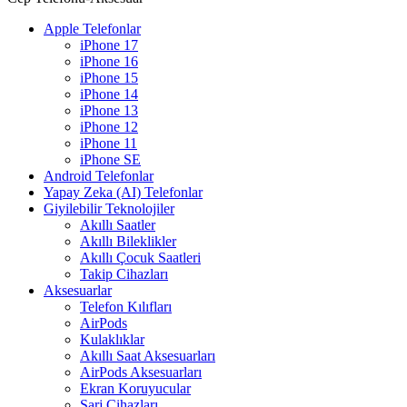
Apple Telefonlar
iPhone 17
iPhone 16
iPhone 15
iPhone 14
iPhone 13
iPhone 12
iPhone 11
iPhone SE
Android Telefonlar
Yapay Zeka (AI) Telefonlar
Giyilebilir Teknolojiler
Akıllı Saatler
Akıllı Bileklikler
Akıllı Çocuk Saatleri
Takip Cihazları
Aksesuarlar
Telefon Kılıfları
AirPods
Kulaklıklar
Akıllı Saat Aksesuarları
AirPods Aksesuarları
Ekran Koruyucular
Şarj Cihazları