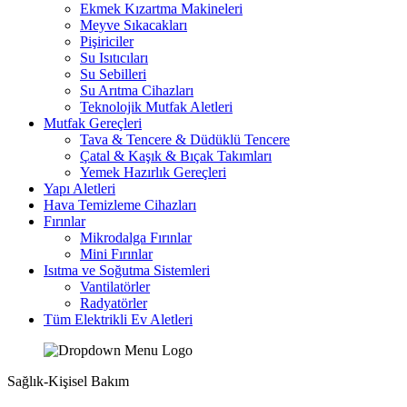
Ekmek Kızartma Makineleri
Meyve Sıkacakları
Pişiriciler
Su Isıtıcıları
Su Sebilleri
Su Arıtma Cihazları
Teknolojik Mutfak Aletleri
Mutfak Gereçleri
Tava & Tencere & Düdüklü Tencere
Çatal & Kaşık & Bıçak Takımları
Yemek Hazırlık Gereçleri
Yapı Aletleri
Hava Temizleme Cihazları
Fırınlar
Mikrodalga Fırınlar
Mini Fırınlar
Isıtma ve Soğutma Sistemleri
Vantilatörler
Radyatörler
Tüm Elektrikli Ev Aletleri
Sağlık-Kişisel Bakım