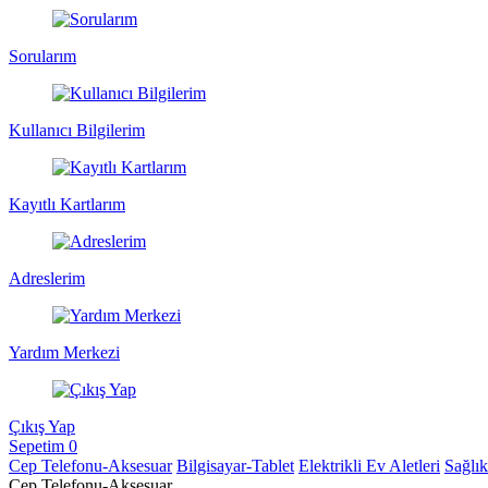
Sorularım
Kullanıcı Bilgilerim
Kayıtlı Kartlarım
Adreslerim
Yardım Merkezi
Çıkış Yap
Sepetim
0
Cep Telefonu-Aksesuar
Bilgisayar-Tablet
Elektrikli Ev Aletleri
Sağlı
Cep Telefonu-Aksesuar