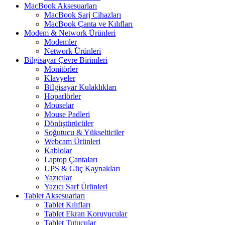
MacBook Aksesuarları
MacBook Şarj Cihazları
MacBook Çanta ve Kılıfları
Modem & Network Ürünleri
Modemler
Network Ürünleri
Bilgisayar Çevre Birimleri
Monitörler
Klavyeler
BiIgisayar Kulaklıkları
Hoparlörler
Mouselar
Mouse Padleri
Dönüştürücüler
Soğutucu & Yükselticiler
Webcam Ürünleri
Kablolar
Laptop Çantaları
UPS & Güç Kaynakları
Yazıcılar
Yazıcı Sarf Ürünleri
Tablet Aksesuarları
Tablet Kılıfları
Tablet Ekran Koruyucular
Tablet Tutucular