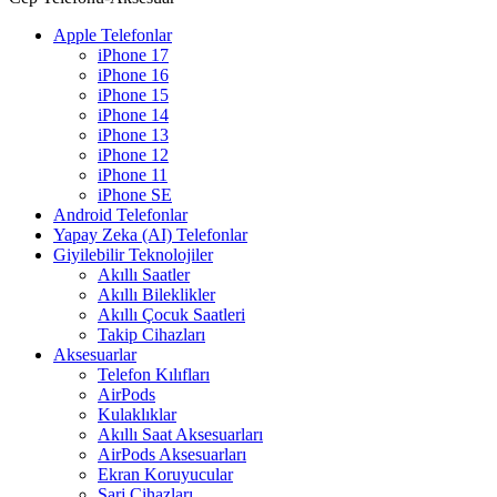
Apple Telefonlar
iPhone 17
iPhone 16
iPhone 15
iPhone 14
iPhone 13
iPhone 12
iPhone 11
iPhone SE
Android Telefonlar
Yapay Zeka (AI) Telefonlar
Giyilebilir Teknolojiler
Akıllı Saatler
Akıllı Bileklikler
Akıllı Çocuk Saatleri
Takip Cihazları
Aksesuarlar
Telefon Kılıfları
AirPods
Kulaklıklar
Akıllı Saat Aksesuarları
AirPods Aksesuarları
Ekran Koruyucular
Şarj Cihazları