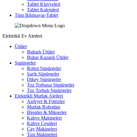
Tablet Klavyeleri
Tablet Kalemleri
Tüm Bilgisayar-Tablet
Elektrikli Ev Aletleri
Ütüler
Buharlı Ütüler
Buhar Kazanlı Ütüler
Süpürgeler
Robot Süpürgeler
Şarjlı Süpürgeler
Dikey Süpürgeler
Toz Torbasız Süpürgeler
Toz Torbalı Süpürgeler
Elektrikli Mutfak Aletleri
Airfryer & Fritözler
Mutfak Robotları
Blender & Mikserler
Kahve Makineleri
Kahve Çeşitleri
Çay Makineleri
Tost Makineleri