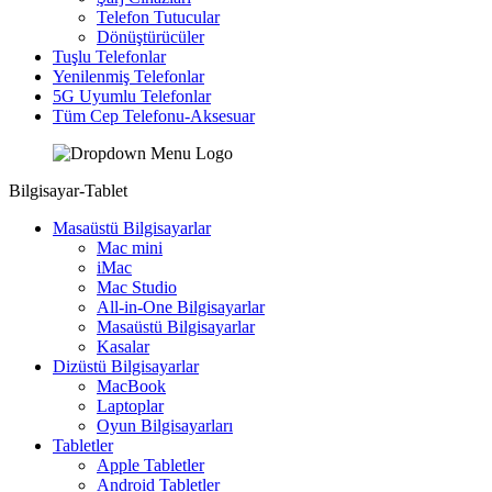
Telefon Tutucular
Dönüştürücüler
Tuşlu Telefonlar
Yenilenmiş Telefonlar
5G Uyumlu Telefonlar
Tüm Cep Telefonu-Aksesuar
Bilgisayar-Tablet
Masaüstü Bilgisayarlar
Mac mini
iMac
Mac Studio
All-in-One Bilgisayarlar
Masaüstü Bilgisayarlar
Kasalar
Dizüstü Bilgisayarlar
MacBook
Laptoplar
Oyun Bilgisayarları
Tabletler
Apple Tabletler
Android Tabletler