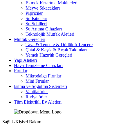
Ekmek Kızartma Makineleri
Meyve Sıkacakları
Pişiriciler
Su Isıtıcıları
Su Sebilleri
Su Arıtma Cihazları
Teknolojik Mutfak Aletleri
Mutfak Gereçleri
Tava & Tencere & Düdüklü Tencere
Çatal & Kaşık & Bıçak Takımları
Yemek Hazırlık Gereçleri
Yapı Aletleri
Hava Temizleme Cihazları
Fırınlar
Mikrodalga Fırınlar
Mini Fırınlar
Isıtma ve Soğutma Sistemleri
Vantilatörler
Radyatörler
Tüm Elektrikli Ev Aletleri
Sağlık-Kişisel Bakım