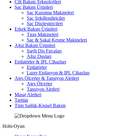
Cilt Bakım Teknolojileri
Saç Bakım Ürünleri
Saç Kurutma Makineleri
Saç Şekillendiriciler
Saç Düzleştiricileri
Erkek Bakım Ürünleri
Tıraş Makineleri
Saç & Sakal Kesme Makineleri
Ağız Bakım Ürünleri
Şarjlı Diş Fırçaları
Ağız Duşları
Epilatörler & IPL Cihazları
Epilatörler
Lazer Epilasyon & IPL Cihazları
Ateş Ölçerler & Tansiyon Aletleri
Ateş Ölçerler
Tansiyon Aletleri
Masaj Aletleri
Tartılar
Tüm Sağlık-Kişisel Bakım
Hobi-Oyun