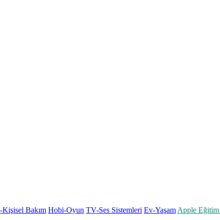
k-Kişisel Bakım
Hobi-Oyun
TV-Ses Sistemleri
Ev-Yaşam
Apple Eğitim