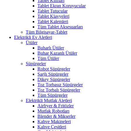
Tablet Kılıfları
Tablet Ekran Koruyucular
Tablet Tutucular
Tablet Klavyeleri
Tablet Kalemleri
Tüm Tablet Aksesuarları
Tüm Bilgisayar-Tablet
Elektrikli Ev Aletleri
Ütüler
Buharlı Ütüler
Buhar Kazanlı Ütüler
Tüm Ütüler
Süpürgeler
Robot Süpürgeler
Şarjlı Süpürgeler
Dikey Süpürgeler
Toz Torbasız Süpürgeler
Toz Torbalı Süpürgeler
Tüm Süpürgeler
Elektrikli Mutfak Aletleri
Airfryer & Fritözler
Mutfak Robotları
Blender & Mikserler
Kahve Makineleri
Kahve Çeşitleri