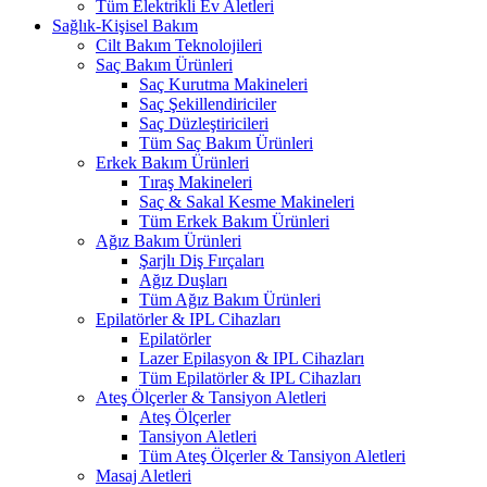
Tüm Elektrikli Ev Aletleri
Sağlık-Kişisel Bakım
Cilt Bakım Teknolojileri
Saç Bakım Ürünleri
Saç Kurutma Makineleri
Saç Şekillendiriciler
Saç Düzleştiricileri
Tüm Saç Bakım Ürünleri
Erkek Bakım Ürünleri
Tıraş Makineleri
Saç & Sakal Kesme Makineleri
Tüm Erkek Bakım Ürünleri
Ağız Bakım Ürünleri
Şarjlı Diş Fırçaları
Ağız Duşları
Tüm Ağız Bakım Ürünleri
Epilatörler & IPL Cihazları
Epilatörler
Lazer Epilasyon & IPL Cihazları
Tüm Epilatörler & IPL Cihazları
Ateş Ölçerler & Tansiyon Aletleri
Ateş Ölçerler
Tansiyon Aletleri
Tüm Ateş Ölçerler & Tansiyon Aletleri
Masaj Aletleri