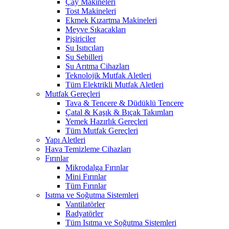
Çay Makineleri
Tost Makineleri
Ekmek Kızartma Makineleri
Meyve Sıkacakları
Pişiriciler
Su Isıtıcıları
Su Sebilleri
Su Arıtma Cihazları
Teknolojik Mutfak Aletleri
Tüm Elektrikli Mutfak Aletleri
Mutfak Gereçleri
Tava & Tencere & Düdüklü Tencere
Çatal & Kaşık & Bıçak Takımları
Yemek Hazırlık Gereçleri
Tüm Mutfak Gereçleri
Yapı Aletleri
Hava Temizleme Cihazları
Fırınlar
Mikrodalga Fırınlar
Mini Fırınlar
Tüm Fırınlar
Isıtma ve Soğutma Sistemleri
Vantilatörler
Radyatörler
Tüm Isıtma ve Soğutma Sistemleri