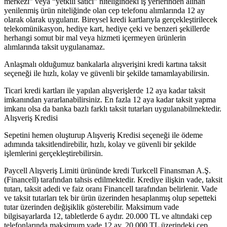
merkezi” veya “yetkili satıcı” niteliğindeki iş yerlerinden alınan
yenilenmiş ürün niteliğinde olan cep telefonu alımlarında 12 ay
olarak olarak uygulanır. Bireysel kredi kartlarıyla gerçekleştirilecek
telekomünikasyon, hediye kart, hediye çeki ve benzeri şekillerde
herhangi somut bir mal veya hizmeti içermeyen ürünlerin
alımlarında taksit uygulanamaz.
Anlaşmalı olduğumuz bankalarla alışverişini kredi kartına taksit
seçeneği ile hızlı, kolay ve güvenli bir şekilde tamamlayabilirsin.
Ticari kredi kartları ile yapılan alışverişlerde 12 aya kadar taksit
imkanından yararlanabilirsiniz. En fazla 12 aya kadar taksit yapma
imkanı olsa da banka bazlı farklı taksit tutarları uygulanabilmektedir.
Alışveriş Kredisi
Sepetini hemen oluşturup Alışveriş Kredisi seçeneği ile ödeme
adımında taksitlendirebilir, hızlı, kolay ve güvenli bir şekilde
işlemlerini gerçekleştirebilirsin.
Paycell Alışveriş Limiti ürününde kredi Turkcell Finansman A.Ş.
(Financell) tarafından tahsis edilmektedir. Krediye ilişkin vade, taksit
tutarı, taksit adedi ve faiz oranı Financell tarafından belirlenir. Vade
ve taksit tutarları tek bir ürün üzerinden hesaplanmış olup sepetteki
tutar üzerinden değişiklik gösterebilir. Maksimum vade
bilgisayarlarda 12, tabletlerde 6 aydır. 20.000 TL ve altındaki cep
telefonlarında maksimum vade 12 ay, 20.000 TL üzerindeki cep