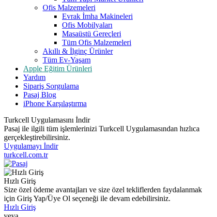
Ofis Malzemeleri
Evrak İmha Makineleri
Ofis Mobilyaları
Masaüstü Gereçleri
Tüm Ofis Malzemeleri
Akıllı & İlginç Ürünler
Tüm Ev-Yaşam
Apple Eğitim Ürünleri
Yardım
Sipariş Sorgulama
Pasaj Blog
iPhone Karşılaştırma
Turkcell Uygulamasını İndir
Pasaj ile ilgili tüm işlemlerinizi Turkcell Uygulamasından hızlıca
gerçekleştirebilirsiniz.
Uygulamayı İndir
turkcell.com.tr
Hızlı Giriş
Size özel ödeme avantajları ve size özel tekliflerden faydalanmak
için Giriş Yap/Üye Ol seçeneği ile devam edebilirsiniz.
Hızlı Giriş
veya