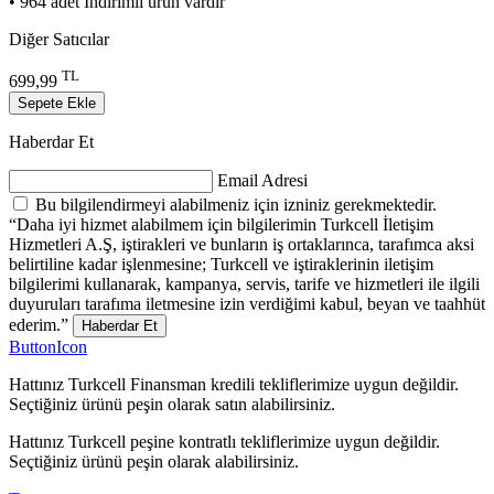
• 964 adet İndirimli ürün vardır
Diğer Satıcılar
TL
699,99
Sepete Ekle
Haberdar Et
Email Adresi
Bu bilgilendirmeyi alabilmeniz için izniniz gerekmektedir.
“Daha iyi hizmet alabilmem için bilgilerimin Turkcell İletişim
Hizmetleri A.Ş, iştirakleri ve bunların iş ortaklarınca, tarafımca aksi
belirtiline kadar işlenmesine; Turkcell ve iştiraklerinin iletişim
bilgilerimi kullanarak, kampanya, servis, tarife ve hizmetleri ile ilgili
duyuruları tarafıma iletmesine izin verdiğimi kabul, beyan ve taahhüt
ederim.”
Haberdar Et
ButtonIcon
Hattınız Turkcell Finansman kredili tekliflerimize uygun değildir.
Seçtiğiniz ürünü peşin olarak satın alabilirsiniz.
Hattınız Turkcell peşine kontratlı tekliflerimize uygun değildir.
Seçtiğiniz ürünü peşin olarak alabilirsiniz.