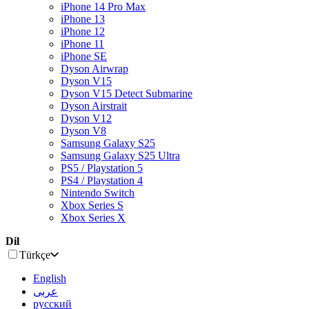
iPhone 14 Pro Max
iPhone 13
iPhone 12
iPhone 11
iPhone SE
Dyson Airwrap
Dyson V15
Dyson V15 Detect Submarine
Dyson Airstrait
Dyson V12
Dyson V8
Samsung Galaxy S25
Samsung Galaxy S25 Ultra
PS5 / Playstation 5
PS4 / Playstation 4
Nintendo Switch
Xbox Series S
Xbox Series X
Dil
Türkçe
English
عربى
русский