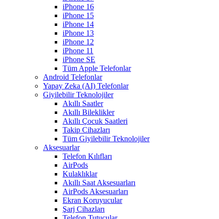
iPhone 16
iPhone 15
iPhone 14
iPhone 13
iPhone 12
iPhone 11
iPhone SE
Tüm Apple Telefonlar
Android Telefonlar
Yapay Zeka (AI) Telefonlar
Giyilebilir Teknolojiler
Akıllı Saatler
Akıllı Bileklikler
Akıllı Çocuk Saatleri
Takip Cihazları
Tüm Giyilebilir Teknolojiler
Aksesuarlar
Telefon Kılıfları
AirPods
Kulaklıklar
Akıllı Saat Aksesuarları
AirPods Aksesuarları
Ekran Koruyucular
Şarj Cihazları
Telefon Tutucular