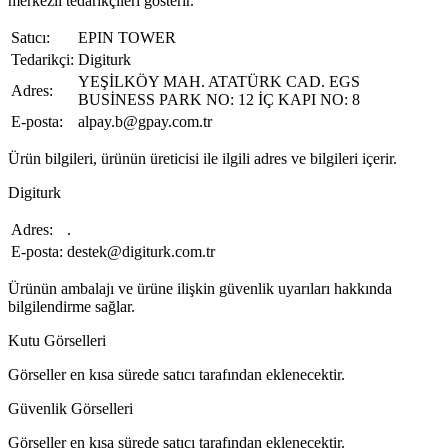
merkezli tedarikçileri gösterir.
Satıcı:
EPIN TOWER
Tedarikçi:
Digiturk
YEŞİLKÖY MAH. ATATÜRK CAD. EGS
Adres:
BUSİNESS PARK NO: 12 İÇ KAPI NO: 8
E-posta:
alpay.b@gpay.com.tr
Ürün bilgileri, ürünün üreticisi ile ilgili adres ve bilgileri içerir.
Digiturk
Adres:
.
E-posta:
destek@digiturk.com.tr
Ürünün ambalajı ve ürüne ilişkin güvenlik uyarıları hakkında
bilgilendirme sağlar.
Kutu Görselleri
Görseller en kısa sürede satıcı tarafından eklenecektir.
Güvenlik Görselleri
Görseller en kısa sürede satıcı tarafından eklenecektir.