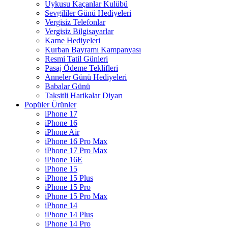
Uykusu Kaçanlar Kulübü
Sevgililer Günü Hediyeleri
Vergisiz Telefonlar
Vergisiz Bilgisayarlar
Karne Hediyeleri
Kurban Bayramı Kampanyası
Resmi Tatil Günleri
Pasaj Ödeme Teklifleri
Anneler Günü Hediyeleri
Babalar Günü
Taksitli Harikalar Diyarı
Popüler Ürünler
iPhone 17
iPhone 16
iPhone Air
iPhone 16 Pro Max
iPhone 17 Pro Max
iPhone 16E
iPhone 15
iPhone 15 Plus
iPhone 15 Pro
iPhone 15 Pro Max
iPhone 14
iPhone 14 Plus
iPhone 14 Pro