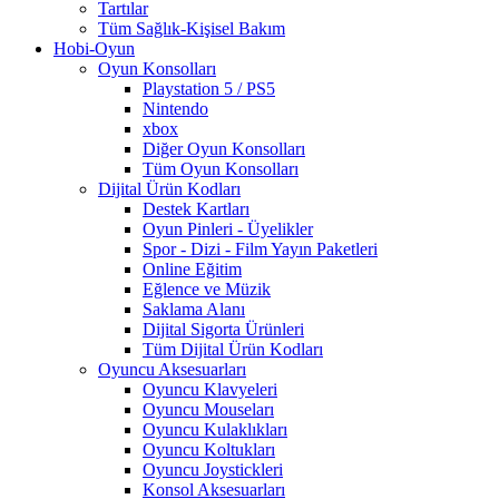
Tartılar
Tüm Sağlık-Kişisel Bakım
Hobi-Oyun
Oyun Konsolları
Playstation 5 / PS5
Nintendo
xbox
Diğer Oyun Konsolları
Tüm Oyun Konsolları
Dijital Ürün Kodları
Destek Kartları
Oyun Pinleri - Üyelikler
Spor - Dizi - Film Yayın Paketleri
Online Eğitim
Eğlence ve Müzik
Saklama Alanı
Dijital Sigorta Ürünleri
Tüm Dijital Ürün Kodları
Oyuncu Aksesuarları
Oyuncu Klavyeleri
Oyuncu Mouseları
Oyuncu Kulaklıkları
Oyuncu Koltukları
Oyuncu Joystickleri
Konsol Aksesuarları