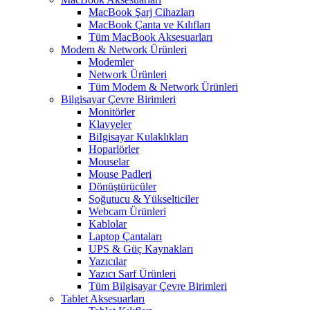
MacBook Şarj Cihazları
MacBook Çanta ve Kılıfları
Tüm MacBook Aksesuarları
Modem & Network Ürünleri
Modemler
Network Ürünleri
Tüm Modem & Network Ürünleri
Bilgisayar Çevre Birimleri
Monitörler
Klavyeler
BiIgisayar Kulaklıkları
Hoparlörler
Mouselar
Mouse Padleri
Dönüştürücüler
Soğutucu & Yükselticiler
Webcam Ürünleri
Kablolar
Laptop Çantaları
UPS & Güç Kaynakları
Yazıcılar
Yazıcı Sarf Ürünleri
Tüm Bilgisayar Çevre Birimleri
Tablet Aksesuarları