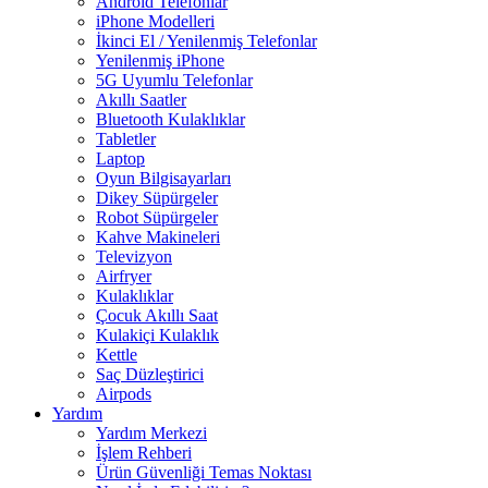
Android Telefonlar
iPhone Modelleri
İkinci El / Yenilenmiş Telefonlar
Yenilenmiş iPhone
5G Uyumlu Telefonlar
Akıllı Saatler
Bluetooth Kulaklıklar
Tabletler
Laptop
Oyun Bilgisayarları
Dikey Süpürgeler
Robot Süpürgeler
Kahve Makineleri
Televizyon
Airfryer
Kulaklıklar
Çocuk Akıllı Saat
Kulakiçi Kulaklık
Kettle
Saç Düzleştirici
Airpods
Yardım
Yardım Merkezi
İşlem Rehberi
Ürün Güvenliği Temas Noktası