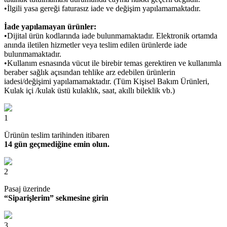
•İlgili yasa gereği faturasız iade ve değişim yapılamamaktadır.
İade yapılamayan ürünler:
•Dijital ürün kodlarında iade bulunmamaktadır. Elektronik ortamda
anında iletilen hizmetler veya teslim edilen ürünlerde iade
bulunmamaktadır.
•Kullanım esnasında vücut ile birebir temas gerektiren ve kullanımla
beraber sağlık açısından tehlike arz edebilen ürünlerin
iadesi/değişimi yapılamamaktadır. (Tüm Kişisel Bakım Ürünleri,
Kulak içi /kulak üstü kulaklık, saat, akıllı bileklik vb.)
1
Ürünün teslim tarihinden itibaren
14 gün geçmediğine emin olun.
2
Pasaj üzerinde
“Siparişlerim” sekmesine girin
3