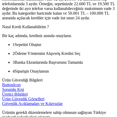
telefonlarında 3 aydır. Örneğin, sepetinizde 22.600 TL ve 19.500 TL
değerinde iki ayrı telefon varsa kullanabileceğiniz maksimum vade 3
aydır. Bu kategoriler haricinde kalan ve 50.001 TL – 100.000 TL
arasında açılacak krediler için vade üst sınırı 24 aydır.
Nasıl Kredi Kullanabilirim ?
Bir kaç adımda, krediniz anında onaylanır.
1
Sepetini Oluştur
2
Ödeme Yöntemini Alışveriş Kredisi Seç
3
Banka Ekranlarında Başvurunu Tamamla
4
Siparişin Onaylansın
Ürün Güvenliği Bilgileri
ButtonIcon
Sorumlu Kişi
Üretici Bilgileri
Ürün Güvenlik Görselleri
Güvenlik Açıklamaları ve Kılavuzlar
Ürünün gerekli düzenlemelere sahip olmasını sağlayan Türkiye