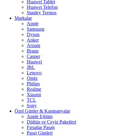
Huawei Tablet
Huawei Telefon
Stanley Termos
Markalar
Apple
Samsung
Dyson
Anker
Arzum
Braun
Casper
Huawei
JBL
Lenovo
Omix
Philips
Realme
Xiaomi
TCL
Sony
Özel Günler & Kampanyalar
Apple Eğitim
Düğün ve Çeyiz Paketleri
Fırsatlar Pasajı
Pasaj Günleri