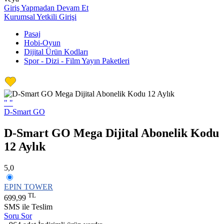
Giriş Yapmadan Devam Et
Kurumsal Yetkili Girişi
Pasaj
Hobi-Oyun
Dijital Ürün Kodları
Spor - Dizi - Film Yayın Paketleri
"
"
D-Smart GO
D-Smart GO Mega Dijital Abonelik Kodu
12 Aylık
5,0
EPIN TOWER
TL
699,99
SMS ile Teslim
Soru Sor