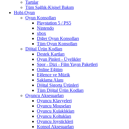
Tartılar
Tüm Sağlık-Kişisel Bakım
Hobi-Oyun
Oyun Konsolları
Playstation 5 / PS5
Nintendo
xbox
Diğer Oyun Konsolları
Tüm Oyun Konsolları
Dijital Ürün Kodları
Destek Kartları
Oyun Pinleri - Üyelikler
Spor - Dizi - Film Yayın Paketleri
Online Eğitim
Eğlence ve Müzik
Saklama Alanı
Dijital Sigorta Ürünleri
Tüm Dijital Ürün Kodları
Oyuncu Aksesuarları
Oyuncu Klavyeleri
Oyuncu Mouseları
Oyuncu Kulaklıkları
Oyuncu Koltukları
Oyuncu Joystickleri
Konsol Aksesuarları