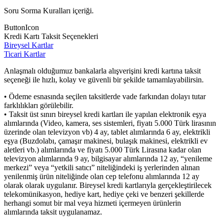
Soru Sorma Kuralları içeriği.
ButtonIcon
Kredi Kartı Taksit Seçenekleri
Bireysel Kartlar
Ticari Kartlar
Anlaşmalı olduğumuz bankalarla alışverişini kredi kartına taksit
seçeneği ile hızlı, kolay ve güvenli bir şekilde tamamlayabilirsin.
• Ödeme esnasında seçilen taksitlerde vade farkından dolayı tutar
farklılıkları görülebilir.
• Taksit üst sınırı bireysel kredi kartları ile yapılan elektronik eşya
alımlarında (Video, kamera, ses sistemleri, fiyatı 5.000 Türk lirasının
üzerinde olan televizyon vb) 4 ay, tablet alımlarında 6 ay, elektrikli
eşya (Buzdolabı, çamaşır makinesi, bulaşık makinesi, elektrikli ev
aletleri vb.) alımlarında ve fiyatı 5.000 Türk Lirasına kadar olan
televizyon alımlarında 9 ay, bilgisayar alımlarında 12 ay, “yenileme
merkezi” veya “yetkili satıcı” niteliğindeki iş yerlerinden alınan
yenilenmiş ürün niteliğinde olan cep telefonu alımlarında 12 ay
olarak olarak uygulanır. Bireysel kredi kartlarıyla gerçekleştirilecek
telekomünikasyon, hediye kart, hediye çeki ve benzeri şekillerde
herhangi somut bir mal veya hizmeti içermeyen ürünlerin
alımlarında taksit uygulanamaz.