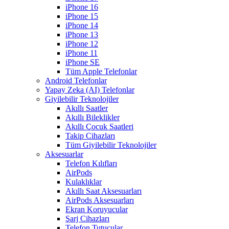
iPhone 16
iPhone 15
iPhone 14
iPhone 13
iPhone 12
iPhone 11
iPhone SE
Tüm Apple Telefonlar
Android Telefonlar
Yapay Zeka (AI) Telefonlar
Giyilebilir Teknolojiler
Akıllı Saatler
Akıllı Bileklikler
Akıllı Çocuk Saatleri
Takip Cihazları
Tüm Giyilebilir Teknolojiler
Aksesuarlar
Telefon Kılıfları
AirPods
Kulaklıklar
Akıllı Saat Aksesuarları
AirPods Aksesuarları
Ekran Koruyucular
Şarj Cihazları
Telefon Tutucular