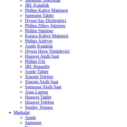
Samsung Telefonlar
JBL Kulaklık
Philips Kahve Makinesi
Samsung Tablet
Dyson Saç Düzleştirici
Philips Dikey Süpürge
Philips Süpürge
Karaca Kahve Makinesi
Philips Airfryer
Apple Kulaklık
Dyson Hava Temizleyici
Huawei Akıllı Saat
Philips Ütü
JBL Hoparlör
Apple Tablet
Xiaomi Telefon
Xiaomi Akıllı Saat
Samsung Akıllı Saat
Asus Laptop
Huawei Tablet
Huawei Telefon
Stanley Termos
Markalar
Apple
Samsung