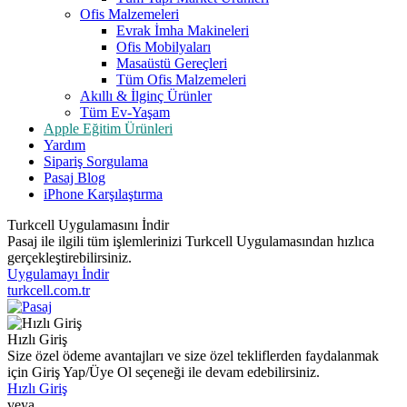
Ofis Malzemeleri
Evrak İmha Makineleri
Ofis Mobilyaları
Masaüstü Gereçleri
Tüm Ofis Malzemeleri
Akıllı & İlginç Ürünler
Tüm Ev-Yaşam
Apple Eğitim Ürünleri
Yardım
Sipariş Sorgulama
Pasaj Blog
iPhone Karşılaştırma
Turkcell Uygulamasını İndir
Pasaj ile ilgili tüm işlemlerinizi Turkcell Uygulamasından hızlıca
gerçekleştirebilirsiniz.
Uygulamayı İndir
turkcell.com.tr
Hızlı Giriş
Size özel ödeme avantajları ve size özel tekliflerden faydalanmak
için Giriş Yap/Üye Ol seçeneği ile devam edebilirsiniz.
Hızlı Giriş
veya