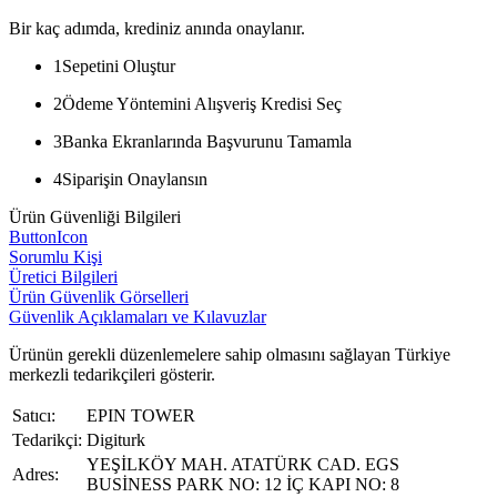
Bir kaç adımda, krediniz anında onaylanır.
1
Sepetini Oluştur
2
Ödeme Yöntemini Alışveriş Kredisi Seç
3
Banka Ekranlarında Başvurunu Tamamla
4
Siparişin Onaylansın
Ürün Güvenliği Bilgileri
ButtonIcon
Sorumlu Kişi
Üretici Bilgileri
Ürün Güvenlik Görselleri
Güvenlik Açıklamaları ve Kılavuzlar
Ürünün gerekli düzenlemelere sahip olmasını sağlayan Türkiye
merkezli tedarikçileri gösterir.
Satıcı:
EPIN TOWER
Tedarikçi:
Digiturk
YEŞİLKÖY MAH. ATATÜRK CAD. EGS
Adres:
BUSİNESS PARK NO: 12 İÇ KAPI NO: 8