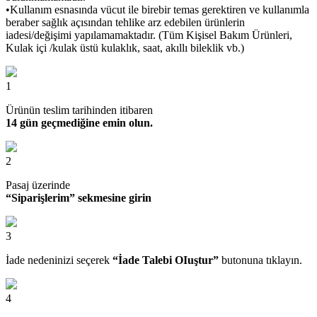
•Kullanım esnasında vücut ile birebir temas gerektiren ve kullanımla
beraber sağlık açısından tehlike arz edebilen ürünlerin
iadesi/değişimi yapılamamaktadır. (Tüm Kişisel Bakım Ürünleri,
Kulak içi /kulak üstü kulaklık, saat, akıllı bileklik vb.)
1
Ürünün teslim tarihinden itibaren
14 gün geçmediğine emin olun.
2
Pasaj üzerinde
“Siparişlerim” sekmesine girin
3
İade nedeninizi seçerek
“İade Talebi OIuştur”
butonuna tıklayın.
4