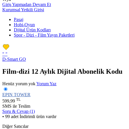
Giriş Yapmadan Devam Et
Kurumsal Yetkili Girişi
Pasaj
Hobi-Oyun
Dijital Ürün Kodları
Spor - Dizi - Film Yayın Paketleri
"
"
D-Smart GO
Film-dizi 12 Aylık Dijital Abonelik Kodu
Henüz yorum yok
Yorum Yaz
EPIN TOWER
TL
599,99
SMS ile Teslim
Soru & Cevap (1)
• 99 adet İndirimli ürün vardır
Diğer Satıcılar