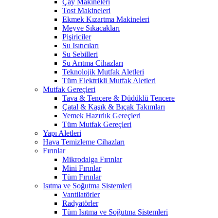
Çay Makineleri
Tost Makineleri
Ekmek Kızartma Makineleri
Meyve Sıkacakları
Pişiriciler
Su Isıtıcıları
Su Sebilleri
Su Arıtma Cihazları
Teknolojik Mutfak Aletleri
Tüm Elektrikli Mutfak Aletleri
Mutfak Gereçleri
Tava & Tencere & Düdüklü Tencere
Çatal & Kaşık & Bıçak Takımları
Yemek Hazırlık Gereçleri
Tüm Mutfak Gereçleri
Yapı Aletleri
Hava Temizleme Cihazları
Fırınlar
Mikrodalga Fırınlar
Mini Fırınlar
Tüm Fırınlar
Isıtma ve Soğutma Sistemleri
Vantilatörler
Radyatörler
Tüm Isıtma ve Soğutma Sistemleri