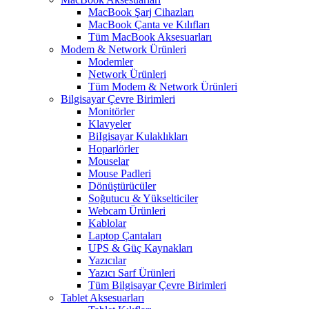
MacBook Şarj Cihazları
MacBook Çanta ve Kılıfları
Tüm MacBook Aksesuarları
Modem & Network Ürünleri
Modemler
Network Ürünleri
Tüm Modem & Network Ürünleri
Bilgisayar Çevre Birimleri
Monitörler
Klavyeler
BiIgisayar Kulaklıkları
Hoparlörler
Mouselar
Mouse Padleri
Dönüştürücüler
Soğutucu & Yükselticiler
Webcam Ürünleri
Kablolar
Laptop Çantaları
UPS & Güç Kaynakları
Yazıcılar
Yazıcı Sarf Ürünleri
Tüm Bilgisayar Çevre Birimleri
Tablet Aksesuarları