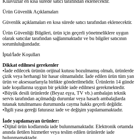
Kılavuzlar en kısa sürede satıcı tarafından eklenecektir.
Ürün Güvenlik Açıklamaları
Güvenlik açıklamaları en kısa sürede satıcı tarafından eklenecektir.
Ürün Güvenliği Bilgileri, ürün için geçerli yönetmeliklere uygun
olarak satıcılar tarafından sağlanmaktadır ve bu bilgiler satıcının
sorumluluğundadır.
İptal/İade Koşulları
Dikkat edilmesi gerekenler
•İade edilecek ürünün orijinal kutusu bozulmamış olmalı, ürünlerde
çizik veya herhangi bir hasar olmamalıdır. İade edilen ürün tüm yan
ürün ve aksesuarlarıyla birlikte gönderilmelidir. Ürünlerin 14 günde
iade koşullarına uygun bir şekilde iade edilmesi gerekmektedir.
•Büyük desili ürünlerde (Beyaz eşya, TV vb.) ambalajın teknik
servis tarafından açılmadığı durumlar veya hasarlı ambalajlarda
tutanak tutulmaması durumunda cayma hakkı geçerli değildir.
•İlgili yasa gereği faturasız iade ve değişim yapılamamaktadır.
İade yapılamayan ürünler:
•Dijital ürün kodlarında iade bulunmamaktadır. Elektronik ortamda
anında iletilen hizmetler veya teslim edilen ürünlerde iade
bulunmamaktadır.