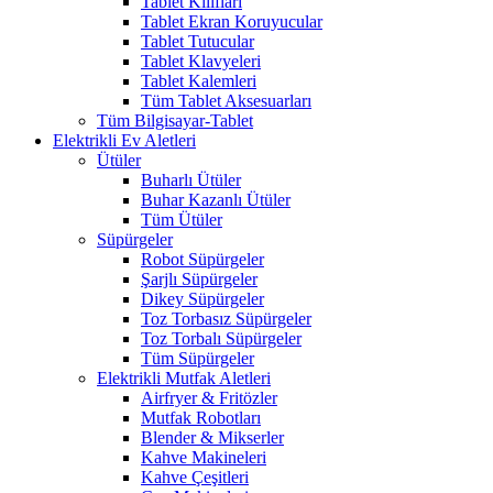
Tablet Kılıfları
Tablet Ekran Koruyucular
Tablet Tutucular
Tablet Klavyeleri
Tablet Kalemleri
Tüm Tablet Aksesuarları
Tüm Bilgisayar-Tablet
Elektrikli Ev Aletleri
Ütüler
Buharlı Ütüler
Buhar Kazanlı Ütüler
Tüm Ütüler
Süpürgeler
Robot Süpürgeler
Şarjlı Süpürgeler
Dikey Süpürgeler
Toz Torbasız Süpürgeler
Toz Torbalı Süpürgeler
Tüm Süpürgeler
Elektrikli Mutfak Aletleri
Airfryer & Fritözler
Mutfak Robotları
Blender & Mikserler
Kahve Makineleri
Kahve Çeşitleri