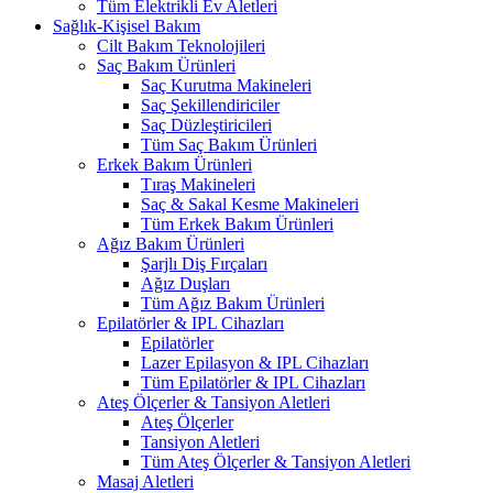
Tüm Elektrikli Ev Aletleri
Sağlık-Kişisel Bakım
Cilt Bakım Teknolojileri
Saç Bakım Ürünleri
Saç Kurutma Makineleri
Saç Şekillendiriciler
Saç Düzleştiricileri
Tüm Saç Bakım Ürünleri
Erkek Bakım Ürünleri
Tıraş Makineleri
Saç & Sakal Kesme Makineleri
Tüm Erkek Bakım Ürünleri
Ağız Bakım Ürünleri
Şarjlı Diş Fırçaları
Ağız Duşları
Tüm Ağız Bakım Ürünleri
Epilatörler & IPL Cihazları
Epilatörler
Lazer Epilasyon & IPL Cihazları
Tüm Epilatörler & IPL Cihazları
Ateş Ölçerler & Tansiyon Aletleri
Ateş Ölçerler
Tansiyon Aletleri
Tüm Ateş Ölçerler & Tansiyon Aletleri
Masaj Aletleri