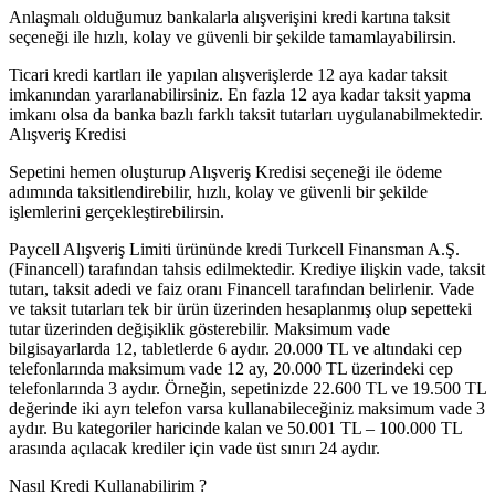
Anlaşmalı olduğumuz bankalarla alışverişini kredi kartına taksit
seçeneği ile hızlı, kolay ve güvenli bir şekilde tamamlayabilirsin.
Ticari kredi kartları ile yapılan alışverişlerde 12 aya kadar taksit
imkanından yararlanabilirsiniz. En fazla 12 aya kadar taksit yapma
imkanı olsa da banka bazlı farklı taksit tutarları uygulanabilmektedir.
Alışveriş Kredisi
Sepetini hemen oluşturup Alışveriş Kredisi seçeneği ile ödeme
adımında taksitlendirebilir, hızlı, kolay ve güvenli bir şekilde
işlemlerini gerçekleştirebilirsin.
Paycell Alışveriş Limiti ürününde kredi Turkcell Finansman A.Ş.
(Financell) tarafından tahsis edilmektedir. Krediye ilişkin vade, taksit
tutarı, taksit adedi ve faiz oranı Financell tarafından belirlenir. Vade
ve taksit tutarları tek bir ürün üzerinden hesaplanmış olup sepetteki
tutar üzerinden değişiklik gösterebilir. Maksimum vade
bilgisayarlarda 12, tabletlerde 6 aydır. 20.000 TL ve altındaki cep
telefonlarında maksimum vade 12 ay, 20.000 TL üzerindeki cep
telefonlarında 3 aydır. Örneğin, sepetinizde 22.600 TL ve 19.500 TL
değerinde iki ayrı telefon varsa kullanabileceğiniz maksimum vade 3
aydır. Bu kategoriler haricinde kalan ve 50.001 TL – 100.000 TL
arasında açılacak krediler için vade üst sınırı 24 aydır.
Nasıl Kredi Kullanabilirim ?