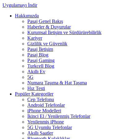
Uygulamayı İndir
Hakkımızda
Pasaj Genel Bakış
Haberler & Duyurular
Kurumsal İletişim ve Sürdürürebilirlik
Kariyer
Gizlilik ve Güvenlik
Pasaj İletişim
Pasaj Blog
Pasaj Gaming
Turkcell Blog
Akıllı Ev
5G
Numara Taşıma & Hat Taşıma
Hız Testi
Popüler Kategoriler
Cep Telefonu
Android Telefonlar
iPhone Modelleri
İkinci El / Yenilenmiş Telefonlar
Yenilenmiş iPhone
5G Uyumlu Telefonlar
Akıllı Saatler
Bluetooth Kulaklıklar