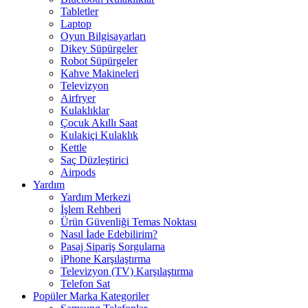
Tabletler
Laptop
Oyun Bilgisayarları
Dikey Süpürgeler
Robot Süpürgeler
Kahve Makineleri
Televizyon
Airfryer
Kulaklıklar
Çocuk Akıllı Saat
Kulakiçi Kulaklık
Kettle
Saç Düzleştirici
Airpods
Yardım
Yardım Merkezi
İşlem Rehberi
Ürün Güvenliği Temas Noktası
Nasıl İade Edebilirim?
Pasaj Sipariş Sorgulama
iPhone Karşılaştırma
Televizyon (TV) Karşılaştırma
Telefon Sat
Popüler Marka Kategoriler