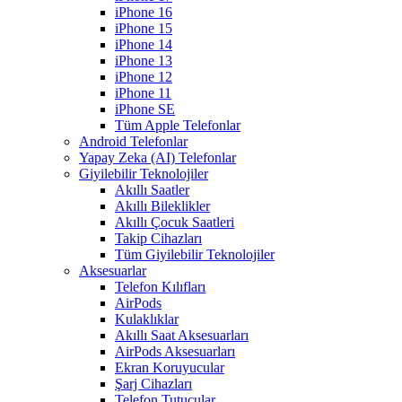
iPhone 16
iPhone 15
iPhone 14
iPhone 13
iPhone 12
iPhone 11
iPhone SE
Tüm Apple Telefonlar
Android Telefonlar
Yapay Zeka (AI) Telefonlar
Giyilebilir Teknolojiler
Akıllı Saatler
Akıllı Bileklikler
Akıllı Çocuk Saatleri
Takip Cihazları
Tüm Giyilebilir Teknolojiler
Aksesuarlar
Telefon Kılıfları
AirPods
Kulaklıklar
Akıllı Saat Aksesuarları
AirPods Aksesuarları
Ekran Koruyucular
Şarj Cihazları
Telefon Tutucular