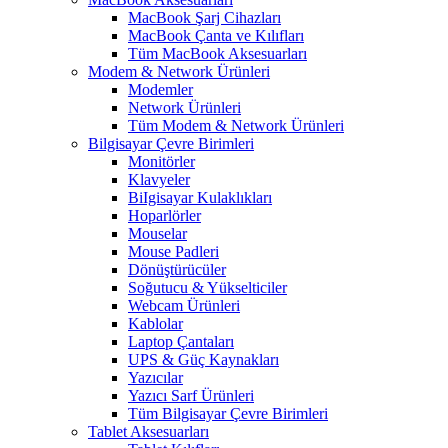
MacBook Şarj Cihazları
MacBook Çanta ve Kılıfları
Tüm MacBook Aksesuarları
Modem & Network Ürünleri
Modemler
Network Ürünleri
Tüm Modem & Network Ürünleri
Bilgisayar Çevre Birimleri
Monitörler
Klavyeler
BiIgisayar Kulaklıkları
Hoparlörler
Mouselar
Mouse Padleri
Dönüştürücüler
Soğutucu & Yükselticiler
Webcam Ürünleri
Kablolar
Laptop Çantaları
UPS & Güç Kaynakları
Yazıcılar
Yazıcı Sarf Ürünleri
Tüm Bilgisayar Çevre Birimleri
Tablet Aksesuarları