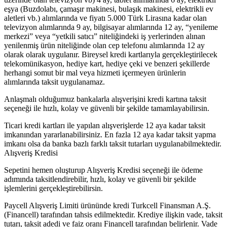
eşya (Buzdolabı, çamaşır makinesi, bulaşık makinesi, elektrikli ev
aletleri vb.) alımlarında ve fiyatı 5.000 Türk Lirasına kadar olan
televizyon alımlarında 9 ay, bilgisayar alımlarında 12 ay, “yenileme
merkezi” veya “yetkili satıcı” niteliğindeki iş yerlerinden alınan
yenilenmiş ürün niteliğinde olan cep telefonu alımlarında 12 ay
olarak olarak uygulanır. Bireysel kredi kartlarıyla gerçekleştirilecek
telekomünikasyon, hediye kart, hediye çeki ve benzeri şekillerde
herhangi somut bir mal veya hizmeti içermeyen ürünlerin
alımlarında taksit uygulanamaz.
Anlaşmalı olduğumuz bankalarla alışverişini kredi kartına taksit
seçeneği ile hızlı, kolay ve güvenli bir şekilde tamamlayabilirsin.
Ticari kredi kartları ile yapılan alışverişlerde 12 aya kadar taksit
imkanından yararlanabilirsiniz. En fazla 12 aya kadar taksit yapma
imkanı olsa da banka bazlı farklı taksit tutarları uygulanabilmektedir.
Alışveriş Kredisi
Sepetini hemen oluşturup Alışveriş Kredisi seçeneği ile ödeme
adımında taksitlendirebilir, hızlı, kolay ve güvenli bir şekilde
işlemlerini gerçekleştirebilirsin.
Paycell Alışveriş Limiti ürününde kredi Turkcell Finansman A.Ş.
(Financell) tarafından tahsis edilmektedir. Krediye ilişkin vade, taksit
tutarı, taksit adedi ve faiz oranı Financell tarafından belirlenir. Vade