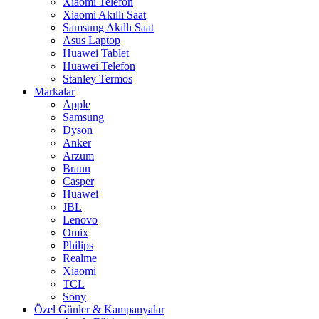
Xiaomi Telefon
Xiaomi Akıllı Saat
Samsung Akıllı Saat
Asus Laptop
Huawei Tablet
Huawei Telefon
Stanley Termos
Markalar
Apple
Samsung
Dyson
Anker
Arzum
Braun
Casper
Huawei
JBL
Lenovo
Omix
Philips
Realme
Xiaomi
TCL
Sony
Özel Günler & Kampanyalar