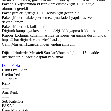
Paketiniz kapsamında ki içeriklere erişmek için TOD’a üye
olunması gereklidir.
Paket şifreleri, yurtiçi TOD servisi için geçerlidir.
Paket şifreleri nakde çevrilemez, para iadesi yapılamaz ve
devredilemez.
Paket şifreleri tek kullanımlıktır.
Digiturk kampanya koşullarında değişiklik yapma hakkını saklı tutar
Kupon kodunun kullanılmasında bir sorun yaşanması durumunda,
https://chat.digiturk.com.tr/bc/chat/Login
Canlı Müşteri Hizmetleri'nden yardım alınabilir.
Dijital ürünlerde, Mesafeli Satışlar Yönetmeliği’nin 15. maddesi
uyarınca ürün iadesi ve iptali yapılamaz.
Daha Fazla
Ürün Özellikleri
Üretim Yeri
TÜRKİYE
Renk
------
Ana Renk
------
Sub Kategori
PASAJ
Ürün Model Adı