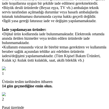
iade koşullarına uygun bir şekilde iade edilmesi gerekmektedir.
•Büyük desili ürünlerde (Beyaz eşya, TV vb.) ambalajın teknik
servis tarafından açılmadığı durumlar veya hasarlı ambalajlarda
tutanak tutulmaması durumunda cayma hakkı geçerli değildir.
•İlgili yasa gereği faturasız iade ve değişim yapılamamaktadır.
İade yapılamayan ürünler:
•Dijital ürün kodlarında iade bulunmamaktadır. Elektronik ortamda
anında iletilen hizmetler veya teslim edilen ürünlerde iade
bulunmamaktadır.
•Kullanım esnasında vücut ile birebir temas gerektiren ve kullanımla
beraber sağlık açısından tehlike arz edebilen ürünlerin
iadesi/değişimi yapılamamaktadır. (Tüm Kişisel Bakım Ürünleri,
Kulak içi /kulak üstü kulaklık, saat, akıllı bileklik vb.)
1
Ürünün teslim tarihinden itibaren
14 gün geçmediğine emin olun.
2
Pasaj üzerinde