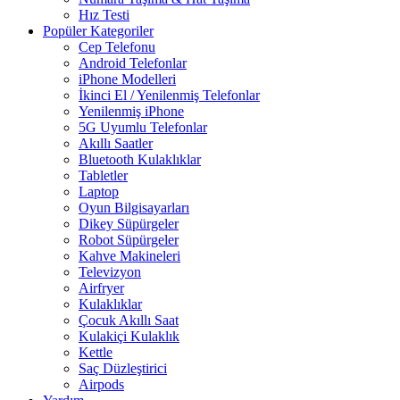
Hız Testi
Popüler Kategoriler
Cep Telefonu
Android Telefonlar
iPhone Modelleri
İkinci El / Yenilenmiş Telefonlar
Yenilenmiş iPhone
5G Uyumlu Telefonlar
Akıllı Saatler
Bluetooth Kulaklıklar
Tabletler
Laptop
Oyun Bilgisayarları
Dikey Süpürgeler
Robot Süpürgeler
Kahve Makineleri
Televizyon
Airfryer
Kulaklıklar
Çocuk Akıllı Saat
Kulakiçi Kulaklık
Kettle
Saç Düzleştirici
Airpods