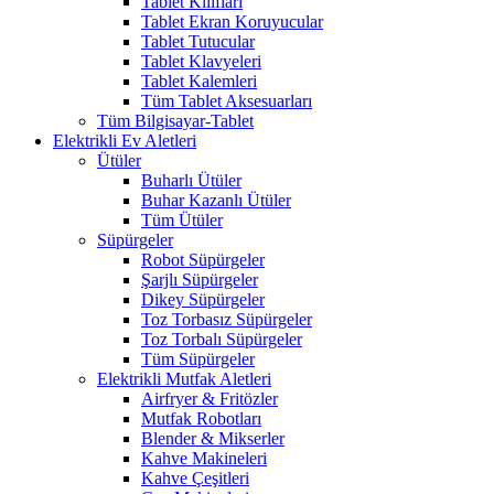
Tablet Kılıfları
Tablet Ekran Koruyucular
Tablet Tutucular
Tablet Klavyeleri
Tablet Kalemleri
Tüm Tablet Aksesuarları
Tüm Bilgisayar-Tablet
Elektrikli Ev Aletleri
Ütüler
Buharlı Ütüler
Buhar Kazanlı Ütüler
Tüm Ütüler
Süpürgeler
Robot Süpürgeler
Şarjlı Süpürgeler
Dikey Süpürgeler
Toz Torbasız Süpürgeler
Toz Torbalı Süpürgeler
Tüm Süpürgeler
Elektrikli Mutfak Aletleri
Airfryer & Fritözler
Mutfak Robotları
Blender & Mikserler
Kahve Makineleri
Kahve Çeşitleri