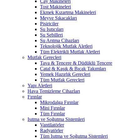
Çay Makineleri
Tost Makineleri
Ekmek Kızartma Makineleri
Meyve Sıkacakları
Pişiriciler
Su Isıtıcıları
Su Sebilleri
Su Arıtma Cihazları
Teknolojik Mutfak Aletleri
Tüm Elektrikli Mutfak Aletleri
Mutfak Gereçleri
Tava & Tencere & Düdüklü Tencere
Çatal & Kaşık & Bıçak Takımları
Yemek Hazırlık Gereçleri
Tüm Mutfak Gereçleri
Yapı Aletleri
Hava Temizleme Cihazları
Fırınlar
Mikrodalga Fırınlar
Mini Fırınlar
Tüm Fırınlar
Isıtma ve Soğutma Sistemleri
Vantilatörler
Radyatörler
Tüm Isıtma ve Soğutma Sistemleri