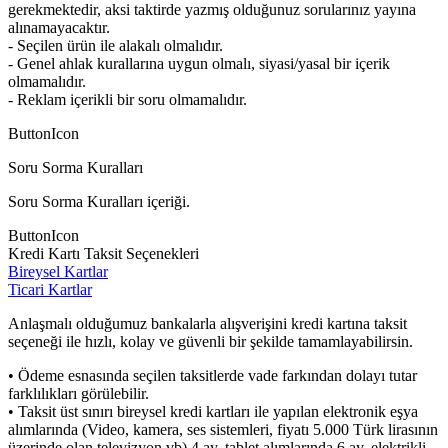
gerekmektedir, aksi taktirde yazmış olduğunuz sorularınız yayına
alınamayacaktır.
- Seçilen ürün ile alakalı olmalıdır.
- Genel ahlak kurallarına uygun olmalı, siyasi/yasal bir içerik
olmamalıdır.
- Reklam içerikli bir soru olmamalıdır.
ButtonIcon
Soru Sorma Kuralları
Soru Sorma Kuralları içeriği.
ButtonIcon
Kredi Kartı Taksit Seçenekleri
Bireysel Kartlar
Ticari Kartlar
Anlaşmalı olduğumuz bankalarla alışverişini kredi kartına taksit
seçeneği ile hızlı, kolay ve güvenli bir şekilde tamamlayabilirsin.
• Ödeme esnasında seçilen taksitlerde vade farkından dolayı tutar
farklılıkları görülebilir.
• Taksit üst sınırı bireysel kredi kartları ile yapılan elektronik eşya
alımlarında (Video, kamera, ses sistemleri, fiyatı 5.000 Türk lirasının
üzerinde olan televizyon vb) 4 ay, tablet alımlarında 6 ay, elektrikli