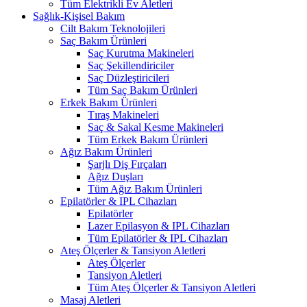
Tüm Elektrikli Ev Aletleri
Sağlık-Kişisel Bakım
Cilt Bakım Teknolojileri
Saç Bakım Ürünleri
Saç Kurutma Makineleri
Saç Şekillendiriciler
Saç Düzleştiricileri
Tüm Saç Bakım Ürünleri
Erkek Bakım Ürünleri
Tıraş Makineleri
Saç & Sakal Kesme Makineleri
Tüm Erkek Bakım Ürünleri
Ağız Bakım Ürünleri
Şarjlı Diş Fırçaları
Ağız Duşları
Tüm Ağız Bakım Ürünleri
Epilatörler & IPL Cihazları
Epilatörler
Lazer Epilasyon & IPL Cihazları
Tüm Epilatörler & IPL Cihazları
Ateş Ölçerler & Tansiyon Aletleri
Ateş Ölçerler
Tansiyon Aletleri
Tüm Ateş Ölçerler & Tansiyon Aletleri
Masaj Aletleri