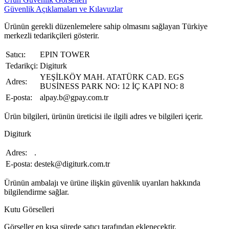
Güvenlik Açıklamaları ve Kılavuzlar
Ürünün gerekli düzenlemelere sahip olmasını sağlayan Türkiye
merkezli tedarikçileri gösterir.
Satıcı:
EPIN TOWER
Tedarikçi:
Digiturk
YEŞİLKÖY MAH. ATATÜRK CAD. EGS
Adres:
BUSİNESS PARK NO: 12 İÇ KAPI NO: 8
E-posta:
alpay.b@gpay.com.tr
Ürün bilgileri, ürünün üreticisi ile ilgili adres ve bilgileri içerir.
Digiturk
Adres:
.
E-posta:
destek@digiturk.com.tr
Ürünün ambalajı ve ürüne ilişkin güvenlik uyarıları hakkında
bilgilendirme sağlar.
Kutu Görselleri
Görseller en kısa sürede satıcı tarafından eklenecektir.