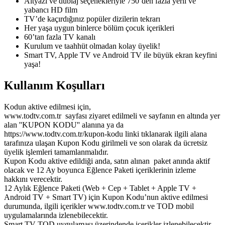
Altyazı ve dublaj seçenekleriyle 750’den fazla yerli ve
yabancı HD film
TV’de kaçırdığınız popüler dizilerin tekrarı
Her yaşa uygun binlerce bölüm çocuk içerikleri
60’tan fazla TV kanalı
Kurulum ve taahhüt olmadan kolay üyelik!
Smart TV, Apple TV ve Android TV ile büyük ekran keyfini
yaşa!
Kullanım Koşulları
Kodun aktive edilmesi için,
www.todtv.com.tr sayfası ziyaret edilmeli ve sayfanın en altında yer
alan ''KUPON KODU'' alanına ya da
https://www.todtv.com.tr/kupon-kodu linki tıklanarak ilgili alana
tarafınıza ulaşan Kupon Kodu girilmeli ve son olarak da ücretsiz
üyelik işlemleri tamamlanmalıdır.
Kupon Kodu aktive edildiği anda, satın alınan paket anında aktif
olacak ve 12 Ay boyunca Eğlence Paketi içeriklerinin izleme
hakkını verecektir.
12 Aylık Eğlence Paketi (Web + Cep + Tablet + Apple TV +
Android TV + Smart TV) için Kupon Kodu’nun aktive edilmesi
durumunda, ilgili içerikler www.todtv.com.tr ve TOD mobil
uygulamalarında izlenebilecektir.
Smart TV TOD uygulaması üzerindende içerikler izlenebilecektir.