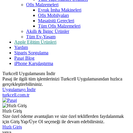
Ofis Malzemeleri
Evrak İmha Makineleri
Ofis Mobilyaları
Masaüstü Gereçleri
Tüm Ofis Malzemeleri
Akıllı & İlginç Ürünler
Tüm Ev-Yaşam
Apple Eğitim Ürünleri
Yardım
Sipariş Sorgulama
Pasaj Blog
iPhone Karşılaştırma
Turkcell Uygulamasını İndir
Pasaj ile ilgili tüm işlemlerinizi Turkcell Uygulamasından hızlıca
gerçekleştirebilirsiniz.
Uygulamayı İndir
turkcell.com.tr
Hızlı Giriş
Size özel ödeme avantajları ve size özel tekliflerden faydalanmak
için Giriş Yap/Üye Ol seçeneği ile devam edebilirsiniz.
Hızlı Giriş
veya