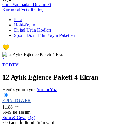
Giriş Yapmadan Devam Et
Kurumsal Yetkili Girişi
Pasaj
Hobi-Oyun
Dijital Ürün Kodları
Spor - Dizi - Film Yayın Paketleri
"
"
TODTV
12 Aylık Eğlence Paketi 4 Ekran
Henüz yorum yok
Yorum Yaz
EPIN TOWER
TL
1.188
SMS ile Teslim
Soru & Cevap (3)
• 99 adet İndirimli ürün vardır