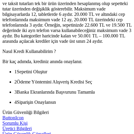
ve taksit tutarları tek bir ürün üzerinden hesaplanmış olup sepetteki
tutar üzerinden değişiklik gösterebilir. Maksimum vade
bilgisayarlarda 12, tabletlerde 6 aydır. 20.000 TL ve altındaki cep
telefonlarında maksimum vade 12 ay, 20.000 TL üzerindeki cep
telefonlarında 3 aydır. Örneğin, sepetinizde 22.600 TL ve 19.500 TL
değerinde iki ayrı telefon varsa kullanabileceğiniz maksimum vade 3
aydır. Bu kategoriler haricinde kalan ve 50.001 TL – 100.000 TL
arasında açılacak krediler için vade üst sınırı 24 aydır.
Nasıl Kredi Kullanabilirim ?
Bir kaç adımda, krediniz anında onaylanır.
1
Sepetini Oluştur
2
Ödeme Yöntemini Alışveriş Kredisi Seç
3
Banka Ekranlarında Başvurunu Tamamla
4
Siparişin Onaylansın
Ürün Güvenliği Bilgileri
ButtonIcon
Sorumlu Kişi
Üretici Bilgileri
Ürün Güvenlik Görselleri