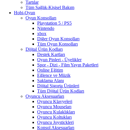
Tartılar
Tüm Sağlık-Kişisel Bakım
Hobi-Oyun
Oyun Konsolları
Playstation 5 / PS5
Nintendo
xbox
Diğer Oyun Konsolları
Tüm Oyun Konsolları
Dijital Ürün Kodları
Destek Kartları
Oyun Pinleri - Üyelikler
Spor - Dizi - Film Yayın Paketleri
Online Eğitim
Eğlence ve Müzik
Saklama Alanı
Dijital Sigorta Ürünleri
Tüm Dijital Ürün Kodları
Oyuncu Aksesuarları
Oyuncu Klavyeleri
Oyuncu Mouseları
Oyuncu Kulaklıkları
Oyuncu Koltukları
Oyuncu Joystickleri
Konsol Aksesuarları