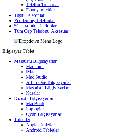
Telefon Tutucular
Dönüştürücüler
Tuşlu Telefonlar
Yenilenmiş Telefonlar
5G Uyumlu Telefonlar
Tüm Cep Telefonu-Aksesuar
Bilgisayar-Tablet
Masaüstü Bilgisayarlar
Mac mini
iMac
Mac Studio
All-in-One Bilgisayarlar
Masaüstü Bilgisayarlar
Kasalar
Dizüstü Bilgisayarlar
MacBook
Laptoplar
Oyun Bilgisayarları
Tabletler
Apple Tabletler
Android Tabletler