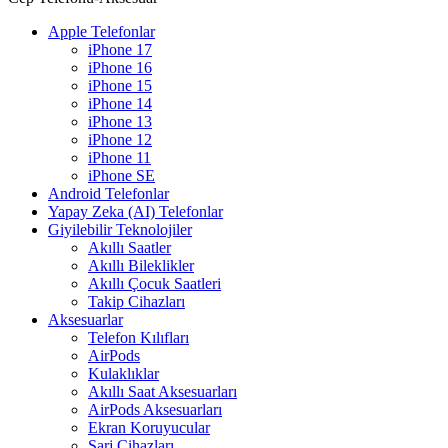
Apple Telefonlar
iPhone 17
iPhone 16
iPhone 15
iPhone 14
iPhone 13
iPhone 12
iPhone 11
iPhone SE
Android Telefonlar
Yapay Zeka (AI) Telefonlar
Giyilebilir Teknolojiler
Akıllı Saatler
Akıllı Bileklikler
Akıllı Çocuk Saatleri
Takip Cihazları
Aksesuarlar
Telefon Kılıfları
AirPods
Kulaklıklar
Akıllı Saat Aksesuarları
AirPods Aksesuarları
Ekran Koruyucular
Şarj Cihazları