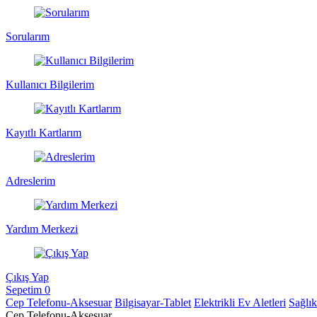
Sorularım
Kullanıcı Bilgilerim
Kayıtlı Kartlarım
Adreslerim
Yardım Merkezi
Çıkış Yap
Sepetim
0
Cep Telefonu-Aksesuar
Bilgisayar-Tablet
Elektrikli Ev Aletleri
Sağlı
Cep Telefonu-Aksesuar