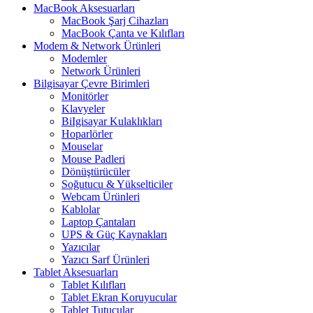
MacBook Aksesuarları
MacBook Şarj Cihazları
MacBook Çanta ve Kılıfları
Modem & Network Ürünleri
Modemler
Network Ürünleri
Bilgisayar Çevre Birimleri
Monitörler
Klavyeler
BiIgisayar Kulaklıkları
Hoparlörler
Mouselar
Mouse Padleri
Dönüştürücüler
Soğutucu & Yükselticiler
Webcam Ürünleri
Kablolar
Laptop Çantaları
UPS & Güç Kaynakları
Yazıcılar
Yazıcı Sarf Ürünleri
Tablet Aksesuarları
Tablet Kılıfları
Tablet Ekran Koruyucular
Tablet Tutucular