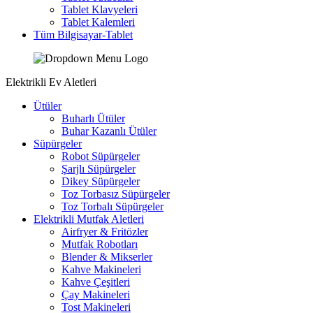
Tablet Klavyeleri
Tablet Kalemleri
Tüm Bilgisayar-Tablet
Elektrikli Ev Aletleri
Ütüler
Buharlı Ütüler
Buhar Kazanlı Ütüler
Süpürgeler
Robot Süpürgeler
Şarjlı Süpürgeler
Dikey Süpürgeler
Toz Torbasız Süpürgeler
Toz Torbalı Süpürgeler
Elektrikli Mutfak Aletleri
Airfryer & Fritözler
Mutfak Robotları
Blender & Mikserler
Kahve Makineleri
Kahve Çeşitleri
Çay Makineleri
Tost Makineleri