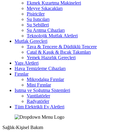
Ekmek Kızartma Makineleri
Meyve Sıkacakları
Pişiriciler
Su Isıtıcıları
Su Sebilleri
Su Arıtma Cihazları
Teknolojik Mutfak Aletleri
Mutfak Gereçleri
Tava & Tencere & Düdüklü Tencere
Çatal & Kaşık & Bıçak Takımları
Yemek Hazırlık Gereçleri
Yapı Aletleri
Hava Temizleme Cihazları
Fırınlar
Mikrodalga Fırınlar
Mini Fırınlar
Isıtma ve Soğutma Sistemleri
Vantilatörler
Radyatörler
Tüm Elektrikli Ev Aletleri
Sağlık-Kişisel Bakım