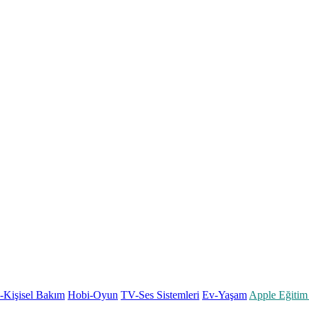
k-Kişisel Bakım
Hobi-Oyun
TV-Ses Sistemleri
Ev-Yaşam
Apple Eğitim