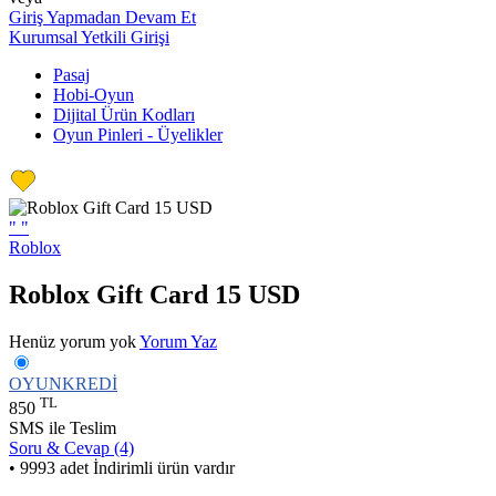
Giriş Yapmadan Devam Et
Kurumsal Yetkili Girişi
Pasaj
Hobi-Oyun
Dijital Ürün Kodları
Oyun Pinleri - Üyelikler
"
"
Roblox
Roblox Gift Card 15 USD
Henüz yorum yok
Yorum Yaz
OYUNKREDİ
TL
850
SMS ile Teslim
Soru & Cevap (4)
• 9993 adet İndirimli ürün vardır