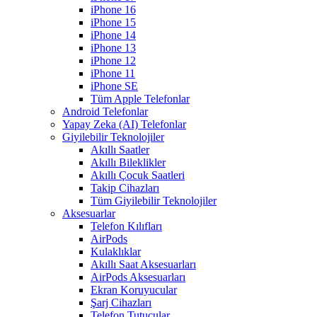
iPhone 16
iPhone 15
iPhone 14
iPhone 13
iPhone 12
iPhone 11
iPhone SE
Tüm Apple Telefonlar
Android Telefonlar
Yapay Zeka (AI) Telefonlar
Giyilebilir Teknolojiler
Akıllı Saatler
Akıllı Bileklikler
Akıllı Çocuk Saatleri
Takip Cihazları
Tüm Giyilebilir Teknolojiler
Aksesuarlar
Telefon Kılıfları
AirPods
Kulaklıklar
Akıllı Saat Aksesuarları
AirPods Aksesuarları
Ekran Koruyucular
Şarj Cihazları
Telefon Tutucular