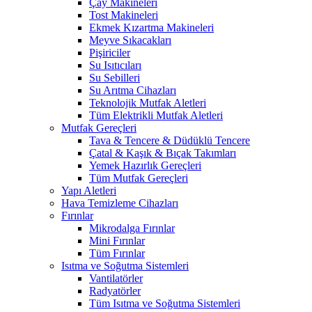
Çay Makineleri
Tost Makineleri
Ekmek Kızartma Makineleri
Meyve Sıkacakları
Pişiriciler
Su Isıtıcıları
Su Sebilleri
Su Arıtma Cihazları
Teknolojik Mutfak Aletleri
Tüm Elektrikli Mutfak Aletleri
Mutfak Gereçleri
Tava & Tencere & Düdüklü Tencere
Çatal & Kaşık & Bıçak Takımları
Yemek Hazırlık Gereçleri
Tüm Mutfak Gereçleri
Yapı Aletleri
Hava Temizleme Cihazları
Fırınlar
Mikrodalga Fırınlar
Mini Fırınlar
Tüm Fırınlar
Isıtma ve Soğutma Sistemleri
Vantilatörler
Radyatörler
Tüm Isıtma ve Soğutma Sistemleri