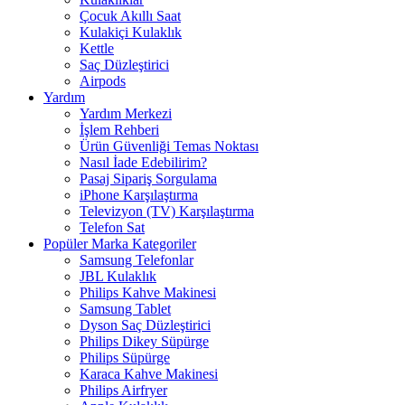
Çocuk Akıllı Saat
Kulakiçi Kulaklık
Kettle
Saç Düzleştirici
Airpods
Yardım
Yardım Merkezi
İşlem Rehberi
Ürün Güvenliği Temas Noktası
Nasıl İade Edebilirim?
Pasaj Sipariş Sorgulama
iPhone Karşılaştırma
Televizyon (TV) Karşılaştırma
Telefon Sat
Popüler Marka Kategoriler
Samsung Telefonlar
JBL Kulaklık
Philips Kahve Makinesi
Samsung Tablet
Dyson Saç Düzleştirici
Philips Dikey Süpürge
Philips Süpürge
Karaca Kahve Makinesi
Philips Airfryer