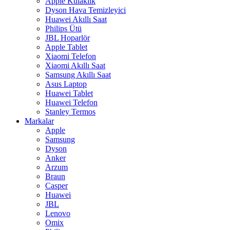
Apple Kulaklık
Dyson Hava Temizleyici
Huawei Akıllı Saat
Philips Ütü
JBL Hoparlör
Apple Tablet
Xiaomi Telefon
Xiaomi Akıllı Saat
Samsung Akıllı Saat
Asus Laptop
Huawei Tablet
Huawei Telefon
Stanley Termos
Markalar
Apple
Samsung
Dyson
Anker
Arzum
Braun
Casper
Huawei
JBL
Lenovo
Omix