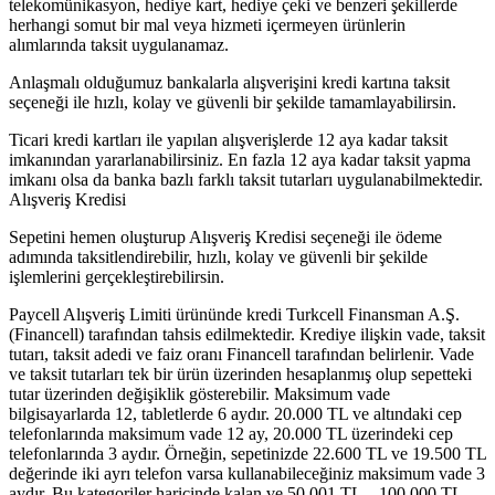
telekomünikasyon, hediye kart, hediye çeki ve benzeri şekillerde
herhangi somut bir mal veya hizmeti içermeyen ürünlerin
alımlarında taksit uygulanamaz.
Anlaşmalı olduğumuz bankalarla alışverişini kredi kartına taksit
seçeneği ile hızlı, kolay ve güvenli bir şekilde tamamlayabilirsin.
Ticari kredi kartları ile yapılan alışverişlerde 12 aya kadar taksit
imkanından yararlanabilirsiniz. En fazla 12 aya kadar taksit yapma
imkanı olsa da banka bazlı farklı taksit tutarları uygulanabilmektedir.
Alışveriş Kredisi
Sepetini hemen oluşturup Alışveriş Kredisi seçeneği ile ödeme
adımında taksitlendirebilir, hızlı, kolay ve güvenli bir şekilde
işlemlerini gerçekleştirebilirsin.
Paycell Alışveriş Limiti ürününde kredi Turkcell Finansman A.Ş.
(Financell) tarafından tahsis edilmektedir. Krediye ilişkin vade, taksit
tutarı, taksit adedi ve faiz oranı Financell tarafından belirlenir. Vade
ve taksit tutarları tek bir ürün üzerinden hesaplanmış olup sepetteki
tutar üzerinden değişiklik gösterebilir. Maksimum vade
bilgisayarlarda 12, tabletlerde 6 aydır. 20.000 TL ve altındaki cep
telefonlarında maksimum vade 12 ay, 20.000 TL üzerindeki cep
telefonlarında 3 aydır. Örneğin, sepetinizde 22.600 TL ve 19.500 TL
değerinde iki ayrı telefon varsa kullanabileceğiniz maksimum vade 3
aydır. Bu kategoriler haricinde kalan ve 50.001 TL – 100.000 TL