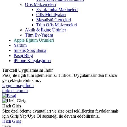
Ofis Malzemeleri
Evrak İmha Makineleri
Ofis Mobilyaları
Masaüstü Gereçleri
Tüm Ofis Malzemeleri
Akıllı & İlginç Ürünler
Tüm Ev-Yaşam
Apple Eğitim Ürünleri
Yardım
Sipariş Sorgulama
Pasaj Blog
iPhone Karşılaştırma
Turkcell Uygulamasını İndir
Pasaj ile ilgili tüm işlemlerinizi Turkcell Uygulamasından hızlıca
gerçekleştirebilirsiniz.
Uygulamayı İndir
turkcell.com.tr
Hızlı Giriş
Size özel ödeme avantajları ve size özel tekliflerden faydalanmak
için Giriş Yap/Üye Ol seçeneği ile devam edebilirsiniz.
Hızlı Giriş
veya