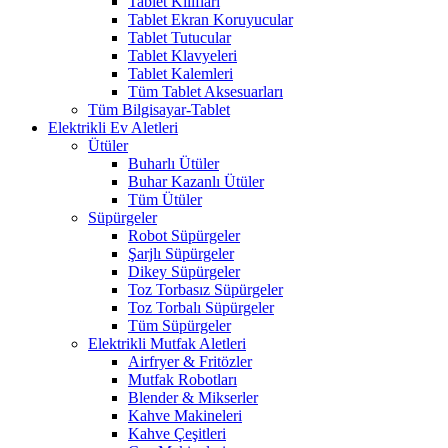
Tablet Kılıfları
Tablet Ekran Koruyucular
Tablet Tutucular
Tablet Klavyeleri
Tablet Kalemleri
Tüm Tablet Aksesuarları
Tüm Bilgisayar-Tablet
Elektrikli Ev Aletleri
Ütüler
Buharlı Ütüler
Buhar Kazanlı Ütüler
Tüm Ütüler
Süpürgeler
Robot Süpürgeler
Şarjlı Süpürgeler
Dikey Süpürgeler
Toz Torbasız Süpürgeler
Toz Torbalı Süpürgeler
Tüm Süpürgeler
Elektrikli Mutfak Aletleri
Airfryer & Fritözler
Mutfak Robotları
Blender & Mikserler
Kahve Makineleri
Kahve Çeşitleri