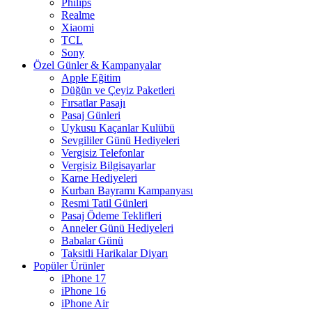
Philips
Realme
Xiaomi
TCL
Sony
Özel Günler & Kampanyalar
Apple Eğitim
Düğün ve Çeyiz Paketleri
Fırsatlar Pasajı
Pasaj Günleri
Uykusu Kaçanlar Kulübü
Sevgililer Günü Hediyeleri
Vergisiz Telefonlar
Vergisiz Bilgisayarlar
Karne Hediyeleri
Kurban Bayramı Kampanyası
Resmi Tatil Günleri
Pasaj Ödeme Teklifleri
Anneler Günü Hediyeleri
Babalar Günü
Taksitli Harikalar Diyarı
Popüler Ürünler
iPhone 17
iPhone 16
iPhone Air