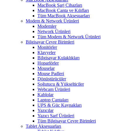
MacBook Şarj Cihazları
MacBook Çanta ve Kılıfları
Tüm MacBook Aksesuarları
Modem & Network Ürünleri
Modemler
Network Ürünleri
Tüm Modem & Network Ürünleri
Bilgisayar Çevre Birimleri
Monitörler
Klavyeler
BiIgisayar Kulaklıkları
Hoparlörler
Mouselar
Mouse Padleri
Dönüştürücüler
Soğutucu & Yükselticiler
Webcam Ürünleri
Kablolar
Laptop Çantaları
UPS & Güç Kaynakları
Yazıcılar
Yazıcı Sarf Ürünleri
Tüm Bilgisayar Çevre Birimleri
Tablet Aksesuarları