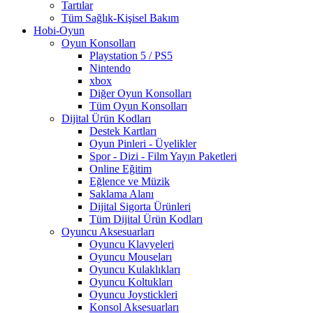
Tartılar
Tüm Sağlık-Kişisel Bakım
Hobi-Oyun
Oyun Konsolları
Playstation 5 / PS5
Nintendo
xbox
Diğer Oyun Konsolları
Tüm Oyun Konsolları
Dijital Ürün Kodları
Destek Kartları
Oyun Pinleri - Üyelikler
Spor - Dizi - Film Yayın Paketleri
Online Eğitim
Eğlence ve Müzik
Saklama Alanı
Dijital Sigorta Ürünleri
Tüm Dijital Ürün Kodları
Oyuncu Aksesuarları
Oyuncu Klavyeleri
Oyuncu Mouseları
Oyuncu Kulaklıkları
Oyuncu Koltukları
Oyuncu Joystickleri
Konsol Aksesuarları