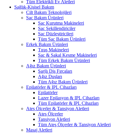
Tüm Elektrikli Ev Aletleri
Sağlık-Kişisel Bakım
Cilt Bakım Teknolojileri
Saç Bakım Ürünleri
Saç Kurutma Makineleri
Saç Şekillendiriciler
Saç Düzleştiricileri
Tüm Saç Bakım Ürünleri
Erkek Bakım Ürünleri
Tıraş Makineleri
Saç & Sakal Kesme Makineleri
Tüm Erkek Bakım Ürünleri
Ağız Bakım Ürünleri
Şarjlı Diş Fırçaları
Ağız Duşları
Tüm Ağız Bakım Ürünleri
Epilatörler & IPL Cihazları
Epilatörler
Lazer Epilasyon & IPL Cihazları
Tüm Epilatörler & IPL Cihazları
Ateş Ölçerler & Tansiyon Aletleri
Ateş Ölçerler
Tansiyon Aletleri
Tüm Ateş Ölçerler & Tansiyon Aletleri
Masaj Aletleri