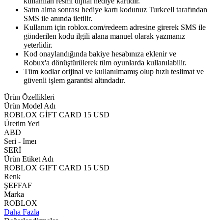
kullanılan resmi dijital hediye kartıdır.
Satın alma sonrası hediye kartı kodunuz Turkcell tarafından
SMS ile anında iletilir.
Kullanım için roblox.com/redeem adresine girerek SMS ile
gönderilen kodu ilgili alana manuel olarak yazmanız
yeterlidir.
Kod onaylandığında bakiye hesabınıza eklenir ve
Robux'a dönüştürülerek tüm oyunlarda kullanılabilir.
Tüm kodlar orijinal ve kullanılmamış olup hızlı teslimat ve
güvenli işlem garantisi altındadır.
Ürün Özellikleri
Ürün Model Adı
ROBLOX GİFT CARD 15 USD
Üretim Yeri
ABD
Seri - Imeı
SERİ
Ürün Etiket Adı
ROBLOX GIFT CARD 15 USD
Renk
ŞEFFAF
Marka
ROBLOX
Daha Fazla