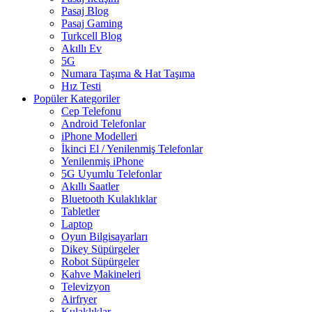
Pasaj Blog
Pasaj Gaming
Turkcell Blog
Akıllı Ev
5G
Numara Taşıma & Hat Taşıma
Hız Testi
Popüler Kategoriler
Cep Telefonu
Android Telefonlar
iPhone Modelleri
İkinci El / Yenilenmiş Telefonlar
Yenilenmiş iPhone
5G Uyumlu Telefonlar
Akıllı Saatler
Bluetooth Kulaklıklar
Tabletler
Laptop
Oyun Bilgisayarları
Dikey Süpürgeler
Robot Süpürgeler
Kahve Makineleri
Televizyon
Airfryer
Kulaklıklar