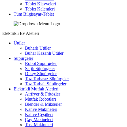
Tablet Klavyeleri
Tablet Kalemleri
Tüm Bilgisayar-Tablet
Elektrikli Ev Aletleri
Ütüler
Buharlı Ütüler
Buhar Kazanlı Ütüler
Süpürgeler
Robot Süpürgeler
Şarjlı Süpürgeler
Dikey Süpürgeler
Toz Torbasız Süpürgeler
Toz Torbalı Süpürgeler
Elektrikli Mutfak Aletleri
Airfryer & Fritözler
Mutfak Robotları
Blender & Mikserler
Kahve Makineleri
Kahve Çeşitleri
Çay Makineleri
Tost Makineleri