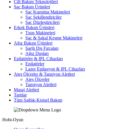
Cilt Bakım Teknolojileri
Saç Bakım Ürünleri
Saç Kurutma Makineleri
Saç Şekillendiriciler
Saç Düzleştiricileri
Erkek Bakım Ürünleri
Tıraş Makineleri
Saç & Sakal Kesme Makineleri
Ağız Bakım Ürünleri
Şarjlı Diş Fırçaları
Ağız Duşları
Epilatörler & IPL Cihazları
Epilatörler
Lazer Epilasyon & IPL Cihazları
Ateş Ölçerler & Tansiyon Aletleri
Ateş Ölçerler
Tansiyon Aletleri
Masaj Aletleri
Tartılar
Tüm Sağlık-Kişisel Bakım
Hobi-Oyun