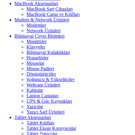
MacBook Aksesuarları
MacBook Şarj Cihazları
MacBook Çanta ve Kılıfları
Modem & Network Ürünleri
Modemler
Network Ürünleri
Bilgisayar Çevre Birimleri
Monitörler
Klavyeler
BiIgisayar Kulaklıkları
Hoparlörler
Mouselar
Mouse Padleri
Dönüştürücüler
Soğutucu & Yükselticiler
Webcam Ürünleri
Kablolar
Laptop Çantaları
UPS & Güç Kaynakları
Yazıcılar
Yazıcı Sarf Ürünleri
Tablet Aksesuarları
Tablet Kılıfları
Tablet Ekran Koruyucular
Tablet Tutucular