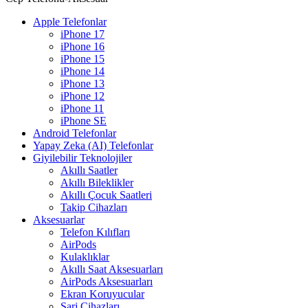
Apple Telefonlar
iPhone 17
iPhone 16
iPhone 15
iPhone 14
iPhone 13
iPhone 12
iPhone 11
iPhone SE
Android Telefonlar
Yapay Zeka (AI) Telefonlar
Giyilebilir Teknolojiler
Akıllı Saatler
Akıllı Bileklikler
Akıllı Çocuk Saatleri
Takip Cihazları
Aksesuarlar
Telefon Kılıfları
AirPods
Kulaklıklar
Akıllı Saat Aksesuarları
AirPods Aksesuarları
Ekran Koruyucular
Şarj Cihazları