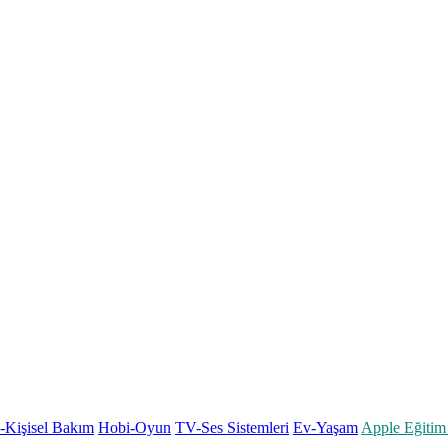
k-Kişisel Bakım
Hobi-Oyun
TV-Ses Sistemleri
Ev-Yaşam
Apple Eğitim