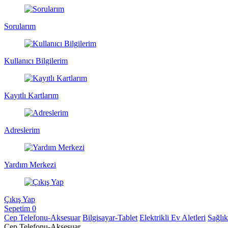
Sorularım
Kullanıcı Bilgilerim
Kayıtlı Kartlarım
Adreslerim
Yardım Merkezi
Çıkış Yap
Sepetim
0
Cep Telefonu-Aksesuar
Bilgisayar-Tablet
Elektrikli Ev Aletleri
Sağlı
Cep Telefonu-Aksesuar