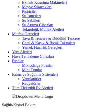
Ekmek Kızartma Makineleri
Meyve Sıkacakları
Pişiriciler
Su Isıtıcıları
Su Sebilleri
Su Arıtma Cihazları
Teknolojik Mutfak Aletleri
Mutfak Gereçleri
Tava & Tencere & Düdüklü Tencere
Çatal & Kaşık & Bıçak Takımları
Yemek Hazırlık Gereçleri
Yapı Aletleri
Hava Temizleme Cihazları
Fırınlar
Mikrodalga Fırınlar
Mini Fırınlar
Isıtma ve Soğutma Sistemleri
Vantilatörler
Radyatörler
Tüm Elektrikli Ev Aletleri
Sağlık-Kişisel Bakım