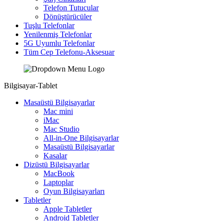
Telefon Tutucular
Dönüştürücüler
Tuşlu Telefonlar
Yenilenmiş Telefonlar
5G Uyumlu Telefonlar
Tüm Cep Telefonu-Aksesuar
Bilgisayar-Tablet
Masaüstü Bilgisayarlar
Mac mini
iMac
Mac Studio
All-in-One Bilgisayarlar
Masaüstü Bilgisayarlar
Kasalar
Dizüstü Bilgisayarlar
MacBook
Laptoplar
Oyun Bilgisayarları
Tabletler
Apple Tabletler
Android Tabletler