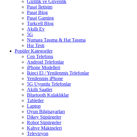
Gizlilik ve Güvenlik
Pasaj İletişim
Pasaj Blog
Pasaj Gaming
Turkcell Blog
Akıllı Ev
5G
Numara Taşıma & Hat Taşıma
Hız Testi
Popüler Kategoriler
Cep Telefonu
Android Telefonlar
iPhone Modelleri
İkinci El / Yenilenmiş Telefonlar
Yenilenmiş iPhone
5G Uyumlu Telefonlar
Akıllı Saatler
Bluetooth Kulaklıklar
Tabletler
Laptop
Oyun Bilgisayarları
Dikey Süpürgeler
Robot Süpürgeler
Kahve Makineleri
Televizyon