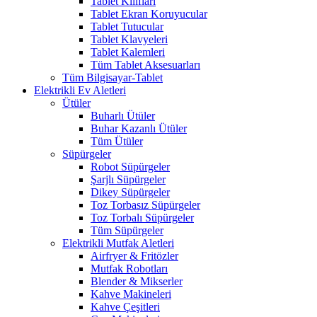
Tablet Kılıfları
Tablet Ekran Koruyucular
Tablet Tutucular
Tablet Klavyeleri
Tablet Kalemleri
Tüm Tablet Aksesuarları
Tüm Bilgisayar-Tablet
Elektrikli Ev Aletleri
Ütüler
Buharlı Ütüler
Buhar Kazanlı Ütüler
Tüm Ütüler
Süpürgeler
Robot Süpürgeler
Şarjlı Süpürgeler
Dikey Süpürgeler
Toz Torbasız Süpürgeler
Toz Torbalı Süpürgeler
Tüm Süpürgeler
Elektrikli Mutfak Aletleri
Airfryer & Fritözler
Mutfak Robotları
Blender & Mikserler
Kahve Makineleri
Kahve Çeşitleri