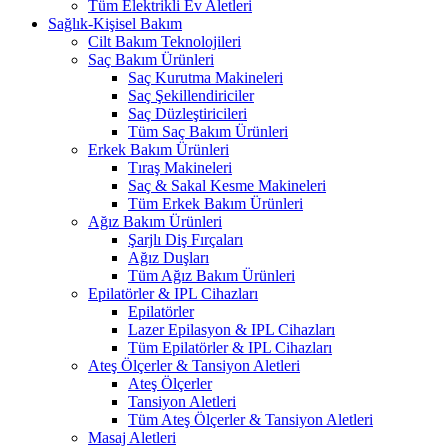
Tüm Elektrikli Ev Aletleri
Sağlık-Kişisel Bakım
Cilt Bakım Teknolojileri
Saç Bakım Ürünleri
Saç Kurutma Makineleri
Saç Şekillendiriciler
Saç Düzleştiricileri
Tüm Saç Bakım Ürünleri
Erkek Bakım Ürünleri
Tıraş Makineleri
Saç & Sakal Kesme Makineleri
Tüm Erkek Bakım Ürünleri
Ağız Bakım Ürünleri
Şarjlı Diş Fırçaları
Ağız Duşları
Tüm Ağız Bakım Ürünleri
Epilatörler & IPL Cihazları
Epilatörler
Lazer Epilasyon & IPL Cihazları
Tüm Epilatörler & IPL Cihazları
Ateş Ölçerler & Tansiyon Aletleri
Ateş Ölçerler
Tansiyon Aletleri
Tüm Ateş Ölçerler & Tansiyon Aletleri
Masaj Aletleri