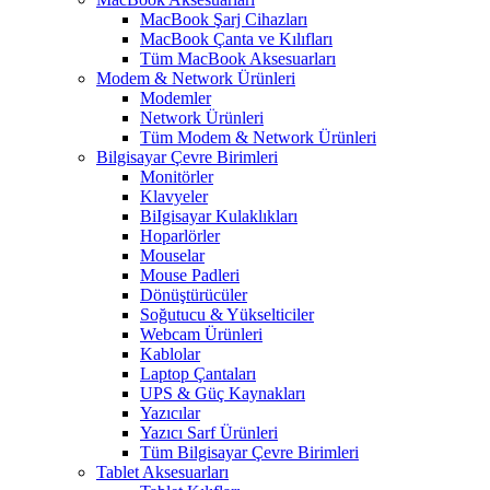
MacBook Şarj Cihazları
MacBook Çanta ve Kılıfları
Tüm MacBook Aksesuarları
Modem & Network Ürünleri
Modemler
Network Ürünleri
Tüm Modem & Network Ürünleri
Bilgisayar Çevre Birimleri
Monitörler
Klavyeler
BiIgisayar Kulaklıkları
Hoparlörler
Mouselar
Mouse Padleri
Dönüştürücüler
Soğutucu & Yükselticiler
Webcam Ürünleri
Kablolar
Laptop Çantaları
UPS & Güç Kaynakları
Yazıcılar
Yazıcı Sarf Ürünleri
Tüm Bilgisayar Çevre Birimleri
Tablet Aksesuarları