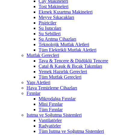
Çay Makineleri
Tost Makineleri
Ekmek Kızartma Makineleri
Meyve Sıkacakları
Pişiriciler
Su Isıtıcıları
Su Sebilleri
Su Arıtma Cihazları
Teknolojik Mutfak Aletleri
Tüm Elektrikli Mutfak Aletleri
Mutfak Gereçleri
Tava & Tencere & Düdüklü Tencere
Çatal & Kaşık & Bıçak Takımları
Yemek Hazırlık Gereçleri
Tüm Mutfak Gereçleri
Yapı Aletleri
Hava Temizleme Cihazları
Fırınlar
Mikrodalga Fırınlar
Mini Fırınlar
Tüm Fırınlar
Isıtma ve Soğutma Sistemleri
Vantilatörler
Radyatörler
Tüm Isıtma ve Soğutma Sistemleri