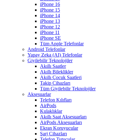
iPhone 16
iPhone 15
iPhone 14
iPhone 13
iPhone 12
iPhone 11
iPhone SE
Tüm Apple Telefonlar
Android Telefonlar
Yapay Zeka (AI) Telefonlar
Giyilebilir Teknolojiler
Akıllı Saatler
Akıllı Bileklikler
Akıllı Çocuk Saatleri
Takip Cihazları
Tüm Giyilebilir Teknolojiler
Aksesuarlar
Telefon Kılıfları
AirPods
Kulaklıklar
Akıllı Saat Aksesuarları
AirPods Aksesuarları
Ekran Koruyucular
Şarj Cihazları
Telefon Tutucular