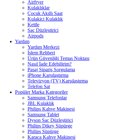
Airfryer
Kulaklıklar
Çocuk Akıllı Saat
Kulakiçi Kulaklık
Kettle
Saç Düzleştirici
Airpods
Yardım
Yardım Merkezi
İşlem Rehberi
Ürün Güvenliği Temas Noktası
Nasıl İade Edebilirim?
Pasaj Sipariş Sorgulama
iPhone Karşılaştırma
Televizyon (TV) Karşılaştırma
Telefon Sat
Popüler Marka Kategoriler
Samsung Telefonlar
JBL Kulaklık
Philips Kahve Makinesi
Samsung Tablet
Dyson Saç Düzleştirici
Philips Dikey Süpürge
Philips Süpürge
Karaca Kahve Makinesi