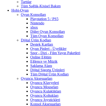
Tartılar
Tüm Sağlık-Kişisel Bakım
Hobi-Oyun
Oyun Konsolları
Playstation 5 / PS5
Nintendo
xbox
Diğer Oyun Konsolları
Tüm Oyun Konsolları
Dijital Ürün Kodları
Destek Kartları
Oyun Pinleri - Üyelikler
Spor - Dizi - Film Yayın Paketleri
Online Eğitim
Eğlence ve Müzik
Saklama Alanı
Dijital Sigorta Ürünleri
Tüm Dijital Ürün Kodları
Oyuncu Aksesuarları
Oyuncu Klavyeleri
Oyuncu Mouseları
Oyuncu Kulaklıkları
Oyuncu Koltukları
Oyuncu Joystickleri
Konsol Aksesuarları