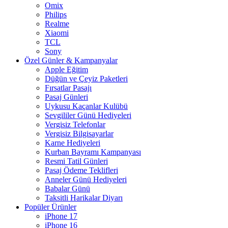
Omix
Philips
Realme
Xiaomi
TCL
Sony
Özel Günler & Kampanyalar
Apple Eğitim
Düğün ve Çeyiz Paketleri
Fırsatlar Pasajı
Pasaj Günleri
Uykusu Kaçanlar Kulübü
Sevgililer Günü Hediyeleri
Vergisiz Telefonlar
Vergisiz Bilgisayarlar
Karne Hediyeleri
Kurban Bayramı Kampanyası
Resmi Tatil Günleri
Pasaj Ödeme Teklifleri
Anneler Günü Hediyeleri
Babalar Günü
Taksitli Harikalar Diyarı
Popüler Ürünler
iPhone 17
iPhone 16