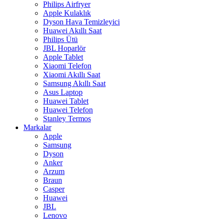
Philips Airfryer
Apple Kulaklık
Dyson Hava Temizleyici
Huawei Akıllı Saat
Philips Ütü
JBL Hoparlör
Apple Tablet
Xiaomi Telefon
Xiaomi Akıllı Saat
Samsung Akıllı Saat
Asus Laptop
Huawei Tablet
Huawei Telefon
Stanley Termos
Markalar
Apple
Samsung
Dyson
Anker
Arzum
Braun
Casper
Huawei
JBL
Lenovo