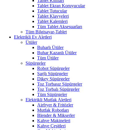
Tablet Kılıfları
Tablet Ekran Koruyucular
Tablet Tutucular
Tablet Klavyeleri
Tablet Kalemleri
Tüm Tablet Aksesuarları
Tüm Bilgisayar-Tablet
Elektrikli Ev Aletleri
Ütüler
Buharlı Ütüler
Buhar Kazanlı Ütüler
Tüm Ütüler
Süpürgeler
Robot Süpürgeler
Şarjlı Süpürgeler
Dikey Süpürgeler
Toz Torbasız Süpürgeler
Toz Torbalı Süpürgeler
Tüm Süpürgeler
Elektrikli Mutfak Aletleri
Airfryer & Fritözler
Mutfak Robotları
Blender & Mikserler
Kahve Makineleri
Kahve Çeşitleri