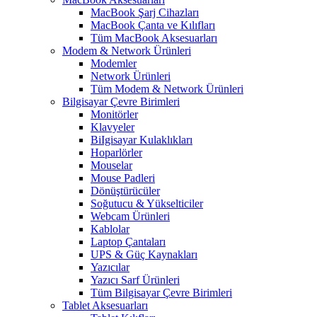
MacBook Şarj Cihazları
MacBook Çanta ve Kılıfları
Tüm MacBook Aksesuarları
Modem & Network Ürünleri
Modemler
Network Ürünleri
Tüm Modem & Network Ürünleri
Bilgisayar Çevre Birimleri
Monitörler
Klavyeler
BiIgisayar Kulaklıkları
Hoparlörler
Mouselar
Mouse Padleri
Dönüştürücüler
Soğutucu & Yükselticiler
Webcam Ürünleri
Kablolar
Laptop Çantaları
UPS & Güç Kaynakları
Yazıcılar
Yazıcı Sarf Ürünleri
Tüm Bilgisayar Çevre Birimleri
Tablet Aksesuarları