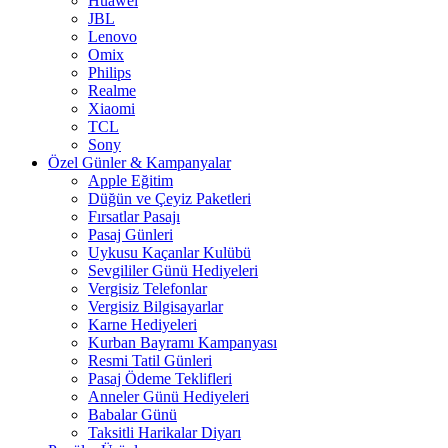
Huawei
JBL
Lenovo
Omix
Philips
Realme
Xiaomi
TCL
Sony
Özel Günler & Kampanyalar
Apple Eğitim
Düğün ve Çeyiz Paketleri
Fırsatlar Pasajı
Pasaj Günleri
Uykusu Kaçanlar Kulübü
Sevgililer Günü Hediyeleri
Vergisiz Telefonlar
Vergisiz Bilgisayarlar
Karne Hediyeleri
Kurban Bayramı Kampanyası
Resmi Tatil Günleri
Pasaj Ödeme Teklifleri
Anneler Günü Hediyeleri
Babalar Günü
Taksitli Harikalar Diyarı