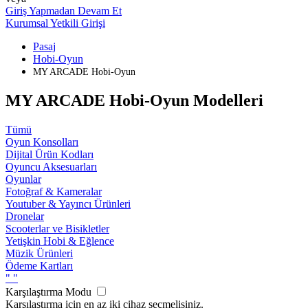
Giriş Yapmadan Devam Et
Kurumsal Yetkili Girişi
Pasaj
Hobi-Oyun
MY ARCADE Hobi-Oyun
MY ARCADE Hobi-Oyun Modelleri
Tümü
Oyun Konsolları
Dijital Ürün Kodları
Oyuncu Aksesuarları
Oyunlar
Fotoğraf & Kameralar
Youtuber & Yayıncı Ürünleri
Dronelar
Scooterlar ve Bisikletler
Yetişkin Hobi & Eğlence
Müzik Ürünleri
Ödeme Kartları
"
"
Karşılaştırma Modu
Karşılaştırma için en az iki cihaz seçmelisiniz.