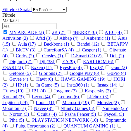
Filtrele
0
Sırala
Filtrele
Markalar
MY ARCADE (
3
)
2K (
2
)
4BERRY (
6
)
A101 (
4
)
Activision (
2
)
Afad (
3
)
Ahbap (
4
)
Anbernic (
1
)
Asus
(
15
)
Aula (
17
)
Backbone (
1
)
Bandai (
12
)
BETAFPV
(
1
)
BluTV (
3
)
CarrefourSA (
4
)
Casper (
1
)
Citymate
(
4
)
Corby (
2
)
Crosley (
1
)
D-Smart GO (
2
)
Dell (
2
)
Digiturk (
2
)
Dji (
38
)
EA (
9
)
EARLDOM (
6
)
EŞARJ (
3
)
Exxen (
11
)
EyesPro (
4
)
fizy (
3
)
Gain (
3
)
Geforce (
5
)
Glorious (
2
)
Google Play (
6
)
GoPro (
4
)
Govee (
4
)
Havit (
6
)
HAWK GAMING (
19
)
HORI
(
2
)
HP (
1
)
In Game (
5
)
Insta360 (
1
)
Instax (
14
)
iTunes (
10
)
JBL (
4
)
Joygame (
7
)
Kaspersky (
2
)
Konami (
3
)
Lecoo (
4
)
Lenovo (
6
)
Lifebox (
3
)
Logitech (
29
)
Loona (
1
)
Microsoft (
19
)
Monster (
2
)
Moonton (
7
)
Navee (
3
)
Nfinity Games (
5
)
Nintendo (
25
)
Norton (
3
)
Oculus (
4
)
Pasha Fencer (
5
)
Paycell (
3
)
Piha (
5
)
PLAYSTATION NETWORK (
10
)
Popmundo
(
4
)
Pubg Corporatıon (
2
)
QUANTUM GAMING (
1
)