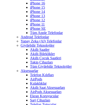
iPhone 16
iPhone 15
iPhone 14
iPhone 13
iPhone 12
iPhone 11
iPhone SE
Tüm Apple Telefonlar
Android Telefonlar
Yapay Zeka (AI) Telefonlar
Giyilebilir Teknolojiler
Akıllı Saatler
Akıllı Bileklikler
Akıllı Çocuk Saatleri
Takip Cihazları
Tüm Giyilebilir Teknolojiler
Aksesuarlar
Telefon Kılıfları
AirPods
Kulaklıklar
Akıllı Saat Aksesuarları
AirPods Aksesuarları
Ekran Koruyucular
Şarj Cihazları
Telefon Tutucular