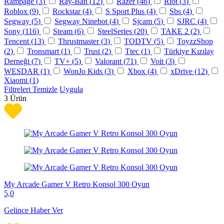
Rampage (
3
)
Ray-Ban (
12
)
Razer (
46
)
Riot (
3
)
Roblox (
9
)
Rockstar (
4
)
S Sport Plus (
4
)
Sbs (
4
)
Segway (
5
)
Segway Ninebot (
4
)
Sjcam (
5
)
SJRC (
4
)
Sony (
116
)
Steam (
6
)
SteelSeries (
20
)
TAKE 2 (
2
)
Tencent (
13
)
Thrustmaster (
3
)
TODTV (
5
)
ToyzzShop
(
2
)
Tronsmart (
1
)
Trust (
2
)
Ttec (
1
)
Türkiye Kızılay
Derneği (
7
)
TV+ (
5
)
Valorant (
71
)
Voit (
3
)
WESDAR (
1
)
WonJo Kids (
3
)
Xbox (
4
)
xDrive (
12
)
Xiaomi (
1
)
Filtreleri Temizle
Uygula
3
Ürün
My Arcade Gamer V Retro Konsol 300 Oyun
5,0
Gelince Haber Ver