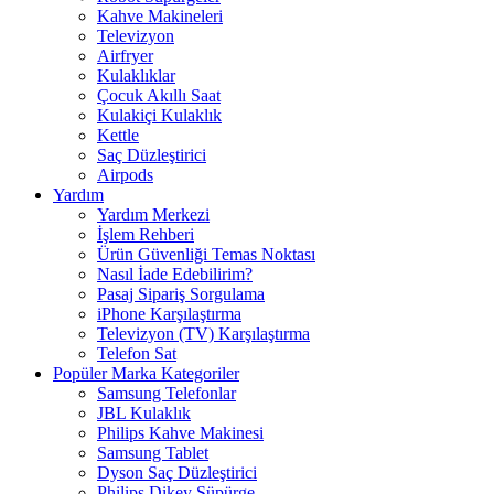
Kahve Makineleri
Televizyon
Airfryer
Kulaklıklar
Çocuk Akıllı Saat
Kulakiçi Kulaklık
Kettle
Saç Düzleştirici
Airpods
Yardım
Yardım Merkezi
İşlem Rehberi
Ürün Güvenliği Temas Noktası
Nasıl İade Edebilirim?
Pasaj Sipariş Sorgulama
iPhone Karşılaştırma
Televizyon (TV) Karşılaştırma
Telefon Sat
Popüler Marka Kategoriler
Samsung Telefonlar
JBL Kulaklık
Philips Kahve Makinesi
Samsung Tablet
Dyson Saç Düzleştirici
Philips Dikey Süpürge