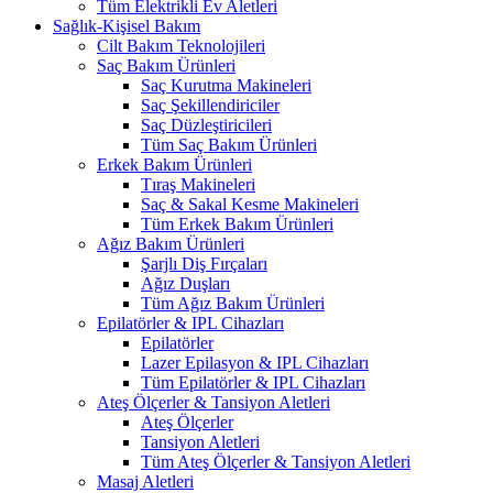
Tüm Elektrikli Ev Aletleri
Sağlık-Kişisel Bakım
Cilt Bakım Teknolojileri
Saç Bakım Ürünleri
Saç Kurutma Makineleri
Saç Şekillendiriciler
Saç Düzleştiricileri
Tüm Saç Bakım Ürünleri
Erkek Bakım Ürünleri
Tıraş Makineleri
Saç & Sakal Kesme Makineleri
Tüm Erkek Bakım Ürünleri
Ağız Bakım Ürünleri
Şarjlı Diş Fırçaları
Ağız Duşları
Tüm Ağız Bakım Ürünleri
Epilatörler & IPL Cihazları
Epilatörler
Lazer Epilasyon & IPL Cihazları
Tüm Epilatörler & IPL Cihazları
Ateş Ölçerler & Tansiyon Aletleri
Ateş Ölçerler
Tansiyon Aletleri
Tüm Ateş Ölçerler & Tansiyon Aletleri
Masaj Aletleri