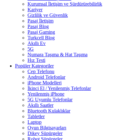
Kurumsal İletişim ve Sürdürürebilirlik
Kariyer
Gizlilik ve Güvenlik
Pasaj İletişim
Pasaj Blog
Pasaj Gaming
Turkcell Blog
Akıllı Ev
5G
Numara Taşıma & Hat Taşıma
Hız Testi
Popüler Kategoriler
Cep Telefonu
Android Telefonlar
iPhone Modelleri
İkinci El / Yenilenmiş Telefonlar
Yenilenmiş iPhone
5G Uyumlu Telefonlar
Akıllı Saatler
Bluetooth Kulaklıklar
Tabletler
Laptop
Oyun Bilgisayarları
Dikey Süpürgeler
Robot Süpürgeler