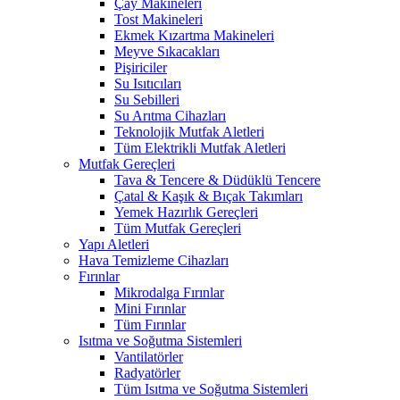
Çay Makineleri
Tost Makineleri
Ekmek Kızartma Makineleri
Meyve Sıkacakları
Pişiriciler
Su Isıtıcıları
Su Sebilleri
Su Arıtma Cihazları
Teknolojik Mutfak Aletleri
Tüm Elektrikli Mutfak Aletleri
Mutfak Gereçleri
Tava & Tencere & Düdüklü Tencere
Çatal & Kaşık & Bıçak Takımları
Yemek Hazırlık Gereçleri
Tüm Mutfak Gereçleri
Yapı Aletleri
Hava Temizleme Cihazları
Fırınlar
Mikrodalga Fırınlar
Mini Fırınlar
Tüm Fırınlar
Isıtma ve Soğutma Sistemleri
Vantilatörler
Radyatörler
Tüm Isıtma ve Soğutma Sistemleri