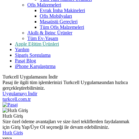
Ofis Malzemeleri
Evrak İmha Makineleri
Ofis Mobilyaları
Masaüstü Gereçleri
Tüm Ofis Malzemeleri
Akıllı & İlginç Ürünler
Tüm Ev-Yaşam
Apple Eğitim Ürünleri
Yardım
Sipariş Sorgulama
Pasaj Blog
iPhone Karşılaştırma
Turkcell Uygulamasını İndir
Pasaj ile ilgili tüm işlemlerinizi Turkcell Uygulamasından hızlıca
gerçekleştirebilirsiniz.
Uygulamayı İndir
turkcell.com.tr
Hızlı Giriş
Size özel ödeme avantajları ve size özel tekliflerden faydalanmak
için Giriş Yap/Üye Ol seçeneği ile devam edebilirsiniz.
Hızlı Giriş
veya