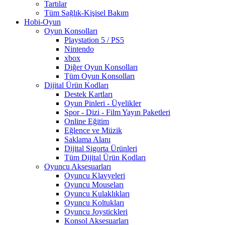
Tartılar
Tüm Sağlık-Kişisel Bakım
Hobi-Oyun
Oyun Konsolları
Playstation 5 / PS5
Nintendo
xbox
Diğer Oyun Konsolları
Tüm Oyun Konsolları
Dijital Ürün Kodları
Destek Kartları
Oyun Pinleri - Üyelikler
Spor - Dizi - Film Yayın Paketleri
Online Eğitim
Eğlence ve Müzik
Saklama Alanı
Dijital Sigorta Ürünleri
Tüm Dijital Ürün Kodları
Oyuncu Aksesuarları
Oyuncu Klavyeleri
Oyuncu Mouseları
Oyuncu Kulaklıkları
Oyuncu Koltukları
Oyuncu Joystickleri
Konsol Aksesuarları