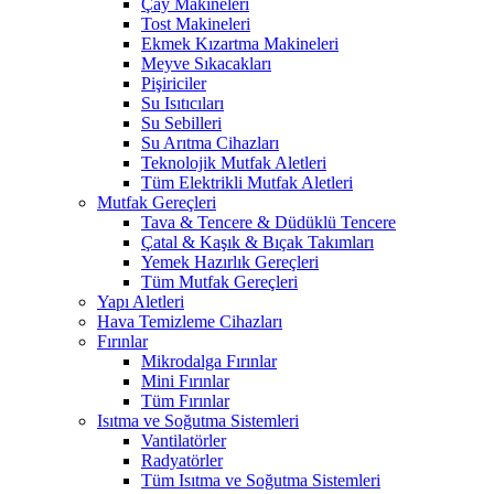
Çay Makineleri
Tost Makineleri
Ekmek Kızartma Makineleri
Meyve Sıkacakları
Pişiriciler
Su Isıtıcıları
Su Sebilleri
Su Arıtma Cihazları
Teknolojik Mutfak Aletleri
Tüm Elektrikli Mutfak Aletleri
Mutfak Gereçleri
Tava & Tencere & Düdüklü Tencere
Çatal & Kaşık & Bıçak Takımları
Yemek Hazırlık Gereçleri
Tüm Mutfak Gereçleri
Yapı Aletleri
Hava Temizleme Cihazları
Fırınlar
Mikrodalga Fırınlar
Mini Fırınlar
Tüm Fırınlar
Isıtma ve Soğutma Sistemleri
Vantilatörler
Radyatörler
Tüm Isıtma ve Soğutma Sistemleri