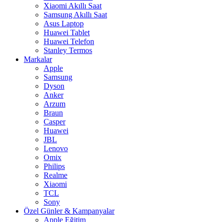
Xiaomi Akıllı Saat
Samsung Akıllı Saat
Asus Laptop
Huawei Tablet
Huawei Telefon
Stanley Termos
Markalar
Apple
Samsung
Dyson
Anker
Arzum
Braun
Casper
Huawei
JBL
Lenovo
Omix
Philips
Realme
Xiaomi
TCL
Sony
Özel Günler & Kampanyalar
Apple Eğitim