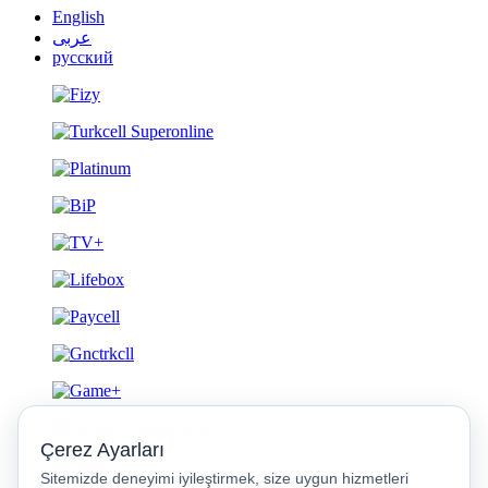
English
عربى
русский