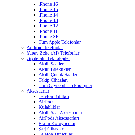
iPhone 16
iPhone 15
iPhone 14
iPhone 13
iPhone 12
iPhone 11
iPhone SE
Tüm Apple Telefonlar
Android Telefonlar
Yapay Zeka (AI) Telefonlar
Giyilebilir Teknolojiler
Akıllı Saatler
Akıllı Bileklikler
Akıllı Çocuk Saatleri
Takip Cihazları
Tüm Giyilebilir Teknolojiler
Aksesuarlar
Telefon Kılıfları
AirPods
Kulaklıklar
Akıllı Saat Aksesuarları
AirPods Aksesuarları
Ekran Koruyucular
Şarj Cihazları
Telefon Tutucular