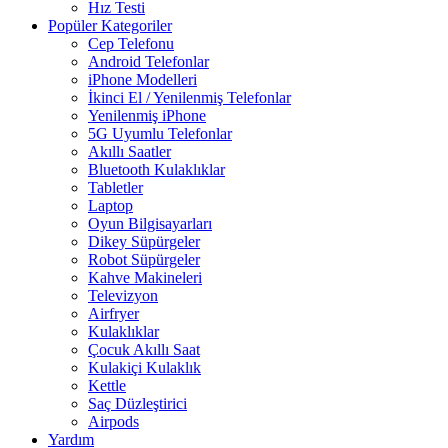
Hız Testi
Popüler Kategoriler
Cep Telefonu
Android Telefonlar
iPhone Modelleri
İkinci El / Yenilenmiş Telefonlar
Yenilenmiş iPhone
5G Uyumlu Telefonlar
Akıllı Saatler
Bluetooth Kulaklıklar
Tabletler
Laptop
Oyun Bilgisayarları
Dikey Süpürgeler
Robot Süpürgeler
Kahve Makineleri
Televizyon
Airfryer
Kulaklıklar
Çocuk Akıllı Saat
Kulakiçi Kulaklık
Kettle
Saç Düzleştirici
Airpods
Yardım