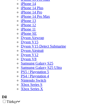
iPhone 14
iPhone 14 Plus
iPhone 14 Pro
iPhone 14 Pro Max
iPhone 13
iPhone 12
iPhone 11
iPhone SE
Dyson Airwrap
Dyson V15
Dyson V15 Detect Submarine
Dyson Airstrait
Dyson V12
Dyson V8
Samsung Galaxy S25
Samsung Galaxy S25 Ultra
PS5 / Playstation 5
PS4 / Playstation 4
Nintendo Switch
Xbox Series S
Xbox Series X
Dil
Türkçe