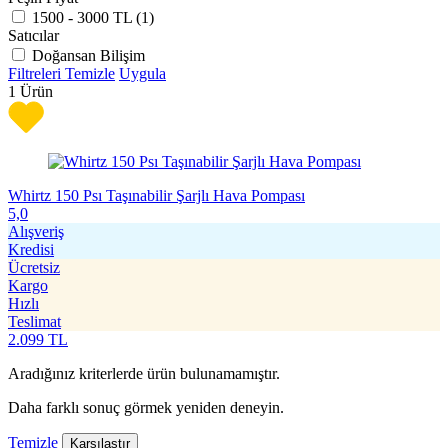
1500 - 3000 TL (
1
)
Satıcılar
Doğansan Bilişim
Filtreleri Temizle
Uygula
1
Ürün
Whirtz 150 Psı Taşınabilir Şarjlı Hava Pompası
5,0
Alışveriş
Kredisi
Ücretsiz
Kargo
Hızlı
Teslimat
2.099
TL
Aradığınız kriterlerde ürün bulunamamıştır.
Daha farklı sonuç görmek yeniden deneyin.
Temizle
Karşılaştır