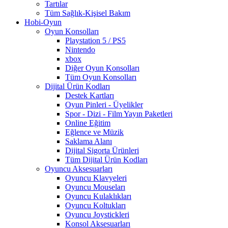
Tartılar
Tüm Sağlık-Kişisel Bakım
Hobi-Oyun
Oyun Konsolları
Playstation 5 / PS5
Nintendo
xbox
Diğer Oyun Konsolları
Tüm Oyun Konsolları
Dijital Ürün Kodları
Destek Kartları
Oyun Pinleri - Üyelikler
Spor - Dizi - Film Yayın Paketleri
Online Eğitim
Eğlence ve Müzik
Saklama Alanı
Dijital Sigorta Ürünleri
Tüm Dijital Ürün Kodları
Oyuncu Aksesuarları
Oyuncu Klavyeleri
Oyuncu Mouseları
Oyuncu Kulaklıkları
Oyuncu Koltukları
Oyuncu Joystickleri
Konsol Aksesuarları