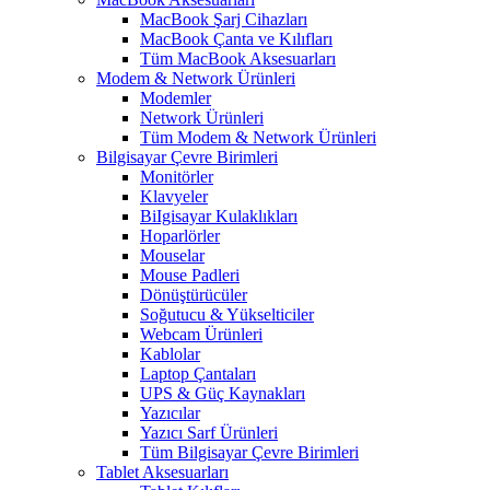
MacBook Şarj Cihazları
MacBook Çanta ve Kılıfları
Tüm MacBook Aksesuarları
Modem & Network Ürünleri
Modemler
Network Ürünleri
Tüm Modem & Network Ürünleri
Bilgisayar Çevre Birimleri
Monitörler
Klavyeler
BiIgisayar Kulaklıkları
Hoparlörler
Mouselar
Mouse Padleri
Dönüştürücüler
Soğutucu & Yükselticiler
Webcam Ürünleri
Kablolar
Laptop Çantaları
UPS & Güç Kaynakları
Yazıcılar
Yazıcı Sarf Ürünleri
Tüm Bilgisayar Çevre Birimleri
Tablet Aksesuarları