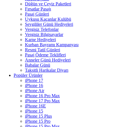
Düğün ve Çeyiz Paketleri
Fırsatlar Pasajı
Pasaj Günleri
Uykusu Kaçanlar Kulübü
Sevgililer Günü Hediyeleri
Vergisiz Telefonlar
Vergisiz Bilgisayarlar
Karne Hediyeleri
Kurban Bayramı Kampanyası
Resmi Tatil Günleri
Pasaj Ödeme Teklifleri
Anneler Günü Hediyeleri
Babalar Günü
Taksitli Harikalar Diyarı
Popüler Ürünler
iPhone 17
iPhone 16
iPhone Air
iPhone 16 Pro Max
iPhone 17 Pro Max
iPhone 16E
iPhone 15
iPhone 15 Plus
iPhone 15 Pro
iPhone 15 Pro Max