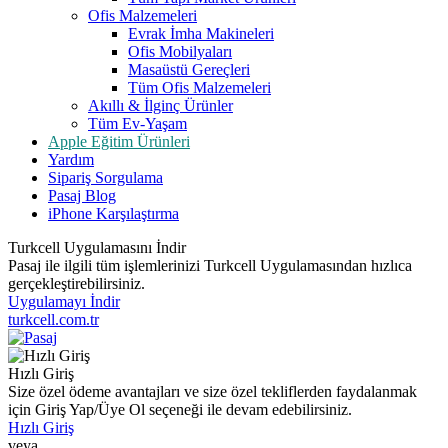
Ofis Malzemeleri
Evrak İmha Makineleri
Ofis Mobilyaları
Masaüstü Gereçleri
Tüm Ofis Malzemeleri
Akıllı & İlginç Ürünler
Tüm Ev-Yaşam
Apple Eğitim Ürünleri
Yardım
Sipariş Sorgulama
Pasaj Blog
iPhone Karşılaştırma
Turkcell Uygulamasını İndir
Pasaj ile ilgili tüm işlemlerinizi Turkcell Uygulamasından hızlıca
gerçekleştirebilirsiniz.
Uygulamayı İndir
turkcell.com.tr
Hızlı Giriş
Size özel ödeme avantajları ve size özel tekliflerden faydalanmak
için Giriş Yap/Üye Ol seçeneği ile devam edebilirsiniz.
Hızlı Giriş
veya