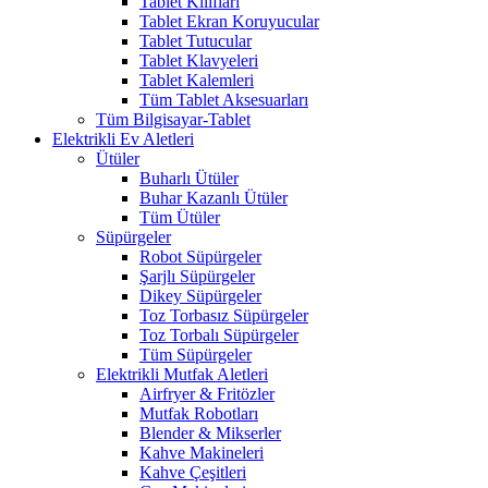
Tablet Kılıfları
Tablet Ekran Koruyucular
Tablet Tutucular
Tablet Klavyeleri
Tablet Kalemleri
Tüm Tablet Aksesuarları
Tüm Bilgisayar-Tablet
Elektrikli Ev Aletleri
Ütüler
Buharlı Ütüler
Buhar Kazanlı Ütüler
Tüm Ütüler
Süpürgeler
Robot Süpürgeler
Şarjlı Süpürgeler
Dikey Süpürgeler
Toz Torbasız Süpürgeler
Toz Torbalı Süpürgeler
Tüm Süpürgeler
Elektrikli Mutfak Aletleri
Airfryer & Fritözler
Mutfak Robotları
Blender & Mikserler
Kahve Makineleri
Kahve Çeşitleri