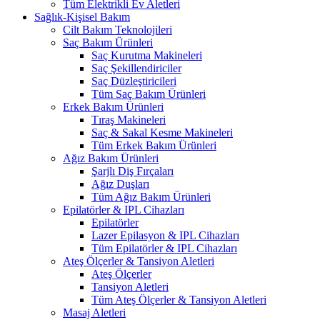
Tüm Elektrikli Ev Aletleri
Sağlık-Kişisel Bakım
Cilt Bakım Teknolojileri
Saç Bakım Ürünleri
Saç Kurutma Makineleri
Saç Şekillendiriciler
Saç Düzleştiricileri
Tüm Saç Bakım Ürünleri
Erkek Bakım Ürünleri
Tıraş Makineleri
Saç & Sakal Kesme Makineleri
Tüm Erkek Bakım Ürünleri
Ağız Bakım Ürünleri
Şarjlı Diş Fırçaları
Ağız Duşları
Tüm Ağız Bakım Ürünleri
Epilatörler & IPL Cihazları
Epilatörler
Lazer Epilasyon & IPL Cihazları
Tüm Epilatörler & IPL Cihazları
Ateş Ölçerler & Tansiyon Aletleri
Ateş Ölçerler
Tansiyon Aletleri
Tüm Ateş Ölçerler & Tansiyon Aletleri
Masaj Aletleri