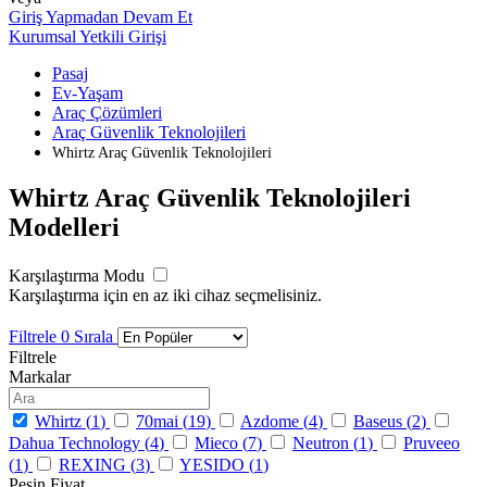
Giriş Yapmadan Devam Et
Kurumsal Yetkili Girişi
Pasaj
Ev-Yaşam
Araç Çözümleri
Araç Güvenlik Teknolojileri
Whirtz Araç Güvenlik Teknolojileri
Whirtz Araç Güvenlik Teknolojileri
Modelleri
Karşılaştırma Modu
Karşılaştırma için en az iki cihaz seçmelisiniz.
Filtrele
0
Sırala
Filtrele
Markalar
Whirtz (
1
)
70mai (
19
)
Azdome (
4
)
Baseus (
2
)
Dahua Technology (
4
)
Mieco (
7
)
Neutron (
1
)
Pruveeo
(
1
)
REXING (
3
)
YESIDO (
1
)
Peşin Fiyat