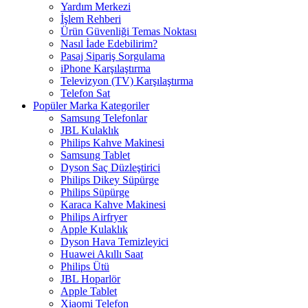
Yardım Merkezi
İşlem Rehberi
Ürün Güvenliği Temas Noktası
Nasıl İade Edebilirim?
Pasaj Sipariş Sorgulama
iPhone Karşılaştırma
Televizyon (TV) Karşılaştırma
Telefon Sat
Popüler Marka Kategoriler
Samsung Telefonlar
JBL Kulaklık
Philips Kahve Makinesi
Samsung Tablet
Dyson Saç Düzleştirici
Philips Dikey Süpürge
Philips Süpürge
Karaca Kahve Makinesi
Philips Airfryer
Apple Kulaklık
Dyson Hava Temizleyici
Huawei Akıllı Saat
Philips Ütü
JBL Hoparlör
Apple Tablet
Xiaomi Telefon