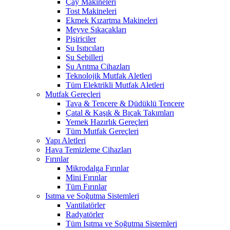
Çay Makineleri
Tost Makineleri
Ekmek Kızartma Makineleri
Meyve Sıkacakları
Pişiriciler
Su Isıtıcıları
Su Sebilleri
Su Arıtma Cihazları
Teknolojik Mutfak Aletleri
Tüm Elektrikli Mutfak Aletleri
Mutfak Gereçleri
Tava & Tencere & Düdüklü Tencere
Çatal & Kaşık & Bıçak Takımları
Yemek Hazırlık Gereçleri
Tüm Mutfak Gereçleri
Yapı Aletleri
Hava Temizleme Cihazları
Fırınlar
Mikrodalga Fırınlar
Mini Fırınlar
Tüm Fırınlar
Isıtma ve Soğutma Sistemleri
Vantilatörler
Radyatörler
Tüm Isıtma ve Soğutma Sistemleri