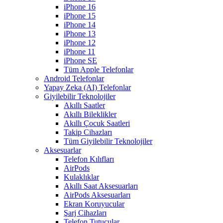
iPhone 16
iPhone 15
iPhone 14
iPhone 13
iPhone 12
iPhone 11
iPhone SE
Tüm Apple Telefonlar
Android Telefonlar
Yapay Zeka (AI) Telefonlar
Giyilebilir Teknolojiler
Akıllı Saatler
Akıllı Bileklikler
Akıllı Çocuk Saatleri
Takip Cihazları
Tüm Giyilebilir Teknolojiler
Aksesuarlar
Telefon Kılıfları
AirPods
Kulaklıklar
Akıllı Saat Aksesuarları
AirPods Aksesuarları
Ekran Koruyucular
Şarj Cihazları
Telefon Tutucular