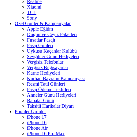
Realme
Xiaomi
TCL
Sony
Özel Günler & Kampanyalar
Apple Eğitim
Düğün ve Çeyiz Paketleri
Fırsatlar Pasajı
Pasaj Günleri
Uykusu Kaçanlar Kulübü
Sevgililer Günü Hediyeleri
Vergisiz Telefonlar
Vergisiz Bilgisayarlar
Karne Hediyeleri
Kurban Bayramı Kampanyası
Resmi Tatil Günleri
Pasaj Ödeme Teklifleri
Anneler Günü Hediyeleri
Babalar Günü
Taksitli Harikalar Diyarı
Popüler Ürünler
iPhone 17
iPhone 16
iPhone Air
iPhone 16 Pro Max