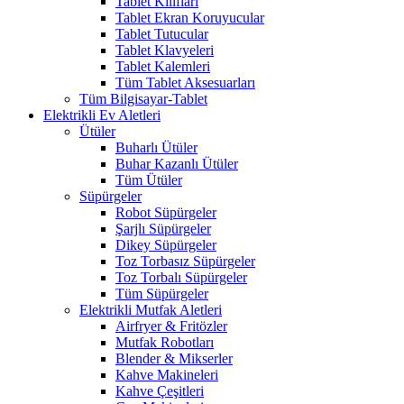
Tablet Kılıfları
Tablet Ekran Koruyucular
Tablet Tutucular
Tablet Klavyeleri
Tablet Kalemleri
Tüm Tablet Aksesuarları
Tüm Bilgisayar-Tablet
Elektrikli Ev Aletleri
Ütüler
Buharlı Ütüler
Buhar Kazanlı Ütüler
Tüm Ütüler
Süpürgeler
Robot Süpürgeler
Şarjlı Süpürgeler
Dikey Süpürgeler
Toz Torbasız Süpürgeler
Toz Torbalı Süpürgeler
Tüm Süpürgeler
Elektrikli Mutfak Aletleri
Airfryer & Fritözler
Mutfak Robotları
Blender & Mikserler
Kahve Makineleri
Kahve Çeşitleri