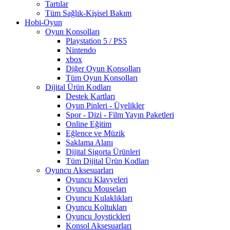
Tartılar
Tüm Sağlık-Kişisel Bakım
Hobi-Oyun
Oyun Konsolları
Playstation 5 / PS5
Nintendo
xbox
Diğer Oyun Konsolları
Tüm Oyun Konsolları
Dijital Ürün Kodları
Destek Kartları
Oyun Pinleri - Üyelikler
Spor - Dizi - Film Yayın Paketleri
Online Eğitim
Eğlence ve Müzik
Saklama Alanı
Dijital Sigorta Ürünleri
Tüm Dijital Ürün Kodları
Oyuncu Aksesuarları
Oyuncu Klavyeleri
Oyuncu Mouseları
Oyuncu Kulaklıkları
Oyuncu Koltukları
Oyuncu Joystickleri
Konsol Aksesuarları