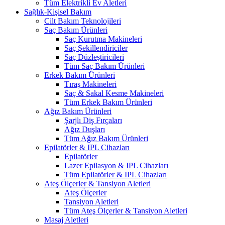
Tüm Elektrikli Ev Aletleri
Sağlık-Kişisel Bakım
Cilt Bakım Teknolojileri
Saç Bakım Ürünleri
Saç Kurutma Makineleri
Saç Şekillendiriciler
Saç Düzleştiricileri
Tüm Saç Bakım Ürünleri
Erkek Bakım Ürünleri
Tıraş Makineleri
Saç & Sakal Kesme Makineleri
Tüm Erkek Bakım Ürünleri
Ağız Bakım Ürünleri
Şarjlı Diş Fırçaları
Ağız Duşları
Tüm Ağız Bakım Ürünleri
Epilatörler & IPL Cihazları
Epilatörler
Lazer Epilasyon & IPL Cihazları
Tüm Epilatörler & IPL Cihazları
Ateş Ölçerler & Tansiyon Aletleri
Ateş Ölçerler
Tansiyon Aletleri
Tüm Ateş Ölçerler & Tansiyon Aletleri
Masaj Aletleri