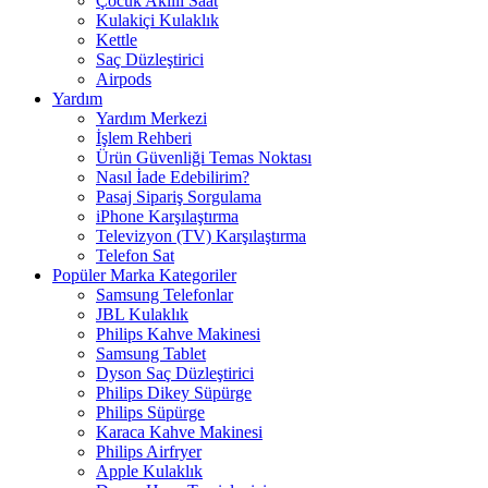
Çocuk Akıllı Saat
Kulakiçi Kulaklık
Kettle
Saç Düzleştirici
Airpods
Yardım
Yardım Merkezi
İşlem Rehberi
Ürün Güvenliği Temas Noktası
Nasıl İade Edebilirim?
Pasaj Sipariş Sorgulama
iPhone Karşılaştırma
Televizyon (TV) Karşılaştırma
Telefon Sat
Popüler Marka Kategoriler
Samsung Telefonlar
JBL Kulaklık
Philips Kahve Makinesi
Samsung Tablet
Dyson Saç Düzleştirici
Philips Dikey Süpürge
Philips Süpürge
Karaca Kahve Makinesi
Philips Airfryer
Apple Kulaklık