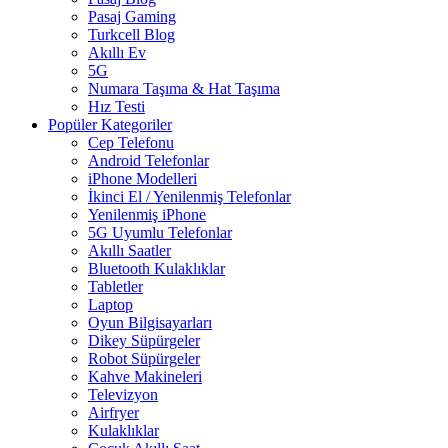
Pasaj Gaming
Turkcell Blog
Akıllı Ev
5G
Numara Taşıma & Hat Taşıma
Hız Testi
Popüler Kategoriler
Cep Telefonu
Android Telefonlar
iPhone Modelleri
İkinci El / Yenilenmiş Telefonlar
Yenilenmiş iPhone
5G Uyumlu Telefonlar
Akıllı Saatler
Bluetooth Kulaklıklar
Tabletler
Laptop
Oyun Bilgisayarları
Dikey Süpürgeler
Robot Süpürgeler
Kahve Makineleri
Televizyon
Airfryer
Kulaklıklar