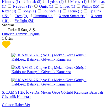
Himarry (
1
)
Imilab (
5
)
Lydsto (
2
)
Meross (
1
)
Momax
(
1
)
Neutron (
19
)
Omix (
1
)
Onvec (
1
)
Philips (
55
)
Razer (
4
)
Sony (
1
)
Soultech (
1
)
Tecno (
1
)
Tp Link
(
15
)
Ttec (
9
)
Uranium (
1
)
Xenon Smart (
9
)
Xiaomi
(
10
)
Yeelight (
24
)
Satıcılar
Turkcell Satış A.Ş.
Filtreleri Temizle
Uygula
1
Ürün
SJCAM S1 2K İç ve Dış Mekan Gece Görüşlü Kablosuz Bataryalı
Güvenlik Kamerası
Gelince Haber Ver