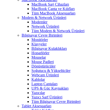
MacBook Şarj Cihazları
MacBook Çanta ve Kılıfları
Tüm MacBook Aksesuarları
Modem & Network Ürünleri
Modemler
Network Ürünleri
Tüm Modem & Network Ürünleri
Bilgisayar Çevre Birimleri
Monitörler
Klavyeler
BiIgisayar Kulaklıkları
Hoparlörler
Mouselar
Mouse Padleri
Dönüştürücüler
Soğutucu & Yükselticiler
Webcam Ürünleri
Kablolar
Laptop Çantaları
UPS & Güç Kaynakları
Yazıcılar
Yazıcı Sarf Ürünleri
Tüm Bilgisayar Çevre Birimleri
Tablet Aksesuarları