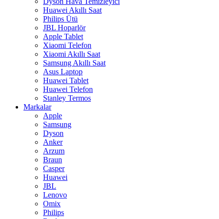
Dyson Hava Temizleyici
Huawei Akıllı Saat
Philips Ütü
JBL Hoparlör
Apple Tablet
Xiaomi Telefon
Xiaomi Akıllı Saat
Samsung Akıllı Saat
Asus Laptop
Huawei Tablet
Huawei Telefon
Stanley Termos
Markalar
Apple
Samsung
Dyson
Anker
Arzum
Braun
Casper
Huawei
JBL
Lenovo
Omix
Philips