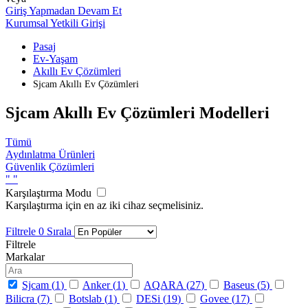
Giriş Yapmadan Devam Et
Kurumsal Yetkili Girişi
Pasaj
Ev-Yaşam
Akıllı Ev Çözümleri
Sjcam Akıllı Ev Çözümleri
Sjcam Akıllı Ev Çözümleri Modelleri
Tümü
Aydınlatma Ürünleri
Güvenlik Çözümleri
"
"
Karşılaştırma Modu
Karşılaştırma için en az iki cihaz seçmelisiniz.
Filtrele
0
Sırala
Filtrele
Markalar
Sjcam (
1
)
Anker (
1
)
AQARA (
27
)
Baseus (
5
)
Bilicra (
7
)
Botslab (
1
)
DESi (
19
)
Govee (
17
)