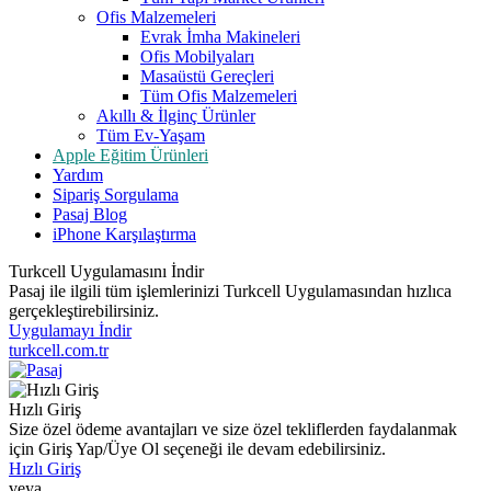
Ofis Malzemeleri
Evrak İmha Makineleri
Ofis Mobilyaları
Masaüstü Gereçleri
Tüm Ofis Malzemeleri
Akıllı & İlginç Ürünler
Tüm Ev-Yaşam
Apple Eğitim Ürünleri
Yardım
Sipariş Sorgulama
Pasaj Blog
iPhone Karşılaştırma
Turkcell Uygulamasını İndir
Pasaj ile ilgili tüm işlemlerinizi Turkcell Uygulamasından hızlıca
gerçekleştirebilirsiniz.
Uygulamayı İndir
turkcell.com.tr
Hızlı Giriş
Size özel ödeme avantajları ve size özel tekliflerden faydalanmak
için Giriş Yap/Üye Ol seçeneği ile devam edebilirsiniz.
Hızlı Giriş
veya