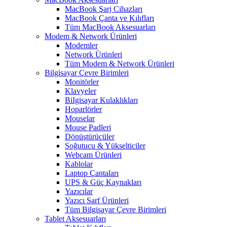
MacBook Şarj Cihazları
MacBook Çanta ve Kılıfları
Tüm MacBook Aksesuarları
Modem & Network Ürünleri
Modemler
Network Ürünleri
Tüm Modem & Network Ürünleri
Bilgisayar Çevre Birimleri
Monitörler
Klavyeler
BiIgisayar Kulaklıkları
Hoparlörler
Mouselar
Mouse Padleri
Dönüştürücüler
Soğutucu & Yükselticiler
Webcam Ürünleri
Kablolar
Laptop Çantaları
UPS & Güç Kaynakları
Yazıcılar
Yazıcı Sarf Ürünleri
Tüm Bilgisayar Çevre Birimleri
Tablet Aksesuarları