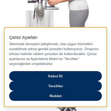
Kire dokunmadan hazne boşaltma
Boşaltma mekanizması tek bir hareketle tozu ve kiri
boşaltır. Böylece hazneye dokunmanıza gerek kalmaz.
Kutu içeriği