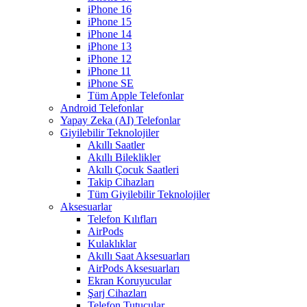
iPhone 16
iPhone 15
iPhone 14
iPhone 13
iPhone 12
iPhone 11
iPhone SE
Tüm Apple Telefonlar
Android Telefonlar
Yapay Zeka (AI) Telefonlar
Giyilebilir Teknolojiler
Akıllı Saatler
Akıllı Bileklikler
Akıllı Çocuk Saatleri
Takip Cihazları
Tüm Giyilebilir Teknolojiler
Aksesuarlar
Telefon Kılıfları
AirPods
Kulaklıklar
Akıllı Saat Aksesuarları
AirPods Aksesuarları
Ekran Koruyucular
Şarj Cihazları
Telefon Tutucular