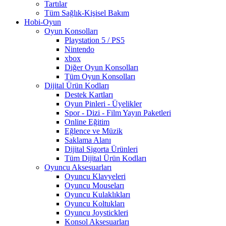
Tartılar
Tüm Sağlık-Kişisel Bakım
Hobi-Oyun
Oyun Konsolları
Playstation 5 / PS5
Nintendo
xbox
Diğer Oyun Konsolları
Tüm Oyun Konsolları
Dijital Ürün Kodları
Destek Kartları
Oyun Pinleri - Üyelikler
Spor - Dizi - Film Yayın Paketleri
Online Eğitim
Eğlence ve Müzik
Saklama Alanı
Dijital Sigorta Ürünleri
Tüm Dijital Ürün Kodları
Oyuncu Aksesuarları
Oyuncu Klavyeleri
Oyuncu Mouseları
Oyuncu Kulaklıkları
Oyuncu Koltukları
Oyuncu Joystickleri
Konsol Aksesuarları