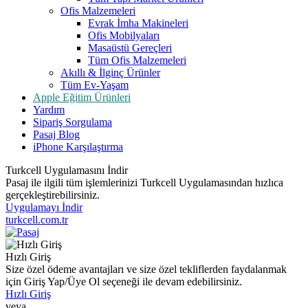
Ofis Malzemeleri
Evrak İmha Makineleri
Ofis Mobilyaları
Masaüstü Gereçleri
Tüm Ofis Malzemeleri
Akıllı & İlginç Ürünler
Tüm Ev-Yaşam
Apple Eğitim Ürünleri
Yardım
Sipariş Sorgulama
Pasaj Blog
iPhone Karşılaştırma
Turkcell Uygulamasını İndir
Pasaj ile ilgili tüm işlemlerinizi Turkcell Uygulamasından hızlıca
gerçekleştirebilirsiniz.
Uygulamayı İndir
turkcell.com.tr
Hızlı Giriş
Size özel ödeme avantajları ve size özel tekliflerden faydalanmak
için Giriş Yap/Üye Ol seçeneği ile devam edebilirsiniz.
Hızlı Giriş
veya