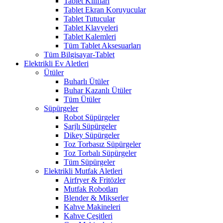
Tablet Kılıfları
Tablet Ekran Koruyucular
Tablet Tutucular
Tablet Klavyeleri
Tablet Kalemleri
Tüm Tablet Aksesuarları
Tüm Bilgisayar-Tablet
Elektrikli Ev Aletleri
Ütüler
Buharlı Ütüler
Buhar Kazanlı Ütüler
Tüm Ütüler
Süpürgeler
Robot Süpürgeler
Şarjlı Süpürgeler
Dikey Süpürgeler
Toz Torbasız Süpürgeler
Toz Torbalı Süpürgeler
Tüm Süpürgeler
Elektrikli Mutfak Aletleri
Airfryer & Fritözler
Mutfak Robotları
Blender & Mikserler
Kahve Makineleri
Kahve Çeşitleri