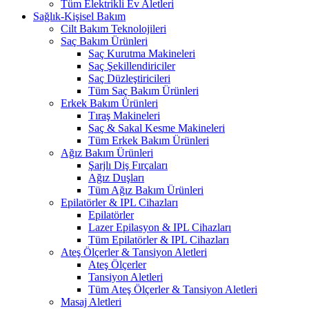
Tüm Elektrikli Ev Aletleri
Sağlık-Kişisel Bakım
Cilt Bakım Teknolojileri
Saç Bakım Ürünleri
Saç Kurutma Makineleri
Saç Şekillendiriciler
Saç Düzleştiricileri
Tüm Saç Bakım Ürünleri
Erkek Bakım Ürünleri
Tıraş Makineleri
Saç & Sakal Kesme Makineleri
Tüm Erkek Bakım Ürünleri
Ağız Bakım Ürünleri
Şarjlı Diş Fırçaları
Ağız Duşları
Tüm Ağız Bakım Ürünleri
Epilatörler & IPL Cihazları
Epilatörler
Lazer Epilasyon & IPL Cihazları
Tüm Epilatörler & IPL Cihazları
Ateş Ölçerler & Tansiyon Aletleri
Ateş Ölçerler
Tansiyon Aletleri
Tüm Ateş Ölçerler & Tansiyon Aletleri
Masaj Aletleri