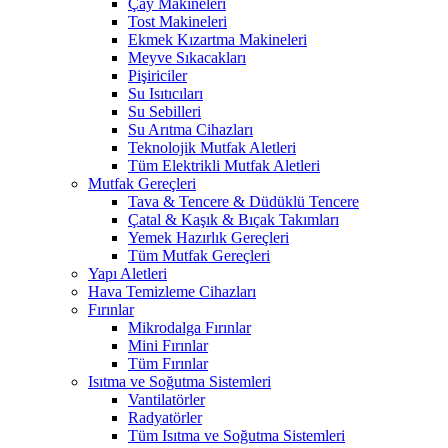
Çay Makineleri
Tost Makineleri
Ekmek Kızartma Makineleri
Meyve Sıkacakları
Pişiriciler
Su Isıtıcıları
Su Sebilleri
Su Arıtma Cihazları
Teknolojik Mutfak Aletleri
Tüm Elektrikli Mutfak Aletleri
Mutfak Gereçleri
Tava & Tencere & Düdüklü Tencere
Çatal & Kaşık & Bıçak Takımları
Yemek Hazırlık Gereçleri
Tüm Mutfak Gereçleri
Yapı Aletleri
Hava Temizleme Cihazları
Fırınlar
Mikrodalga Fırınlar
Mini Fırınlar
Tüm Fırınlar
Isıtma ve Soğutma Sistemleri
Vantilatörler
Radyatörler
Tüm Isıtma ve Soğutma Sistemleri