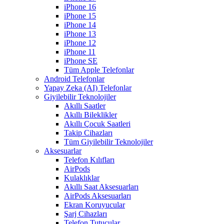
iPhone 16
iPhone 15
iPhone 14
iPhone 13
iPhone 12
iPhone 11
iPhone SE
Tüm Apple Telefonlar
Android Telefonlar
Yapay Zeka (AI) Telefonlar
Giyilebilir Teknolojiler
Akıllı Saatler
Akıllı Bileklikler
Akıllı Çocuk Saatleri
Takip Cihazları
Tüm Giyilebilir Teknolojiler
Aksesuarlar
Telefon Kılıfları
AirPods
Kulaklıklar
Akıllı Saat Aksesuarları
AirPods Aksesuarları
Ekran Koruyucular
Şarj Cihazları
Telefon Tutucular