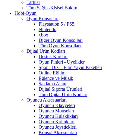
Tartılar
Tüm Sağlık-Kişisel Bakım
Hobi-Oyun
Oyun Konsolları
Playstation 5 / PS5
Nintendo
xbox
Diğer Oyun Konsolları
Tüm Oyun Konsolları
Dijital Ürün Kodları
Destek Kartları
Oyun Pinleri - Üyelikler
Spor - Dizi - Film Yayın Paketleri
Online Eğitim
Eğlence ve Müzik
Saklama Alanı
Dijital Sigorta Ürünleri
Tüm Dijital Ürün Kodları
Oyuncu Aksesuarları
Oyuncu Klavyeleri
Oyuncu Mouseları
Oyuncu Kulaklıkları
Oyuncu Koltukları
Oyuncu Joystickleri
Konsol Aksesuarları