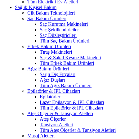
Tüm Elektrikli Ev Aletleri
Sağlık-Kişisel Bakım
Cilt Bakım Teknolojileri
Saç Bakım Ürünleri
Saç Kurutma Makineleri
Saç Şekillendiriciler
Saç Düzleştiricileri
Tüm Saç Bakım Ürünleri
Erkek Bakım Ürünleri
Tıraş Makineleri
Saç & Sakal Kesme Makineleri
Tüm Erkek Bakım Ürünleri
Ağız Bakım Ürünleri
Şarjlı Diş Fırçaları
Ağız Duşları
Tüm Ağız Bakım Ürünleri
Epilatörler & IPL Cihazları
Epilatörler
Lazer Epilasyon & IPL Cihazları
Tüm Epilatörler & IPL Cihazları
Ateş Ölçerler & Tansiyon Aletleri
Ateş Ölçerler
Tansiyon Aletleri
Tüm Ateş Ölçerler & Tansiyon Aletleri
Masaj Aletleri