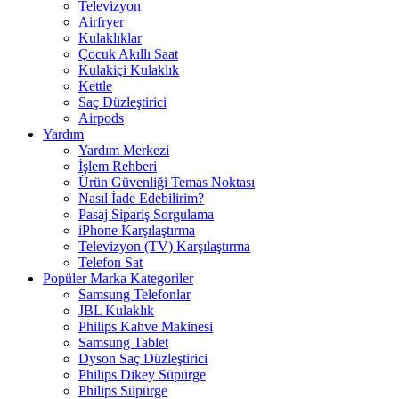
Televizyon
Airfryer
Kulaklıklar
Çocuk Akıllı Saat
Kulakiçi Kulaklık
Kettle
Saç Düzleştirici
Airpods
Yardım
Yardım Merkezi
İşlem Rehberi
Ürün Güvenliği Temas Noktası
Nasıl İade Edebilirim?
Pasaj Sipariş Sorgulama
iPhone Karşılaştırma
Televizyon (TV) Karşılaştırma
Telefon Sat
Popüler Marka Kategoriler
Samsung Telefonlar
JBL Kulaklık
Philips Kahve Makinesi
Samsung Tablet
Dyson Saç Düzleştirici
Philips Dikey Süpürge
Philips Süpürge