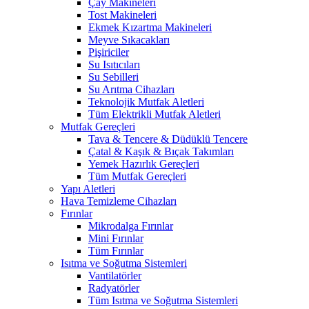
Çay Makineleri
Tost Makineleri
Ekmek Kızartma Makineleri
Meyve Sıkacakları
Pişiriciler
Su Isıtıcıları
Su Sebilleri
Su Arıtma Cihazları
Teknolojik Mutfak Aletleri
Tüm Elektrikli Mutfak Aletleri
Mutfak Gereçleri
Tava & Tencere & Düdüklü Tencere
Çatal & Kaşık & Bıçak Takımları
Yemek Hazırlık Gereçleri
Tüm Mutfak Gereçleri
Yapı Aletleri
Hava Temizleme Cihazları
Fırınlar
Mikrodalga Fırınlar
Mini Fırınlar
Tüm Fırınlar
Isıtma ve Soğutma Sistemleri
Vantilatörler
Radyatörler
Tüm Isıtma ve Soğutma Sistemleri