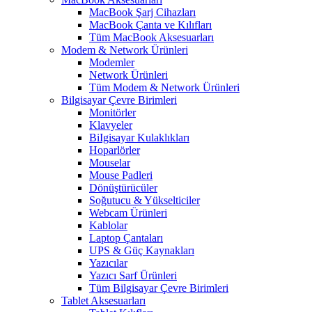
MacBook Şarj Cihazları
MacBook Çanta ve Kılıfları
Tüm MacBook Aksesuarları
Modem & Network Ürünleri
Modemler
Network Ürünleri
Tüm Modem & Network Ürünleri
Bilgisayar Çevre Birimleri
Monitörler
Klavyeler
BiIgisayar Kulaklıkları
Hoparlörler
Mouselar
Mouse Padleri
Dönüştürücüler
Soğutucu & Yükselticiler
Webcam Ürünleri
Kablolar
Laptop Çantaları
UPS & Güç Kaynakları
Yazıcılar
Yazıcı Sarf Ürünleri
Tüm Bilgisayar Çevre Birimleri
Tablet Aksesuarları