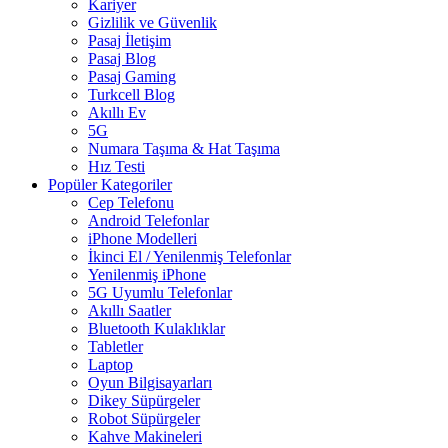
Kariyer
Gizlilik ve Güvenlik
Pasaj İletişim
Pasaj Blog
Pasaj Gaming
Turkcell Blog
Akıllı Ev
5G
Numara Taşıma & Hat Taşıma
Hız Testi
Popüler Kategoriler
Cep Telefonu
Android Telefonlar
iPhone Modelleri
İkinci El / Yenilenmiş Telefonlar
Yenilenmiş iPhone
5G Uyumlu Telefonlar
Akıllı Saatler
Bluetooth Kulaklıklar
Tabletler
Laptop
Oyun Bilgisayarları
Dikey Süpürgeler
Robot Süpürgeler
Kahve Makineleri