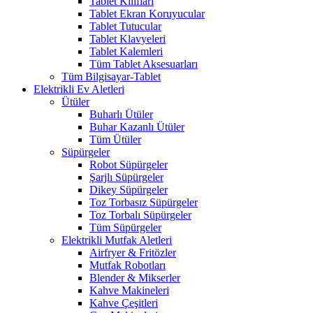
Tablet Kılıfları
Tablet Ekran Koruyucular
Tablet Tutucular
Tablet Klavyeleri
Tablet Kalemleri
Tüm Tablet Aksesuarları
Tüm Bilgisayar-Tablet
Elektrikli Ev Aletleri
Ütüler
Buharlı Ütüler
Buhar Kazanlı Ütüler
Tüm Ütüler
Süpürgeler
Robot Süpürgeler
Şarjlı Süpürgeler
Dikey Süpürgeler
Toz Torbasız Süpürgeler
Toz Torbalı Süpürgeler
Tüm Süpürgeler
Elektrikli Mutfak Aletleri
Airfryer & Fritözler
Mutfak Robotları
Blender & Mikserler
Kahve Makineleri
Kahve Çeşitleri