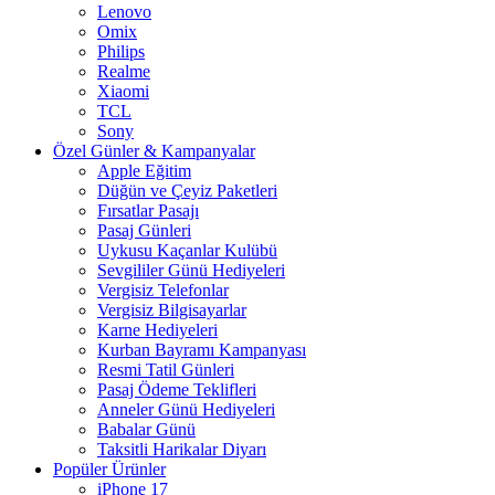
Lenovo
Omix
Philips
Realme
Xiaomi
TCL
Sony
Özel Günler & Kampanyalar
Apple Eğitim
Düğün ve Çeyiz Paketleri
Fırsatlar Pasajı
Pasaj Günleri
Uykusu Kaçanlar Kulübü
Sevgililer Günü Hediyeleri
Vergisiz Telefonlar
Vergisiz Bilgisayarlar
Karne Hediyeleri
Kurban Bayramı Kampanyası
Resmi Tatil Günleri
Pasaj Ödeme Teklifleri
Anneler Günü Hediyeleri
Babalar Günü
Taksitli Harikalar Diyarı
Popüler Ürünler
iPhone 17