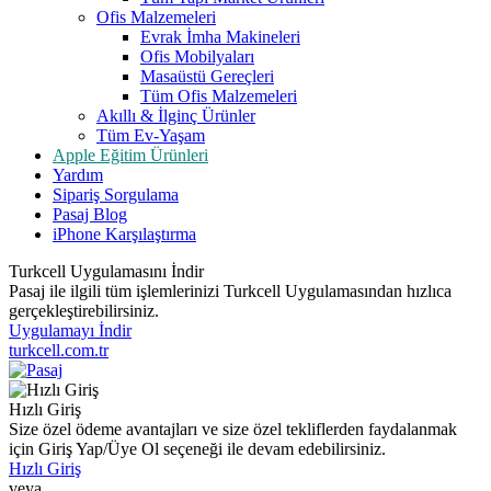
Ofis Malzemeleri
Evrak İmha Makineleri
Ofis Mobilyaları
Masaüstü Gereçleri
Tüm Ofis Malzemeleri
Akıllı & İlginç Ürünler
Tüm Ev-Yaşam
Apple Eğitim Ürünleri
Yardım
Sipariş Sorgulama
Pasaj Blog
iPhone Karşılaştırma
Turkcell Uygulamasını İndir
Pasaj ile ilgili tüm işlemlerinizi Turkcell Uygulamasından hızlıca
gerçekleştirebilirsiniz.
Uygulamayı İndir
turkcell.com.tr
Hızlı Giriş
Size özel ödeme avantajları ve size özel tekliflerden faydalanmak
için Giriş Yap/Üye Ol seçeneği ile devam edebilirsiniz.
Hızlı Giriş
veya