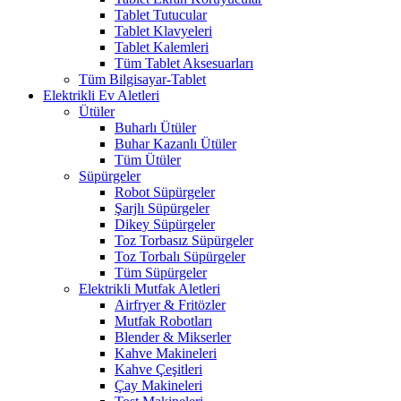
Tablet Tutucular
Tablet Klavyeleri
Tablet Kalemleri
Tüm Tablet Aksesuarları
Tüm Bilgisayar-Tablet
Elektrikli Ev Aletleri
Ütüler
Buharlı Ütüler
Buhar Kazanlı Ütüler
Tüm Ütüler
Süpürgeler
Robot Süpürgeler
Şarjlı Süpürgeler
Dikey Süpürgeler
Toz Torbasız Süpürgeler
Toz Torbalı Süpürgeler
Tüm Süpürgeler
Elektrikli Mutfak Aletleri
Airfryer & Fritözler
Mutfak Robotları
Blender & Mikserler
Kahve Makineleri
Kahve Çeşitleri
Çay Makineleri