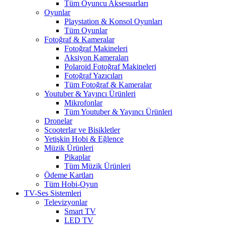
Tüm Oyuncu Aksesuarları
Oyunlar
Playstation & Konsol Oyunları
Tüm Oyunlar
Fotoğraf & Kameralar
Fotoğraf Makineleri
Aksiyon Kameraları
Polaroid Fotoğraf Makineleri
Fotoğraf Yazıcıları
Tüm Fotoğraf & Kameralar
Youtuber & Yayıncı Ürünleri
Mikrofonlar
Tüm Youtuber & Yayıncı Ürünleri
Dronelar
Scooterlar ve Bisikletler
Yetişkin Hobi & Eğlence
Müzik Ürünleri
Pikaplar
Tüm Müzik Ürünleri
Ödeme Kartları
Tüm Hobi-Oyun
TV-Ses Sistemleri
Televizyonlar
Smart TV
LED TV