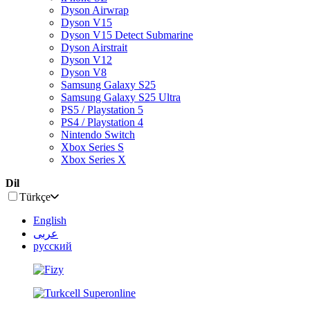
Dyson Airwrap
Dyson V15
Dyson V15 Detect Submarine
Dyson Airstrait
Dyson V12
Dyson V8
Samsung Galaxy S25
Samsung Galaxy S25 Ultra
PS5 / Playstation 5
PS4 / Playstation 4
Nintendo Switch
Xbox Series S
Xbox Series X
Dil
Türkçe
English
عربى
русский