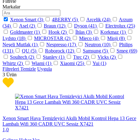
Filtrele
Markalar
Xenon Smart (
3
)
4BERRY (
5
)
Arçelik (
24
)
Arzum
(
34
)
Asel (
2
)
Braun (
12
)
Dyson (
41
)
Electrolux (
25
)
Goldmaster (
1
)
Hook (
2
)
İhlas (
3
)
Korkmaz (
1
)
Lydsto (
18
)
MICROSTAR (
2
)
Mieco (
4
)
Mioji (
8
)
Neşeli Mutfak (
1
)
Nespresso (
17
)
Neutron (
10
)
Philips
(
131
)
QU (
5
)
Roborock (
12
)
Samsung (
5
)
Smeg (
69
)
Soultech (
2
)
Stanley (
1
)
Ttec (
2
)
Vicks (
2
)
Whirtz (
2
)
Wiami (
1
)
Xiaomi (
25
)
Yui (
1
)
Filtreleri Temizle
Uygula
3
Ürün
Xenon Smart Hava Temizleyici Akıllı Mobil Kontrol Hepa 13 Gece
Lambalı Wifi 360 CADR UVC Sessiz X7421
1,0