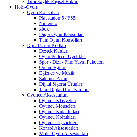
Tüm Sağlık-Kişisel Bakım
Hobi-Oyun
Oyun Konsolları
Playstation 5 / PS5
Nintendo
xbox
Diğer Oyun Konsolları
Tüm Oyun Konsolları
Dijital Ürün Kodları
Destek Kartları
Oyun Pinleri - Üyelikler
Spor - Dizi - Film Yayın Paketleri
Online Eğitim
Eğlence ve Müzik
Saklama Alanı
Dijital Sigorta Ürünleri
Tüm Dijital Ürün Kodları
Oyuncu Aksesuarları
Oyuncu Klavyeleri
Oyuncu Mouseları
Oyuncu Kulaklıkları
Oyuncu Koltukları
Oyuncu Joystickleri
Konsol Aksesuarları
Mobil Oyun Aksesuarları