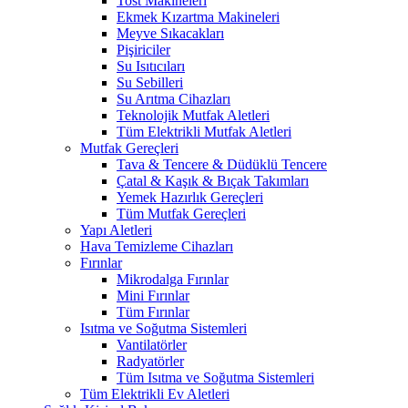
Tost Makineleri
Ekmek Kızartma Makineleri
Meyve Sıkacakları
Pişiriciler
Su Isıtıcıları
Su Sebilleri
Su Arıtma Cihazları
Teknolojik Mutfak Aletleri
Tüm Elektrikli Mutfak Aletleri
Mutfak Gereçleri
Tava & Tencere & Düdüklü Tencere
Çatal & Kaşık & Bıçak Takımları
Yemek Hazırlık Gereçleri
Tüm Mutfak Gereçleri
Yapı Aletleri
Hava Temizleme Cihazları
Fırınlar
Mikrodalga Fırınlar
Mini Fırınlar
Tüm Fırınlar
Isıtma ve Soğutma Sistemleri
Vantilatörler
Radyatörler
Tüm Isıtma ve Soğutma Sistemleri
Tüm Elektrikli Ev Aletleri