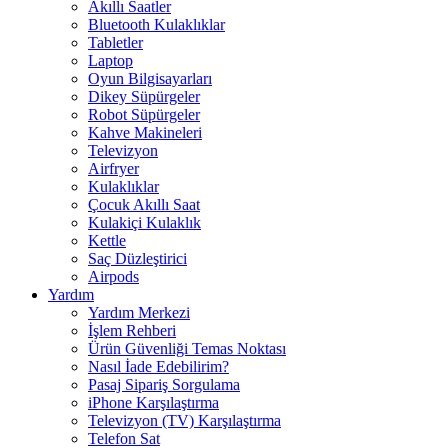
Akıllı Saatler
Bluetooth Kulaklıklar
Tabletler
Laptop
Oyun Bilgisayarları
Dikey Süpürgeler
Robot Süpürgeler
Kahve Makineleri
Televizyon
Airfryer
Kulaklıklar
Çocuk Akıllı Saat
Kulakiçi Kulaklık
Kettle
Saç Düzleştirici
Airpods
Yardım
Yardım Merkezi
İşlem Rehberi
Ürün Güvenliği Temas Noktası
Nasıl İade Edebilirim?
Pasaj Sipariş Sorgulama
iPhone Karşılaştırma
Televizyon (TV) Karşılaştırma
Telefon Sat