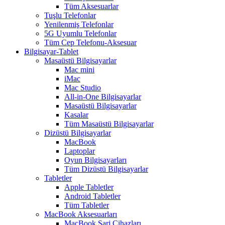
Tüm Aksesuarlar
Tuşlu Telefonlar
Yenilenmiş Telefonlar
5G Uyumlu Telefonlar
Tüm Cep Telefonu-Aksesuar
Bilgisayar-Tablet
Masaüstü Bilgisayarlar
Mac mini
iMac
Mac Studio
All-in-One Bilgisayarlar
Masaüstü Bilgisayarlar
Kasalar
Tüm Masaüstü Bilgisayarlar
Dizüstü Bilgisayarlar
MacBook
Laptoplar
Oyun Bilgisayarları
Tüm Dizüstü Bilgisayarlar
Tabletler
Apple Tabletler
Android Tabletler
Tüm Tabletler
MacBook Aksesuarları
MacBook Şarj Cihazları