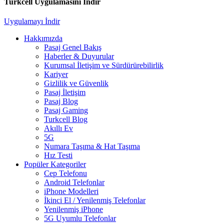
Turkcell Uygulamasını İndir
Uygulamayı İndir
Hakkımızda
Pasaj Genel Bakış
Haberler & Duyurular
Kurumsal İletişim ve Sürdürürebilirlik
Kariyer
Gizlilik ve Güvenlik
Pasaj İletişim
Pasaj Blog
Pasaj Gaming
Turkcell Blog
Akıllı Ev
5G
Numara Taşıma & Hat Taşıma
Hız Testi
Popüler Kategoriler
Cep Telefonu
Android Telefonlar
iPhone Modelleri
İkinci El / Yenilenmiş Telefonlar
Yenilenmiş iPhone
5G Uyumlu Telefonlar