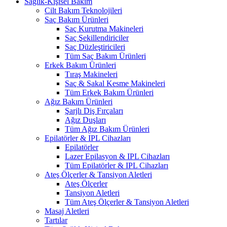
Sağlık-Kişisel Bakım
Cilt Bakım Teknolojileri
Saç Bakım Ürünleri
Saç Kurutma Makineleri
Saç Şekillendiriciler
Saç Düzleştiricileri
Tüm Saç Bakım Ürünleri
Erkek Bakım Ürünleri
Tıraş Makineleri
Saç & Sakal Kesme Makineleri
Tüm Erkek Bakım Ürünleri
Ağız Bakım Ürünleri
Şarjlı Diş Fırçaları
Ağız Duşları
Tüm Ağız Bakım Ürünleri
Epilatörler & IPL Cihazları
Epilatörler
Lazer Epilasyon & IPL Cihazları
Tüm Epilatörler & IPL Cihazları
Ateş Ölçerler & Tansiyon Aletleri
Ateş Ölçerler
Tansiyon Aletleri
Tüm Ateş Ölçerler & Tansiyon Aletleri
Masaj Aletleri
Tartılar