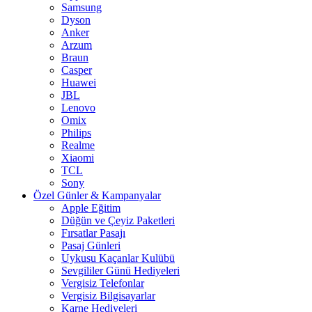
Samsung
Dyson
Anker
Arzum
Braun
Casper
Huawei
JBL
Lenovo
Omix
Philips
Realme
Xiaomi
TCL
Sony
Özel Günler & Kampanyalar
Apple Eğitim
Düğün ve Çeyiz Paketleri
Fırsatlar Pasajı
Pasaj Günleri
Uykusu Kaçanlar Kulübü
Sevgililer Günü Hediyeleri
Vergisiz Telefonlar
Vergisiz Bilgisayarlar
Karne Hediyeleri