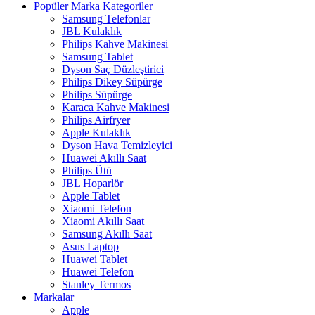
Popüler Marka Kategoriler
Samsung Telefonlar
JBL Kulaklık
Philips Kahve Makinesi
Samsung Tablet
Dyson Saç Düzleştirici
Philips Dikey Süpürge
Philips Süpürge
Karaca Kahve Makinesi
Philips Airfryer
Apple Kulaklık
Dyson Hava Temizleyici
Huawei Akıllı Saat
Philips Ütü
JBL Hoparlör
Apple Tablet
Xiaomi Telefon
Xiaomi Akıllı Saat
Samsung Akıllı Saat
Asus Laptop
Huawei Tablet
Huawei Telefon
Stanley Termos
Markalar
Apple