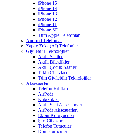
iPhone 15
iPhone 14
iPhone 13
iPhone 12
iPhone 11
iPhone SE
Tüm Apple Telefonlar
Android Telefonlar
Yapay Zeka (AI) Telefonlar
Giyilebilir Teknolojiler
Akıllı Saatler
Akıllı Bileklikler
Akıllı Çocuk Saatleri
Takip Cihazları
Tüm Giyilebilir Teknolojiler
Aksesuarlar
Telefon Kılıfları
AirPods
Kulaklıklar
Akıllı Saat Aksesuarları
AirPods Aksesuarları
Ekran Koruyucular
Şarj Cihazları
Telefon Tutucular
Dönüştürücüler