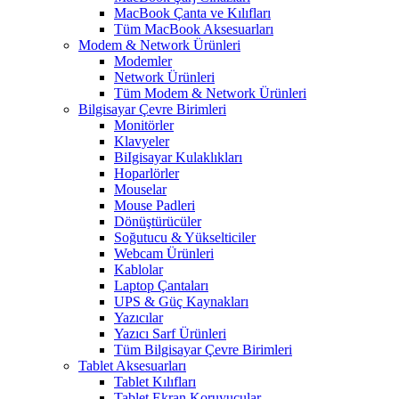
MacBook Çanta ve Kılıfları
Tüm MacBook Aksesuarları
Modem & Network Ürünleri
Modemler
Network Ürünleri
Tüm Modem & Network Ürünleri
Bilgisayar Çevre Birimleri
Monitörler
Klavyeler
BiIgisayar Kulaklıkları
Hoparlörler
Mouselar
Mouse Padleri
Dönüştürücüler
Soğutucu & Yükselticiler
Webcam Ürünleri
Kablolar
Laptop Çantaları
UPS & Güç Kaynakları
Yazıcılar
Yazıcı Sarf Ürünleri
Tüm Bilgisayar Çevre Birimleri
Tablet Aksesuarları
Tablet Kılıfları
Tablet Ekran Koruyucular