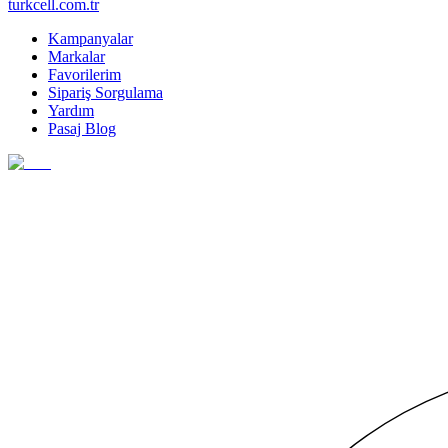
turkcell.com.tr
Kampanyalar
Markalar
Favorilerim
Sipariş Sorgulama
Yardım
Pasaj Blog