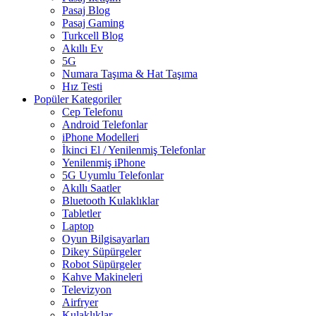
Pasaj Blog
Pasaj Gaming
Turkcell Blog
Akıllı Ev
5G
Numara Taşıma & Hat Taşıma
Hız Testi
Popüler Kategoriler
Cep Telefonu
Android Telefonlar
iPhone Modelleri
İkinci El / Yenilenmiş Telefonlar
Yenilenmiş iPhone
5G Uyumlu Telefonlar
Akıllı Saatler
Bluetooth Kulaklıklar
Tabletler
Laptop
Oyun Bilgisayarları
Dikey Süpürgeler
Robot Süpürgeler
Kahve Makineleri
Televizyon
Airfryer
Kulaklıklar