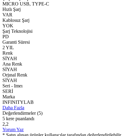
MICRO USB, TYPE-C
Hızlı Şarj
VAR
Kablosuz Şarj
YOK
Şarj Teknolojisi
PD
Garanti Süresi
2 YIL
Renk
SİYAH
Ana Renk
SİYAH
Orjınal Renk
SİYAH
Seri - Imeı
SERİ
Marka
INFINITYLAB
Daha Fazla
Değerlendirmeler
(5)
5 kere puanlandı
2,2
Yorum Yaz
* Satın alınan ürünler kullanıcılar tarafından değerlendirilebilir