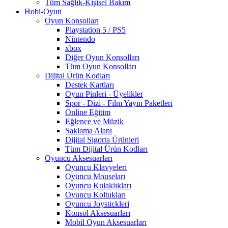
Tüm Sağlık-Kişisel Bakım
Hobi-Oyun
Oyun Konsolları
Playstation 5 / PS5
Nintendo
xbox
Diğer Oyun Konsolları
Tüm Oyun Konsolları
Dijital Ürün Kodları
Destek Kartları
Oyun Pinleri - Üyelikler
Spor - Dizi - Film Yayın Paketleri
Online Eğitim
Eğlence ve Müzik
Saklama Alanı
Dijital Sigorta Ürünleri
Tüm Dijital Ürün Kodları
Oyuncu Aksesuarları
Oyuncu Klavyeleri
Oyuncu Mouseları
Oyuncu Kulaklıkları
Oyuncu Koltukları
Oyuncu Joystickleri
Konsol Aksesuarları
Mobil Oyun Aksesuarları