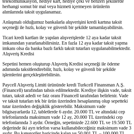
telekomünikasyon, hediye kart, hediye çeki ve benzeri şekillerde
herhangi somut bir mal veya hizmeti içermeyen ürünlerin
alımlarında taksit uygulanamaz.
Anlaşmalı olduğumuz bankalarla alışverişini kredi kartına taksit
seçeneği ile hızlı, kolay ve güvenli bir şekilde tamamlayabilirsin.
Ticari kredi kartları ile yapılan alışverişlerde 12 aya kadar taksit
imkanından yararlanabilirsiniz. En fazla 12 aya kadar taksit yapma
imkanı olsa da banka bazlı farklı taksit tutarları uygulanabilmektedir.
Alışveriş Kredisi
Sepetini hemen oluşturup Alışveriş Kredisi seçeneği ile ödeme
adımında taksitlendirebilir, hızlı, kolay ve güvenli bir şekilde
işlemlerini gerçekleştirebilirsin.
Paycell Alışveriş Limiti ürününde kredi Turkcell Finansman A.Ş.
(Financell) tarafından tahsis edilmektedir. Krediye ilişkin vade, taksit
tutarı, taksit adedi ve faiz oranı Financell tarafından belirlenir. Vade
ve taksit tutarları tek bir ürün üzerinden hesaplanmış olup sepetteki
tutar üzerinden değişiklik gösterebilir. Maksimum vade
bilgisayarlarda 12, tabletlerde 6 aydır. 20.000 TL ve altındaki cep
telefonlarında maksimum vade 12 ay, 20.000 TL üzerindeki cep
telefonlarında 3 aydır. Örneğin, sepetinizde 22.600 TL ve 19.500 TL
değerinde iki ayrı telefon varsa kullanabileceğiniz maksimum vade 3
aydır. Bu kategoriler haricinde kalan ve 50.001 TL – 100.000 TL