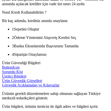
arasında açılacak krediler için vade üst sınırı 24 aydır.
Nasıl Kredi Kullanabilirim ?
Bir kaç adımda, krediniz anında onaylanır.
1
Sepetini Oluştur
2
Ödeme Yöntemini Alışveriş Kredisi Seç
3
Banka Ekranlarında Başvurunu Tamamla
4
Siparişin Onaylansın
Ürün Güvenliği Bilgileri
ButtonIcon
Sorumlu Kişi
Üretici Bilgileri
Ürün Güvenlik Görselleri
Güvenlik Açıklamaları ve Kılavuzlar
Ürünün gerekli düzenlemelere sahip olmasını sağlayan Türkiye
merkezli tedarikçileri gösterir.
Ürün bilgileri, ürünün üreticisi ile ilgili adres ve bilgileri içerir.