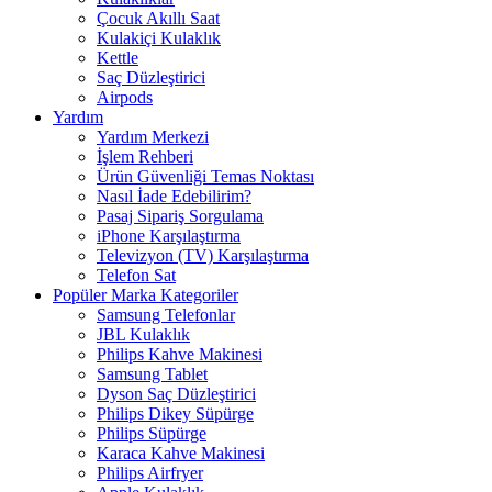
Çocuk Akıllı Saat
Kulakiçi Kulaklık
Kettle
Saç Düzleştirici
Airpods
Yardım
Yardım Merkezi
İşlem Rehberi
Ürün Güvenliği Temas Noktası
Nasıl İade Edebilirim?
Pasaj Sipariş Sorgulama
iPhone Karşılaştırma
Televizyon (TV) Karşılaştırma
Telefon Sat
Popüler Marka Kategoriler
Samsung Telefonlar
JBL Kulaklık
Philips Kahve Makinesi
Samsung Tablet
Dyson Saç Düzleştirici
Philips Dikey Süpürge
Philips Süpürge
Karaca Kahve Makinesi
Philips Airfryer