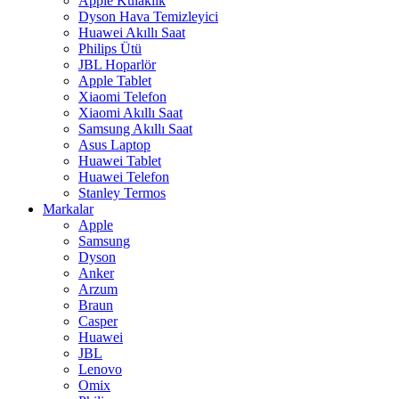
Apple Kulaklık
Dyson Hava Temizleyici
Huawei Akıllı Saat
Philips Ütü
JBL Hoparlör
Apple Tablet
Xiaomi Telefon
Xiaomi Akıllı Saat
Samsung Akıllı Saat
Asus Laptop
Huawei Tablet
Huawei Telefon
Stanley Termos
Markalar
Apple
Samsung
Dyson
Anker
Arzum
Braun
Casper
Huawei
JBL
Lenovo
Omix