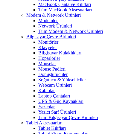
MacBook Çanta ve Kılıfları
Tüm MacBook Aksesuarları
Modem & Network Ürünleri
Modemler
Network Ürünleri
Tüm Modem & Network Ürünleri
Bilgisayar Çevre Birimleri
Monitörler
Klavyeler
BiIgisayar Kulaklıkları
Hoparlörler
Mouselar
Mouse Padleri
Dönüştürücüler
Soğutucu & Yükselticiler
Webcam Ürünleri
Kablolar
Laptop Çantaları
UPS & Güç Kaynakları
Yazıcılar
Yazıcı Sarf Ürünleri
Tüm Bilgisayar Çevre Birimleri
Tablet Aksesuarları
Tablet Kılıfları
Tablet Ekran Koruyucular