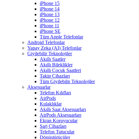
iPhone 15
iPhone 14
iPhone 13
iPhone 12
iPhone 11
iPhone SE
Tüm Apple Telefonlar
Android Telefonlar
Yapay Zeka (AI) Telefonlar
Giyilebilir Teknolojiler
Akıllı Saatler
Akıllı Bileklikler
Akıllı Çocuk Saatleri
Takip Cihazları
Tüm Giyilebilir Teknolojiler
Aksesuarlar
Telefon Kılıfları
AirPods
Kulaklıklar
Akıllı Saat Aksesuarları
AirPods Aksesuarları
Ekran Koruyucular
Şarj Cihazları
Telefon Tutucular
Dönüştürücüler