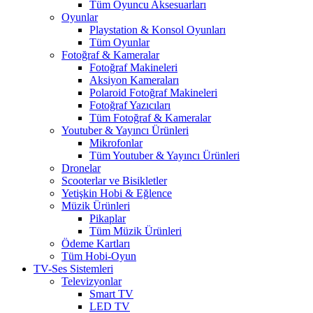
Tüm Oyuncu Aksesuarları
Oyunlar
Playstation & Konsol Oyunları
Tüm Oyunlar
Fotoğraf & Kameralar
Fotoğraf Makineleri
Aksiyon Kameraları
Polaroid Fotoğraf Makineleri
Fotoğraf Yazıcıları
Tüm Fotoğraf & Kameralar
Youtuber & Yayıncı Ürünleri
Mikrofonlar
Tüm Youtuber & Yayıncı Ürünleri
Dronelar
Scooterlar ve Bisikletler
Yetişkin Hobi & Eğlence
Müzik Ürünleri
Pikaplar
Tüm Müzik Ürünleri
Ödeme Kartları
Tüm Hobi-Oyun
TV-Ses Sistemleri
Televizyonlar
Smart TV
LED TV