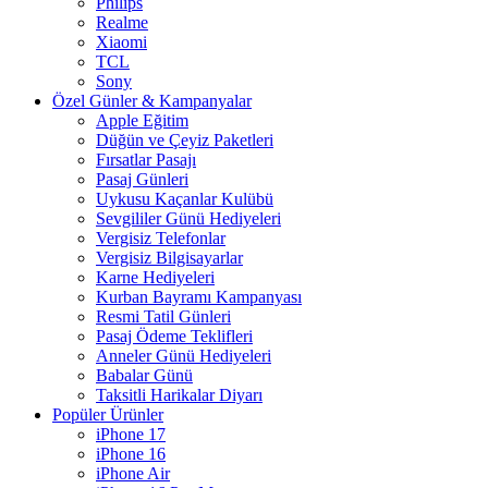
Philips
Realme
Xiaomi
TCL
Sony
Özel Günler & Kampanyalar
Apple Eğitim
Düğün ve Çeyiz Paketleri
Fırsatlar Pasajı
Pasaj Günleri
Uykusu Kaçanlar Kulübü
Sevgililer Günü Hediyeleri
Vergisiz Telefonlar
Vergisiz Bilgisayarlar
Karne Hediyeleri
Kurban Bayramı Kampanyası
Resmi Tatil Günleri
Pasaj Ödeme Teklifleri
Anneler Günü Hediyeleri
Babalar Günü
Taksitli Harikalar Diyarı
Popüler Ürünler
iPhone 17
iPhone 16
iPhone Air