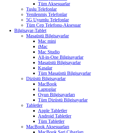
Tüm Aksesuarlar
Tuşlu Telefonlar
Yenilenmiş Telefonlar
5G Uyumlu Telefonlar
Tüm Cep Telefonu-Aksesuar
Bilgisayar-Tablet
Masaüstü Bilgisayarlar
Mac mini
iMac
Mac Studio
All-in-One Bilgisayarlar
Masaüstü Bilgisayarlar
Kasalar
Tüm Masaüstü Bilgisayarlar
Dizüstü Bilgisayarlar
MacBook
Laptoplar
Oyun Bilgisayarları
Tüm Dizüstü Bilgisayarlar
Tabletler
Apple Tabletler
Android Tabletler
Tüm Tabletler
MacBook Aksesuarları
MacBook Şarj Cihazları