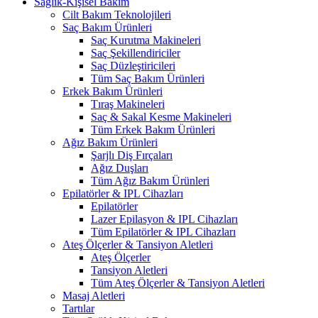
Sağlık-Kişisel Bakım
Cilt Bakım Teknolojileri
Saç Bakım Ürünleri
Saç Kurutma Makineleri
Saç Şekillendiriciler
Saç Düzleştiricileri
Tüm Saç Bakım Ürünleri
Erkek Bakım Ürünleri
Tıraş Makineleri
Saç & Sakal Kesme Makineleri
Tüm Erkek Bakım Ürünleri
Ağız Bakım Ürünleri
Şarjlı Diş Fırçaları
Ağız Duşları
Tüm Ağız Bakım Ürünleri
Epilatörler & IPL Cihazları
Epilatörler
Lazer Epilasyon & IPL Cihazları
Tüm Epilatörler & IPL Cihazları
Ateş Ölçerler & Tansiyon Aletleri
Ateş Ölçerler
Tansiyon Aletleri
Tüm Ateş Ölçerler & Tansiyon Aletleri
Masaj Aletleri
Tartılar