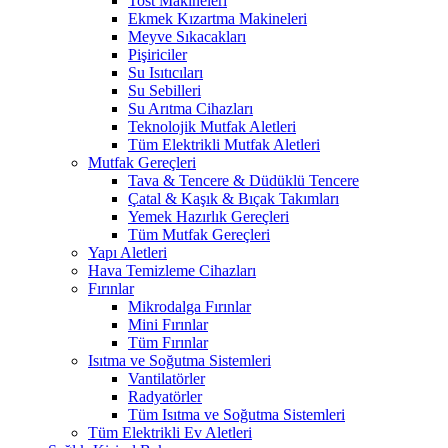
Tost Makineleri
Ekmek Kızartma Makineleri
Meyve Sıkacakları
Pişiriciler
Su Isıtıcıları
Su Sebilleri
Su Arıtma Cihazları
Teknolojik Mutfak Aletleri
Tüm Elektrikli Mutfak Aletleri
Mutfak Gereçleri
Tava & Tencere & Düdüklü Tencere
Çatal & Kaşık & Bıçak Takımları
Yemek Hazırlık Gereçleri
Tüm Mutfak Gereçleri
Yapı Aletleri
Hava Temizleme Cihazları
Fırınlar
Mikrodalga Fırınlar
Mini Fırınlar
Tüm Fırınlar
Isıtma ve Soğutma Sistemleri
Vantilatörler
Radyatörler
Tüm Isıtma ve Soğutma Sistemleri
Tüm Elektrikli Ev Aletleri