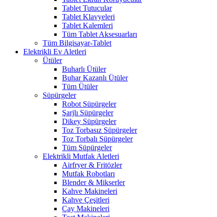
Tablet Tutucular
Tablet Klavyeleri
Tablet Kalemleri
Tüm Tablet Aksesuarları
Tüm Bilgisayar-Tablet
Elektrikli Ev Aletleri
Ütüler
Buharlı Ütüler
Buhar Kazanlı Ütüler
Tüm Ütüler
Süpürgeler
Robot Süpürgeler
Şarjlı Süpürgeler
Dikey Süpürgeler
Toz Torbasız Süpürgeler
Toz Torbalı Süpürgeler
Tüm Süpürgeler
Elektrikli Mutfak Aletleri
Airfryer & Fritözler
Mutfak Robotları
Blender & Mikserler
Kahve Makineleri
Kahve Çeşitleri
Çay Makineleri