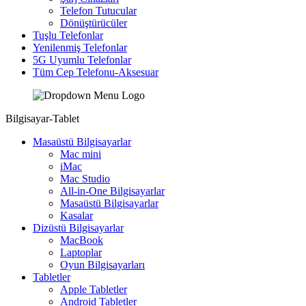
Telefon Tutucular
Dönüştürücüler
Tuşlu Telefonlar
Yenilenmiş Telefonlar
5G Uyumlu Telefonlar
Tüm Cep Telefonu-Aksesuar
Bilgisayar-Tablet
Masaüstü Bilgisayarlar
Mac mini
iMac
Mac Studio
All-in-One Bilgisayarlar
Masaüstü Bilgisayarlar
Kasalar
Dizüstü Bilgisayarlar
MacBook
Laptoplar
Oyun Bilgisayarları
Tabletler
Apple Tabletler
Android Tabletler