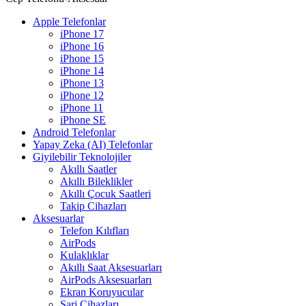
Apple Telefonlar
iPhone 17
iPhone 16
iPhone 15
iPhone 14
iPhone 13
iPhone 12
iPhone 11
iPhone SE
Android Telefonlar
Yapay Zeka (AI) Telefonlar
Giyilebilir Teknolojiler
Akıllı Saatler
Akıllı Bileklikler
Akıllı Çocuk Saatleri
Takip Cihazları
Aksesuarlar
Telefon Kılıfları
AirPods
Kulaklıklar
Akıllı Saat Aksesuarları
AirPods Aksesuarları
Ekran Koruyucular
Şarj Cihazları