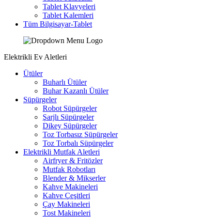
Tablet Klavyeleri
Tablet Kalemleri
Tüm Bilgisayar-Tablet
Elektrikli Ev Aletleri
Ütüler
Buharlı Ütüler
Buhar Kazanlı Ütüler
Süpürgeler
Robot Süpürgeler
Şarjlı Süpürgeler
Dikey Süpürgeler
Toz Torbasız Süpürgeler
Toz Torbalı Süpürgeler
Elektrikli Mutfak Aletleri
Airfryer & Fritözler
Mutfak Robotları
Blender & Mikserler
Kahve Makineleri
Kahve Çeşitleri
Çay Makineleri
Tost Makineleri