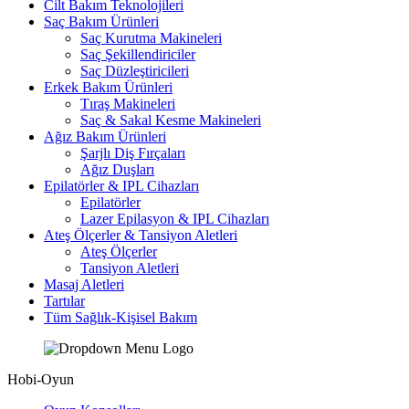
Cilt Bakım Teknolojileri
Saç Bakım Ürünleri
Saç Kurutma Makineleri
Saç Şekillendiriciler
Saç Düzleştiricileri
Erkek Bakım Ürünleri
Tıraş Makineleri
Saç & Sakal Kesme Makineleri
Ağız Bakım Ürünleri
Şarjlı Diş Fırçaları
Ağız Duşları
Epilatörler & IPL Cihazları
Epilatörler
Lazer Epilasyon & IPL Cihazları
Ateş Ölçerler & Tansiyon Aletleri
Ateş Ölçerler
Tansiyon Aletleri
Masaj Aletleri
Tartılar
Tüm Sağlık-Kişisel Bakım
Hobi-Oyun