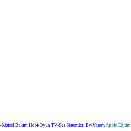
k-Kişisel Bakım
Hobi-Oyun
TV-Ses Sistemleri
Ev-Yaşam
Apple Eğitim