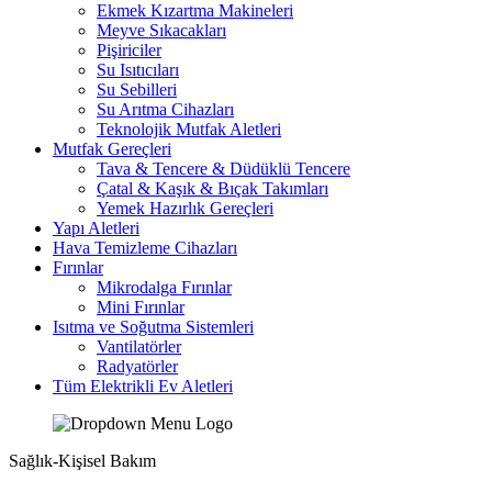
Ekmek Kızartma Makineleri
Meyve Sıkacakları
Pişiriciler
Su Isıtıcıları
Su Sebilleri
Su Arıtma Cihazları
Teknolojik Mutfak Aletleri
Mutfak Gereçleri
Tava & Tencere & Düdüklü Tencere
Çatal & Kaşık & Bıçak Takımları
Yemek Hazırlık Gereçleri
Yapı Aletleri
Hava Temizleme Cihazları
Fırınlar
Mikrodalga Fırınlar
Mini Fırınlar
Isıtma ve Soğutma Sistemleri
Vantilatörler
Radyatörler
Tüm Elektrikli Ev Aletleri
Sağlık-Kişisel Bakım