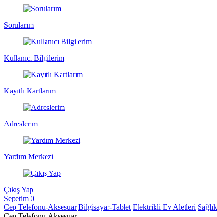
Sorularım
Kullanıcı Bilgilerim
Kayıtlı Kartlarım
Adreslerim
Yardım Merkezi
Çıkış Yap
Sepetim
0
Cep Telefonu-Aksesuar
Bilgisayar-Tablet
Elektrikli Ev Aletleri
Sağlı
Cep Telefonu-Aksesuar