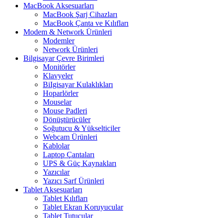
MacBook Aksesuarları
MacBook Şarj Cihazları
MacBook Çanta ve Kılıfları
Modem & Network Ürünleri
Modemler
Network Ürünleri
Bilgisayar Çevre Birimleri
Monitörler
Klavyeler
BiIgisayar Kulaklıkları
Hoparlörler
Mouselar
Mouse Padleri
Dönüştürücüler
Soğutucu & Yükselticiler
Webcam Ürünleri
Kablolar
Laptop Çantaları
UPS & Güç Kaynakları
Yazıcılar
Yazıcı Sarf Ürünleri
Tablet Aksesuarları
Tablet Kılıfları
Tablet Ekran Koruyucular
Tablet Tutucular