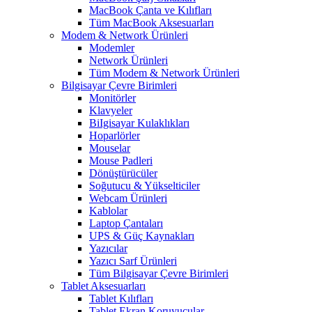
MacBook Çanta ve Kılıfları
Tüm MacBook Aksesuarları
Modem & Network Ürünleri
Modemler
Network Ürünleri
Tüm Modem & Network Ürünleri
Bilgisayar Çevre Birimleri
Monitörler
Klavyeler
BiIgisayar Kulaklıkları
Hoparlörler
Mouselar
Mouse Padleri
Dönüştürücüler
Soğutucu & Yükselticiler
Webcam Ürünleri
Kablolar
Laptop Çantaları
UPS & Güç Kaynakları
Yazıcılar
Yazıcı Sarf Ürünleri
Tüm Bilgisayar Çevre Birimleri
Tablet Aksesuarları
Tablet Kılıfları
Tablet Ekran Koruyucular