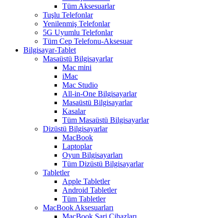
Tüm Aksesuarlar
Tuşlu Telefonlar
Yenilenmiş Telefonlar
5G Uyumlu Telefonlar
Tüm Cep Telefonu-Aksesuar
Bilgisayar-Tablet
Masaüstü Bilgisayarlar
Mac mini
iMac
Mac Studio
All-in-One Bilgisayarlar
Masaüstü Bilgisayarlar
Kasalar
Tüm Masaüstü Bilgisayarlar
Dizüstü Bilgisayarlar
MacBook
Laptoplar
Oyun Bilgisayarları
Tüm Dizüstü Bilgisayarlar
Tabletler
Apple Tabletler
Android Tabletler
Tüm Tabletler
MacBook Aksesuarları
MacBook Şarj Cihazları