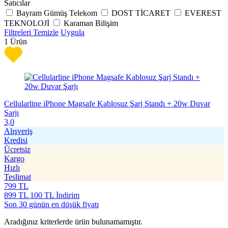
Satıcılar
Bayram Gümüş Telekom
DOST TİCARET
EVEREST
TEKNOLOJİ
Karaman Bilişim
Filtreleri Temizle
Uygula
1
Ürün
Cellularline iPhone Magsafe Kablosuz Şarj Standı + 20w Duvar
Şarjı
3,0
Alışveriş
Kredisi
Ücretsiz
Kargo
Hızlı
Teslimat
799
TL
899
TL
100 TL İndirim
Son 30 günün en düşük fiyatı
Aradığınız kriterlerde ürün bulunamamıştır.