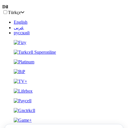
Dil
Türkçe
English
عربى
русский