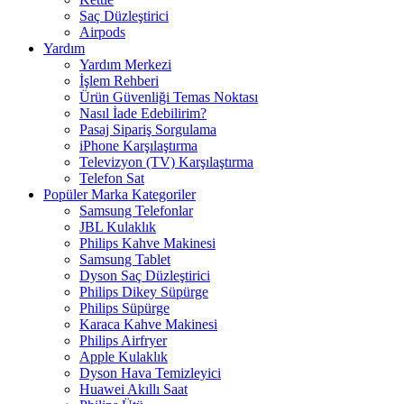
Saç Düzleştirici
Airpods
Yardım
Yardım Merkezi
İşlem Rehberi
Ürün Güvenliği Temas Noktası
Nasıl İade Edebilirim?
Pasaj Sipariş Sorgulama
iPhone Karşılaştırma
Televizyon (TV) Karşılaştırma
Telefon Sat
Popüler Marka Kategoriler
Samsung Telefonlar
JBL Kulaklık
Philips Kahve Makinesi
Samsung Tablet
Dyson Saç Düzleştirici
Philips Dikey Süpürge
Philips Süpürge
Karaca Kahve Makinesi
Philips Airfryer
Apple Kulaklık
Dyson Hava Temizleyici
Huawei Akıllı Saat