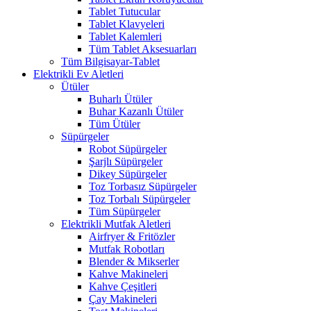
Tablet Tutucular
Tablet Klavyeleri
Tablet Kalemleri
Tüm Tablet Aksesuarları
Tüm Bilgisayar-Tablet
Elektrikli Ev Aletleri
Ütüler
Buharlı Ütüler
Buhar Kazanlı Ütüler
Tüm Ütüler
Süpürgeler
Robot Süpürgeler
Şarjlı Süpürgeler
Dikey Süpürgeler
Toz Torbasız Süpürgeler
Toz Torbalı Süpürgeler
Tüm Süpürgeler
Elektrikli Mutfak Aletleri
Airfryer & Fritözler
Mutfak Robotları
Blender & Mikserler
Kahve Makineleri
Kahve Çeşitleri
Çay Makineleri