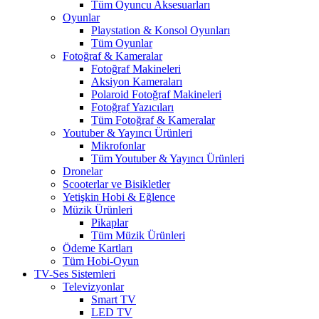
Tüm Oyuncu Aksesuarları
Oyunlar
Playstation & Konsol Oyunları
Tüm Oyunlar
Fotoğraf & Kameralar
Fotoğraf Makineleri
Aksiyon Kameraları
Polaroid Fotoğraf Makineleri
Fotoğraf Yazıcıları
Tüm Fotoğraf & Kameralar
Youtuber & Yayıncı Ürünleri
Mikrofonlar
Tüm Youtuber & Yayıncı Ürünleri
Dronelar
Scooterlar ve Bisikletler
Yetişkin Hobi & Eğlence
Müzik Ürünleri
Pikaplar
Tüm Müzik Ürünleri
Ödeme Kartları
Tüm Hobi-Oyun
TV-Ses Sistemleri
Televizyonlar
Smart TV
LED TV