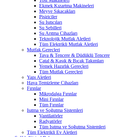
Tost Makineleri
Ekmek Kızartma Makineleri
Meyve Sıkacakları
Pişiriciler
Su Isıtıcıları
Su Sebilleri
Su Arıtma Cihazları
Teknolojik Mutfak Aletleri
Tüm Elektrikli Mutfak Aletleri
Mutfak Gereçleri
Tava & Tencere & Düdüklü Tencere
Çatal & Kaşık & Bıçak Takımları
Yemek Hazırlık Gereçleri
Tüm Mutfak Gereçleri
Yapı Aletleri
Hava Temizleme Cihazları
Fırınlar
Mikrodalga Fırınlar
Mini Fırınlar
Tüm Fırınlar
Isıtma ve Soğutma Sistemleri
Vantilatörler
Radyatörler
Tüm Isıtma ve Soğutma Sistemleri
Tüm Elektrikli Ev Aletleri