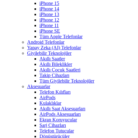
iPhone 15
iPhone 14
iPhone 13
iPhone 12
iPhone 11
iPhone SE
Tüm Apple Telefonlar
Android Telefonlar
Yapay Zeka (AI) Telefonlar
Giyilebilir Teknolojiler
Akıllı Saatler
Akıllı Bileklikler
Akıllı Çocuk Saatleri
Takip Cihazları
Tüm Giyilebilir Teknolojiler
Aksesuarlar
Telefon Kılıfları
AirPods
Kulaklıklar
Akıllı Saat Aksesuarları
AirPods Aksesuarları
Ekran Koruyucular
Şarj Cihazları
Telefon Tutucular
Dönüştürücüler