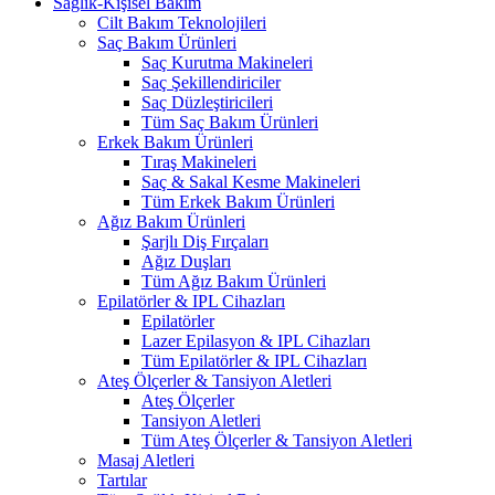
Sağlık-Kişisel Bakım
Cilt Bakım Teknolojileri
Saç Bakım Ürünleri
Saç Kurutma Makineleri
Saç Şekillendiriciler
Saç Düzleştiricileri
Tüm Saç Bakım Ürünleri
Erkek Bakım Ürünleri
Tıraş Makineleri
Saç & Sakal Kesme Makineleri
Tüm Erkek Bakım Ürünleri
Ağız Bakım Ürünleri
Şarjlı Diş Fırçaları
Ağız Duşları
Tüm Ağız Bakım Ürünleri
Epilatörler & IPL Cihazları
Epilatörler
Lazer Epilasyon & IPL Cihazları
Tüm Epilatörler & IPL Cihazları
Ateş Ölçerler & Tansiyon Aletleri
Ateş Ölçerler
Tansiyon Aletleri
Tüm Ateş Ölçerler & Tansiyon Aletleri
Masaj Aletleri
Tartılar