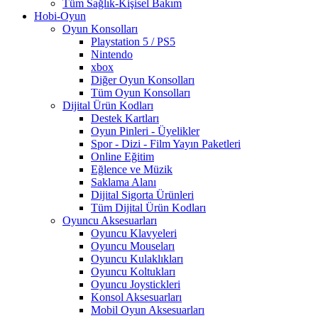
Tüm Sağlık-Kişisel Bakım
Hobi-Oyun
Oyun Konsolları
Playstation 5 / PS5
Nintendo
xbox
Diğer Oyun Konsolları
Tüm Oyun Konsolları
Dijital Ürün Kodları
Destek Kartları
Oyun Pinleri - Üyelikler
Spor - Dizi - Film Yayın Paketleri
Online Eğitim
Eğlence ve Müzik
Saklama Alanı
Dijital Sigorta Ürünleri
Tüm Dijital Ürün Kodları
Oyuncu Aksesuarları
Oyuncu Klavyeleri
Oyuncu Mouseları
Oyuncu Kulaklıkları
Oyuncu Koltukları
Oyuncu Joystickleri
Konsol Aksesuarları
Mobil Oyun Aksesuarları