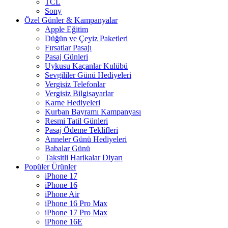
TCL
Sony
Özel Günler & Kampanyalar
Apple Eğitim
Düğün ve Çeyiz Paketleri
Fırsatlar Pasajı
Pasaj Günleri
Uykusu Kaçanlar Kulübü
Sevgililer Günü Hediyeleri
Vergisiz Telefonlar
Vergisiz Bilgisayarlar
Karne Hediyeleri
Kurban Bayramı Kampanyası
Resmi Tatil Günleri
Pasaj Ödeme Teklifleri
Anneler Günü Hediyeleri
Babalar Günü
Taksitli Harikalar Diyarı
Popüler Ürünler
iPhone 17
iPhone 16
iPhone Air
iPhone 16 Pro Max
iPhone 17 Pro Max
iPhone 16E