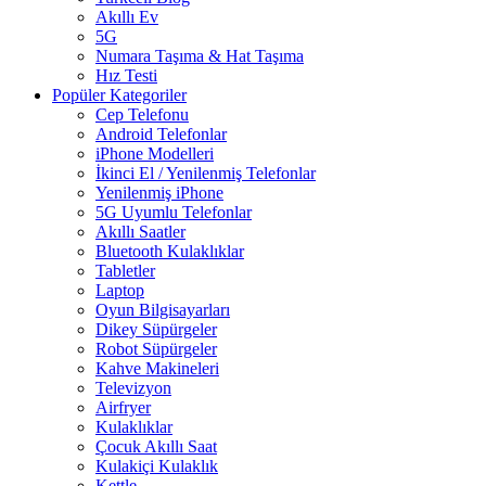
Akıllı Ev
5G
Numara Taşıma & Hat Taşıma
Hız Testi
Popüler Kategoriler
Cep Telefonu
Android Telefonlar
iPhone Modelleri
İkinci El / Yenilenmiş Telefonlar
Yenilenmiş iPhone
5G Uyumlu Telefonlar
Akıllı Saatler
Bluetooth Kulaklıklar
Tabletler
Laptop
Oyun Bilgisayarları
Dikey Süpürgeler
Robot Süpürgeler
Kahve Makineleri
Televizyon
Airfryer
Kulaklıklar
Çocuk Akıllı Saat
Kulakiçi Kulaklık
Kettle