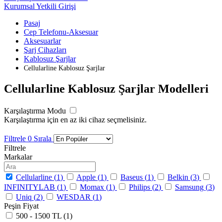
Kurumsal Yetkili Girişi
Pasaj
Cep Telefonu-Aksesuar
Aksesuarlar
Şarj Cihazları
Kablosuz Şarjlar
Cellularline Kablosuz Şarjlar
Cellularline Kablosuz Şarjlar Modelleri
Karşılaştırma Modu
Karşılaştırma için en az iki cihaz seçmelisiniz.
Filtrele
0
Sırala
Filtrele
Markalar
Cellularline (
1
)
Apple (
1
)
Baseus (
1
)
Belkin (
3
)
INFINITYLAB (
1
)
Momax (
1
)
Philips (
2
)
Samsung (
3
)
Uniq (
2
)
WESDAR (
1
)
Peşin Fiyat
500 - 1500 TL (
1
)