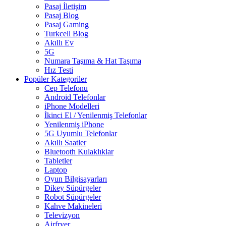
Pasaj İletişim
Pasaj Blog
Pasaj Gaming
Turkcell Blog
Akıllı Ev
5G
Numara Taşıma & Hat Taşıma
Hız Testi
Popüler Kategoriler
Cep Telefonu
Android Telefonlar
iPhone Modelleri
İkinci El / Yenilenmiş Telefonlar
Yenilenmiş iPhone
5G Uyumlu Telefonlar
Akıllı Saatler
Bluetooth Kulaklıklar
Tabletler
Laptop
Oyun Bilgisayarları
Dikey Süpürgeler
Robot Süpürgeler
Kahve Makineleri
Televizyon
Airfryer