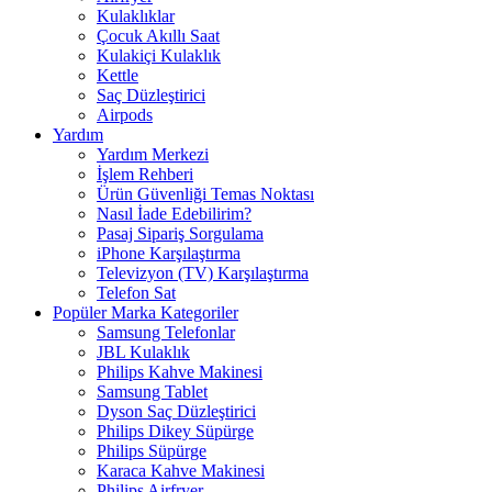
Kulaklıklar
Çocuk Akıllı Saat
Kulakiçi Kulaklık
Kettle
Saç Düzleştirici
Airpods
Yardım
Yardım Merkezi
İşlem Rehberi
Ürün Güvenliği Temas Noktası
Nasıl İade Edebilirim?
Pasaj Sipariş Sorgulama
iPhone Karşılaştırma
Televizyon (TV) Karşılaştırma
Telefon Sat
Popüler Marka Kategoriler
Samsung Telefonlar
JBL Kulaklık
Philips Kahve Makinesi
Samsung Tablet
Dyson Saç Düzleştirici
Philips Dikey Süpürge
Philips Süpürge
Karaca Kahve Makinesi
Philips Airfryer