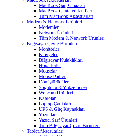
MacBook Şarj Cihazları
MacBook Çanta ve Kılıfları
Tüm MacBook Aksesuarları
Modem & Network Ürünleri
Modemler
Network Ürünleri
Tüm Modem & Network Ürünleri
Bilgisayar Çevre Birimleri
Monitörler
Klavyeler
BiIgisayar Kulaklıkları
Hoparlörler
Mouselar
Mouse Padleri
Dönüştürücüler
Soğutucu & Yükselticiler
Webcam Ürünleri
Kablolar
Laptop Çantaları
UPS & Güç Kaynakları
Yazıcılar
Yazıcı Sarf Ürünleri
Tüm Bilgisayar Çevre Birimleri
Tablet Aksesuarları