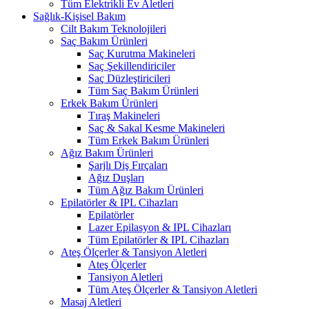
Tüm Elektrikli Ev Aletleri
Sağlık-Kişisel Bakım
Cilt Bakım Teknolojileri
Saç Bakım Ürünleri
Saç Kurutma Makineleri
Saç Şekillendiriciler
Saç Düzleştiricileri
Tüm Saç Bakım Ürünleri
Erkek Bakım Ürünleri
Tıraş Makineleri
Saç & Sakal Kesme Makineleri
Tüm Erkek Bakım Ürünleri
Ağız Bakım Ürünleri
Şarjlı Diş Fırçaları
Ağız Duşları
Tüm Ağız Bakım Ürünleri
Epilatörler & IPL Cihazları
Epilatörler
Lazer Epilasyon & IPL Cihazları
Tüm Epilatörler & IPL Cihazları
Ateş Ölçerler & Tansiyon Aletleri
Ateş Ölçerler
Tansiyon Aletleri
Tüm Ateş Ölçerler & Tansiyon Aletleri
Masaj Aletleri