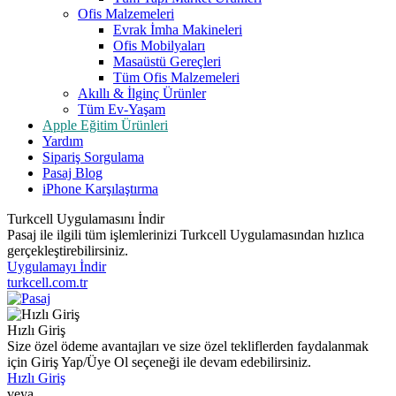
Ofis Malzemeleri
Evrak İmha Makineleri
Ofis Mobilyaları
Masaüstü Gereçleri
Tüm Ofis Malzemeleri
Akıllı & İlginç Ürünler
Tüm Ev-Yaşam
Apple Eğitim Ürünleri
Yardım
Sipariş Sorgulama
Pasaj Blog
iPhone Karşılaştırma
Turkcell Uygulamasını İndir
Pasaj ile ilgili tüm işlemlerinizi Turkcell Uygulamasından hızlıca
gerçekleştirebilirsiniz.
Uygulamayı İndir
turkcell.com.tr
Hızlı Giriş
Size özel ödeme avantajları ve size özel tekliflerden faydalanmak
için Giriş Yap/Üye Ol seçeneği ile devam edebilirsiniz.
Hızlı Giriş
veya