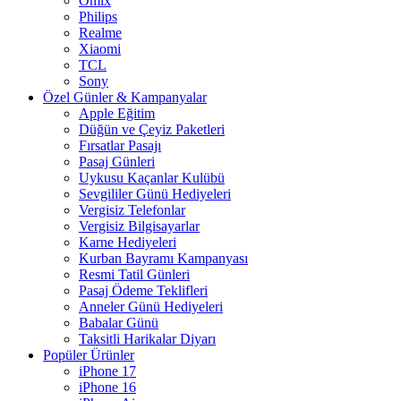
Omix
Philips
Realme
Xiaomi
TCL
Sony
Özel Günler & Kampanyalar
Apple Eğitim
Düğün ve Çeyiz Paketleri
Fırsatlar Pasajı
Pasaj Günleri
Uykusu Kaçanlar Kulübü
Sevgililer Günü Hediyeleri
Vergisiz Telefonlar
Vergisiz Bilgisayarlar
Karne Hediyeleri
Kurban Bayramı Kampanyası
Resmi Tatil Günleri
Pasaj Ödeme Teklifleri
Anneler Günü Hediyeleri
Babalar Günü
Taksitli Harikalar Diyarı
Popüler Ürünler
iPhone 17
iPhone 16