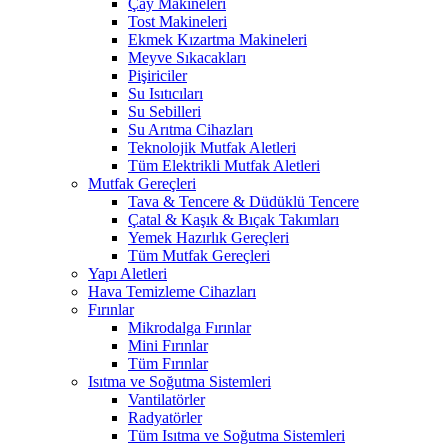
Çay Makineleri
Tost Makineleri
Ekmek Kızartma Makineleri
Meyve Sıkacakları
Pişiriciler
Su Isıtıcıları
Su Sebilleri
Su Arıtma Cihazları
Teknolojik Mutfak Aletleri
Tüm Elektrikli Mutfak Aletleri
Mutfak Gereçleri
Tava & Tencere & Düdüklü Tencere
Çatal & Kaşık & Bıçak Takımları
Yemek Hazırlık Gereçleri
Tüm Mutfak Gereçleri
Yapı Aletleri
Hava Temizleme Cihazları
Fırınlar
Mikrodalga Fırınlar
Mini Fırınlar
Tüm Fırınlar
Isıtma ve Soğutma Sistemleri
Vantilatörler
Radyatörler
Tüm Isıtma ve Soğutma Sistemleri