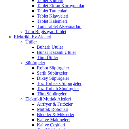
Tablet Kılıfları
Tablet Ekran Koruyucular
Tablet Tutucular
Tablet Klavyeleri
Tablet Kalemleri
Tüm Tablet Aksesuarları
Tüm Bilgisayar-Tablet
Elektrikli Ev Aletleri
Ütüler
Buharlı Ütüler
Buhar Kazanlı Ütüler
Tüm Ütüler
Süpürgeler
Robot Süpürgeler
Şarjlı Süpürgeler
Dikey Süpürgeler
Toz Torbasız Süpürgeler
Toz Torbalı Süpürgeler
Tüm Süpürgeler
Elektrikli Mutfak Aletleri
Airfryer & Fritözler
Mutfak Robotları
Blender & Mikserler
Kahve Makineleri
Kahve Çeşitleri