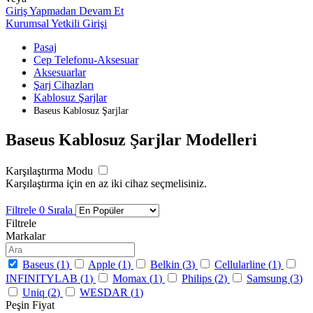
Giriş Yapmadan Devam Et
Kurumsal Yetkili Girişi
Pasaj
Cep Telefonu-Aksesuar
Aksesuarlar
Şarj Cihazları
Kablosuz Şarjlar
Baseus Kablosuz Şarjlar
Baseus Kablosuz Şarjlar Modelleri
Karşılaştırma Modu
Karşılaştırma için en az iki cihaz seçmelisiniz.
Filtrele
0
Sırala
Filtrele
Markalar
Baseus (
1
)
Apple (
1
)
Belkin (
3
)
Cellularline (
1
)
INFINITYLAB (
1
)
Momax (
1
)
Philips (
2
)
Samsung (
3
)
Uniq (
2
)
WESDAR (
1
)
Peşin Fiyat