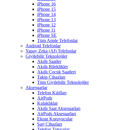
iPhone 16
iPhone 15
iPhone 14
iPhone 13
iPhone 12
iPhone 11
iPhone SE
Tüm Apple Telefonlar
Android Telefonlar
Yapay Zeka (AI) Telefonlar
Giyilebilir Teknolojiler
Akıllı Saatler
Akıllı Bileklikler
Akıllı Çocuk Saatleri
Takip Cihazları
Tüm Giyilebilir Teknolojiler
Aksesuarlar
Telefon Kılıfları
AirPods
Kulaklıklar
Akıllı Saat Aksesuarları
AirPods Aksesuarları
Ekran Koruyucular
Şarj Cihazları
Telefon Tutucular