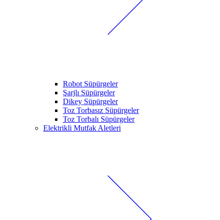
Robot Süpürgeler
Şarjlı Süpürgeler
Dikey Süpürgeler
Toz Torbasız Süpürgeler
Toz Torbalı Süpürgeler
Elektrikli Mutfak Aletleri