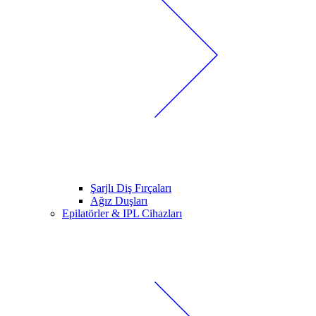
Şarjlı Diş Fırçaları
Ağız Duşları
Epilatörler & IPL Cihazları