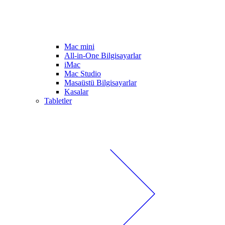
Mac mini
All-in-One Bilgisayarlar
iMac
Mac Studio
Masaüstü Bilgisayarlar
Kasalar
Tabletler