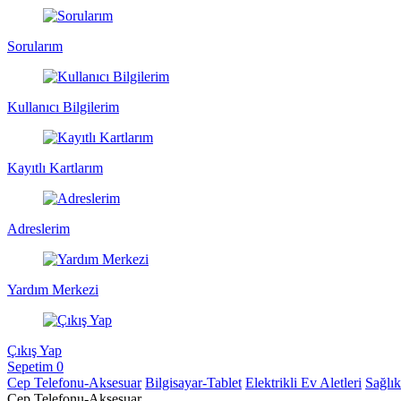
Sorularım
Kullanıcı Bilgilerim
Kayıtlı Kartlarım
Adreslerim
Yardım Merkezi
Çıkış Yap
Sepetim
0
Cep Telefonu-Aksesuar
Bilgisayar-Tablet
Elektrikli Ev Aletleri
Sağlı
Cep Telefonu-Aksesuar