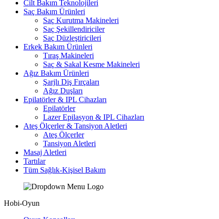
Cilt Bakım Teknolojileri
Saç Bakım Ürünleri
Saç Kurutma Makineleri
Saç Şekillendiriciler
Saç Düzleştiricileri
Erkek Bakım Ürünleri
Tıraş Makineleri
Saç & Sakal Kesme Makineleri
Ağız Bakım Ürünleri
Şarjlı Diş Fırçaları
Ağız Duşları
Epilatörler & IPL Cihazları
Epilatörler
Lazer Epilasyon & IPL Cihazları
Ateş Ölçerler & Tansiyon Aletleri
Ateş Ölçerler
Tansiyon Aletleri
Masaj Aletleri
Tartılar
Tüm Sağlık-Kişisel Bakım
Hobi-Oyun