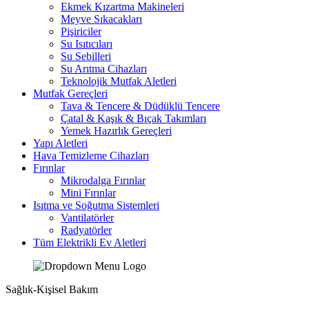
Ekmek Kızartma Makineleri
Meyve Sıkacakları
Pişiriciler
Su Isıtıcıları
Su Sebilleri
Su Arıtma Cihazları
Teknolojik Mutfak Aletleri
Mutfak Gereçleri
Tava & Tencere & Düdüklü Tencere
Çatal & Kaşık & Bıçak Takımları
Yemek Hazırlık Gereçleri
Yapı Aletleri
Hava Temizleme Cihazları
Fırınlar
Mikrodalga Fırınlar
Mini Fırınlar
Isıtma ve Soğutma Sistemleri
Vantilatörler
Radyatörler
Tüm Elektrikli Ev Aletleri
Sağlık-Kişisel Bakım