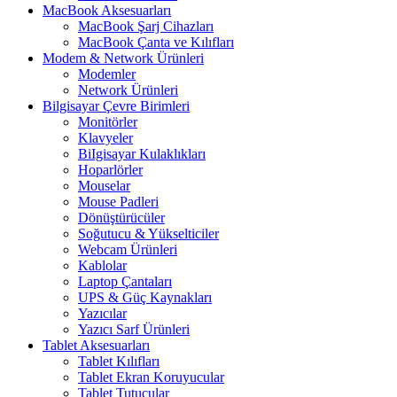
MacBook Aksesuarları
MacBook Şarj Cihazları
MacBook Çanta ve Kılıfları
Modem & Network Ürünleri
Modemler
Network Ürünleri
Bilgisayar Çevre Birimleri
Monitörler
Klavyeler
BiIgisayar Kulaklıkları
Hoparlörler
Mouselar
Mouse Padleri
Dönüştürücüler
Soğutucu & Yükselticiler
Webcam Ürünleri
Kablolar
Laptop Çantaları
UPS & Güç Kaynakları
Yazıcılar
Yazıcı Sarf Ürünleri
Tablet Aksesuarları
Tablet Kılıfları
Tablet Ekran Koruyucular
Tablet Tutucular