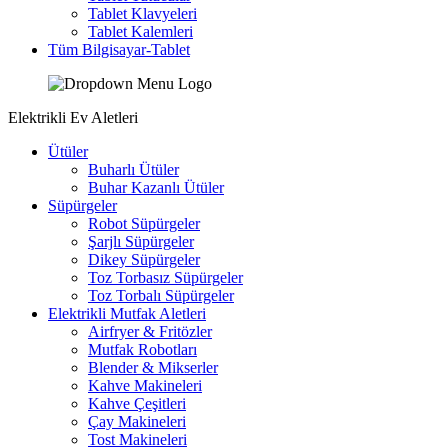
Tablet Klavyeleri
Tablet Kalemleri
Tüm Bilgisayar-Tablet
Elektrikli Ev Aletleri
Ütüler
Buharlı Ütüler
Buhar Kazanlı Ütüler
Süpürgeler
Robot Süpürgeler
Şarjlı Süpürgeler
Dikey Süpürgeler
Toz Torbasız Süpürgeler
Toz Torbalı Süpürgeler
Elektrikli Mutfak Aletleri
Airfryer & Fritözler
Mutfak Robotları
Blender & Mikserler
Kahve Makineleri
Kahve Çeşitleri
Çay Makineleri
Tost Makineleri