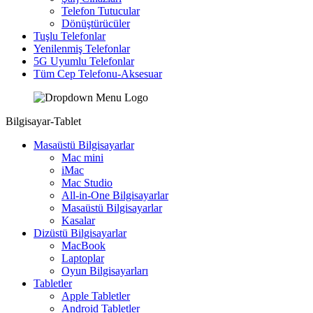
Telefon Tutucular
Dönüştürücüler
Tuşlu Telefonlar
Yenilenmiş Telefonlar
5G Uyumlu Telefonlar
Tüm Cep Telefonu-Aksesuar
Bilgisayar-Tablet
Masaüstü Bilgisayarlar
Mac mini
iMac
Mac Studio
All-in-One Bilgisayarlar
Masaüstü Bilgisayarlar
Kasalar
Dizüstü Bilgisayarlar
MacBook
Laptoplar
Oyun Bilgisayarları
Tabletler
Apple Tabletler
Android Tabletler