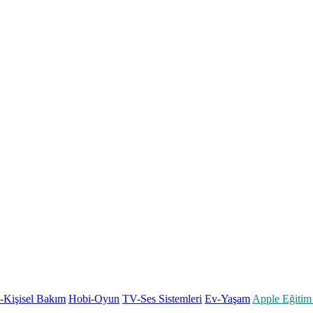
k-Kişisel Bakım
Hobi-Oyun
TV-Ses Sistemleri
Ev-Yaşam
Apple Eğitim