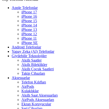
Apple Telefonlar
iPhone 17
iPhone 16
iPhone 15
iPhone 14
iPhone 13
iPhone 12
iPhone 11
iPhone SE
Android Telefonlar
Yapay Zeka (AI) Telefonlar
Giyilebilir Teknolojiler
Akıllı Saatler
Akıllı Bileklikler
Akıllı Çocuk Saatleri
Takip Cihazları
Aksesuarlar
Telefon Kılıfları
AirPods
Kulaklıklar
Akıllı Saat Aksesuarları
AirPods Aksesuarları
Ekran Koruyucular
Şarj Cihazları