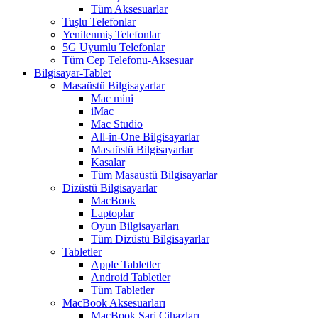
Tüm Aksesuarlar
Tuşlu Telefonlar
Yenilenmiş Telefonlar
5G Uyumlu Telefonlar
Tüm Cep Telefonu-Aksesuar
Bilgisayar-Tablet
Masaüstü Bilgisayarlar
Mac mini
iMac
Mac Studio
All-in-One Bilgisayarlar
Masaüstü Bilgisayarlar
Kasalar
Tüm Masaüstü Bilgisayarlar
Dizüstü Bilgisayarlar
MacBook
Laptoplar
Oyun Bilgisayarları
Tüm Dizüstü Bilgisayarlar
Tabletler
Apple Tabletler
Android Tabletler
Tüm Tabletler
MacBook Aksesuarları
MacBook Şarj Cihazları