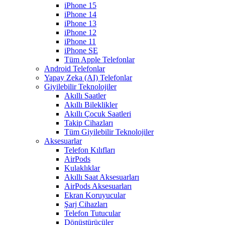
iPhone 15
iPhone 14
iPhone 13
iPhone 12
iPhone 11
iPhone SE
Tüm Apple Telefonlar
Android Telefonlar
Yapay Zeka (AI) Telefonlar
Giyilebilir Teknolojiler
Akıllı Saatler
Akıllı Bileklikler
Akıllı Çocuk Saatleri
Takip Cihazları
Tüm Giyilebilir Teknolojiler
Aksesuarlar
Telefon Kılıfları
AirPods
Kulaklıklar
Akıllı Saat Aksesuarları
AirPods Aksesuarları
Ekran Koruyucular
Şarj Cihazları
Telefon Tutucular
Dönüştürücüler