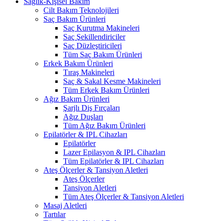
Sağlık-Kişisel Bakım
Cilt Bakım Teknolojileri
Saç Bakım Ürünleri
Saç Kurutma Makineleri
Saç Şekillendiriciler
Saç Düzleştiricileri
Tüm Saç Bakım Ürünleri
Erkek Bakım Ürünleri
Tıraş Makineleri
Saç & Sakal Kesme Makineleri
Tüm Erkek Bakım Ürünleri
Ağız Bakım Ürünleri
Şarjlı Diş Fırçaları
Ağız Duşları
Tüm Ağız Bakım Ürünleri
Epilatörler & IPL Cihazları
Epilatörler
Lazer Epilasyon & IPL Cihazları
Tüm Epilatörler & IPL Cihazları
Ateş Ölçerler & Tansiyon Aletleri
Ateş Ölçerler
Tansiyon Aletleri
Tüm Ateş Ölçerler & Tansiyon Aletleri
Masaj Aletleri
Tartılar