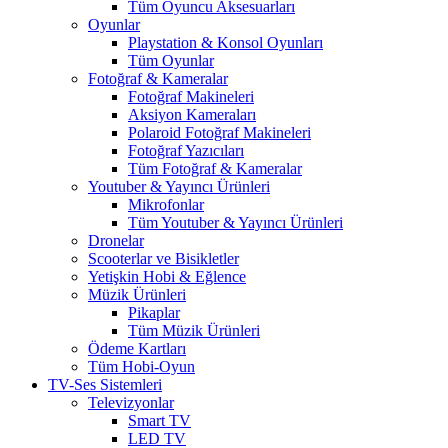
Tüm Oyuncu Aksesuarları
Oyunlar
Playstation & Konsol Oyunları
Tüm Oyunlar
Fotoğraf & Kameralar
Fotoğraf Makineleri
Aksiyon Kameraları
Polaroid Fotoğraf Makineleri
Fotoğraf Yazıcıları
Tüm Fotoğraf & Kameralar
Youtuber & Yayıncı Ürünleri
Mikrofonlar
Tüm Youtuber & Yayıncı Ürünleri
Dronelar
Scooterlar ve Bisikletler
Yetişkin Hobi & Eğlence
Müzik Ürünleri
Pikaplar
Tüm Müzik Ürünleri
Ödeme Kartları
Tüm Hobi-Oyun
TV-Ses Sistemleri
Televizyonlar
Smart TV
LED TV