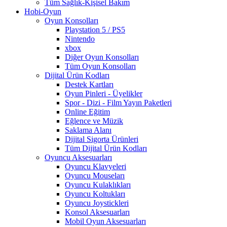
Tüm Sağlık-Kişisel Bakım
Hobi-Oyun
Oyun Konsolları
Playstation 5 / PS5
Nintendo
xbox
Diğer Oyun Konsolları
Tüm Oyun Konsolları
Dijital Ürün Kodları
Destek Kartları
Oyun Pinleri - Üyelikler
Spor - Dizi - Film Yayın Paketleri
Online Eğitim
Eğlence ve Müzik
Saklama Alanı
Dijital Sigorta Ürünleri
Tüm Dijital Ürün Kodları
Oyuncu Aksesuarları
Oyuncu Klavyeleri
Oyuncu Mouseları
Oyuncu Kulaklıkları
Oyuncu Koltukları
Oyuncu Joystickleri
Konsol Aksesuarları
Mobil Oyun Aksesuarları