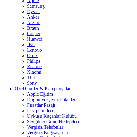
Apple
Samsung
Dyson
Anker
Arzum
Braun
Casper
Huawei
JBL
Lenovo
Omix
Philips
Realme
Xiaomi
TCL
Sony
Özel Günler & Kampanyalar
Apple Eğitim
Düğün ve Çeyiz Paketleri
Fırsatlar Pasajı
Pasaj Günleri
Uykusu Kaçanlar Kulübü
Sevgililer Günü Hediyeleri
Vergisiz Telefonlar
Vergisiz Bilgisayarlar