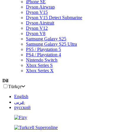
iPhone SE
Dyson Airwrap
Dyson V15
Dyson V15 Detect Submarine
Dyson Airstrait
Dyson V12
Dyson V8
Samsung Galaxy S25
Samsung Galaxy S25 Ultra
PS5 / Playstation 5
PS4 / Playstation 4
Nintendo Switch
Xbox Series S
Xbox Series X
Dil
Türkçe
English
عربى
русский