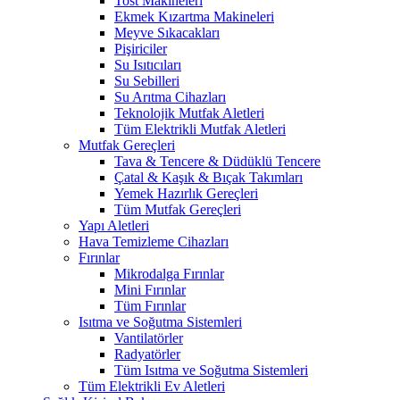
Tost Makineleri
Ekmek Kızartma Makineleri
Meyve Sıkacakları
Pişiriciler
Su Isıtıcıları
Su Sebilleri
Su Arıtma Cihazları
Teknolojik Mutfak Aletleri
Tüm Elektrikli Mutfak Aletleri
Mutfak Gereçleri
Tava & Tencere & Düdüklü Tencere
Çatal & Kaşık & Bıçak Takımları
Yemek Hazırlık Gereçleri
Tüm Mutfak Gereçleri
Yapı Aletleri
Hava Temizleme Cihazları
Fırınlar
Mikrodalga Fırınlar
Mini Fırınlar
Tüm Fırınlar
Isıtma ve Soğutma Sistemleri
Vantilatörler
Radyatörler
Tüm Isıtma ve Soğutma Sistemleri
Tüm Elektrikli Ev Aletleri