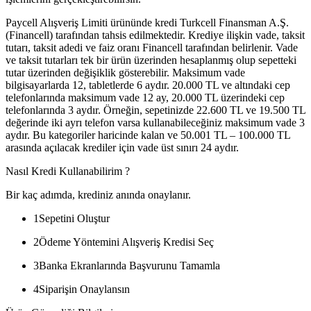
Paycell Alışveriş Limiti ürününde kredi Turkcell Finansman A.Ş.
(Financell) tarafından tahsis edilmektedir. Krediye ilişkin vade, taksit
tutarı, taksit adedi ve faiz oranı Financell tarafından belirlenir. Vade
ve taksit tutarları tek bir ürün üzerinden hesaplanmış olup sepetteki
tutar üzerinden değişiklik gösterebilir. Maksimum vade
bilgisayarlarda 12, tabletlerde 6 aydır. 20.000 TL ve altındaki cep
telefonlarında maksimum vade 12 ay, 20.000 TL üzerindeki cep
telefonlarında 3 aydır. Örneğin, sepetinizde 22.600 TL ve 19.500 TL
değerinde iki ayrı telefon varsa kullanabileceğiniz maksimum vade 3
aydır. Bu kategoriler haricinde kalan ve 50.001 TL – 100.000 TL
arasında açılacak krediler için vade üst sınırı 24 aydır.
Nasıl Kredi Kullanabilirim ?
Bir kaç adımda, krediniz anında onaylanır.
1
Sepetini Oluştur
2
Ödeme Yöntemini Alışveriş Kredisi Seç
3
Banka Ekranlarında Başvurunu Tamamla
4
Siparişin Onaylansın