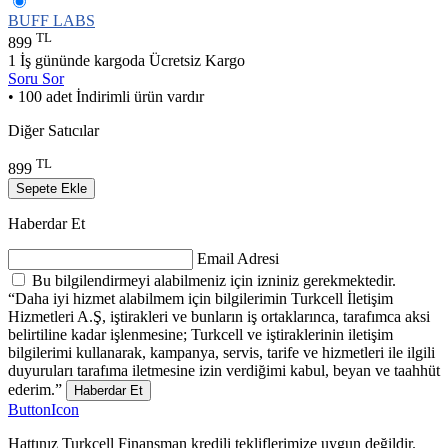
BUFF LABS
TL
899
1 İş gününde kargoda
Ücretsiz Kargo
Soru Sor
• 100 adet İndirimli ürün vardır
Diğer Satıcılar
TL
899
Sepete Ekle
Haberdar Et
Email Adresi
Bu bilgilendirmeyi alabilmeniz için izniniz gerekmektedir.
“Daha iyi hizmet alabilmem için bilgilerimin Turkcell İletişim
Hizmetleri A.Ş, iştirakleri ve bunların iş ortaklarınca, tarafımca aksi
belirtiline kadar işlenmesine; Turkcell ve iştiraklerinin iletişim
bilgilerimi kullanarak, kampanya, servis, tarife ve hizmetleri ile ilgili
duyuruları tarafıma iletmesine izin verdiğimi kabul, beyan ve taahhüt
ederim.”
Haberdar Et
ButtonIcon
Hattınız Turkcell Finansman kredili tekliflerimize uygun değildir.