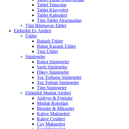
Tablet Tutucular
Tablet Klavyeleri
Tablet Kalemleri
Tüm Tablet Aksesuarları
Tüm Bilgisayar-Tablet
Elektrikli Ev Aletleri
Ütüler
Buharlı Ütüler
Buhar Kazanlı Ütüler
Tüm Ütüler
Süpürgeler
Robot Süpürgeler
Şarjlı Süpürgeler
Dikey Süpürgeler
Toz Torbasız Süpürgeler
Toz Torbalı Süpürgeler
Tüm Süpürgeler
Elektrikli Mutfak Aletleri
Airfryer & Fritözler
Mutfak Robotları
Blender & Mikserler
Kahve Makineleri
Kahve Çeşitleri
Çay Makineleri