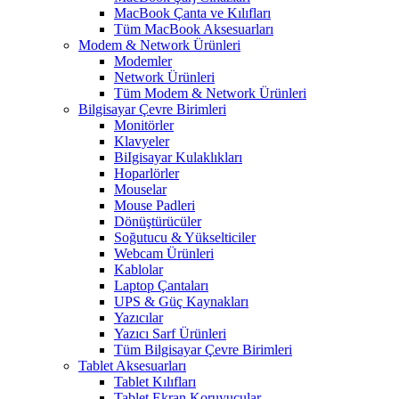
MacBook Çanta ve Kılıfları
Tüm MacBook Aksesuarları
Modem & Network Ürünleri
Modemler
Network Ürünleri
Tüm Modem & Network Ürünleri
Bilgisayar Çevre Birimleri
Monitörler
Klavyeler
BiIgisayar Kulaklıkları
Hoparlörler
Mouselar
Mouse Padleri
Dönüştürücüler
Soğutucu & Yükselticiler
Webcam Ürünleri
Kablolar
Laptop Çantaları
UPS & Güç Kaynakları
Yazıcılar
Yazıcı Sarf Ürünleri
Tüm Bilgisayar Çevre Birimleri
Tablet Aksesuarları
Tablet Kılıfları
Tablet Ekran Koruyucular