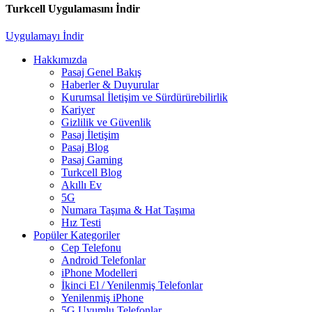
Turkcell Uygulamasını İndir
Uygulamayı İndir
Hakkımızda
Pasaj Genel Bakış
Haberler & Duyurular
Kurumsal İletişim ve Sürdürürebilirlik
Kariyer
Gizlilik ve Güvenlik
Pasaj İletişim
Pasaj Blog
Pasaj Gaming
Turkcell Blog
Akıllı Ev
5G
Numara Taşıma & Hat Taşıma
Hız Testi
Popüler Kategoriler
Cep Telefonu
Android Telefonlar
iPhone Modelleri
İkinci El / Yenilenmiş Telefonlar
Yenilenmiş iPhone
5G Uyumlu Telefonlar