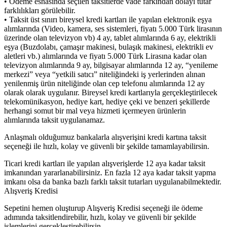
• Ödeme esnasında seçilen taksitlerde vade farkından dolayı tutar
farklılıkları görülebilir.
• Taksit üst sınırı bireysel kredi kartları ile yapılan elektronik eşya
alımlarında (Video, kamera, ses sistemleri, fiyatı 5.000 Türk lirasının
üzerinde olan televizyon vb) 4 ay, tablet alımlarında 6 ay, elektrikli
eşya (Buzdolabı, çamaşır makinesi, bulaşık makinesi, elektrikli ev
aletleri vb.) alımlarında ve fiyatı 5.000 Türk Lirasına kadar olan
televizyon alımlarında 9 ay, bilgisayar alımlarında 12 ay, “yenileme
merkezi” veya “yetkili satıcı” niteliğindeki iş yerlerinden alınan
yenilenmiş ürün niteliğinde olan cep telefonu alımlarında 12 ay
olarak olarak uygulanır. Bireysel kredi kartlarıyla gerçekleştirilecek
telekomünikasyon, hediye kart, hediye çeki ve benzeri şekillerde
herhangi somut bir mal veya hizmeti içermeyen ürünlerin
alımlarında taksit uygulanamaz.
Anlaşmalı olduğumuz bankalarla alışverişini kredi kartına taksit
seçeneği ile hızlı, kolay ve güvenli bir şekilde tamamlayabilirsin.
Ticari kredi kartları ile yapılan alışverişlerde 12 aya kadar taksit
imkanından yararlanabilirsiniz. En fazla 12 aya kadar taksit yapma
imkanı olsa da banka bazlı farklı taksit tutarları uygulanabilmektedir.
Alışveriş Kredisi
Sepetini hemen oluşturup Alışveriş Kredisi seçeneği ile ödeme
adımında taksitlendirebilir, hızlı, kolay ve güvenli bir şekilde
işlemlerini gerçekleştirebilirsin.