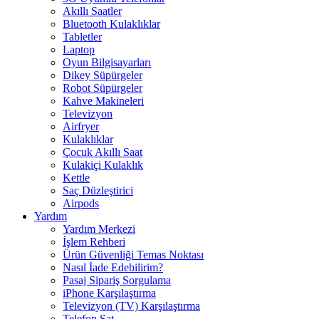
Akıllı Saatler
Bluetooth Kulaklıklar
Tabletler
Laptop
Oyun Bilgisayarları
Dikey Süpürgeler
Robot Süpürgeler
Kahve Makineleri
Televizyon
Airfryer
Kulaklıklar
Çocuk Akıllı Saat
Kulakiçi Kulaklık
Kettle
Saç Düzleştirici
Airpods
Yardım
Yardım Merkezi
İşlem Rehberi
Ürün Güvenliği Temas Noktası
Nasıl İade Edebilirim?
Pasaj Sipariş Sorgulama
iPhone Karşılaştırma
Televizyon (TV) Karşılaştırma
Telefon Sat