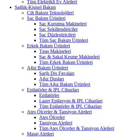
Tüm Elektrikli Ev Aletleri
Sağlık-Kişisel Bakım
Cilt Bakım Teknolojileri
Saç Bakım Ürünleri
Saç Kurutma Makineleri
Saç Şekillendiriciler
Saç Düzleştiricileri
Tüm Saç Bakım Ürünleri
Erkek Bakım Ürünleri
Tıraş Makineleri
Saç & Sakal Kesme Makineleri
Tüm Erkek Bakım Ürünleri
Ağız Bakım Ürünleri
Şarjlı Diş Fırçaları
Ağız Duşları
Tüm Ağız Bakım Ürünleri
Epilatörler & IPL Cihazları
Epilatörler
Lazer Epilasyon & IPL Cihazları
Tüm Epilatörler & IPL Cihazları
Ateş Ölçerler & Tansiyon Aletleri
Ateş Ölçerler
Tansiyon Aletleri
Tüm Ateş Ölçerler & Tansiyon Aletleri
Masaj Aletleri