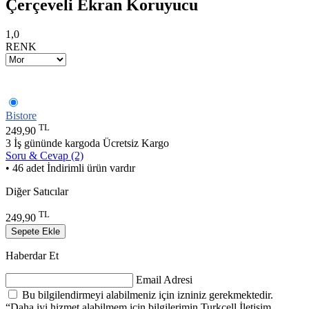
Çerçeveli Ekran Koruyucu
1,0
RENK
Bistore
TL
249,90
3 İş gününde kargoda
Ücretsiz Kargo
Soru & Cevap (2)
• 46 adet İndirimli ürün vardır
Diğer Satıcılar
TL
249,90
Sepete Ekle
Haberdar Et
Email Adresi
Bu bilgilendirmeyi alabilmeniz için izniniz gerekmektedir.
“Daha iyi hizmet alabilmem için bilgilerimin Turkcell İletişim