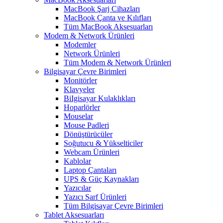
MacBook Şarj Cihazları
MacBook Çanta ve Kılıfları
Tüm MacBook Aksesuarları
Modem & Network Ürünleri
Modemler
Network Ürünleri
Tüm Modem & Network Ürünleri
Bilgisayar Çevre Birimleri
Monitörler
Klavyeler
BiIgisayar Kulaklıkları
Hoparlörler
Mouselar
Mouse Padleri
Dönüştürücüler
Soğutucu & Yükselticiler
Webcam Ürünleri
Kablolar
Laptop Çantaları
UPS & Güç Kaynakları
Yazıcılar
Yazıcı Sarf Ürünleri
Tüm Bilgisayar Çevre Birimleri
Tablet Aksesuarları