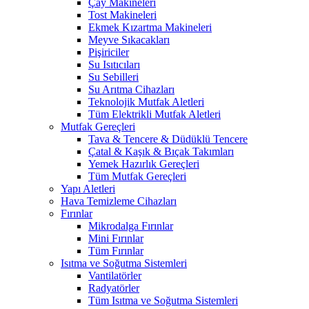
Çay Makineleri
Tost Makineleri
Ekmek Kızartma Makineleri
Meyve Sıkacakları
Pişiriciler
Su Isıtıcıları
Su Sebilleri
Su Arıtma Cihazları
Teknolojik Mutfak Aletleri
Tüm Elektrikli Mutfak Aletleri
Mutfak Gereçleri
Tava & Tencere & Düdüklü Tencere
Çatal & Kaşık & Bıçak Takımları
Yemek Hazırlık Gereçleri
Tüm Mutfak Gereçleri
Yapı Aletleri
Hava Temizleme Cihazları
Fırınlar
Mikrodalga Fırınlar
Mini Fırınlar
Tüm Fırınlar
Isıtma ve Soğutma Sistemleri
Vantilatörler
Radyatörler
Tüm Isıtma ve Soğutma Sistemleri