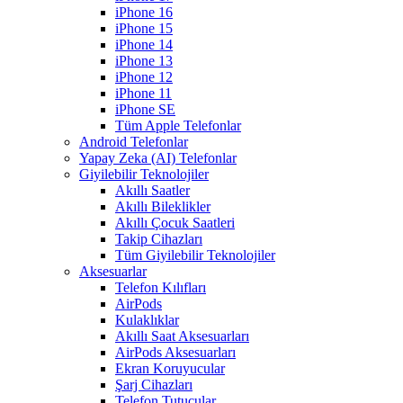
iPhone 16
iPhone 15
iPhone 14
iPhone 13
iPhone 12
iPhone 11
iPhone SE
Tüm Apple Telefonlar
Android Telefonlar
Yapay Zeka (AI) Telefonlar
Giyilebilir Teknolojiler
Akıllı Saatler
Akıllı Bileklikler
Akıllı Çocuk Saatleri
Takip Cihazları
Tüm Giyilebilir Teknolojiler
Aksesuarlar
Telefon Kılıfları
AirPods
Kulaklıklar
Akıllı Saat Aksesuarları
AirPods Aksesuarları
Ekran Koruyucular
Şarj Cihazları
Telefon Tutucular