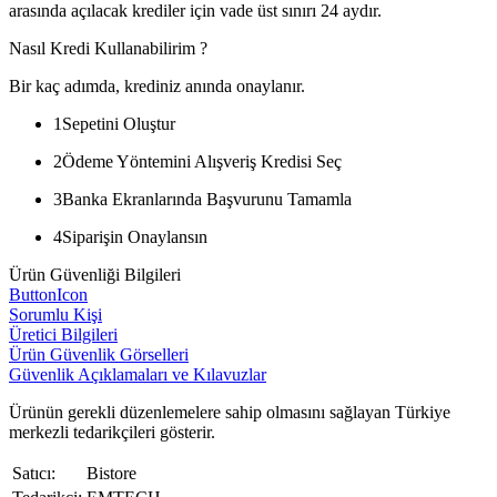
arasında açılacak krediler için vade üst sınırı 24 aydır.
Nasıl Kredi Kullanabilirim ?
Bir kaç adımda, krediniz anında onaylanır.
1
Sepetini Oluştur
2
Ödeme Yöntemini Alışveriş Kredisi Seç
3
Banka Ekranlarında Başvurunu Tamamla
4
Siparişin Onaylansın
Ürün Güvenliği Bilgileri
ButtonIcon
Sorumlu Kişi
Üretici Bilgileri
Ürün Güvenlik Görselleri
Güvenlik Açıklamaları ve Kılavuzlar
Ürünün gerekli düzenlemelere sahip olmasını sağlayan Türkiye
merkezli tedarikçileri gösterir.
Satıcı:
Bistore