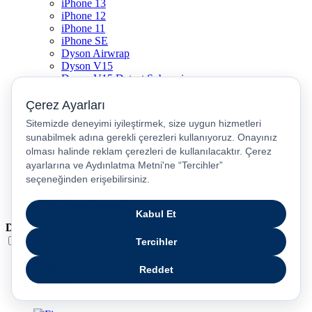
iPhone 13
iPhone 12
iPhone 11
iPhone SE
Dyson Airwrap
Dyson V15
Dyson V15 Detect Submarine
Dyson Airstrait
Dyson V12
Dyson V8
Samsung Galaxy S25
Samsung Galaxy S25 Ultra
PS5 / Playstation 5
PS4 / Playstation 4
Nintendo Switch
Xbox Series S
Xbox Series X
Dil
Türkçe
English
عربى
русский