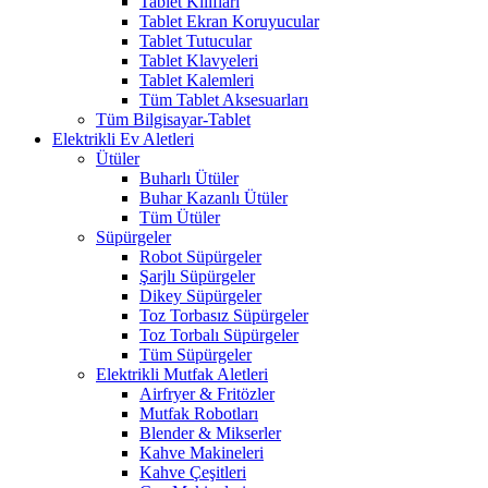
Tablet Kılıfları
Tablet Ekran Koruyucular
Tablet Tutucular
Tablet Klavyeleri
Tablet Kalemleri
Tüm Tablet Aksesuarları
Tüm Bilgisayar-Tablet
Elektrikli Ev Aletleri
Ütüler
Buharlı Ütüler
Buhar Kazanlı Ütüler
Tüm Ütüler
Süpürgeler
Robot Süpürgeler
Şarjlı Süpürgeler
Dikey Süpürgeler
Toz Torbasız Süpürgeler
Toz Torbalı Süpürgeler
Tüm Süpürgeler
Elektrikli Mutfak Aletleri
Airfryer & Fritözler
Mutfak Robotları
Blender & Mikserler
Kahve Makineleri
Kahve Çeşitleri