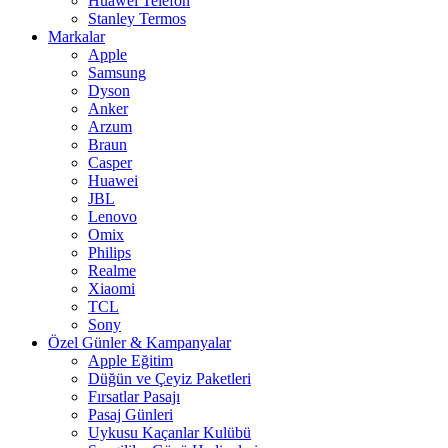
Huawei Telefon
Stanley Termos
Markalar
Apple
Samsung
Dyson
Anker
Arzum
Braun
Casper
Huawei
JBL
Lenovo
Omix
Philips
Realme
Xiaomi
TCL
Sony
Özel Günler & Kampanyalar
Apple Eğitim
Düğün ve Çeyiz Paketleri
Fırsatlar Pasajı
Pasaj Günleri
Uykusu Kaçanlar Kulübü