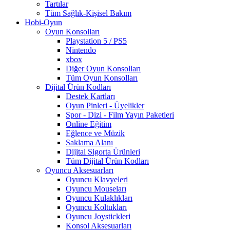
Tartılar
Tüm Sağlık-Kişisel Bakım
Hobi-Oyun
Oyun Konsolları
Playstation 5 / PS5
Nintendo
xbox
Diğer Oyun Konsolları
Tüm Oyun Konsolları
Dijital Ürün Kodları
Destek Kartları
Oyun Pinleri - Üyelikler
Spor - Dizi - Film Yayın Paketleri
Online Eğitim
Eğlence ve Müzik
Saklama Alanı
Dijital Sigorta Ürünleri
Tüm Dijital Ürün Kodları
Oyuncu Aksesuarları
Oyuncu Klavyeleri
Oyuncu Mouseları
Oyuncu Kulaklıkları
Oyuncu Koltukları
Oyuncu Joystickleri
Konsol Aksesuarları