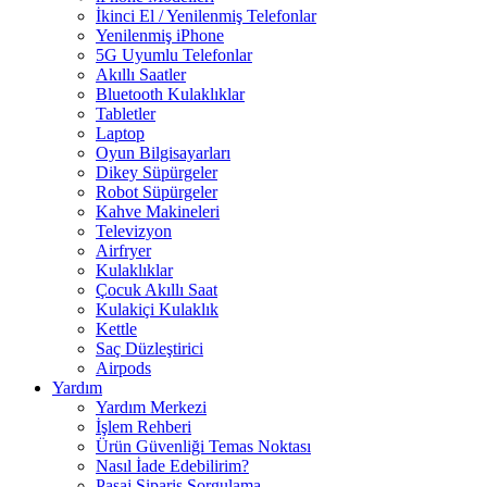
İkinci El / Yenilenmiş Telefonlar
Yenilenmiş iPhone
5G Uyumlu Telefonlar
Akıllı Saatler
Bluetooth Kulaklıklar
Tabletler
Laptop
Oyun Bilgisayarları
Dikey Süpürgeler
Robot Süpürgeler
Kahve Makineleri
Televizyon
Airfryer
Kulaklıklar
Çocuk Akıllı Saat
Kulakiçi Kulaklık
Kettle
Saç Düzleştirici
Airpods
Yardım
Yardım Merkezi
İşlem Rehberi
Ürün Güvenliği Temas Noktası
Nasıl İade Edebilirim?
Pasaj Sipariş Sorgulama