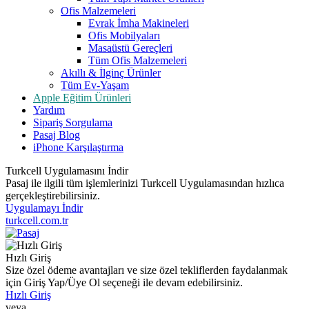
Ofis Malzemeleri
Evrak İmha Makineleri
Ofis Mobilyaları
Masaüstü Gereçleri
Tüm Ofis Malzemeleri
Akıllı & İlginç Ürünler
Tüm Ev-Yaşam
Apple Eğitim Ürünleri
Yardım
Sipariş Sorgulama
Pasaj Blog
iPhone Karşılaştırma
Turkcell Uygulamasını İndir
Pasaj ile ilgili tüm işlemlerinizi Turkcell Uygulamasından hızlıca
gerçekleştirebilirsiniz.
Uygulamayı İndir
turkcell.com.tr
Hızlı Giriş
Size özel ödeme avantajları ve size özel tekliflerden faydalanmak
için Giriş Yap/Üye Ol seçeneği ile devam edebilirsiniz.
Hızlı Giriş
veya