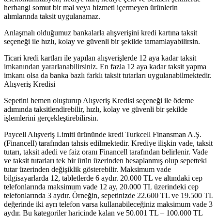
herhangi somut bir mal veya hizmeti içermeyen ürünlerin
alımlarında taksit uygulanamaz.
Anlaşmalı olduğumuz bankalarla alışverişini kredi kartına taksit
seçeneği ile hızlı, kolay ve güvenli bir şekilde tamamlayabilirsin.
Ticari kredi kartları ile yapılan alışverişlerde 12 aya kadar taksit
imkanından yararlanabilirsiniz. En fazla 12 aya kadar taksit yapma
imkanı olsa da banka bazlı farklı taksit tutarları uygulanabilmektedir.
Alışveriş Kredisi
Sepetini hemen oluşturup Alışveriş Kredisi seçeneği ile ödeme
adımında taksitlendirebilir, hızlı, kolay ve güvenli bir şekilde
işlemlerini gerçekleştirebilirsin.
Paycell Alışveriş Limiti ürününde kredi Turkcell Finansman A.Ş.
(Financell) tarafından tahsis edilmektedir. Krediye ilişkin vade, taksit
tutarı, taksit adedi ve faiz oranı Financell tarafından belirlenir. Vade
ve taksit tutarları tek bir ürün üzerinden hesaplanmış olup sepetteki
tutar üzerinden değişiklik gösterebilir. Maksimum vade
bilgisayarlarda 12, tabletlerde 6 aydır. 20.000 TL ve altındaki cep
telefonlarında maksimum vade 12 ay, 20.000 TL üzerindeki cep
telefonlarında 3 aydır. Örneğin, sepetinizde 22.600 TL ve 19.500 TL
değerinde iki ayrı telefon varsa kullanabileceğiniz maksimum vade 3
aydır. Bu kategoriler haricinde kalan ve 50.001 TL – 100.000 TL