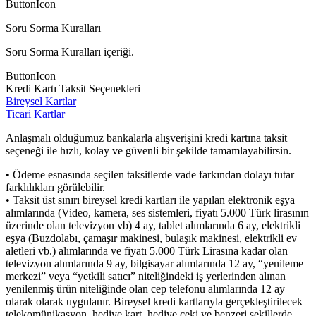
ButtonIcon
Soru Sorma Kuralları
Soru Sorma Kuralları içeriği.
ButtonIcon
Kredi Kartı Taksit Seçenekleri
Bireysel Kartlar
Ticari Kartlar
Anlaşmalı olduğumuz bankalarla alışverişini kredi kartına taksit
seçeneği ile hızlı, kolay ve güvenli bir şekilde tamamlayabilirsin.
• Ödeme esnasında seçilen taksitlerde vade farkından dolayı tutar
farklılıkları görülebilir.
• Taksit üst sınırı bireysel kredi kartları ile yapılan elektronik eşya
alımlarında (Video, kamera, ses sistemleri, fiyatı 5.000 Türk lirasının
üzerinde olan televizyon vb) 4 ay, tablet alımlarında 6 ay, elektrikli
eşya (Buzdolabı, çamaşır makinesi, bulaşık makinesi, elektrikli ev
aletleri vb.) alımlarında ve fiyatı 5.000 Türk Lirasına kadar olan
televizyon alımlarında 9 ay, bilgisayar alımlarında 12 ay, “yenileme
merkezi” veya “yetkili satıcı” niteliğindeki iş yerlerinden alınan
yenilenmiş ürün niteliğinde olan cep telefonu alımlarında 12 ay
olarak olarak uygulanır. Bireysel kredi kartlarıyla gerçekleştirilecek
telekomünikasyon, hediye kart, hediye çeki ve benzeri şekillerde