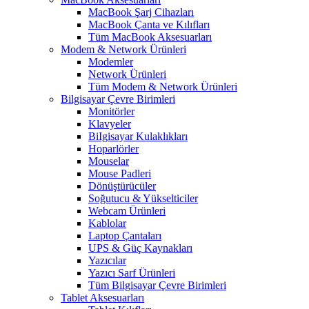
MacBook Şarj Cihazları
MacBook Çanta ve Kılıfları
Tüm MacBook Aksesuarları
Modem & Network Ürünleri
Modemler
Network Ürünleri
Tüm Modem & Network Ürünleri
Bilgisayar Çevre Birimleri
Monitörler
Klavyeler
BiIgisayar Kulaklıkları
Hoparlörler
Mouselar
Mouse Padleri
Dönüştürücüler
Soğutucu & Yükselticiler
Webcam Ürünleri
Kablolar
Laptop Çantaları
UPS & Güç Kaynakları
Yazıcılar
Yazıcı Sarf Ürünleri
Tüm Bilgisayar Çevre Birimleri
Tablet Aksesuarları