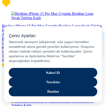
Beşiktaş iPhone 15 Pro Max Uyumlu Beşiktaş Logo Siyah Telefon
Kılıfı
Alışveriş
Kredisi
Ücretsiz
Kargo
Hızlı
Teslimat
899
TL