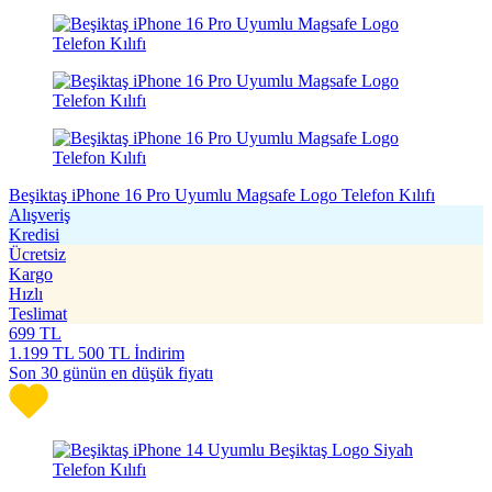
Beşiktaş iPhone 16 Pro Uyumlu Magsafe Logo Telefon Kılıfı
Alışveriş
Kredisi
Ücretsiz
Kargo
Hızlı
Teslimat
699
TL
1.199
TL
500 TL İndirim
Son 30 günün en düşük fiyatı