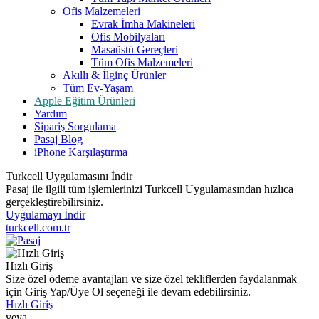
Ofis Malzemeleri
Evrak İmha Makineleri
Ofis Mobilyaları
Masaüstü Gereçleri
Tüm Ofis Malzemeleri
Akıllı & İlginç Ürünler
Tüm Ev-Yaşam
Apple Eğitim Ürünleri
Yardım
Sipariş Sorgulama
Pasaj Blog
iPhone Karşılaştırma
Turkcell Uygulamasını İndir
Pasaj ile ilgili tüm işlemlerinizi Turkcell Uygulamasından hızlıca
gerçekleştirebilirsiniz.
Uygulamayı İndir
turkcell.com.tr
Hızlı Giriş
Size özel ödeme avantajları ve size özel tekliflerden faydalanmak
için Giriş Yap/Üye Ol seçeneği ile devam edebilirsiniz.
Hızlı Giriş
veya