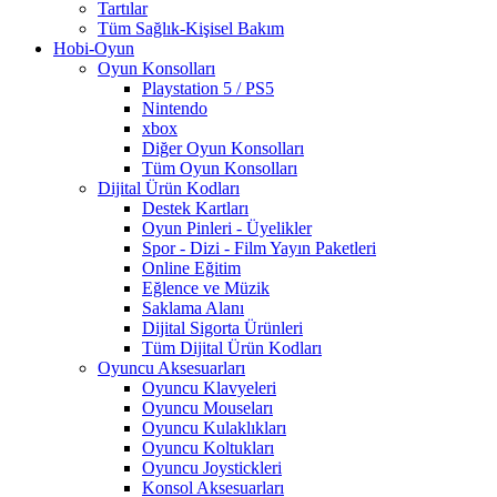
Tartılar
Tüm Sağlık-Kişisel Bakım
Hobi-Oyun
Oyun Konsolları
Playstation 5 / PS5
Nintendo
xbox
Diğer Oyun Konsolları
Tüm Oyun Konsolları
Dijital Ürün Kodları
Destek Kartları
Oyun Pinleri - Üyelikler
Spor - Dizi - Film Yayın Paketleri
Online Eğitim
Eğlence ve Müzik
Saklama Alanı
Dijital Sigorta Ürünleri
Tüm Dijital Ürün Kodları
Oyuncu Aksesuarları
Oyuncu Klavyeleri
Oyuncu Mouseları
Oyuncu Kulaklıkları
Oyuncu Koltukları
Oyuncu Joystickleri
Konsol Aksesuarları