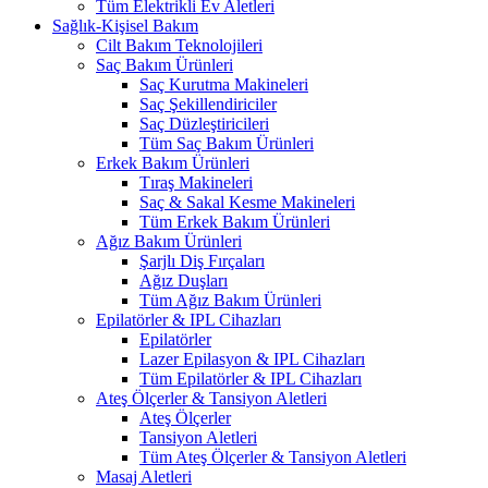
Tüm Elektrikli Ev Aletleri
Sağlık-Kişisel Bakım
Cilt Bakım Teknolojileri
Saç Bakım Ürünleri
Saç Kurutma Makineleri
Saç Şekillendiriciler
Saç Düzleştiricileri
Tüm Saç Bakım Ürünleri
Erkek Bakım Ürünleri
Tıraş Makineleri
Saç & Sakal Kesme Makineleri
Tüm Erkek Bakım Ürünleri
Ağız Bakım Ürünleri
Şarjlı Diş Fırçaları
Ağız Duşları
Tüm Ağız Bakım Ürünleri
Epilatörler & IPL Cihazları
Epilatörler
Lazer Epilasyon & IPL Cihazları
Tüm Epilatörler & IPL Cihazları
Ateş Ölçerler & Tansiyon Aletleri
Ateş Ölçerler
Tansiyon Aletleri
Tüm Ateş Ölçerler & Tansiyon Aletleri
Masaj Aletleri