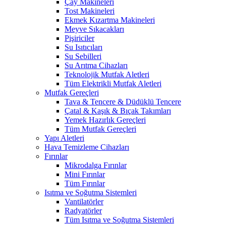
Çay Makineleri
Tost Makineleri
Ekmek Kızartma Makineleri
Meyve Sıkacakları
Pişiriciler
Su Isıtıcıları
Su Sebilleri
Su Arıtma Cihazları
Teknolojik Mutfak Aletleri
Tüm Elektrikli Mutfak Aletleri
Mutfak Gereçleri
Tava & Tencere & Düdüklü Tencere
Çatal & Kaşık & Bıçak Takımları
Yemek Hazırlık Gereçleri
Tüm Mutfak Gereçleri
Yapı Aletleri
Hava Temizleme Cihazları
Fırınlar
Mikrodalga Fırınlar
Mini Fırınlar
Tüm Fırınlar
Isıtma ve Soğutma Sistemleri
Vantilatörler
Radyatörler
Tüm Isıtma ve Soğutma Sistemleri