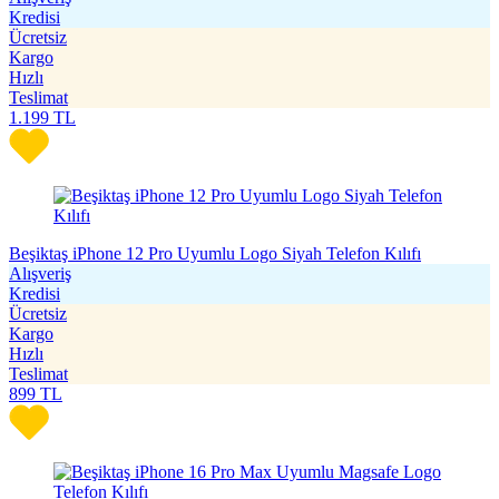
Kredisi
Ücretsiz
Kargo
Hızlı
Teslimat
1.199
TL
Beşiktaş iPhone 12 Pro Uyumlu Logo Siyah Telefon Kılıfı
Alışveriş
Kredisi
Ücretsiz
Kargo
Hızlı
Teslimat
899
TL