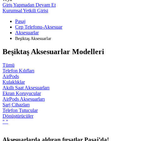
Giriş Yapmadan Devam Et
Kurumsal Yetkili Girişi
Pasaj
Cep Telefonu-Aksesuar
Aksesuarlar
Beşiktaş Aksesuarlar
Beşiktaş Aksesuarlar Modelleri
Tümü
Telefon Kılıfları
AirPods
Kulaklıklar
Akıllı Saat Aksesuarları
Ekran Koruyucular
AirPods Aksesuarları
Şarj Cihazları
Telefon Tutucular
Dönüştürücüler
"
"
Aksesuarlarda aldıran fırsatlar Pasaj’da!