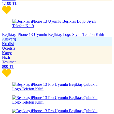
1.199
TL
Beşiktaş iPhone 13 Uyumlu Beşiktaş Logo Siyah Telefon Kılıfı
Alışveriş
Kredisi
Ücretsiz
Kargo
Hızlı
Teslimat
899
TL