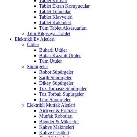
Tablet Kılıfları
Tablet Ekran Koruyucular
Tablet Tutucular
Tablet Klavyeleri
Tablet Kalemleri
Tüm Tablet Aksesuarları
Tüm Bilgisayar-Tablet
Elektrikli Ev Aletleri
Ütüler
Buharlı Ütüler
Buhar Kazanlı Ütüler
Tüm Ütüler
Süpürgeler
Robot Süpürgeler
Şarjlı Süpürgeler
Dikey Süpürgeler
Toz Torbasız Süpürgeler
Toz Torbalı Süpürgeler
Tüm Süpürgeler
Elektrikli Mutfak Aletleri
Airfryer & Fritözler
Mutfak Robotları
Blender & Mikserler
Kahve Makineleri
Kahve Çeşitleri