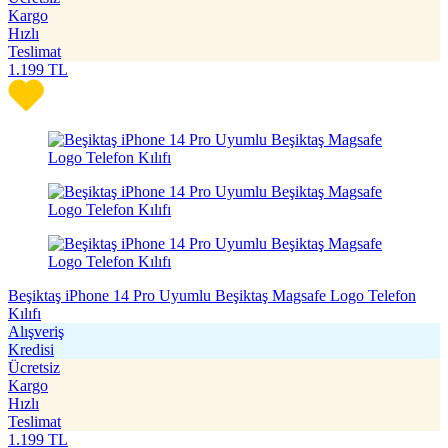
Kargo
Hızlı
Teslimat
1.199
TL
Beşiktaş iPhone 14 Pro Uyumlu Beşiktaş Magsafe Logo Telefon
Kılıfı
Alışveriş
Kredisi
Ücretsiz
Kargo
Hızlı
Teslimat
1.199
TL