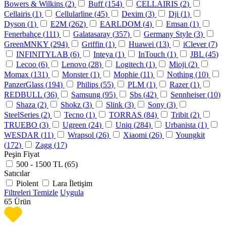
Bowers & Wilkins (
2
)
Buff (
154
)
CELLAIRIS (
2
)
Cellairis (
1
)
Cellularline (
45
)
Dexim (
3
)
Dji (
1
)
Dyson (
1
)
E2M (
262
)
EARLDOM (
4
)
Emsan (
1
)
Fenerbahçe (
111
)
Galatasaray (
357
)
Germany Style (
3
)
GreenMNKY (
294
)
Griffin (
1
)
Huawei (
13
)
iClever (
7
)
INFINITYLAB (
6
)
Inteya (
1
)
InTouch (
1
)
JBL (
45
)
Lecoo (
6
)
Lenovo (
28
)
Logitech (
1
)
Mioji (
2
)
Momax (
131
)
Monster (
1
)
Mophie (
11
)
Nothing (
10
)
PanzerGlass (
194
)
Philips (
55
)
PLM (
1
)
Razer (
1
)
REDBULL (
36
)
Samsung (
95
)
Sbs (
42
)
Sennheiser (
10
)
Shaza (
2
)
Shokz (
3
)
Slink (
3
)
Sony (
3
)
SteelSeries (
2
)
Tecno (
1
)
TORRAS (
84
)
Tribit (
2
)
TRUEBO (
3
)
Ugreen (
24
)
Uniq (
284
)
Urbanista (
1
)
WESDAR (
11
)
Wrapsol (
26
)
Xiaomi (
26
)
Youngkit
(
172
)
Zagg (
17
)
Peşin Fiyat
500 - 1500 TL (
65
)
Satıcılar
Piolent
Lara İletişim
Filtreleri Temizle
Uygula
65
Ürün