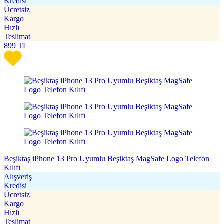
Kredisi
Ücretsiz
Kargo
Hızlı
Teslimat
899
TL
Beşiktaş iPhone 13 Pro Uyumlu Beşiktaş MagSafe Logo Telefon
Kılıfı
Alışveriş
Kredisi
Ücretsiz
Kargo
Hızlı
Teslimat