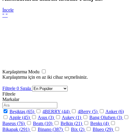
İncele
"
"
Karşılaştırma Modu
Karşılaştırma için en az iki cihaz seçmelisiniz.
Filtrele
0
Sırala
Filtrele
Markalar
Beşiktaş (
65
)
4BERRY (
44
)
4Berry (
5
)
Anker (
6
)
Apple (
45
)
Asus (
3
)
Aukey (
1
)
Bang Olufsen (
3
)
Baseus (
76
)
Beats (
10
)
Belkin (
21
)
Benks (
4
)
Bikapak (
291
)
Binano (
387
)
Bix (
2
)
Blueo (
29
)