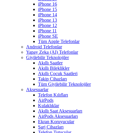
iPhone 16
iPhone 15
iPhone 14
iPhone 13
iPhone 12
iPhone 11
iPhone SE
Tüm Apple Telefonlar
Android Telefonlar
Yapay Zeka (AI) Telefonlar
Giyilebilir Teknolojiler
Akıllı Saatler
Akıllı Bileklikler
Akıllı Çocuk Saatleri
Takip Cihazları
Tüm Giyilebilir Teknolojiler
Aksesuarlar
Telefon Kılıfları
AirPods
Kulaklıklar
Akıllı Saat Aksesuarları
AirPods Aksesuarları
Ekran Koruyucular
Şarj Cihazları
Telefon Tutucular