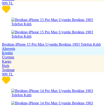
999
TL
Beşiktaş iPhone 15 Pro Max Uyumlu Beşiktaş 1903 Telefon Kılıfı
Alışveriş
Kredisi
Ücretsiz
Kargo
Hızlı
Teslimat
999
TL