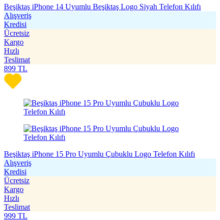
Beşiktaş iPhone 14 Uyumlu Beşiktaş Logo Siyah Telefon Kılıfı
Alışveriş
Kredisi
Ücretsiz
Kargo
Hızlı
Teslimat
899
TL
Beşiktaş iPhone 15 Pro Uyumlu Çubuklu Logo Telefon Kılıfı
Alışveriş
Kredisi
Ücretsiz
Kargo
Hızlı
Teslimat
999
TL