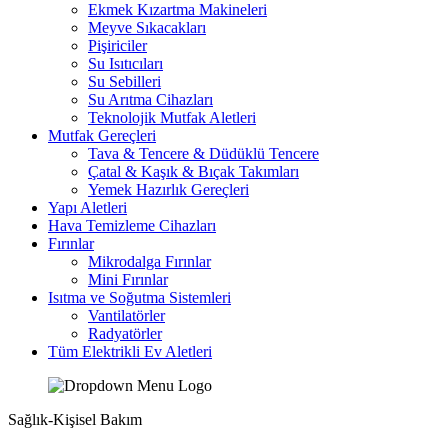
Ekmek Kızartma Makineleri
Meyve Sıkacakları
Pişiriciler
Su Isıtıcıları
Su Sebilleri
Su Arıtma Cihazları
Teknolojik Mutfak Aletleri
Mutfak Gereçleri
Tava & Tencere & Düdüklü Tencere
Çatal & Kaşık & Bıçak Takımları
Yemek Hazırlık Gereçleri
Yapı Aletleri
Hava Temizleme Cihazları
Fırınlar
Mikrodalga Fırınlar
Mini Fırınlar
Isıtma ve Soğutma Sistemleri
Vantilatörler
Radyatörler
Tüm Elektrikli Ev Aletleri
Sağlık-Kişisel Bakım