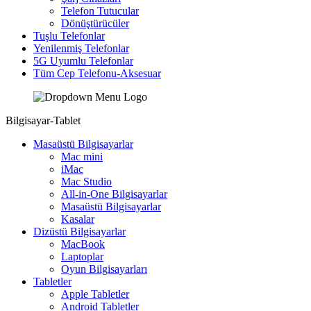
Telefon Tutucular
Dönüştürücüler
Tuşlu Telefonlar
Yenilenmiş Telefonlar
5G Uyumlu Telefonlar
Tüm Cep Telefonu-Aksesuar
Bilgisayar-Tablet
Masaüstü Bilgisayarlar
Mac mini
iMac
Mac Studio
All-in-One Bilgisayarlar
Masaüstü Bilgisayarlar
Kasalar
Dizüstü Bilgisayarlar
MacBook
Laptoplar
Oyun Bilgisayarları
Tabletler
Apple Tabletler
Android Tabletler