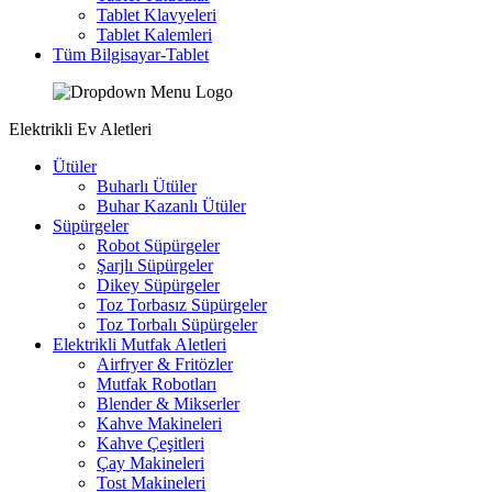
Tablet Klavyeleri
Tablet Kalemleri
Tüm Bilgisayar-Tablet
Elektrikli Ev Aletleri
Ütüler
Buharlı Ütüler
Buhar Kazanlı Ütüler
Süpürgeler
Robot Süpürgeler
Şarjlı Süpürgeler
Dikey Süpürgeler
Toz Torbasız Süpürgeler
Toz Torbalı Süpürgeler
Elektrikli Mutfak Aletleri
Airfryer & Fritözler
Mutfak Robotları
Blender & Mikserler
Kahve Makineleri
Kahve Çeşitleri
Çay Makineleri
Tost Makineleri