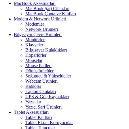
MacBook Aksesuarları
MacBook Şarj Cihazları
MacBook Çanta ve Kılıfları
Modem & Network Ürünleri
Modemler
Network Ürünleri
Bilgisayar Çevre Birimleri
Monitörler
Klavyeler
BiIgisayar Kulaklıkları
Hoparlörler
Mouselar
Mouse Padleri
Dönüştürücüler
Soğutucu & Yükselticiler
Webcam Ürünleri
Kablolar
Laptop Çantaları
UPS & Güç Kaynakları
Yazıcılar
Yazıcı Sarf Ürünleri
Tablet Aksesuarları
Tablet Kılıfları
Tablet Ekran Koruyucular
Tablet Tutucular