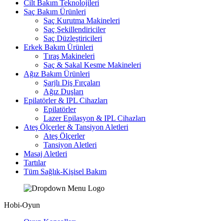
Cilt Bakım Teknolojileri
Saç Bakım Ürünleri
Saç Kurutma Makineleri
Saç Şekillendiriciler
Saç Düzleştiricileri
Erkek Bakım Ürünleri
Tıraş Makineleri
Saç & Sakal Kesme Makineleri
Ağız Bakım Ürünleri
Şarjlı Diş Fırçaları
Ağız Duşları
Epilatörler & IPL Cihazları
Epilatörler
Lazer Epilasyon & IPL Cihazları
Ateş Ölçerler & Tansiyon Aletleri
Ateş Ölçerler
Tansiyon Aletleri
Masaj Aletleri
Tartılar
Tüm Sağlık-Kişisel Bakım
Hobi-Oyun