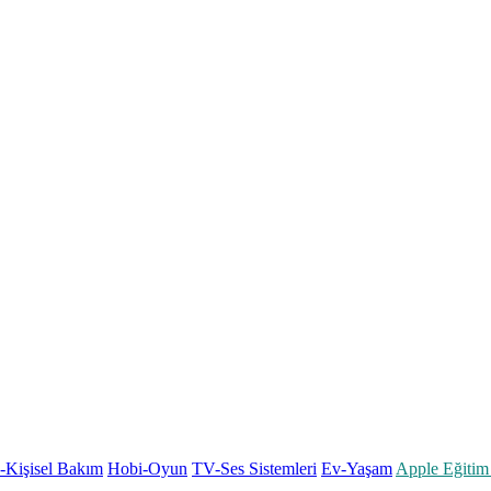
k-Kişisel Bakım
Hobi-Oyun
TV-Ses Sistemleri
Ev-Yaşam
Apple Eğitim