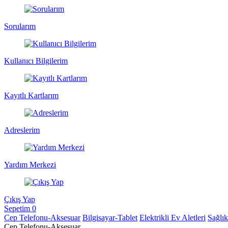
Sorularım
Kullanıcı Bilgilerim
Kayıtlı Kartlarım
Adreslerim
Yardım Merkezi
Çıkış Yap
Sepetim
0
Cep Telefonu-Aksesuar
Bilgisayar-Tablet
Elektrikli Ev Aletleri
Sağlı
Cep Telefonu-Aksesuar