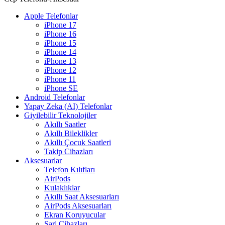
Apple Telefonlar
iPhone 17
iPhone 16
iPhone 15
iPhone 14
iPhone 13
iPhone 12
iPhone 11
iPhone SE
Android Telefonlar
Yapay Zeka (AI) Telefonlar
Giyilebilir Teknolojiler
Akıllı Saatler
Akıllı Bileklikler
Akıllı Çocuk Saatleri
Takip Cihazları
Aksesuarlar
Telefon Kılıfları
AirPods
Kulaklıklar
Akıllı Saat Aksesuarları
AirPods Aksesuarları
Ekran Koruyucular
Şarj Cihazları