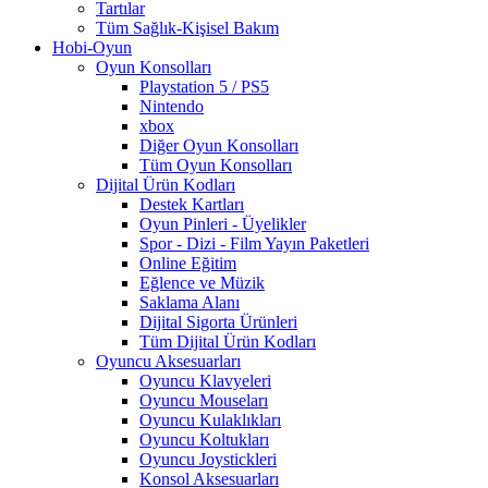
Tartılar
Tüm Sağlık-Kişisel Bakım
Hobi-Oyun
Oyun Konsolları
Playstation 5 / PS5
Nintendo
xbox
Diğer Oyun Konsolları
Tüm Oyun Konsolları
Dijital Ürün Kodları
Destek Kartları
Oyun Pinleri - Üyelikler
Spor - Dizi - Film Yayın Paketleri
Online Eğitim
Eğlence ve Müzik
Saklama Alanı
Dijital Sigorta Ürünleri
Tüm Dijital Ürün Kodları
Oyuncu Aksesuarları
Oyuncu Klavyeleri
Oyuncu Mouseları
Oyuncu Kulaklıkları
Oyuncu Koltukları
Oyuncu Joystickleri
Konsol Aksesuarları