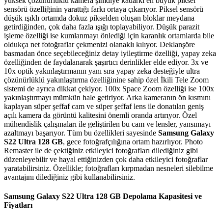
yüksek çözünürlüklü kamera şimdiye kadarki en büyük piksel
sensörü özelliğinin yarattığı farkı ortaya çıkarıyor. Piksel sensörü
düşük ışıklı ortamda dokuz pikselden oluşan bloklar meydana
getirdiğinden, çok daha fazla ışığı toplayabiliyor. Düşük parazit
işleme özelliği ise kumlanmayı önlediği için karanlık ortamlarda bile
oldukça net fotoğraflar çekmenizi olanaklı kılıyor. Deklanşöre
basmadan önce seçebileceğiniz detay iyileştirme özelliği, yapay zeka
özelliğinden de faydalanarak şaşırtıcı derinlikler elde ediyor. 3x ve
10x optik yakınlaştırmanın yanı sıra yapay zeka desteğiyle ultra
çözünürlüklü yakınlaştırma özelliğinine sahip özel İkili Tele Zoom
sistemi de ayrıca dikkat çekiyor. 100x Space Zoom özelliği ise 100x
yakınlaştırmayı mümkün hale getiriyor. Arka kameranın ön kısmını
kaplayan süper şeffaf cam ve süper şeffaf lens ile donatılan geniş
açılı kamera da görüntü kalitesini önemli oranda artırıyor. Özel
mühendislik çalışmaları ile geliştirilen bu cam ve lensler, yansımayı
azaltmayı başarıyor. Tüm bu özellikleri sayesinde
Samsung Galaxy
S22 Ultra 128 GB
, gece fotoğrafçılığına ortam hazırlıyor. Photo
Remaster ile de çektiğiniz etkileyici fotoğrafları dilediğiniz gibi
düzenleyebilir ve hayal ettiğinizden çok daha etkileyici fotoğraflar
yaratabilirsiniz. Özellikle; fotoğrafları kırpmadan nesneleri silebilme
avantajını dilediğiniz gibi kullanabilirsiniz.
Samsung Galaxy S22 Ultra 128 GB Depolama Kapasitesi ve
Fiyatları