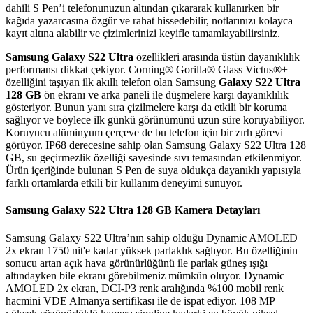
dahili S Pen’i telefonunuzun altından çıkararak kullanırken bir
kağıda yazarcasına özgür ve rahat hissedebilir, notlarınızı kolayca
kayıt altına alabilir ve çizimlerinizi keyifle tamamlayabilirsiniz.
Samsung Galaxy S22 Ultra
özellikleri arasında üstün dayanıklılık
performansı dikkat çekiyor. Corning® Gorilla® Glass Victus®+
özelliğini taşıyan ilk akıllı telefon olan Samsung
Galaxy S22 Ultra
128 GB
ön ekranı ve arka paneli ile düşmelere karşı dayanıklılık
gösteriyor. Bunun yanı sıra çizilmelere karşı da etkili bir koruma
sağlıyor ve böylece ilk günkü görünümünü uzun süre koruyabiliyor.
Koruyucu alüminyum çerçeve de bu telefon için bir zırh görevi
görüyor. IP68 derecesine sahip olan Samsung Galaxy S22 Ultra 128
GB, su geçirmezlik özelliği sayesinde sıvı temasından etkilenmiyor.
Ürün içeriğinde bulunan S Pen de suya oldukça dayanıklı yapısıyla
farklı ortamlarda etkili bir kullanım deneyimi sunuyor.
Samsung Galaxy S22 Ultra 128 GB Kamera Detayları
Samsung Galaxy S22 Ultra’nın sahip olduğu Dynamic AMOLED
2x ekran 1750 nit'e kadar yüksek parlaklık sağlıyor. Bu özelliğinin
sonucu artan açık hava görünürlüğünü ile parlak güneş ışığı
altındayken bile ekranı görebilmeniz mümkün oluyor. Dynamic
AMOLED 2x ekran, DCI-P3 renk aralığında %100 mobil renk
hacmini VDE Almanya sertifikası ile de ispat ediyor. 108 MP