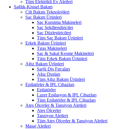
Tüm Elektrikli Ev Aletleri
Sağlık-Kişisel Bakım
Cilt Bakım Teknolojileri
Saç Bakım Ürünleri
Saç Kurutma Makineleri
Saç Şekillendiriciler
Saç Düzleştiricileri
Tüm Saç Bakım Ürünleri
Erkek Bakım Ürünleri
Tıraş Makineleri
Saç & Sakal Kesme Makineleri
Tüm Erkek Bakım Ürünleri
Ağız Bakım Ürünleri
Şarjlı Diş Fırçaları
Ağız Duşları
Tüm Ağız Bakım Ürünleri
Epilatörler & IPL Cihazları
Epilatörler
Lazer Epilasyon & IPL Cihazları
Tüm Epilatörler & IPL Cihazları
Ateş Ölçerler & Tansiyon Aletleri
Ateş Ölçerler
Tansiyon Aletleri
Tüm Ateş Ölçerler & Tansiyon Aletleri
Masaj Aletleri