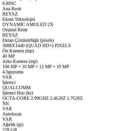
6.8INC
Ana Renk
BEYAZ
Ekran Teknolojisi
DYNAMİC AMOLED 2X
Orıjınal Renk
BEYAZ
Ekran Çözünürlüğü (pixels)
3088X1440 (QUAD HD+) PIXELS
Ön Kamera (mp)
40 MP
Arka Kamera (mp)
108 MP + 10 MP + 12 MP + 10 MP
4.5guyumu
VAR
İşlemci
QUALCOMM
İşlemci Hızı (hz)
OCTA-CORE 2.99GHZ 2.4GHZ 1.7GHZ
Nfc
VAR
Autofocus
VAR
Ağırlık (gr)
228 GR