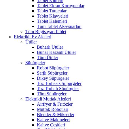
Tablet Kılıfları
Tablet Ekran Koruyucular
Tablet Tutucular
Tablet Klavyeleri
Tablet Kalemleri
Tüm Tablet Aksesuarları
Tüm Bilgisayar-Tablet
Elektrikli Ev Aletleri
Ütüler
Buharlı Ütüler
Buhar Kazanlı Ütüler
Tüm Ütüler
Süpürgeler
Robot Süpürgeler
Şarjlı Süpürgeler
Dikey Süpürgeler
Toz Torbasız Süpürgeler
Toz Torbalı Süpürgeler
Tüm Süpürgeler
Elektrikli Mutfak Aletleri
Airfryer & Fritözler
Mutfak Robotları
Blender & Mikserler
Kahve Makineleri
Kahve Çeşitleri