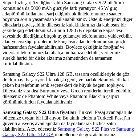
Süper hızlı şarj özelliğine sahip Samsung Galaxy S22 pil ömrü
konusunda da 5000 mAh gücüyle fark yaratıyor. 45 W güç
adaptörünü kullanarak şarj ettiğiniz akıllı telefonunuzu saa​​tler
boyunca sorun yaşamadan kullanabilirsiniz. Üstelik enerjinizi diğer
cihazlarla paylaşabilir, dilerseniz kulaklıklarınızı da kablosuz bir
şekilde şarj edebilirsiniz.Ürünün 128 GB depolama kapasitesi
sayesinde dilediğiniz birçok uygulamayı telefonunuza yükleyebilir,
alan yetersizliği problemi ile karşılaşmadan telefonunuzun güçlü
hafızasından faydalanabilirsiniz. Böylece çektiğiniz fotoğraf ve
videoları telefonunuzda rahatça muhafaza edebilir, verilerinizi
sürekli harici bir diske aktarma zahmetinden de tamamen
kurtulabilirsiniz.
Samsung Galaxy S22 Ultra 128 GB, tasarım özellikleriyle de göz
doldurmayı başarıyor. İlk bakışta geniş ve parlak ekranıyla dikkat
çeken bu telefonun renk seçenekleri de büyük beğeni topluyor.
Dilerseniz sıra dışı Burgundy veya Green renklerini tercih edebilir,
dilerseniz de Phantom White veya Phantom Black’in çarpıcı
görünümlerinden faydalanabilirsiniz.
Samsung Galaxy S22 Ultra fiyatları
Turkcell Pasaj avantajları ile
bütçenize uygun bir hâl alıyor. Bu akıllı telefonu Turkcell Pasaj’ın
güvenli alışveriş avantajından da faydalanarak hızlıca satın
alabilirsiniz. Arzu ederseniz
Samsung Galaxy S22 Plus
ve
Samsung
Galaxy S22 Ultra 512 GB
modellerine de göz atabilirsiniz.