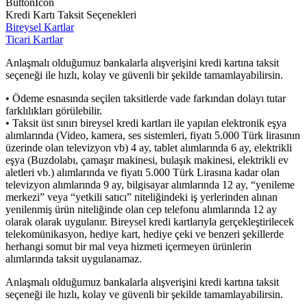
ButtonIcon
Kredi Kartı Taksit Seçenekleri
Bireysel Kartlar
Ticari Kartlar
Anlaşmalı olduğumuz bankalarla alışverişini kredi kartına taksit
seçeneği ile hızlı, kolay ve güvenli bir şekilde tamamlayabilirsin.
• Ödeme esnasında seçilen taksitlerde vade farkından dolayı tutar
farklılıkları görülebilir.
• Taksit üst sınırı bireysel kredi kartları ile yapılan elektronik eşya
alımlarında (Video, kamera, ses sistemleri, fiyatı 5.000 Türk lirasının
üzerinde olan televizyon vb) 4 ay, tablet alımlarında 6 ay, elektrikli
eşya (Buzdolabı, çamaşır makinesi, bulaşık makinesi, elektrikli ev
aletleri vb.) alımlarında ve fiyatı 5.000 Türk Lirasına kadar olan
televizyon alımlarında 9 ay, bilgisayar alımlarında 12 ay, “yenileme
merkezi” veya “yetkili satıcı” niteliğindeki iş yerlerinden alınan
yenilenmiş ürün niteliğinde olan cep telefonu alımlarında 12 ay
olarak olarak uygulanır. Bireysel kredi kartlarıyla gerçekleştirilecek
telekomünikasyon, hediye kart, hediye çeki ve benzeri şekillerde
herhangi somut bir mal veya hizmeti içermeyen ürünlerin
alımlarında taksit uygulanamaz.
Anlaşmalı olduğumuz bankalarla alışverişini kredi kartına taksit
seçeneği ile hızlı, kolay ve güvenli bir şekilde tamamlayabilirsin.