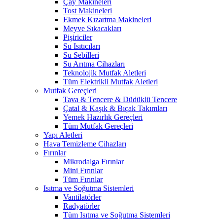
Çay Makineleri
Tost Makineleri
Ekmek Kızartma Makineleri
Meyve Sıkacakları
Pişiriciler
Su Isıtıcıları
Su Sebilleri
Su Arıtma Cihazları
Teknolojik Mutfak Aletleri
Tüm Elektrikli Mutfak Aletleri
Mutfak Gereçleri
Tava & Tencere & Düdüklü Tencere
Çatal & Kaşık & Bıçak Takımları
Yemek Hazırlık Gereçleri
Tüm Mutfak Gereçleri
Yapı Aletleri
Hava Temizleme Cihazları
Fırınlar
Mikrodalga Fırınlar
Mini Fırınlar
Tüm Fırınlar
Isıtma ve Soğutma Sistemleri
Vantilatörler
Radyatörler
Tüm Isıtma ve Soğutma Sistemleri