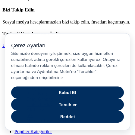
Bizi Takip Edin
Sosyal medya hesaplarımızdan bizi takip edin, fırsatları kaçırmayın.
Turkcell Uygulamasını İndir
Uygulamayı İndir
Hakkımızda
Pasaj Genel Bakış
Haberler & Duyurular
Kurumsal İletişim ve Sürdürürebilirlik
Kariyer
Gizlilik ve Güvenlik
Pasaj İletişim
Pasaj Blog
Pasaj Gaming
Turkcell Blog
Akıllı Ev
5G
Numara Taşıma & Hat Taşıma
Hız Testi
Popüler Kategoriler