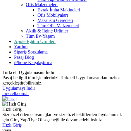
Ofis Malzemeleri
Evrak İmha Makineleri
Ofis Mobilyaları
Masaüstü Gereçleri
Tüm Ofis Malzemeleri
Akıllı & İlginç Ürünler
Tüm Ev-Yaşam
Apple Eğitim Ürünleri
Yardım
Sipariş Sorgulama
Pasaj Blog
iPhone Karşılaştırma
Turkcell Uygulamasını İndir
Pasaj ile ilgili tüm işlemlerinizi Turkcell Uygulamasından hızlıca
gerçekleştirebilirsiniz.
Uygulamayı İndir
turkcell.com.tr
Hızlı Giriş
Size özel ödeme avantajları ve size özel tekliflerden faydalanmak
için Giriş Yap/Üye Ol seçeneği ile devam edebilirsiniz.
Hızlı Giriş
veya