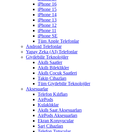
iPhone 16
iPhone 15
iPhone 14
iPhone 13
iPhone 12
iPhone 11
iPhone SE
Tüm Apple Telefonlar
Android Telefonlar
Yapay Zeka (AI) Telefonlar
Giyilebilir Teknolojiler
Akıllı Saatler
Akıllı Bileklikler
Akıllı Çocuk Saatleri
Takip Cihazları
Tüm Giyilebilir Teknolojiler
Aksesuarlar
Telefon Kılıfları
AirPods
Kulaklıklar
Akıllı Saat Aksesuarları
AirPods Aksesuarları
Ekran Koruyucular
Şarj Cihazları
Telefon Tutucular