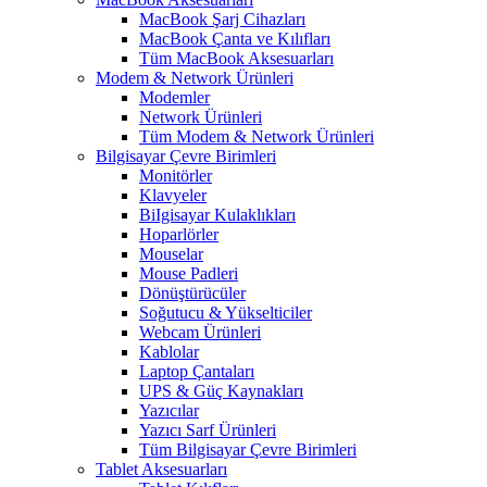
MacBook Şarj Cihazları
MacBook Çanta ve Kılıfları
Tüm MacBook Aksesuarları
Modem & Network Ürünleri
Modemler
Network Ürünleri
Tüm Modem & Network Ürünleri
Bilgisayar Çevre Birimleri
Monitörler
Klavyeler
BiIgisayar Kulaklıkları
Hoparlörler
Mouselar
Mouse Padleri
Dönüştürücüler
Soğutucu & Yükselticiler
Webcam Ürünleri
Kablolar
Laptop Çantaları
UPS & Güç Kaynakları
Yazıcılar
Yazıcı Sarf Ürünleri
Tüm Bilgisayar Çevre Birimleri
Tablet Aksesuarları