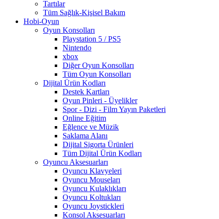
Tartılar
Tüm Sağlık-Kişisel Bakım
Hobi-Oyun
Oyun Konsolları
Playstation 5 / PS5
Nintendo
xbox
Diğer Oyun Konsolları
Tüm Oyun Konsolları
Dijital Ürün Kodları
Destek Kartları
Oyun Pinleri - Üyelikler
Spor - Dizi - Film Yayın Paketleri
Online Eğitim
Eğlence ve Müzik
Saklama Alanı
Dijital Sigorta Ürünleri
Tüm Dijital Ürün Kodları
Oyuncu Aksesuarları
Oyuncu Klavyeleri
Oyuncu Mouseları
Oyuncu Kulaklıkları
Oyuncu Koltukları
Oyuncu Joystickleri
Konsol Aksesuarları