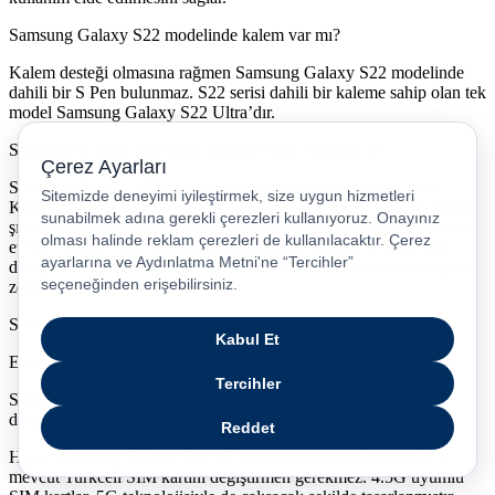
Samsung Galaxy S22 modelinde kalem var mı?
Kalem desteği olmasına rağmen Samsung Galaxy S22 modelinde
dahili bir S Pen bulunmaz. S22 serisi dahili bir kaleme sahip olan tek
model Samsung Galaxy S22 Ultra’dır.
Samsung Galaxy S22 hangi malzemeden yapılmıştır?
Samsung Galaxy S22 tasarımı ve dayanıklılığıyla da öne çıkar.
Kapak bölümü camdan ve çerçevesi alüminyumdan üretilen model,
şık olmasının yanı sıra sağlam yapısıyla da kullanıcılarını memnun
etmeyi başarır. Aynı zamanda beyaz, siyah, pembe ve yeşil gibi
değişik renk alternatiflerine sahip olması sayesinde herkesin kişisel
zevklerine hitap etmeyi başarır.
Samsung Galaxy S22 5G destekliyor mu?
Evet, Samsung Galaxy S22 5g desteği bulunmaktadır.
Samsung Galaxy S22 ile 5G kullanmak için SIM kartımı
değiştirmem gerekir mi?
Hayır, Samsung Galaxy S22 5G uyumlu telefon kullanmak için
mevcut Turkcell SIM kartını değiştirmen gerekmez. 4.5G uyumlu