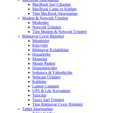
MacBook Şarj Cihazları
MacBook Çanta ve Kılıfları
Tüm MacBook Aksesuarları
Modem & Network Ürünleri
Modemler
Network Ürünleri
Tüm Modem & Network Ürünleri
Bilgisayar Çevre Birimleri
Monitörler
Klavyeler
BiIgisayar Kulaklıkları
Hoparlörler
Mouselar
Mouse Padleri
Dönüştürücüler
Soğutucu & Yükselticiler
Webcam Ürünleri
Kablolar
Laptop Çantaları
UPS & Güç Kaynakları
Yazıcılar
Yazıcı Sarf Ürünleri
Tüm Bilgisayar Çevre Birimleri
Tablet Aksesuarları