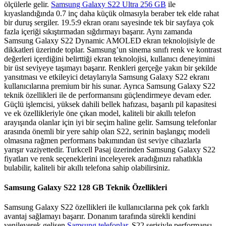
ölçülerle gelir.
Samsung Galaxy S22 Ultra 256 GB
ile
kıyaslandığında 0.7 inç daha küçük olmasıyla beraber tek elde rahat
bir duruş sergiler. 19.5:9 ekran oranı sayesinde tek bir sayfaya çok
fazla içeriği sıkıştırmadan sığdırmayı başarır. Aynı zamanda
Samsung Galaxy S22 Dynamic AMOLED ekran teknolojisiyle de
dikkatleri üzerinde toplar. Samsung’un sinema sınıfı renk ve kontrast
değerleri içerdiğini belirttiği ekran teknolojisi, kullanıcı deneyimini
bir üst seviyeye taşımayı başarır. Renkleri gerçeğe yakın bir şekilde
yansıtması ve etkileyici detaylarıyla Samsung Galaxy S22 ekranı
kullanıcılarına premium bir his sunar. Ayrıca Samsung Galaxy S22
teknik özellikleri ile de performansını güçlendirmeye devam eder.
Güçlü işlemcisi, yüksek dahili bellek hafızası, başarılı pil kapasitesi
ve ek özellikleriyle öne çıkan model, kaliteli bir akıllı telefon
arayışında olanlar için iyi bir seçim haline gelir. Samsung telefonlar
arasında önemli bir yere sahip olan S22, serinin başlangıç modeli
olmasına rağmen performans bakımından üst seviye cihazlarla
yarışır vaziyettedir. Turkcell Pasaj üzerinden Samsung Galaxy S22
fiyatları ve renk seçeneklerini inceleyerek aradığınızı rahatlıkla
bulabilir, kaliteli bir akıllı telefona sahip olabilirsiniz.
Samsung Galaxy S22 128 GB Teknik Özellikleri
Samsung Galaxy S22 özellikleri ile kullanıcılarına pek çok farklı
avantaj sağlamayı başarır. Donanım tarafında sürekli kendini
yenileyerek gelişen
Samsung telefonlar
, S22 serisiyle performansı