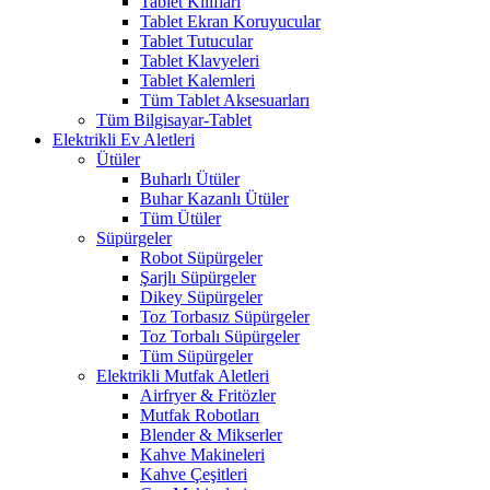
Tablet Kılıfları
Tablet Ekran Koruyucular
Tablet Tutucular
Tablet Klavyeleri
Tablet Kalemleri
Tüm Tablet Aksesuarları
Tüm Bilgisayar-Tablet
Elektrikli Ev Aletleri
Ütüler
Buharlı Ütüler
Buhar Kazanlı Ütüler
Tüm Ütüler
Süpürgeler
Robot Süpürgeler
Şarjlı Süpürgeler
Dikey Süpürgeler
Toz Torbasız Süpürgeler
Toz Torbalı Süpürgeler
Tüm Süpürgeler
Elektrikli Mutfak Aletleri
Airfryer & Fritözler
Mutfak Robotları
Blender & Mikserler
Kahve Makineleri
Kahve Çeşitleri