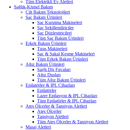
Tüm Elektrikli Ev Aletleri
Sağlık-Kişisel Bakım
Cilt Bakım Teknolojileri
Saç Bakım Ürünleri
Saç Kurutma Makineleri
Saç Şekillendiriciler
Saç Düzleştiricileri
Tüm Saç Bakım Ürünleri
Erkek Bakım Ürünleri
Tıraş Makineleri
Saç & Sakal Kesme Makineleri
Tüm Erkek Bakım Ürünleri
Ağız Bakım Ürünleri
Şarjlı Diş Fırçaları
Ağız Duşları
Tüm Ağız Bakım Ürünleri
Epilatörler & IPL Cihazları
Epilatörler
Lazer Epilasyon & IPL Cihazları
Tüm Epilatörler & IPL Cihazları
Ateş Ölçerler & Tansiyon Aletleri
Ateş Ölçerler
Tansiyon Aletleri
Tüm Ateş Ölçerler & Tansiyon Aletleri
Masaj Aletleri