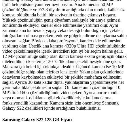
türlü beklentisine yanıt vermeyi başarır. Ana kamerası 50 MP
çözünürlüğünde ve F/2.8 diyafram aralığında olan model, kalite söz
konusu olduğunda belirli bir seviyenin üzerine çıkmayı başarır.
Yüksek çözünürlüğün geniş diyafram aralığıyla bir araya gelmesi
sonucunda etkileyici kareler elde edilmesine yardımcı olur. Aynı
zamanda ana kamerada yapay zeka desteği bulunduğu için çekilen
fotoğrafların olması gereken renk ve gölgelendirme detaylarına sahip
olmasını sağlar. Böylece daha profesyonel kareler elde edilmesine
yardımcı olur. Üstelik ana kamera 4320p Ultra HD çözünürlüğünde
video çekebilmesiyle içerik üreticileri için iyi bir seçim haline gelir.
12 MP çözünürlüğe sahip olan ikinci kamera ekstra geniş açılı olarak
nitelendilir. Tek seferde 120 ºC’lik alanı çekebilmesiyle öne çıkar.
Manzara çekimleri için oldukça idealdir. Üçüncü kamera ise 10 MP
çözünürlüğe sahip olan telefoto lens içerir. Yakın plan çekimlerinde
detayların kaybolmadan etkileyici bir şekilde muhafaza edilmesini
sağlar. Ayrıca 30 kata kadar dijital yakınlaştırma yapabilmesiyle her
yerin rahatlıkla çekilmesini sağlar. Ön kameranın çözünürlüğü 10
MP’dir. 2160p çözünürlüğünde video çeker. Ayrıca portre modu
veya otomatik odaklama gibi ek özellikleriyle kullanıcılarına
fonksiyonellik kazandırır. Kamera sizin için önemliyse Samsung
Galaxy S22 özellikleri içinde aradığınızı bulabilirsiniz.
Samsung Galaxy S22 128 GB Fiyatı