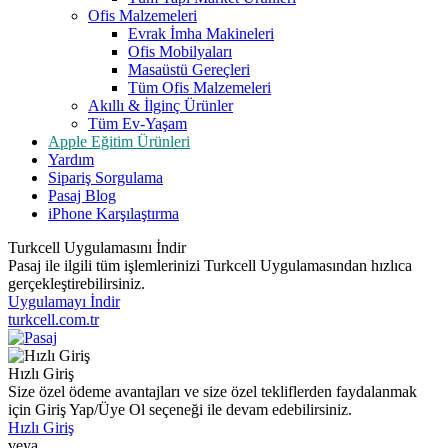
Ofis Malzemeleri
Evrak İmha Makineleri
Ofis Mobilyaları
Masaüstü Gereçleri
Tüm Ofis Malzemeleri
Akıllı & İlginç Ürünler
Tüm Ev-Yaşam
Apple Eğitim Ürünleri
Yardım
Sipariş Sorgulama
Pasaj Blog
iPhone Karşılaştırma
Turkcell Uygulamasını İndir
Pasaj ile ilgili tüm işlemlerinizi Turkcell Uygulamasından hızlıca
gerçekleştirebilirsiniz.
Uygulamayı İndir
turkcell.com.tr
Hızlı Giriş
Size özel ödeme avantajları ve size özel tekliflerden faydalanmak
için Giriş Yap/Üye Ol seçeneği ile devam edebilirsiniz.
Hızlı Giriş
veya