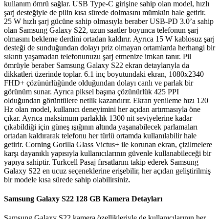
kullanım ömrü sağlar. USB Type-C girişine sahip olan model, hızlı
şarj desteğiyle de pilin kısa sürede dolmasını mümkün hale getirir.
25 W hızlı şarj gücüne sahip olmasıyla beraber USB-PD 3.0’a sahip
olan Samsung Galaxy S22, uzun saatler boyunca telefonun şarj
olmasını bekleme derdini ortadan kaldırır. Ayrıca 15 W kablosuz şarj
desteği de sunduğundan dolayı priz olmayan ortamlarda herhangi bir
sıkıntı yaşamadan telefonunuzu şarj etmenize imkan tanır. Pil
ömrüyle beraber Samsung Galaxy S22 ekran detaylarıyla da
dikkatleri üzerinde toplar. 6.1 inç boyutundaki ekran, 1080x2340
FHD+ çözünürlüğünde olduğundan dolayı canlı ve parlak bir
görünüm sunar. Ayrıca piksel başına çözünürlük 425 PPI
olduğundan görüntülere netlik kazandırır. Ekran yenileme hızı 120
Hz olan model, kullanıcı deneyimini her açıdan artırmasıyla öne
çıkar. Ayrıca maksimum parlaklık 1300 nit seviyelerine kadar
çıkabildiği için güneş ışığının altında yaşanabilecek parlamaları
ortadan kaldırarak telefonu her türlü ortamda kullanılabilir hale
getirir. Corning Gorilla Glass Victus+ ile korunan ekran, çizilmelere
karşı dayanıklı yapısıyla kullanıcılarının güvenle kullanabileceği bir
yapıya sahiptir. Turkcell Pasaj fırsatlarını takip ederek Samsung
Galaxy S22 en ucuz seçeneklerine erişebilir, her açıdan geliştirilmiş
bir modele kısa sürede sahip olabilirsiniz.
Samsung Galaxy S22 128 GB Kamera Detayları
Samsung Galaxy S22 kamera özellikleriyle de kullanıcılarının her