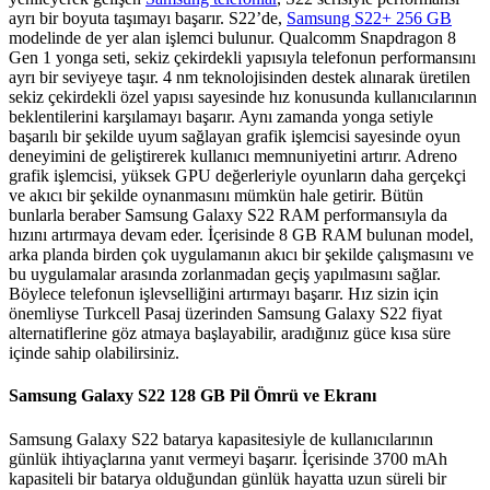
ayrı bir boyuta taşımayı başarır. S22’de,
Samsung S22+ 256 GB
modelinde de yer alan işlemci bulunur. Qualcomm Snapdragon 8
Gen 1 yonga seti, sekiz çekirdekli yapısıyla telefonun performansını
ayrı bir seviyeye taşır. 4 nm teknolojisinden destek alınarak üretilen
sekiz çekirdekli özel yapısı sayesinde hız konusunda kullanıcılarının
beklentilerini karşılamayı başarır. Aynı zamanda yonga setiyle
başarılı bir şekilde uyum sağlayan grafik işlemcisi sayesinde oyun
deneyimini de geliştirerek kullanıcı memnuniyetini artırır. Adreno
grafik işlemcisi, yüksek GPU değerleriyle oyunların daha gerçekçi
ve akıcı bir şekilde oynanmasını mümkün hale getirir. Bütün
bunlarla beraber Samsung Galaxy S22 RAM performansıyla da
hızını artırmaya devam eder. İçerisinde 8 GB RAM bulunan model,
arka planda birden çok uygulamanın akıcı bir şekilde çalışmasını ve
bu uygulamalar arasında zorlanmadan geçiş yapılmasını sağlar.
Böylece telefonun işlevselliğini artırmayı başarır. Hız sizin için
önemliyse Turkcell Pasaj üzerinden Samsung Galaxy S22 fiyat
alternatiflerine göz atmaya başlayabilir, aradığınız güce kısa süre
içinde sahip olabilirsiniz.
Samsung Galaxy S22 128 GB Pil Ömrü ve Ekranı
Samsung Galaxy S22 batarya kapasitesiyle de kullanıcılarının
günlük ihtiyaçlarına yanıt vermeyi başarır. İçerisinde 3700 mAh
kapasiteli bir batarya olduğundan günlük hayatta uzun süreli bir