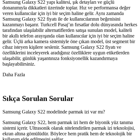
Samsung Galaxy S22 yapı kalitesi, şık detayları ve güçlü
donanımıyla dikkatleri üzerinde toplar. Hız ve performansa değer
veren kullanıcılar için iyi bir seçim haline gelir. Aynı zamanda
Samsung Galaxy S22 fiyatı ile de kullanıcılarının beğenisini
kazanmayı başarır. Turkcell Pasaj’ın fırsatlar dolu dünyasında herkes
tarafından ulaşılabilir alternatiflerden satışa sunulan model, kaliteli
bir akıllı telefon arayışında olan kullanıcılar için iyi bir seçim haline
gelir. Üçlü arka kamera sistemiyle öne çıkan model, üst segment bir
cihaz isteyen kişilere seslenir. Samsung Galaxy S22 fiyatı ve
özelliklerini inceleyerek aradığınız özelliklere uygun etiketlerden
ulaşabilir, günlük yaşantınıza fonksiyonellik kazandırmaya
başlayabilirsiniz.
Daha Fazla
Sıkça Sorulan Sorular
Samsung Galaxy S22 modelinde parmak izi var mı?
Samsung Galaxy S22, hem parmak izi hem de biyonik yüz tanıma
sistemi içerir. Ultrasonik olarak nitelendirilen parmak izi teknolojisi,
ekran altına gömülüdür. Böylece hem pratik hem de teknolojik bir
kullanım elde edilmesini sağlar.