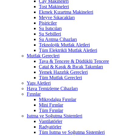
Çay Makineleri
Tost Makineleri
Ekmek Kızartma Makineleri
Meyve Sıkacakları
Pişiriciler
Su Isıtıcıları
Su Sebilleri
Su Arıtma Cihazları
Teknolojik Mutfak Aletleri
Tüm Elektrikli Mutfak Aletleri
Mutfak Gereçleri
Tava & Tencere & Düdüklü Tencere
Çatal & Kaşık & Bıçak Takımları
Yemek Hazırlık Gereçleri
Tüm Mutfak Gereçleri
Yapı Aletleri
Hava Temizleme Cihazları
Fırınlar
Mikrodalga Fırınlar
Mini Fırınlar
Tüm Fırınlar
Isıtma ve Soğutma Sistemleri
Vantilatörler
Radyatörler
Tüm Isıtma ve Soğutma Sistemleri