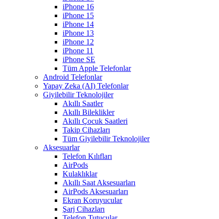
iPhone 16
iPhone 15
iPhone 14
iPhone 13
iPhone 12
iPhone 11
iPhone SE
Tüm Apple Telefonlar
Android Telefonlar
Yapay Zeka (AI) Telefonlar
Giyilebilir Teknolojiler
Akıllı Saatler
Akıllı Bileklikler
Akıllı Çocuk Saatleri
Takip Cihazları
Tüm Giyilebilir Teknolojiler
Aksesuarlar
Telefon Kılıfları
AirPods
Kulaklıklar
Akıllı Saat Aksesuarları
AirPods Aksesuarları
Ekran Koruyucular
Şarj Cihazları
Telefon Tutucular