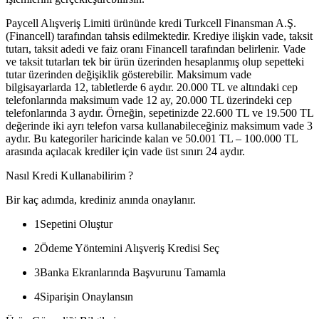
Paycell Alışveriş Limiti ürününde kredi Turkcell Finansman A.Ş.
(Financell) tarafından tahsis edilmektedir. Krediye ilişkin vade, taksit
tutarı, taksit adedi ve faiz oranı Financell tarafından belirlenir. Vade
ve taksit tutarları tek bir ürün üzerinden hesaplanmış olup sepetteki
tutar üzerinden değişiklik gösterebilir. Maksimum vade
bilgisayarlarda 12, tabletlerde 6 aydır. 20.000 TL ve altındaki cep
telefonlarında maksimum vade 12 ay, 20.000 TL üzerindeki cep
telefonlarında 3 aydır. Örneğin, sepetinizde 22.600 TL ve 19.500 TL
değerinde iki ayrı telefon varsa kullanabileceğiniz maksimum vade 3
aydır. Bu kategoriler haricinde kalan ve 50.001 TL – 100.000 TL
arasında açılacak krediler için vade üst sınırı 24 aydır.
Nasıl Kredi Kullanabilirim ?
Bir kaç adımda, krediniz anında onaylanır.
1
Sepetini Oluştur
2
Ödeme Yöntemini Alışveriş Kredisi Seç
3
Banka Ekranlarında Başvurunu Tamamla
4
Siparişin Onaylansın