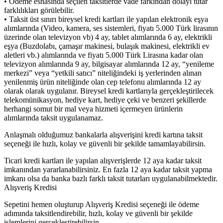
• Ödeme esnasında seçilen taksitlerde vade farkından dolayı tutar
farklılıkları görülebilir.
• Taksit üst sınırı bireysel kredi kartları ile yapılan elektronik eşya
alımlarında (Video, kamera, ses sistemleri, fiyatı 5.000 Türk lirasının
üzerinde olan televizyon vb) 4 ay, tablet alımlarında 6 ay, elektrikli
eşya (Buzdolabı, çamaşır makinesi, bulaşık makinesi, elektrikli ev
aletleri vb.) alımlarında ve fiyatı 5.000 Türk Lirasına kadar olan
televizyon alımlarında 9 ay, bilgisayar alımlarında 12 ay, “yenileme
merkezi” veya “yetkili satıcı” niteliğindeki iş yerlerinden alınan
yenilenmiş ürün niteliğinde olan cep telefonu alımlarında 12 ay
olarak olarak uygulanır. Bireysel kredi kartlarıyla gerçekleştirilecek
telekomünikasyon, hediye kart, hediye çeki ve benzeri şekillerde
herhangi somut bir mal veya hizmeti içermeyen ürünlerin
alımlarında taksit uygulanamaz.
Anlaşmalı olduğumuz bankalarla alışverişini kredi kartına taksit
seçeneği ile hızlı, kolay ve güvenli bir şekilde tamamlayabilirsin.
Ticari kredi kartları ile yapılan alışverişlerde 12 aya kadar taksit
imkanından yararlanabilirsiniz. En fazla 12 aya kadar taksit yapma
imkanı olsa da banka bazlı farklı taksit tutarları uygulanabilmektedir.
Alışveriş Kredisi
Sepetini hemen oluşturup Alışveriş Kredisi seçeneği ile ödeme
adımında taksitlendirebilir, hızlı, kolay ve güvenli bir şekilde
işlemlerini gerçekleştirebilirsin.