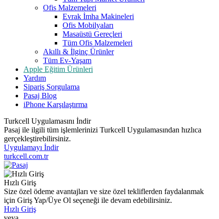
Ofis Malzemeleri
Evrak İmha Makineleri
Ofis Mobilyaları
Masaüstü Gereçleri
Tüm Ofis Malzemeleri
Akıllı & İlginç Ürünler
Tüm Ev-Yaşam
Apple Eğitim Ürünleri
Yardım
Sipariş Sorgulama
Pasaj Blog
iPhone Karşılaştırma
Turkcell Uygulamasını İndir
Pasaj ile ilgili tüm işlemlerinizi Turkcell Uygulamasından hızlıca
gerçekleştirebilirsiniz.
Uygulamayı İndir
turkcell.com.tr
Hızlı Giriş
Size özel ödeme avantajları ve size özel tekliflerden faydalanmak
için Giriş Yap/Üye Ol seçeneği ile devam edebilirsiniz.
Hızlı Giriş
veya