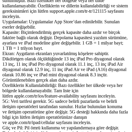
sunulmuştur. Bazı özellikler her bölgede veya her dilde
kullanılamayabilir. Özelliklerin ve dillerin kullanılabilirliği ve sistem
gereksinimleri için lütfen support.apple.com/tr-tr/121115 sayfasını
inceleyin.
Uygulamalar: Uygulamalar App Store’dan edinilebilir. Sunulan
eserler değişebilir.
Kapasite: Biçimlendirilmiş gerçek kapasite daha azdır ve birçok
faktöre bağlı olarak değişir. Depolama kapasitesi yazılım sürümüne,
ayarlara ve iPad modeline göre değişebilir. 1 GB = 1 milyar bayt;
1 TB = 1 trilyon bayt.
Ekran: Aygıtların ekranları yuvarlatılmış köşelere sahiptir.
Dikdörtgen olarak ölçüldüğünde 13 inç iPad Pro diyagonal olarak
13 inç, 11 inç iPad Pro diyagonal olarak 11.1 inç, 13 inç iPad Air
diyagonal olarak 12.9 inç, 11 inç iPad Air ve iPad (A16) diyagonal
olarak 10.86 inç ve iPad mini diyagonal olarak 8.3 inçtir.
Görüntülenebilen gerçek alan daha azdır.
Özelliklerin Kullanılabilirliği: Bazı özellikler her ülkede veya her
bölgede kullanılamayabilir. Tam liste için
lütfen apple.com/tr/ios/feature-availability sayfasını inceleyin.
5G: Veri tarifesi gerekir. 5G sadece belirli pazarlarda ve belirli
iletişim operatörleri tarafından sunulur. Hızlar bulunulan konuma
ve iletişim operatörüne göre değişir. 5G desteği hakkında daha fazla
bilgi için lütfen iletişim operatörünüze danışın
ve apple.com/tr/ipad/cellular sayfasını inceleyin.
Güç ve Pil: Pil ömrü kullanıma ve yapılandırmaya göre değişir.