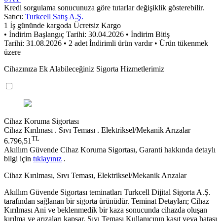
Kredi sorgulama sonucunuza göre tutarlar değişiklik gösterebilir.
Satıcı:
Turkcell Satış A.Ş.
1 İş gününde kargoda
Ücretsiz Kargo
• İndirim Başlangıç Tarihi: 30.04.2026
• İndirim Bitiş
Tarihi: 31.08.2026
• 2 adet İndirimli ürün vardır
• Ürün tükenmek
üzere
Cihazınıza Ek Alabileceğiniz Sigorta Hizmetlerimiz
Cihaz Koruma Sigortası
Cihaz Kırılması . Sıvı Teması . Elektriksel/Mekanik Arızalar
TL
6.796,51
Akıllım Güvende Cihaz Koruma Sigortası, Garanti hakkında detaylı
bilgi için
tıklayınız
.
Cihaz Kırılması, Sıvı Teması, Elektriksel/Mekanik Arızalar
Akıllım Güvende Sigortası teminatları Turkcell Dijital Sigorta A.Ş.
tarafından sağlanan bir sigorta ürünüdür. Teminat Detayları; Cihaz
Kırılması Ani ve beklenmedik bir kaza sonucunda cihazda oluşan
kırılma ve arızaları kapsar. Sıvı Teması Kullanıcının kasıt veya hatası