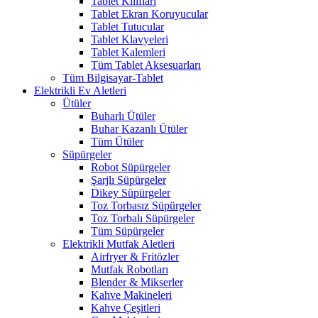
Tablet Kılıfları
Tablet Ekran Koruyucular
Tablet Tutucular
Tablet Klavyeleri
Tablet Kalemleri
Tüm Tablet Aksesuarları
Tüm Bilgisayar-Tablet
Elektrikli Ev Aletleri
Ütüler
Buharlı Ütüler
Buhar Kazanlı Ütüler
Tüm Ütüler
Süpürgeler
Robot Süpürgeler
Şarjlı Süpürgeler
Dikey Süpürgeler
Toz Torbasız Süpürgeler
Toz Torbalı Süpürgeler
Tüm Süpürgeler
Elektrikli Mutfak Aletleri
Airfryer & Fritözler
Mutfak Robotları
Blender & Mikserler
Kahve Makineleri
Kahve Çeşitleri