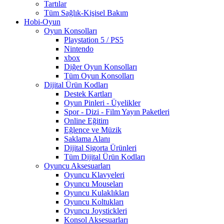
Tartılar
Tüm Sağlık-Kişisel Bakım
Hobi-Oyun
Oyun Konsolları
Playstation 5 / PS5
Nintendo
xbox
Diğer Oyun Konsolları
Tüm Oyun Konsolları
Dijital Ürün Kodları
Destek Kartları
Oyun Pinleri - Üyelikler
Spor - Dizi - Film Yayın Paketleri
Online Eğitim
Eğlence ve Müzik
Saklama Alanı
Dijital Sigorta Ürünleri
Tüm Dijital Ürün Kodları
Oyuncu Aksesuarları
Oyuncu Klavyeleri
Oyuncu Mouseları
Oyuncu Kulaklıkları
Oyuncu Koltukları
Oyuncu Joystickleri
Konsol Aksesuarları