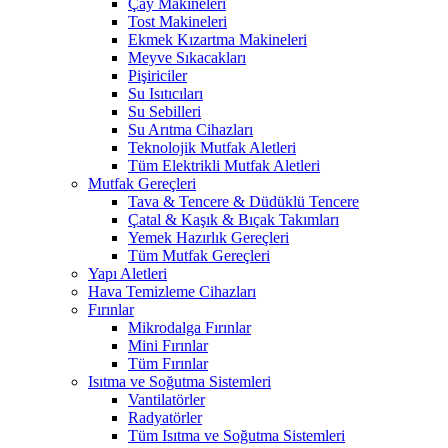
Çay Makineleri
Tost Makineleri
Ekmek Kızartma Makineleri
Meyve Sıkacakları
Pişiriciler
Su Isıtıcıları
Su Sebilleri
Su Arıtma Cihazları
Teknolojik Mutfak Aletleri
Tüm Elektrikli Mutfak Aletleri
Mutfak Gereçleri
Tava & Tencere & Düdüklü Tencere
Çatal & Kaşık & Bıçak Takımları
Yemek Hazırlık Gereçleri
Tüm Mutfak Gereçleri
Yapı Aletleri
Hava Temizleme Cihazları
Fırınlar
Mikrodalga Fırınlar
Mini Fırınlar
Tüm Fırınlar
Isıtma ve Soğutma Sistemleri
Vantilatörler
Radyatörler
Tüm Isıtma ve Soğutma Sistemleri