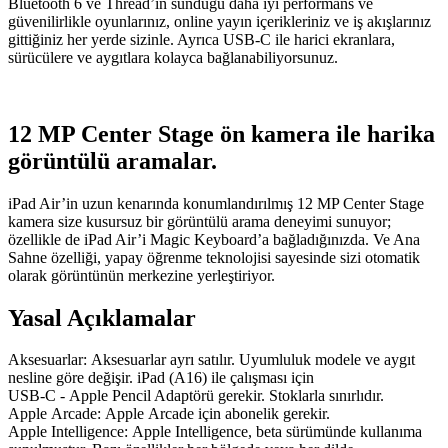
Bluetooth 6 ve Thread’in sunduğu daha iyi performans ve
güvenilirlikle oyunlarınız, online yayın içerikleriniz ve iş akışlarınız
gittiğiniz her yerde sizinle. Ayrıca USB‑C ile harici ekranlara,
sürücülere ve aygıtlara kolayca bağlanabiliyorsunuz.
12 MP Center Stage ön kamera ile harika
görüntülü aramalar.
iPad Air’in uzun kenarında konumlandırılmış 12 MP Center Stage
kamera size kusursuz bir görüntülü arama deneyimi sunuyor;
özellikle de iPad Air’i Magic Keyboard’a bağladığınızda. Ve Ana
Sahne özelliği, yapay öğrenme teknolojisi sayesinde sizi otomatik
olarak görüntünün merkezine yerleştiriyor.
Yasal Açıklamalar
Aksesuarlar: Aksesuarlar ayrı satılır. Uyumluluk modele ve aygıt
nesline göre değişir. iPad (A16) ile çalışması için
USB‑C - Apple Pencil Adaptörü gerekir. Stoklarla sınırlıdır.
Apple Arcade: Apple Arcade için abonelik gerekir.
Apple Intelligence: Apple Intelligence, beta sürümünde kullanıma