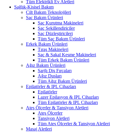
Tüm Elektrikli Ev Aletleri
Sağlık-Kişisel Bakım
Cilt Bakım Teknolojileri
Saç Bakım Ürünleri
Saç Kurutma Makineleri
Saç Şekillendiriciler
Saç Düzleştiricileri
Tüm Saç Bakım Ürünleri
Erkek Bakım Ürünleri
Tıraş Makineleri
Saç & Sakal Kesme Makineleri
Tüm Erkek Bakım Ürünleri
Ağız Bakım Ürünleri
Şarjlı Diş Fırçaları
Ağız Duşları
Tüm Ağız Bakım Ürünleri
Epilatörler & IPL Cihazları
Epilatörler
Lazer Epilasyon & IPL Cihazları
Tüm Epilatörler & IPL Cihazları
Ateş Ölçerler & Tansiyon Aletleri
Ateş Ölçerler
Tansiyon Aletleri
Tüm Ateş Ölçerler & Tansiyon Aletleri
Masaj Aletleri