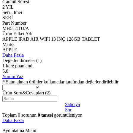
Garanti Süresi
2 YIL
Seri - Imeı
SERİ
Part Number
MH5T4TU/A
Ürün Etiket Adı
APPLE IPAD AIR WIFI 13 İNÇ 128GB TABLET
Marka
APPLE
Daha Fazla
Değerlendirmeler
(1)
1 kere puanlandı
5,0
Yorum Yaz
* Satın alınan ürünler kullanıcılar tarafından değerlendirilebilir
Ürün Soru&Cevapları
(2)
Satıcıya
Sor
Toplam
0
sorunun
0
tanesi
görüntüleniyor.
Daha Fazla
Aydınlatma Metni