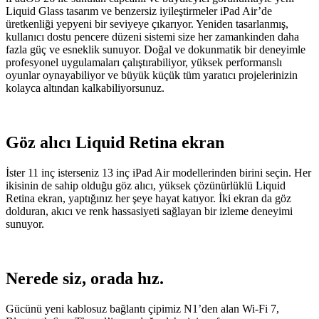
Liquid Glass tasarım ve benzersiz iyileştirmeler iPad Air’de
üretkenliği yepyeni bir seviyeye çıkarıyor. Yeniden tasarlanmış,
kullanıcı dostu pencere düzeni sistemi size her zamankinden daha
fazla güç ve esneklik sunuyor. Doğal ve dokunmatik bir deneyimle
profesyonel uygulamaları çalıştırabiliyor, yüksek performanslı
oyunlar oynayabiliyor ve büyük küçük tüm yaratıcı projelerinizin
kolayca altından kalkabiliyorsunuz.
Göz alıcı Liquid Retina ekran
İster 11 inç isterseniz 13 inç iPad Air modellerinden birini seçin. Her
ikisinin de sahip olduğu göz alıcı, yüksek çözünürlüklü Liquid
Retina ekran, yaptığınız her şeye hayat katıyor. İki ekran da göz
dolduran, akıcı ve renk hassasiyeti sağlayan bir izleme deneyimi
sunuyor.
Nerede siz, orada hız.
Gücünü yeni kablosuz bağlantı çipimiz N1’den alan Wi‑Fi 7,