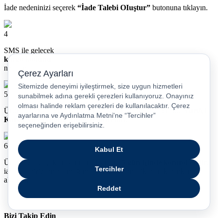
İade nedeninizi seçerek
“İade Talebi OIuştur”
butonuna tıklayın.
4
SMS ile gelecek
kargo kodunu
not alın.
5
Ürünü eksiksiz bir şekilde paketleyerek faturası ile birlikte
Yurtiçi
Kargo’ya 7 iş günü içinde teslim edin.
6
Ürün bize ulaştıktan sonra maksimum
5 gün içinde kontrol edilir,
iade talebiniz onaylandığında paranız otomatik olarak bankanıza
aktarılır.
Bizi Takip Edin