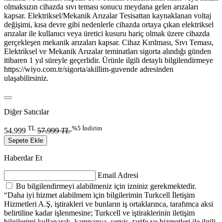
olmaksızın cihazda sıvı teması sonucu meydana gelen arızaları
kapsar. Elektriksel/Mekanik Arızalar Tesisattan kaynaklanan voltaj
değişimi, kısa devre gibi nedenlerle cihazda ortaya çıkan elektriksel
arızalar ile kullanıcı veya üretici kusuru hariç olmak üzere cihazda
gerçekleşen mekanik arızaları kapsar. Cihaz Kırılması, Sıvı Teması,
Elektriksel ve Mekanik Arızalar teminatları sigorta alındığı günden
itibaren 1 yıl süreyle geçerlidir. Ürünle ilgili detaylı bilgilendirmeye
https://wiyo.com.tr/sigorta/akillim-guvende adresinden
ulaşabilirsiniz.
Diğer Satıcılar
TL
%5 İndirim
54.999
57.999
TL
Sepete Ekle
Haberdar Et
Email Adresi
Bu bilgilendirmeyi alabilmeniz için izniniz gerekmektedir.
“Daha iyi hizmet alabilmem için bilgilerimin Turkcell İletişim
Hizmetleri A.Ş, iştirakleri ve bunların iş ortaklarınca, tarafımca aksi
belirtiline kadar işlenmesine; Turkcell ve iştiraklerinin iletişim
bilgilerimi kullanarak, kampanya, servis, tarife ve hizmetleri ile ilgili