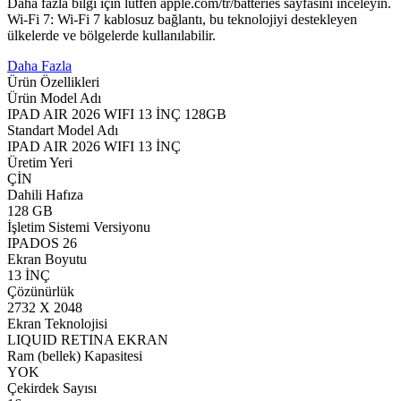
Daha fazla bilgi için lütfen apple.com/tr/batteries sayfasını inceleyin.
Wi‑Fi 7: Wi‑Fi 7 kablosuz bağlantı, bu teknolojiyi destekleyen
ülkelerde ve bölgelerde kullanılabilir.
Daha Fazla
Ürün Özellikleri
Ürün Model Adı
IPAD AIR 2026 WIFI 13 İNÇ 128GB
Standart Model Adı
IPAD AIR 2026 WIFI 13 İNÇ
Üretim Yeri
ÇİN
Dahili Hafıza
128 GB
İşletim Sistemi Versiyonu
IPADOS 26
Ekran Boyutu
13 İNÇ
Çözünürlük
2732 X 2048
Ekran Teknolojisi
LIQUID RETINA EKRAN
Ram (bellek) Kapasitesi
YOK
Çekirdek Sayısı