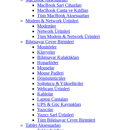
MacBook Şarj Cihazları
MacBook Çanta ve Kılıfları
Tüm MacBook Aksesuarları
Modem & Network Ürünleri
Modemler
Network Ürünleri
Tüm Modem & Network Ürünleri
Bilgisayar Çevre Birimleri
Monitörler
Klavyeler
BiIgisayar Kulaklıkları
Hoparlörler
Mouselar
Mouse Padleri
Dönüştürücüler
Soğutucu & Yükselticiler
Webcam Ürünleri
Kablolar
Laptop Çantaları
UPS & Güç Kaynakları
Yazıcılar
Yazıcı Sarf Ürünleri
Tüm Bilgisayar Çevre Birimleri
Tablet Aksesuarları