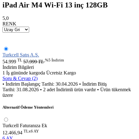
iPad Air M4 Wi-Fi 13 inç 128GB
5,0
RENK
Turkcell Satış A.Ş.
TL
%5 İndirim
54.999
57.999
TL
İndirim Bilgileri
1 İş gününde kargoda
Ücretsiz Kargo
Soru & Cevap (2)
• İndirim Başlangıç Tarihi: 30.04.2026
• İndirim Bitiş
Tarihi: 31.08.2026
• 2 adet İndirimli ürün vardır
• Ürün tükenmek
üzere
Alternatif Ödeme Yöntemleri
Turkcell Faturanıza Ek
TLx6 AY
12.466,94
6 AY