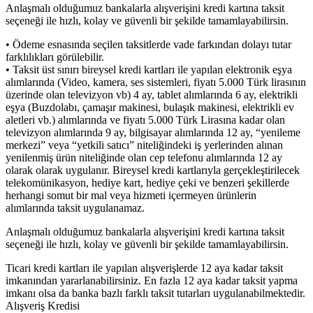
Anlaşmalı olduğumuz bankalarla alışverişini kredi kartına taksit
seçeneği ile hızlı, kolay ve güvenli bir şekilde tamamlayabilirsin.
• Ödeme esnasında seçilen taksitlerde vade farkından dolayı tutar
farklılıkları görülebilir.
• Taksit üst sınırı bireysel kredi kartları ile yapılan elektronik eşya
alımlarında (Video, kamera, ses sistemleri, fiyatı 5.000 Türk lirasının
üzerinde olan televizyon vb) 4 ay, tablet alımlarında 6 ay, elektrikli
eşya (Buzdolabı, çamaşır makinesi, bulaşık makinesi, elektrikli ev
aletleri vb.) alımlarında ve fiyatı 5.000 Türk Lirasına kadar olan
televizyon alımlarında 9 ay, bilgisayar alımlarında 12 ay, “yenileme
merkezi” veya “yetkili satıcı” niteliğindeki iş yerlerinden alınan
yenilenmiş ürün niteliğinde olan cep telefonu alımlarında 12 ay
olarak olarak uygulanır. Bireysel kredi kartlarıyla gerçekleştirilecek
telekomünikasyon, hediye kart, hediye çeki ve benzeri şekillerde
herhangi somut bir mal veya hizmeti içermeyen ürünlerin
alımlarında taksit uygulanamaz.
Anlaşmalı olduğumuz bankalarla alışverişini kredi kartına taksit
seçeneği ile hızlı, kolay ve güvenli bir şekilde tamamlayabilirsin.
Ticari kredi kartları ile yapılan alışverişlerde 12 aya kadar taksit
imkanından yararlanabilirsiniz. En fazla 12 aya kadar taksit yapma
imkanı olsa da banka bazlı farklı taksit tutarları uygulanabilmektedir.
Alışveriş Kredisi