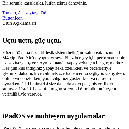
Bir sorunla karşılaşıldı, lütfen tekrar deneyiniz.
Tamam, Anasayfaya Dön
ButtonIcon
Ürün Açıklamaları
Uçtu uçtu, güç uçtu.
Yüzde 50 daha fazla birleşik sistem belleğine sahip ışık hızındaki
M4 çip iPad Air’de yapmayı sevdiğiniz her şey için performansı bir
üst seviyeye taşıyor. Aynı zamanda yapay zeka için bir güç merkezi.
Her gün kullandığınız yapay zeka özellikleri ve becerileriyle
işlerinizi daha hızlı ve zahmetsizce halletmenizi sağlıyor. Çalışırken,
online video izlerken, yaratıcılığınızı gösterirken ya da oyun
oynarken, GPU mimarisi size daha da akıcı gelişmiş grafikler
sunuyor. Üstelik hepsini tüm gün süren pil ömrünün muhteşem
verimliliğiyle yapıyor.
iPadOS ve muhteşem uygulamalar
iPadOS 26 ile sunulan capcanlı ve büyüleyici görünümüyle yeni