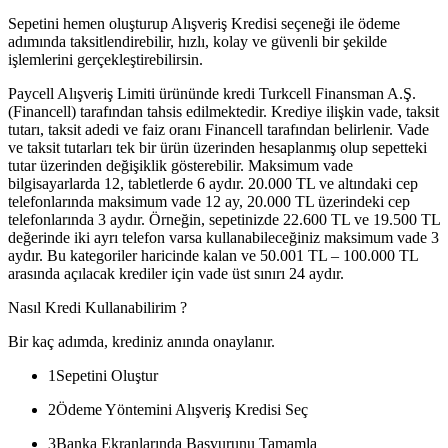
Sepetini hemen oluşturup Alışveriş Kredisi seçeneği ile ödeme
adımında taksitlendirebilir, hızlı, kolay ve güvenli bir şekilde
işlemlerini gerçekleştirebilirsin.
Paycell Alışveriş Limiti ürününde kredi Turkcell Finansman A.Ş.
(Financell) tarafından tahsis edilmektedir. Krediye ilişkin vade, taksit
tutarı, taksit adedi ve faiz oranı Financell tarafından belirlenir. Vade
ve taksit tutarları tek bir ürün üzerinden hesaplanmış olup sepetteki
tutar üzerinden değişiklik gösterebilir. Maksimum vade
bilgisayarlarda 12, tabletlerde 6 aydır. 20.000 TL ve altındaki cep
telefonlarında maksimum vade 12 ay, 20.000 TL üzerindeki cep
telefonlarında 3 aydır. Örneğin, sepetinizde 22.600 TL ve 19.500 TL
değerinde iki ayrı telefon varsa kullanabileceğiniz maksimum vade 3
aydır. Bu kategoriler haricinde kalan ve 50.001 TL – 100.000 TL
arasında açılacak krediler için vade üst sınırı 24 aydır.
Nasıl Kredi Kullanabilirim ?
Bir kaç adımda, krediniz anında onaylanır.
1
Sepetini Oluştur
2
Ödeme Yöntemini Alışveriş Kredisi Seç
3
Banka Ekranlarında Başvurunu Tamamla