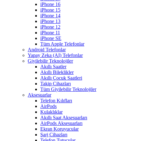
iPhone 16
iPhone 15
iPhone 14
iPhone 13
iPhone 12
iPhone 11
iPhone SE
Tüm Apple Telefonlar
Android Telefonlar
Yapay Zeka (AI) Telefonlar
Giyilebilir Teknolojiler
Akıllı Saatler
Akıllı Bileklikler
Akıllı Çocuk Saatleri
Takip Cihazları
Tüm Giyilebilir Teknolojiler
Aksesuarlar
Telefon Kılıfları
AirPods
Kulaklıklar
Akıllı Saat Aksesuarları
AirPods Aksesuarları
Ekran Koruyucular
Şarj Cihazları
Telefon Tutucular