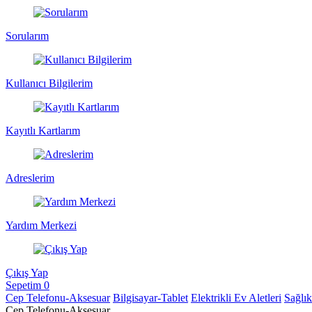
Sorularım
Kullanıcı Bilgilerim
Kayıtlı Kartlarım
Adreslerim
Yardım Merkezi
Çıkış Yap
Sepetim
0
Cep Telefonu-Aksesuar
Bilgisayar-Tablet
Elektrikli Ev Aletleri
Sağlı
Cep Telefonu-Aksesuar