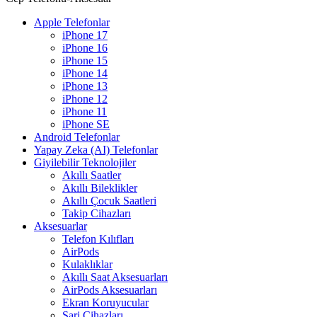
Apple Telefonlar
iPhone 17
iPhone 16
iPhone 15
iPhone 14
iPhone 13
iPhone 12
iPhone 11
iPhone SE
Android Telefonlar
Yapay Zeka (AI) Telefonlar
Giyilebilir Teknolojiler
Akıllı Saatler
Akıllı Bileklikler
Akıllı Çocuk Saatleri
Takip Cihazları
Aksesuarlar
Telefon Kılıfları
AirPods
Kulaklıklar
Akıllı Saat Aksesuarları
AirPods Aksesuarları
Ekran Koruyucular
Şarj Cihazları