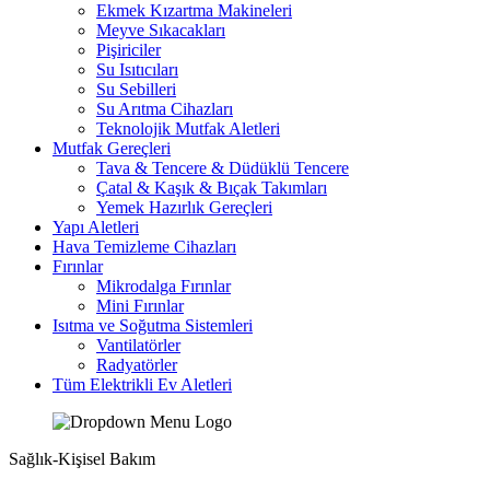
Ekmek Kızartma Makineleri
Meyve Sıkacakları
Pişiriciler
Su Isıtıcıları
Su Sebilleri
Su Arıtma Cihazları
Teknolojik Mutfak Aletleri
Mutfak Gereçleri
Tava & Tencere & Düdüklü Tencere
Çatal & Kaşık & Bıçak Takımları
Yemek Hazırlık Gereçleri
Yapı Aletleri
Hava Temizleme Cihazları
Fırınlar
Mikrodalga Fırınlar
Mini Fırınlar
Isıtma ve Soğutma Sistemleri
Vantilatörler
Radyatörler
Tüm Elektrikli Ev Aletleri
Sağlık-Kişisel Bakım