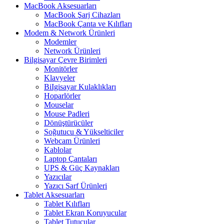
MacBook Aksesuarları
MacBook Şarj Cihazları
MacBook Çanta ve Kılıfları
Modem & Network Ürünleri
Modemler
Network Ürünleri
Bilgisayar Çevre Birimleri
Monitörler
Klavyeler
BiIgisayar Kulaklıkları
Hoparlörler
Mouselar
Mouse Padleri
Dönüştürücüler
Soğutucu & Yükselticiler
Webcam Ürünleri
Kablolar
Laptop Çantaları
UPS & Güç Kaynakları
Yazıcılar
Yazıcı Sarf Ürünleri
Tablet Aksesuarları
Tablet Kılıfları
Tablet Ekran Koruyucular
Tablet Tutucular