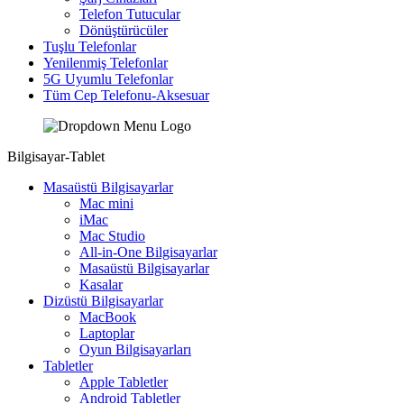
Telefon Tutucular
Dönüştürücüler
Tuşlu Telefonlar
Yenilenmiş Telefonlar
5G Uyumlu Telefonlar
Tüm Cep Telefonu-Aksesuar
Bilgisayar-Tablet
Masaüstü Bilgisayarlar
Mac mini
iMac
Mac Studio
All-in-One Bilgisayarlar
Masaüstü Bilgisayarlar
Kasalar
Dizüstü Bilgisayarlar
MacBook
Laptoplar
Oyun Bilgisayarları
Tabletler
Apple Tabletler
Android Tabletler