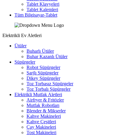
Tablet Klavyeleri
Tablet Kalemleri
Tüm Bilgisayar-Tablet
Elektrikli Ev Aletleri
Ütüler
Buharlı Ütüler
Buhar Kazanlı Ütüler
Süpürgeler
Robot Süpürgeler
Şarjlı Süpürgeler
Dikey Süpürgeler
Toz Torbasız Süpürgeler
Toz Torbalı Süpürgeler
Elektrikli Mutfak Aletleri
Airfryer & Fritözler
Mutfak Robotları
Blender & Mikserler
Kahve Makineleri
Kahve Çeşitleri
Çay Makineleri
Tost Makineleri