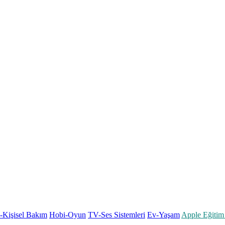
k-Kişisel Bakım
Hobi-Oyun
TV-Ses Sistemleri
Ev-Yaşam
Apple Eğitim