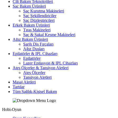
Cilt Bakım Teknolojileri
Saç Bakım Ürünleri
Saç Kurutma Makineleri
Saç Şekillendiriciler
Saç Düzleştiricileri
Erkek Bakım Ürünleri
Tıraş Makineleri
Saç & Sakal Kesme Makineleri
Ağız Bakım Ürünleri
Şarjlı Diş Fırçaları
Ağız Duşları
Epilatörler & IPL Cihazları
Epilatörler
Lazer Epilasyon & IPL Cihazları
Ateş Ölçerler & Tansiyon Aletleri
Ateş Ölçerler
Tansiyon Aletleri
Masaj Aletleri
Tartılar
Tüm Sağlık-Kişisel Bakım
Hobi-Oyun