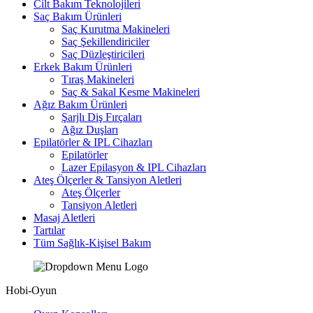
Cilt Bakım Teknolojileri
Saç Bakım Ürünleri
Saç Kurutma Makineleri
Saç Şekillendiriciler
Saç Düzleştiricileri
Erkek Bakım Ürünleri
Tıraş Makineleri
Saç & Sakal Kesme Makineleri
Ağız Bakım Ürünleri
Şarjlı Diş Fırçaları
Ağız Duşları
Epilatörler & IPL Cihazları
Epilatörler
Lazer Epilasyon & IPL Cihazları
Ateş Ölçerler & Tansiyon Aletleri
Ateş Ölçerler
Tansiyon Aletleri
Masaj Aletleri
Tartılar
Tüm Sağlık-Kişisel Bakım
Hobi-Oyun