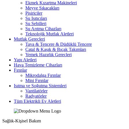
Ekmek Kızartma Makineleri
Meyve Sıkacakları
Pişiriciler
Su Isıtıcıları
Su Sebilleri
Su Arıtma Cihazları
Teknolojik Mutfak Aletleri
Mutfak Gereçleri
Tava & Tencere & Düdüklü Tencere
Çatal & Kaşık & Bıçak Takımları
Yemek Hazırlık Gereçleri
Yapı Aletleri
Hava Temizleme Cihazları
Fırınlar
Mikrodalga Fırınlar
Mini Fırınlar
Isıtma ve Soğutma Sistemleri
Vantilatörler
Radyatörler
Tüm Elektrikli Ev Aletleri
Sağlık-Kişisel Bakım