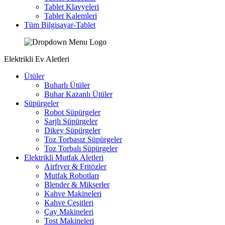
Tablet Klavyeleri
Tablet Kalemleri
Tüm Bilgisayar-Tablet
Elektrikli Ev Aletleri
Ütüler
Buharlı Ütüler
Buhar Kazanlı Ütüler
Süpürgeler
Robot Süpürgeler
Şarjlı Süpürgeler
Dikey Süpürgeler
Toz Torbasız Süpürgeler
Toz Torbalı Süpürgeler
Elektrikli Mutfak Aletleri
Airfryer & Fritözler
Mutfak Robotları
Blender & Mikserler
Kahve Makineleri
Kahve Çeşitleri
Çay Makineleri
Tost Makineleri