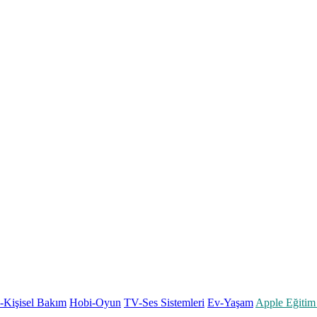
k-Kişisel Bakım
Hobi-Oyun
TV-Ses Sistemleri
Ev-Yaşam
Apple Eğitim