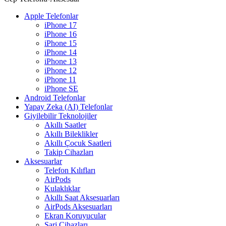
Apple Telefonlar
iPhone 17
iPhone 16
iPhone 15
iPhone 14
iPhone 13
iPhone 12
iPhone 11
iPhone SE
Android Telefonlar
Yapay Zeka (AI) Telefonlar
Giyilebilir Teknolojiler
Akıllı Saatler
Akıllı Bileklikler
Akıllı Çocuk Saatleri
Takip Cihazları
Aksesuarlar
Telefon Kılıfları
AirPods
Kulaklıklar
Akıllı Saat Aksesuarları
AirPods Aksesuarları
Ekran Koruyucular
Şarj Cihazları