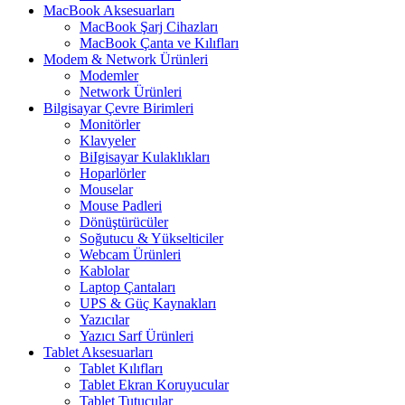
MacBook Aksesuarları
MacBook Şarj Cihazları
MacBook Çanta ve Kılıfları
Modem & Network Ürünleri
Modemler
Network Ürünleri
Bilgisayar Çevre Birimleri
Monitörler
Klavyeler
BiIgisayar Kulaklıkları
Hoparlörler
Mouselar
Mouse Padleri
Dönüştürücüler
Soğutucu & Yükselticiler
Webcam Ürünleri
Kablolar
Laptop Çantaları
UPS & Güç Kaynakları
Yazıcılar
Yazıcı Sarf Ürünleri
Tablet Aksesuarları
Tablet Kılıfları
Tablet Ekran Koruyucular
Tablet Tutucular