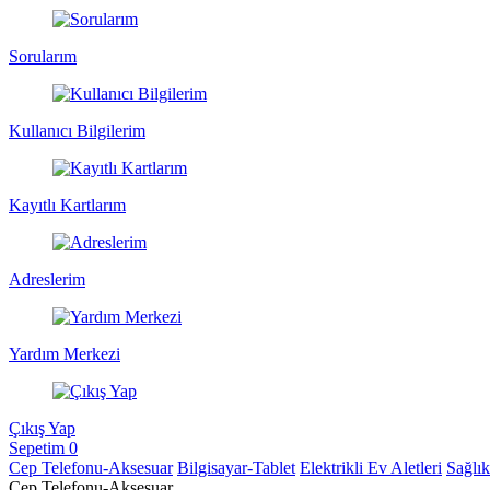
Sorularım
Kullanıcı Bilgilerim
Kayıtlı Kartlarım
Adreslerim
Yardım Merkezi
Çıkış Yap
Sepetim
0
Cep Telefonu-Aksesuar
Bilgisayar-Tablet
Elektrikli Ev Aletleri
Sağlı
Cep Telefonu-Aksesuar