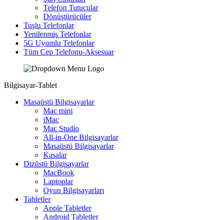
Telefon Tutucular
Dönüştürücüler
Tuşlu Telefonlar
Yenilenmiş Telefonlar
5G Uyumlu Telefonlar
Tüm Cep Telefonu-Aksesuar
Bilgisayar-Tablet
Masaüstü Bilgisayarlar
Mac mini
iMac
Mac Studio
All-in-One Bilgisayarlar
Masaüstü Bilgisayarlar
Kasalar
Dizüstü Bilgisayarlar
MacBook
Laptoplar
Oyun Bilgisayarları
Tabletler
Apple Tabletler
Android Tabletler