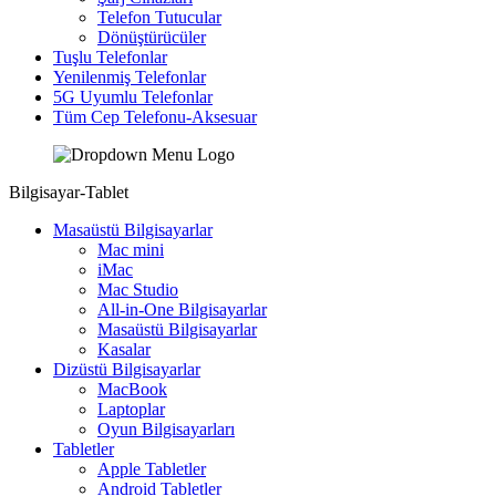
Telefon Tutucular
Dönüştürücüler
Tuşlu Telefonlar
Yenilenmiş Telefonlar
5G Uyumlu Telefonlar
Tüm Cep Telefonu-Aksesuar
Bilgisayar-Tablet
Masaüstü Bilgisayarlar
Mac mini
iMac
Mac Studio
All-in-One Bilgisayarlar
Masaüstü Bilgisayarlar
Kasalar
Dizüstü Bilgisayarlar
MacBook
Laptoplar
Oyun Bilgisayarları
Tabletler
Apple Tabletler
Android Tabletler