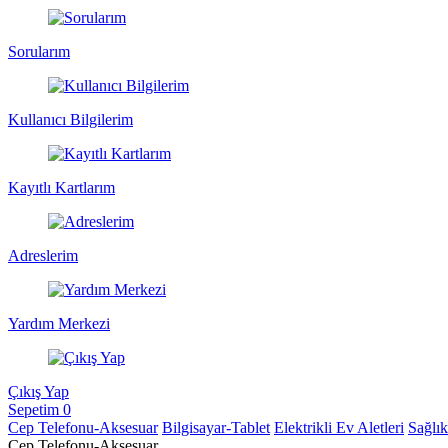
Sorularım
Kullanıcı Bilgilerim
Kayıtlı Kartlarım
Adreslerim
Yardım Merkezi
Çıkış Yap
Sepetim
0
Cep Telefonu-Aksesuar
Bilgisayar-Tablet
Elektrikli Ev Aletleri
Sağlı
Cep Telefonu-Aksesuar