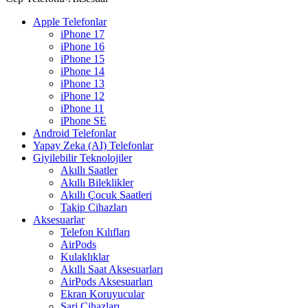
Apple Telefonlar
iPhone 17
iPhone 16
iPhone 15
iPhone 14
iPhone 13
iPhone 12
iPhone 11
iPhone SE
Android Telefonlar
Yapay Zeka (AI) Telefonlar
Giyilebilir Teknolojiler
Akıllı Saatler
Akıllı Bileklikler
Akıllı Çocuk Saatleri
Takip Cihazları
Aksesuarlar
Telefon Kılıfları
AirPods
Kulaklıklar
Akıllı Saat Aksesuarları
AirPods Aksesuarları
Ekran Koruyucular
Şarj Cihazları