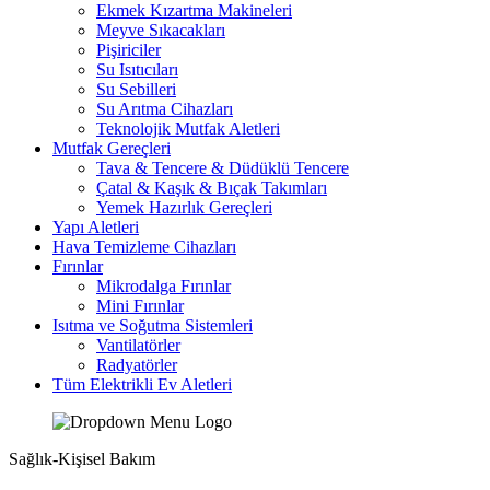
Ekmek Kızartma Makineleri
Meyve Sıkacakları
Pişiriciler
Su Isıtıcıları
Su Sebilleri
Su Arıtma Cihazları
Teknolojik Mutfak Aletleri
Mutfak Gereçleri
Tava & Tencere & Düdüklü Tencere
Çatal & Kaşık & Bıçak Takımları
Yemek Hazırlık Gereçleri
Yapı Aletleri
Hava Temizleme Cihazları
Fırınlar
Mikrodalga Fırınlar
Mini Fırınlar
Isıtma ve Soğutma Sistemleri
Vantilatörler
Radyatörler
Tüm Elektrikli Ev Aletleri
Sağlık-Kişisel Bakım