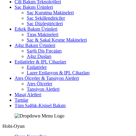
Cilt Bakım Teknolojileri
Saç Bakım Ürünleri
Saç Kurutma Makineleri
Saç Şekillendiriciler
Saç Düzleştiricileri
Erkek Bakım Ürünleri
Tıraş Makineleri
Saç & Sakal Kesme Makineleri
Ağız Bakım Ürünleri
Şarjlı Diş Fırçaları
Ağız Duşları
Epilatörler & IPL Cihazları
Epilatörler
Lazer Epilasyon & IPL Cihazları
Ateş Ölçerler & Tansiyon Aletleri
Ateş Ölçerler
Tansiyon Aletleri
Masaj Aletleri
Tartılar
Tüm Sağlık-Kişisel Bakım
Hobi-Oyun