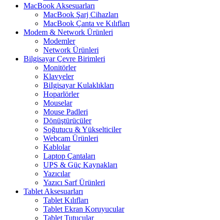
MacBook Aksesuarları
MacBook Şarj Cihazları
MacBook Çanta ve Kılıfları
Modem & Network Ürünleri
Modemler
Network Ürünleri
Bilgisayar Çevre Birimleri
Monitörler
Klavyeler
BiIgisayar Kulaklıkları
Hoparlörler
Mouselar
Mouse Padleri
Dönüştürücüler
Soğutucu & Yükselticiler
Webcam Ürünleri
Kablolar
Laptop Çantaları
UPS & Güç Kaynakları
Yazıcılar
Yazıcı Sarf Ürünleri
Tablet Aksesuarları
Tablet Kılıfları
Tablet Ekran Koruyucular
Tablet Tutucular