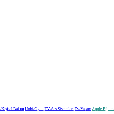
k-Kişisel Bakım
Hobi-Oyun
TV-Ses Sistemleri
Ev-Yaşam
Apple Eğitim