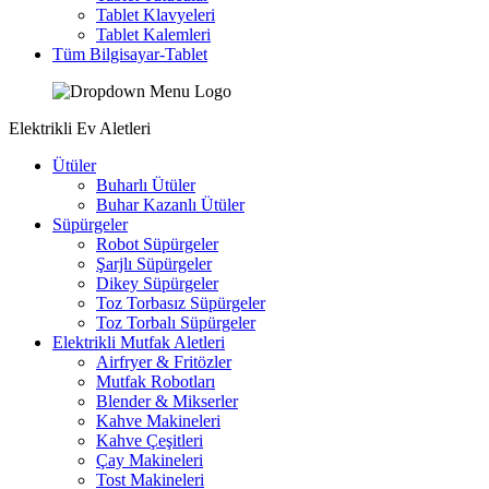
Tablet Klavyeleri
Tablet Kalemleri
Tüm Bilgisayar-Tablet
Elektrikli Ev Aletleri
Ütüler
Buharlı Ütüler
Buhar Kazanlı Ütüler
Süpürgeler
Robot Süpürgeler
Şarjlı Süpürgeler
Dikey Süpürgeler
Toz Torbasız Süpürgeler
Toz Torbalı Süpürgeler
Elektrikli Mutfak Aletleri
Airfryer & Fritözler
Mutfak Robotları
Blender & Mikserler
Kahve Makineleri
Kahve Çeşitleri
Çay Makineleri
Tost Makineleri