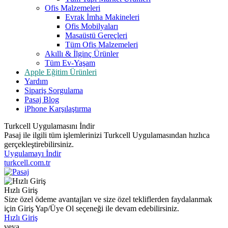
Ofis Malzemeleri
Evrak İmha Makineleri
Ofis Mobilyaları
Masaüstü Gereçleri
Tüm Ofis Malzemeleri
Akıllı & İlginç Ürünler
Tüm Ev-Yaşam
Apple Eğitim Ürünleri
Yardım
Sipariş Sorgulama
Pasaj Blog
iPhone Karşılaştırma
Turkcell Uygulamasını İndir
Pasaj ile ilgili tüm işlemlerinizi Turkcell Uygulamasından hızlıca
gerçekleştirebilirsiniz.
Uygulamayı İndir
turkcell.com.tr
Hızlı Giriş
Size özel ödeme avantajları ve size özel tekliflerden faydalanmak
için Giriş Yap/Üye Ol seçeneği ile devam edebilirsiniz.
Hızlı Giriş
veya