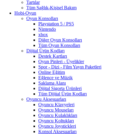
Tartılar
Tüm Sağlık-Kişisel Bakım
Hobi-Oyun
Oyun Konsolları
Playstation 5 / PS5
Nintendo
xbox
Diğer Oyun Konsolları
Tüm Oyun Konsolları
Dijital Ürün Kodları
Destek Kartları
Oyun Pinleri - Üyelikler
Spor - Dizi - Film Yayın Paketleri
Online Eğitim
Eğlence ve Müzik
Saklama Alanı
Dijital Sigorta Ürünleri
Tüm Dijital Ürün Kodları
Oyuncu Aksesuarları
Oyuncu Klavyeleri
Oyuncu Mouseları
Oyuncu Kulaklıkları
Oyuncu Koltukları
Oyuncu Joystickleri
Konsol Aksesuarları