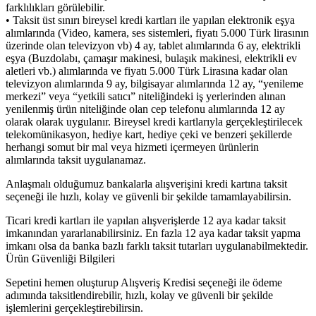
farklılıkları görülebilir.
• Taksit üst sınırı bireysel kredi kartları ile yapılan elektronik eşya
alımlarında (Video, kamera, ses sistemleri, fiyatı 5.000 Türk lirasının
üzerinde olan televizyon vb) 4 ay, tablet alımlarında 6 ay, elektrikli
eşya (Buzdolabı, çamaşır makinesi, bulaşık makinesi, elektrikli ev
aletleri vb.) alımlarında ve fiyatı 5.000 Türk Lirasına kadar olan
televizyon alımlarında 9 ay, bilgisayar alımlarında 12 ay, “yenileme
merkezi” veya “yetkili satıcı” niteliğindeki iş yerlerinden alınan
yenilenmiş ürün niteliğinde olan cep telefonu alımlarında 12 ay
olarak olarak uygulanır. Bireysel kredi kartlarıyla gerçekleştirilecek
telekomünikasyon, hediye kart, hediye çeki ve benzeri şekillerde
herhangi somut bir mal veya hizmeti içermeyen ürünlerin
alımlarında taksit uygulanamaz.
Anlaşmalı olduğumuz bankalarla alışverişini kredi kartına taksit
seçeneği ile hızlı, kolay ve güvenli bir şekilde tamamlayabilirsin.
Ticari kredi kartları ile yapılan alışverişlerde 12 aya kadar taksit
imkanından yararlanabilirsiniz. En fazla 12 aya kadar taksit yapma
imkanı olsa da banka bazlı farklı taksit tutarları uygulanabilmektedir.
Ürün Güvenliği Bilgileri
Sepetini hemen oluşturup Alışveriş Kredisi seçeneği ile ödeme
adımında taksitlendirebilir, hızlı, kolay ve güvenli bir şekilde
işlemlerini gerçekleştirebilirsin.