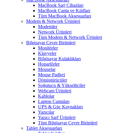
MacBook Şarj Cihazları
MacBook Çanta ve Kılıfları
Tüm MacBook Aksesuarları
Modem & Network Ürünleri
Modemler
Network Ürünleri
Tüm Modem & Network Ürünleri
Bilgisayar Çevre Birimleri
Monitörler
Klavyeler
BiIgisayar Kulaklıkları
Hoparlörler
Mouselar
Mouse Padleri
Dönüştürücüler
Soğutucu & Yükselticiler
Webcam Ürünleri
Kablolar
Laptop Çantaları
UPS & Güç Kaynakları
Yazıcılar
Yazıcı Sarf Ürünleri
Tüm Bilgisayar Çevre Birimleri
Tablet Aksesuarları