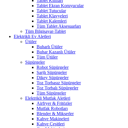
Tablet Kılıfları
Tablet Ekran Koruyucular
Tablet Tutucular
Tablet Klavyeleri
Tablet Kalemleri
Tüm Tablet Aksesuarları
Tüm Bilgisayar-Tablet
Elektrikli Ev Aletleri
Ütüler
Buharlı Ütüler
Buhar Kazanlı Ütüler
Tüm Ütüler
Süpürgeler
Robot Süpürgeler
Şarjlı Süpürgeler
Dikey Süpürgeler
Toz Torbasız Süpürgeler
Toz Torbalı Süpürgeler
Tüm Süpürgeler
Elektrikli Mutfak Aletleri
Airfryer & Fritözler
Mutfak Robotları
Blender & Mikserler
Kahve Makineleri
Kahve Çeşitleri