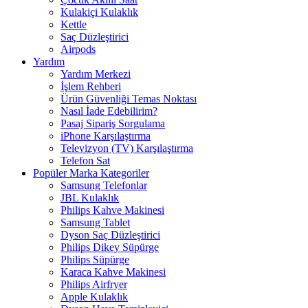
Kulakiçi Kulaklık
Kettle
Saç Düzleştirici
Airpods
Yardım
Yardım Merkezi
İşlem Rehberi
Ürün Güvenliği Temas Noktası
Nasıl İade Edebilirim?
Pasaj Sipariş Sorgulama
iPhone Karşılaştırma
Televizyon (TV) Karşılaştırma
Telefon Sat
Popüler Marka Kategoriler
Samsung Telefonlar
JBL Kulaklık
Philips Kahve Makinesi
Samsung Tablet
Dyson Saç Düzleştirici
Philips Dikey Süpürge
Philips Süpürge
Karaca Kahve Makinesi
Philips Airfryer
Apple Kulaklık