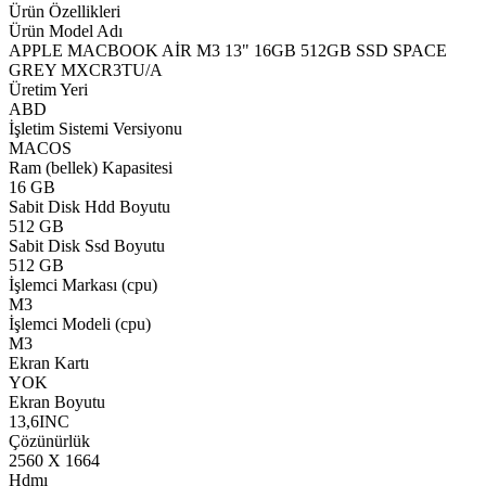
Ürün Özellikleri
Ürün Model Adı
APPLE MACBOOK AİR M3 13" 16GB 512GB SSD SPACE
GREY MXCR3TU/A
Üretim Yeri
ABD
İşletim Sistemi Versiyonu
MACOS
Ram (bellek) Kapasitesi
16 GB
Sabit Disk Hdd Boyutu
512 GB
Sabit Disk Ssd Boyutu
512 GB
İşlemci Markası (cpu)
M3
İşlemci Modeli (cpu)
M3
Ekran Kartı
YOK
Ekran Boyutu
13,6INC
Çözünürlük
2560 X 1664
Hdmı