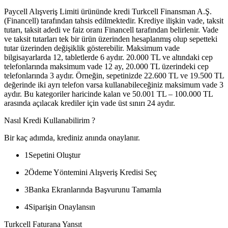
Paycell Alışveriş Limiti ürününde kredi Turkcell Finansman A.Ş.
(Financell) tarafından tahsis edilmektedir. Krediye ilişkin vade, taksit
tutarı, taksit adedi ve faiz oranı Financell tarafından belirlenir. Vade
ve taksit tutarları tek bir ürün üzerinden hesaplanmış olup sepetteki
tutar üzerinden değişiklik gösterebilir. Maksimum vade
bilgisayarlarda 12, tabletlerde 6 aydır. 20.000 TL ve altındaki cep
telefonlarında maksimum vade 12 ay, 20.000 TL üzerindeki cep
telefonlarında 3 aydır. Örneğin, sepetinizde 22.600 TL ve 19.500 TL
değerinde iki ayrı telefon varsa kullanabileceğiniz maksimum vade 3
aydır. Bu kategoriler haricinde kalan ve 50.001 TL – 100.000 TL
arasında açılacak krediler için vade üst sınırı 24 aydır.
Nasıl Kredi Kullanabilirim ?
Bir kaç adımda, krediniz anında onaylanır.
1
Sepetini Oluştur
2
Ödeme Yöntemini Alışveriş Kredisi Seç
3
Banka Ekranlarında Başvurunu Tamamla
4
Siparişin Onaylansın
Turkcell Faturana Yansıt