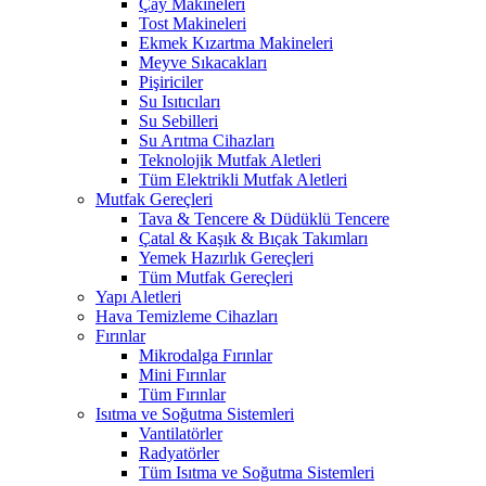
Çay Makineleri
Tost Makineleri
Ekmek Kızartma Makineleri
Meyve Sıkacakları
Pişiriciler
Su Isıtıcıları
Su Sebilleri
Su Arıtma Cihazları
Teknolojik Mutfak Aletleri
Tüm Elektrikli Mutfak Aletleri
Mutfak Gereçleri
Tava & Tencere & Düdüklü Tencere
Çatal & Kaşık & Bıçak Takımları
Yemek Hazırlık Gereçleri
Tüm Mutfak Gereçleri
Yapı Aletleri
Hava Temizleme Cihazları
Fırınlar
Mikrodalga Fırınlar
Mini Fırınlar
Tüm Fırınlar
Isıtma ve Soğutma Sistemleri
Vantilatörler
Radyatörler
Tüm Isıtma ve Soğutma Sistemleri