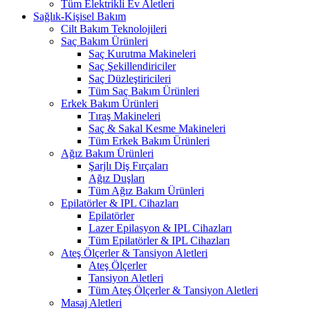
Tüm Elektrikli Ev Aletleri
Sağlık-Kişisel Bakım
Cilt Bakım Teknolojileri
Saç Bakım Ürünleri
Saç Kurutma Makineleri
Saç Şekillendiriciler
Saç Düzleştiricileri
Tüm Saç Bakım Ürünleri
Erkek Bakım Ürünleri
Tıraş Makineleri
Saç & Sakal Kesme Makineleri
Tüm Erkek Bakım Ürünleri
Ağız Bakım Ürünleri
Şarjlı Diş Fırçaları
Ağız Duşları
Tüm Ağız Bakım Ürünleri
Epilatörler & IPL Cihazları
Epilatörler
Lazer Epilasyon & IPL Cihazları
Tüm Epilatörler & IPL Cihazları
Ateş Ölçerler & Tansiyon Aletleri
Ateş Ölçerler
Tansiyon Aletleri
Tüm Ateş Ölçerler & Tansiyon Aletleri
Masaj Aletleri