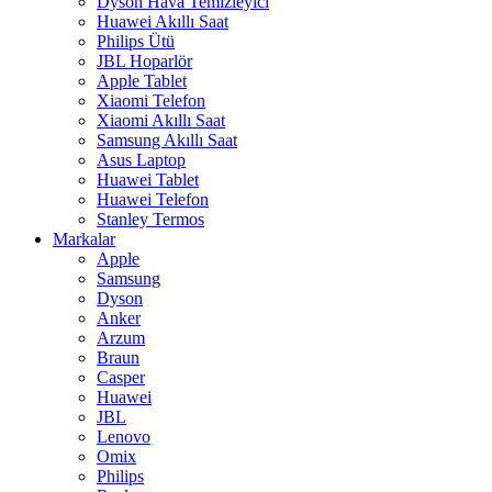
Dyson Hava Temizleyici
Huawei Akıllı Saat
Philips Ütü
JBL Hoparlör
Apple Tablet
Xiaomi Telefon
Xiaomi Akıllı Saat
Samsung Akıllı Saat
Asus Laptop
Huawei Tablet
Huawei Telefon
Stanley Termos
Markalar
Apple
Samsung
Dyson
Anker
Arzum
Braun
Casper
Huawei
JBL
Lenovo
Omix
Philips