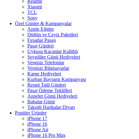
Realme
Xiaomi
TCL
Sony
Özel Günler & Kampanyalar
Apple Eğitim
Düğün ve Çeyiz Paketleri
Fırsatlar Pasajı
Pasaj Günleri
Uykusu Kaçanlar Kulübü
Sevgililer Günü Hediyeleri
Vergisiz Telefonlar
Vergisiz Bilgisayarlar
Karne Hediyeleri
Kurban Bayramı Kampanyası
Resmi Tatil Günleri
Pasaj Ödeme Teklifleri
Anneler Günü Hediyeleri
Babalar Günü
Taksitli Harikalar Diyarı
Popüler Ürünler
iPhone 17
iPhone 16
iPhone Air
iPhone 16 Pro Max