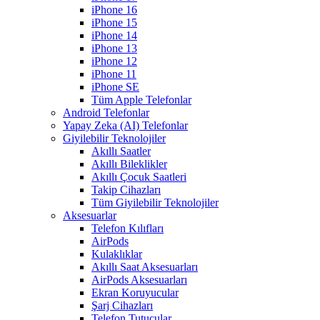
iPhone 16
iPhone 15
iPhone 14
iPhone 13
iPhone 12
iPhone 11
iPhone SE
Tüm Apple Telefonlar
Android Telefonlar
Yapay Zeka (AI) Telefonlar
Giyilebilir Teknolojiler
Akıllı Saatler
Akıllı Bileklikler
Akıllı Çocuk Saatleri
Takip Cihazları
Tüm Giyilebilir Teknolojiler
Aksesuarlar
Telefon Kılıfları
AirPods
Kulaklıklar
Akıllı Saat Aksesuarları
AirPods Aksesuarları
Ekran Koruyucular
Şarj Cihazları
Telefon Tutucular