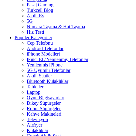
Pasaj Gaming
Turkcell Blog
Akıllı Ev
5G
Numara Taşıma & Hat Taşıma
Hız Testi
Popüler Kategoriler
Cep Telefonu
Android Telefonlar
iPhone Modelleri
İkinci El / Yenilenmiş Telefonlar
Yenilenmiş iPhone
5G Uyumlu Telefonlar
Akıllı Saatler
Bluetooth Kulaklıklar
Tabletler
Laptop
Oyun Bilgisayarları
Dikey Süpürgeler
Robot Süpürgeler
Kahve Makineleri
Televizyon
Airfryer
Kulaklıklar
Çocuk Akıllı Saat