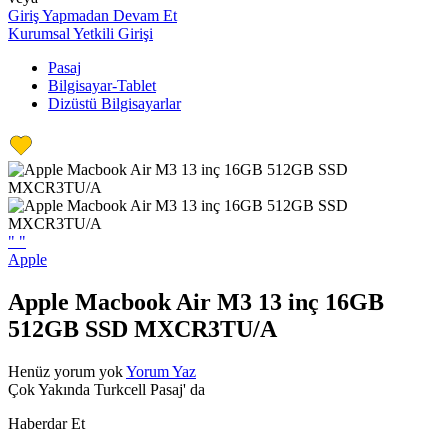
Giriş Yapmadan Devam Et
Kurumsal Yetkili Girişi
Pasaj
Bilgisayar-Tablet
Dizüstü Bilgisayarlar
"
"
Apple
Apple Macbook Air M3 13 inç 16GB
512GB SSD MXCR3TU/A
Henüz yorum yok
Yorum Yaz
Çok Yakında Turkcell Pasaj' da
Haberdar Et