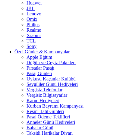
Huawei
JBL
Lenovo
Omix
Philips
Realme
Xiaomi
TCL
Sony
Özel Günler & Kampanyalar
Apple Eğitim
Düğün ve Çeyiz Paketleri
Fırsatlar Pasajı
Pasaj Günleri
Uykusu Kaçanlar Kulübü
Sevgililer Günü Hediyeleri
Vergisiz Telefonlar
Vergisiz Bilgisayarlar
Karne Hediyeleri
Kurban Bayramı Kampanyası
Resmi Tatil Günleri
Pasaj Ödeme Teklifleri
Anneler Günü Hediyeleri
Babalar Günü
Taksitli Harikalar Diyarı