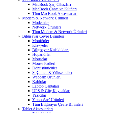
MacBook Şarj Cihazları
MacBook Çanta ve Kılıfları
Tüm MacBook Aksesuarları
Modem & Network Ürünleri
Modemler
Network Ürünleri
Tüm Modem & Network Ürünleri
Bilgisayar Çevre Birimleri
Monitörler
Klavyeler
BiIgisayar Kulaklıkları
Hoparlörler
Mouselar
Mouse Padleri
Dönüştürücüler
Soğutucu & Yükselticiler
Webcam Ürünleri
Kablolar
Laptop Çantaları
UPS & Güç Kaynakları
Yazıcılar
Yazıcı Sarf Ürünleri
Tüm Bilgisayar Çevre Birimleri
Tablet Aksesuarları