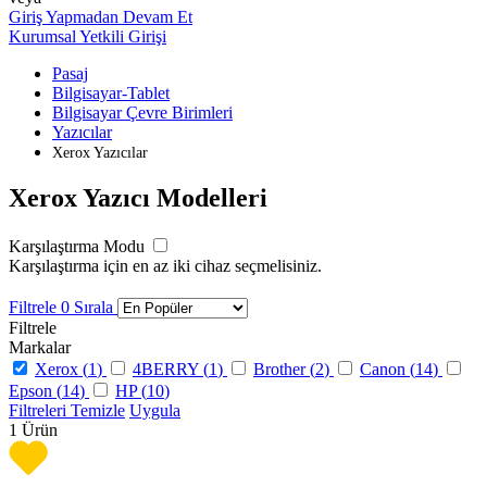
Giriş Yapmadan Devam Et
Kurumsal Yetkili Girişi
Pasaj
Bilgisayar-Tablet
Bilgisayar Çevre Birimleri
Yazıcılar
Xerox Yazıcılar
Xerox Yazıcı Modelleri
Karşılaştırma Modu
Karşılaştırma için en az iki cihaz seçmelisiniz.
Filtrele
0
Sırala
Filtrele
Markalar
Xerox (
1
)
4BERRY (
1
)
Brother (
2
)
Canon (
14
)
Epson (
14
)
HP (
10
)
Filtreleri Temizle
Uygula
1
Ürün