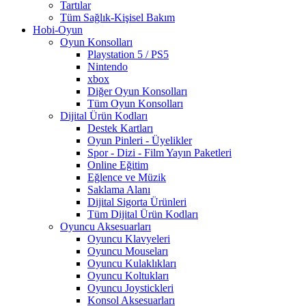
Tartılar
Tüm Sağlık-Kişisel Bakım
Hobi-Oyun
Oyun Konsolları
Playstation 5 / PS5
Nintendo
xbox
Diğer Oyun Konsolları
Tüm Oyun Konsolları
Dijital Ürün Kodları
Destek Kartları
Oyun Pinleri - Üyelikler
Spor - Dizi - Film Yayın Paketleri
Online Eğitim
Eğlence ve Müzik
Saklama Alanı
Dijital Sigorta Ürünleri
Tüm Dijital Ürün Kodları
Oyuncu Aksesuarları
Oyuncu Klavyeleri
Oyuncu Mouseları
Oyuncu Kulaklıkları
Oyuncu Koltukları
Oyuncu Joystickleri
Konsol Aksesuarları