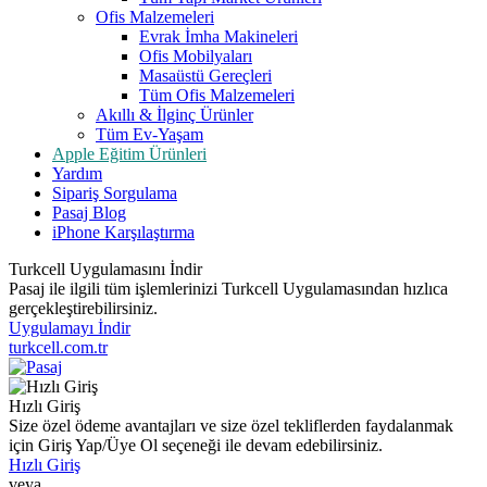
Ofis Malzemeleri
Evrak İmha Makineleri
Ofis Mobilyaları
Masaüstü Gereçleri
Tüm Ofis Malzemeleri
Akıllı & İlginç Ürünler
Tüm Ev-Yaşam
Apple Eğitim Ürünleri
Yardım
Sipariş Sorgulama
Pasaj Blog
iPhone Karşılaştırma
Turkcell Uygulamasını İndir
Pasaj ile ilgili tüm işlemlerinizi Turkcell Uygulamasından hızlıca
gerçekleştirebilirsiniz.
Uygulamayı İndir
turkcell.com.tr
Hızlı Giriş
Size özel ödeme avantajları ve size özel tekliflerden faydalanmak
için Giriş Yap/Üye Ol seçeneği ile devam edebilirsiniz.
Hızlı Giriş
veya