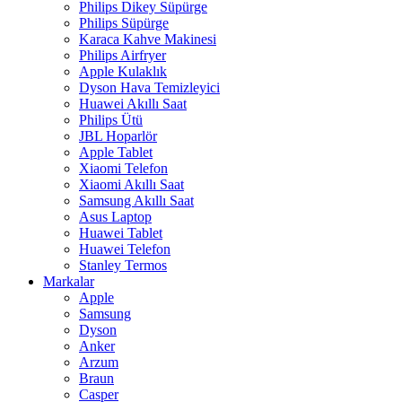
Philips Dikey Süpürge
Philips Süpürge
Karaca Kahve Makinesi
Philips Airfryer
Apple Kulaklık
Dyson Hava Temizleyici
Huawei Akıllı Saat
Philips Ütü
JBL Hoparlör
Apple Tablet
Xiaomi Telefon
Xiaomi Akıllı Saat
Samsung Akıllı Saat
Asus Laptop
Huawei Tablet
Huawei Telefon
Stanley Termos
Markalar
Apple
Samsung
Dyson
Anker
Arzum
Braun
Casper