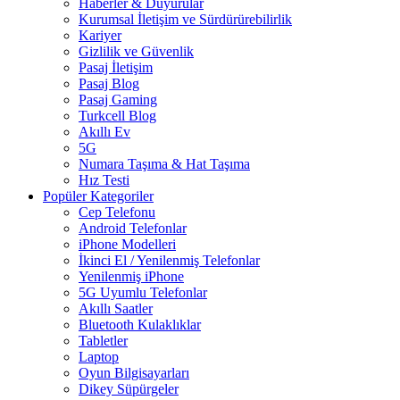
Haberler & Duyurular
Kurumsal İletişim ve Sürdürürebilirlik
Kariyer
Gizlilik ve Güvenlik
Pasaj İletişim
Pasaj Blog
Pasaj Gaming
Turkcell Blog
Akıllı Ev
5G
Numara Taşıma & Hat Taşıma
Hız Testi
Popüler Kategoriler
Cep Telefonu
Android Telefonlar
iPhone Modelleri
İkinci El / Yenilenmiş Telefonlar
Yenilenmiş iPhone
5G Uyumlu Telefonlar
Akıllı Saatler
Bluetooth Kulaklıklar
Tabletler
Laptop
Oyun Bilgisayarları
Dikey Süpürgeler