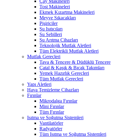
Çay Makineleri
Tost Makineleri
Ekmek Kızartma Makineleri
Meyve Sıkacakları
Pişiriciler
Su Isıtıcıları
Su Sebilleri
Su Arıtma Cihazları
Teknolojik Mutfak Aletleri
Tüm Elektrikli Mutfak Aletleri
Mutfak Gereçleri
Tava & Tencere & Düdüklü Tencere
Çatal & Kaşık & Bıçak Takımları
Yemek Hazırlık Gereçleri
Tüm Mutfak Gereçleri
Yapı Aletleri
Hava Temizleme Cihazları
Fırınlar
Mikrodalga Fırınlar
Mini Fırınlar
Tüm Fırınlar
Isıtma ve Soğutma Sistemleri
Vantilatörler
Radyatörler
Tüm Isıtma ve Soğutma Sistemleri