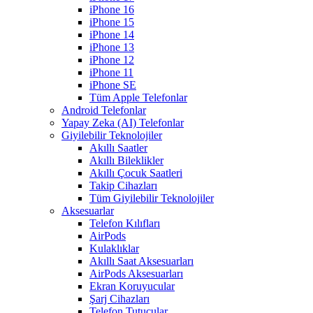
iPhone 16
iPhone 15
iPhone 14
iPhone 13
iPhone 12
iPhone 11
iPhone SE
Tüm Apple Telefonlar
Android Telefonlar
Yapay Zeka (AI) Telefonlar
Giyilebilir Teknolojiler
Akıllı Saatler
Akıllı Bileklikler
Akıllı Çocuk Saatleri
Takip Cihazları
Tüm Giyilebilir Teknolojiler
Aksesuarlar
Telefon Kılıfları
AirPods
Kulaklıklar
Akıllı Saat Aksesuarları
AirPods Aksesuarları
Ekran Koruyucular
Şarj Cihazları
Telefon Tutucular