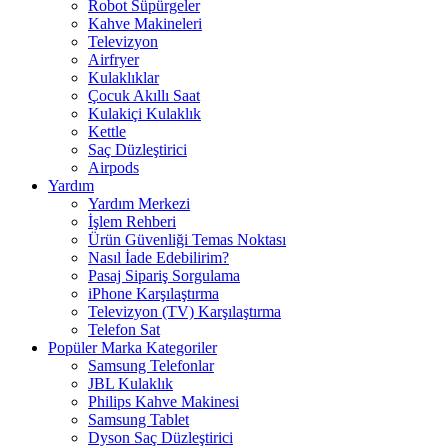
Robot Süpürgeler
Kahve Makineleri
Televizyon
Airfryer
Kulaklıklar
Çocuk Akıllı Saat
Kulakiçi Kulaklık
Kettle
Saç Düzleştirici
Airpods
Yardım
Yardım Merkezi
İşlem Rehberi
Ürün Güvenliği Temas Noktası
Nasıl İade Edebilirim?
Pasaj Sipariş Sorgulama
iPhone Karşılaştırma
Televizyon (TV) Karşılaştırma
Telefon Sat
Popüler Marka Kategoriler
Samsung Telefonlar
JBL Kulaklık
Philips Kahve Makinesi
Samsung Tablet
Dyson Saç Düzleştirici