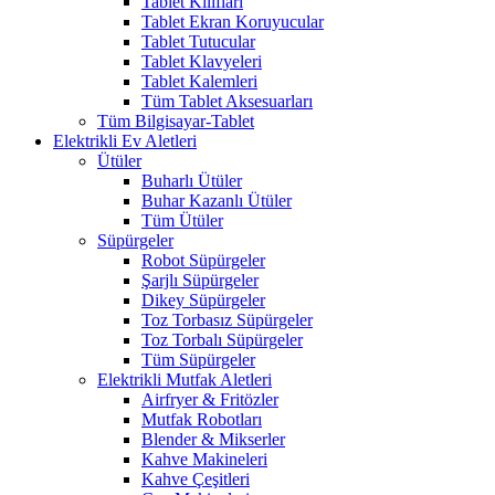
Tablet Kılıfları
Tablet Ekran Koruyucular
Tablet Tutucular
Tablet Klavyeleri
Tablet Kalemleri
Tüm Tablet Aksesuarları
Tüm Bilgisayar-Tablet
Elektrikli Ev Aletleri
Ütüler
Buharlı Ütüler
Buhar Kazanlı Ütüler
Tüm Ütüler
Süpürgeler
Robot Süpürgeler
Şarjlı Süpürgeler
Dikey Süpürgeler
Toz Torbasız Süpürgeler
Toz Torbalı Süpürgeler
Tüm Süpürgeler
Elektrikli Mutfak Aletleri
Airfryer & Fritözler
Mutfak Robotları
Blender & Mikserler
Kahve Makineleri
Kahve Çeşitleri