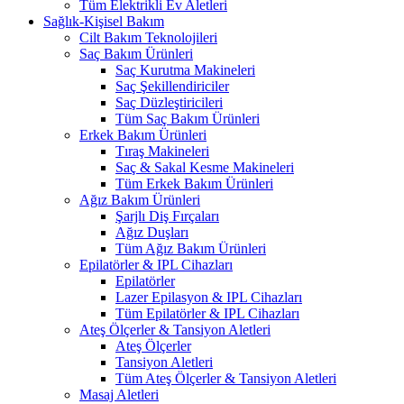
Tüm Elektrikli Ev Aletleri
Sağlık-Kişisel Bakım
Cilt Bakım Teknolojileri
Saç Bakım Ürünleri
Saç Kurutma Makineleri
Saç Şekillendiriciler
Saç Düzleştiricileri
Tüm Saç Bakım Ürünleri
Erkek Bakım Ürünleri
Tıraş Makineleri
Saç & Sakal Kesme Makineleri
Tüm Erkek Bakım Ürünleri
Ağız Bakım Ürünleri
Şarjlı Diş Fırçaları
Ağız Duşları
Tüm Ağız Bakım Ürünleri
Epilatörler & IPL Cihazları
Epilatörler
Lazer Epilasyon & IPL Cihazları
Tüm Epilatörler & IPL Cihazları
Ateş Ölçerler & Tansiyon Aletleri
Ateş Ölçerler
Tansiyon Aletleri
Tüm Ateş Ölçerler & Tansiyon Aletleri
Masaj Aletleri