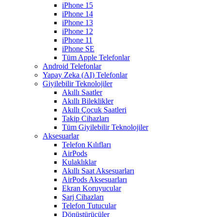
iPhone 15
iPhone 14
iPhone 13
iPhone 12
iPhone 11
iPhone SE
Tüm Apple Telefonlar
Android Telefonlar
Yapay Zeka (AI) Telefonlar
Giyilebilir Teknolojiler
Akıllı Saatler
Akıllı Bileklikler
Akıllı Çocuk Saatleri
Takip Cihazları
Tüm Giyilebilir Teknolojiler
Aksesuarlar
Telefon Kılıfları
AirPods
Kulaklıklar
Akıllı Saat Aksesuarları
AirPods Aksesuarları
Ekran Koruyucular
Şarj Cihazları
Telefon Tutucular
Dönüştürücüler