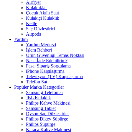
Airfryer
Kulaklıklar
Çocuk Akıllı Saat
Kulakiçi Kulaklık
Kettle
Saç Düzleştirici
Airpods
Yardım
Yardım Merkezi
İşlem Rehberi
Ürün Güvenliği Temas Noktası
Nasıl İade Edebilirim?
Pasaj Sipariş Sorgulama
iPhone Karşılaştırma
Televizyon (TV) Karşılaştırma
Telefon Sat
Popüler Marka Kategoriler
Samsung Telefonlar
JBL Kulaklık
Philips Kahve Makinesi
Samsung Tablet
Dyson Saç Düzleştirici
Philips Dikey Süpürge
Philips Süpürge
Karaca Kahve Makinesi