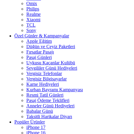
Omix
Philips
Realme
Xiaomi
TCL
Sony
Özel Günler & Kampanyalar
Apple Eğitim
Düğün ve Çeyiz Paketleri
Fırsatlar Pasajı
Pasaj Günleri
Uykusu Kaçanlar Kulübü
Sevgililer Günü Hediyeleri
Vergisiz Telefonlar
Vergisiz Bilgisayarlar
Karne Hediyeleri
Kurban Bayramı Kampanyası
Resmi Tatil Günleri
Pasaj Ödeme Teklifleri
Anneler Günü Hediyeleri
Babalar Günü
Taksitli Harikalar Diyarı
Popüler Ürünler
iPhone 17
iPhone 16