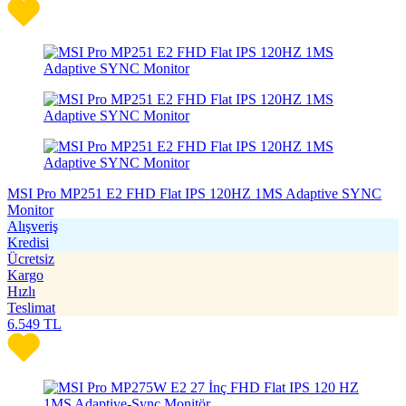
MSI Pro MP251 E2 FHD Flat IPS 120HZ 1MS Adaptive SYNC
Monitor
Alışveriş
Kredisi
Ücretsiz
Kargo
Hızlı
Teslimat
6.549
TL