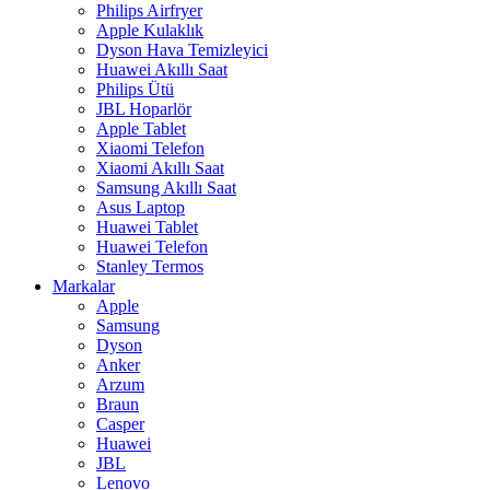
Philips Airfryer
Apple Kulaklık
Dyson Hava Temizleyici
Huawei Akıllı Saat
Philips Ütü
JBL Hoparlör
Apple Tablet
Xiaomi Telefon
Xiaomi Akıllı Saat
Samsung Akıllı Saat
Asus Laptop
Huawei Tablet
Huawei Telefon
Stanley Termos
Markalar
Apple
Samsung
Dyson
Anker
Arzum
Braun
Casper
Huawei
JBL
Lenovo