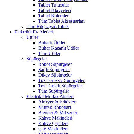
Tablet Tutucular
Tablet Klavyeleri
Tablet Kalemleri
Tüm Tablet Aksesuarları
Tüm Bilgisayar-Tablet
Elektrikli Ev Aletleri
Ütüler
Buharlı Ütüler
Buhar Kazanlı Ütüler
Tüm Ütüler
Süpürgeler
Robot Süpürgeler
Şarjlı Süpürgeler
Dikey Süpürgeler
Toz Torbasız Süpürgeler
Toz Torbalı Süpürgeler
Tüm Süpürgeler
Elektrikli Mutfak Aletleri
Airfryer & Fritözler
Mutfak Robotları
Blender & Mikserler
Kahve Makineleri
Kahve Çeşitleri
Çay Makineleri