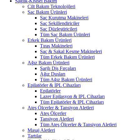
Sağlık-Kişisel Bakım
Cilt Bakım Teknolojileri
Saç Bakım Ürünleri
Saç Kurutma Makineleri
Saç Şekillendiriciler
Saç Düzleştiricileri
Tüm Saç Bakım Ürünleri
Erkek Bakım Ürünleri
Tıraş Makineleri
Saç & Sakal Kesme Makineleri
Tüm Erkek Bakım Ürünleri
Ağız Bakım Ürünleri
Şarjlı Diş Fırçaları
Ağız Duşları
Tüm Ağız Bakım Ürünleri
Epilatörler & IPL Cihazları
Epilatörler
Lazer Epilasyon & IPL Cihazları
Tüm Epilatörler & IPL Cihazları
Ateş Ölçerler & Tansiyon Aletleri
Ateş Ölçerler
Tansiyon Aletleri
Tüm Ateş Ölçerler & Tansiyon Aletleri
Masaj Aletleri
Tartılar