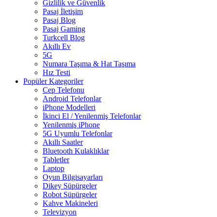
Gizlilik ve Güvenlik
Pasaj İletişim
Pasaj Blog
Pasaj Gaming
Turkcell Blog
Akıllı Ev
5G
Numara Taşıma & Hat Taşıma
Hız Testi
Popüler Kategoriler
Cep Telefonu
Android Telefonlar
iPhone Modelleri
İkinci El / Yenilenmiş Telefonlar
Yenilenmiş iPhone
5G Uyumlu Telefonlar
Akıllı Saatler
Bluetooth Kulaklıklar
Tabletler
Laptop
Oyun Bilgisayarları
Dikey Süpürgeler
Robot Süpürgeler
Kahve Makineleri
Televizyon