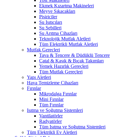
Tost Makineleri
Ekmek Kızartma Makineleri
Meyve Sıkacakları
Pişiriciler
Su Isıtıcıları
Su Sebilleri
Su Arıtma Cihazları
Teknolojik Mutfak Aletleri
Tüm Elektrikli Mutfak Aletleri
Mutfak Gereçleri
Tava & Tencere & Düdüklü Tencere
Çatal & Kaşık & Bıçak Takımları
Yemek Hazırlık Gereçleri
Tüm Mutfak Gereçleri
Yapı Aletleri
Hava Temizleme Cihazları
Fırınlar
Mikrodalga Fırınlar
Mini Fırınlar
Tüm Fırınlar
Isıtma ve Soğutma Sistemleri
Vantilatörler
Radyatörler
Tüm Isıtma ve Soğutma Sistemleri
Tüm Elektrikli Ev Aletleri