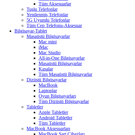
Tüm Aksesuarlar
Tuşlu Telefonlar
Yenilenmiş Telefonlar
5G Uyumlu Telefonlar
Tüm Cep Telefonu-Aksesuar
Bilgisayar-Tablet
Masaüstü Bilgisayarlar
Mac mini
iMac
Mac Studio
All-in-One Bilgisayarlar
Masaüstü Bilgisayarlar
Kasalar
Tüm Masaüstü Bilgisayarlar
Dizüstü Bilgisayarlar
MacBook
Laptoplar
Oyun Bilgisayarları
Tüm Dizüstü Bilgisayarlar
Tabletler
Apple Tabletler
Android Tabletler
Tüm Tabletler
MacBook Aksesuarları
MacBook Şarj Cihazları