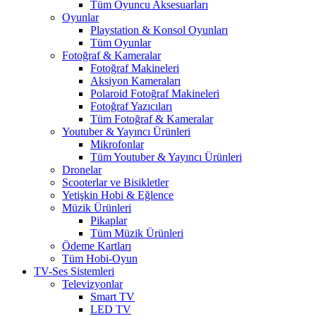
Tüm Oyuncu Aksesuarları
Oyunlar
Playstation & Konsol Oyunları
Tüm Oyunlar
Fotoğraf & Kameralar
Fotoğraf Makineleri
Aksiyon Kameraları
Polaroid Fotoğraf Makineleri
Fotoğraf Yazıcıları
Tüm Fotoğraf & Kameralar
Youtuber & Yayıncı Ürünleri
Mikrofonlar
Tüm Youtuber & Yayıncı Ürünleri
Dronelar
Scooterlar ve Bisikletler
Yetişkin Hobi & Eğlence
Müzik Ürünleri
Pikaplar
Tüm Müzik Ürünleri
Ödeme Kartları
Tüm Hobi-Oyun
TV-Ses Sistemleri
Televizyonlar
Smart TV
LED TV