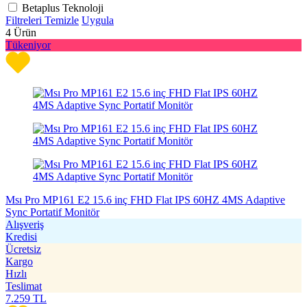
Betaplus Teknoloji
Filtreleri Temizle
Uygula
4
Ürün
Tükeniyor
Msı Pro MP161 E2 15.6 inç FHD Flat IPS 60HZ 4MS Adaptive
Sync Portatif Monitör
Alışveriş
Kredisi
Ücretsiz
Kargo
Hızlı
Teslimat
7.259
TL