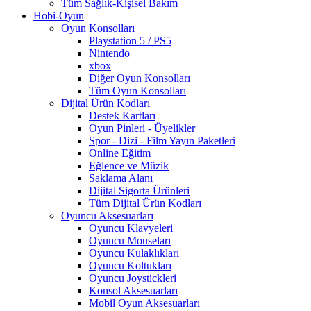
Tüm Sağlık-Kişisel Bakım
Hobi-Oyun
Oyun Konsolları
Playstation 5 / PS5
Nintendo
xbox
Diğer Oyun Konsolları
Tüm Oyun Konsolları
Dijital Ürün Kodları
Destek Kartları
Oyun Pinleri - Üyelikler
Spor - Dizi - Film Yayın Paketleri
Online Eğitim
Eğlence ve Müzik
Saklama Alanı
Dijital Sigorta Ürünleri
Tüm Dijital Ürün Kodları
Oyuncu Aksesuarları
Oyuncu Klavyeleri
Oyuncu Mouseları
Oyuncu Kulaklıkları
Oyuncu Koltukları
Oyuncu Joystickleri
Konsol Aksesuarları
Mobil Oyun Aksesuarları