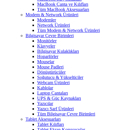
MacBook Çanta ve Kılıfları
Tüm MacBook Aksesuarları
Modem & Network Ürünleri
Modemler
Network Ürünleri
Tüm Modem & Network Ürünleri
Bilgisayar Çevre Birimleri
Monitörler
Klavyeler
BiIgisayar Kulaklıkları
Hoparlörler
Mouselar
Mouse Padleri
Dönüştürücüler
Soğutucu & Yükselticiler
Webcam Ürünleri
Kablolar
Laptop Çantaları
UPS & Güç Kaynakları
Yazıcılar
Yazıcı Sarf Ürünleri
Tüm Bilgisayar Çevre Birimleri
Tablet Aksesuarları
Tablet Kılıfları
Tablet Ekran Koruyucular