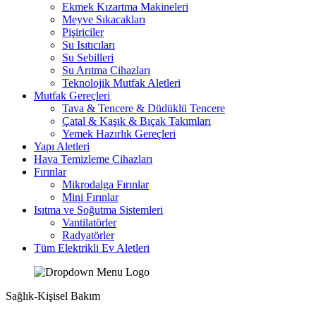
Ekmek Kızartma Makineleri
Meyve Sıkacakları
Pişiriciler
Su Isıtıcıları
Su Sebilleri
Su Arıtma Cihazları
Teknolojik Mutfak Aletleri
Mutfak Gereçleri
Tava & Tencere & Düdüklü Tencere
Çatal & Kaşık & Bıçak Takımları
Yemek Hazırlık Gereçleri
Yapı Aletleri
Hava Temizleme Cihazları
Fırınlar
Mikrodalga Fırınlar
Mini Fırınlar
Isıtma ve Soğutma Sistemleri
Vantilatörler
Radyatörler
Tüm Elektrikli Ev Aletleri
Sağlık-Kişisel Bakım