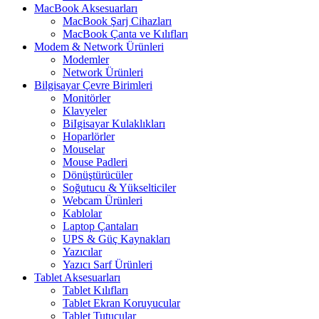
MacBook Aksesuarları
MacBook Şarj Cihazları
MacBook Çanta ve Kılıfları
Modem & Network Ürünleri
Modemler
Network Ürünleri
Bilgisayar Çevre Birimleri
Monitörler
Klavyeler
BiIgisayar Kulaklıkları
Hoparlörler
Mouselar
Mouse Padleri
Dönüştürücüler
Soğutucu & Yükselticiler
Webcam Ürünleri
Kablolar
Laptop Çantaları
UPS & Güç Kaynakları
Yazıcılar
Yazıcı Sarf Ürünleri
Tablet Aksesuarları
Tablet Kılıfları
Tablet Ekran Koruyucular
Tablet Tutucular