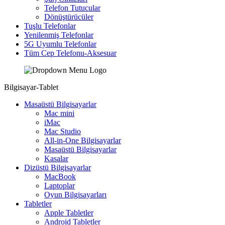
Telefon Tutucular
Dönüştürücüler
Tuşlu Telefonlar
Yenilenmiş Telefonlar
5G Uyumlu Telefonlar
Tüm Cep Telefonu-Aksesuar
Bilgisayar-Tablet
Masaüstü Bilgisayarlar
Mac mini
iMac
Mac Studio
All-in-One Bilgisayarlar
Masaüstü Bilgisayarlar
Kasalar
Dizüstü Bilgisayarlar
MacBook
Laptoplar
Oyun Bilgisayarları
Tabletler
Apple Tabletler
Android Tabletler