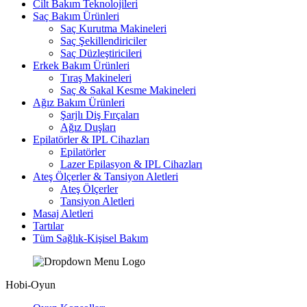
Cilt Bakım Teknolojileri
Saç Bakım Ürünleri
Saç Kurutma Makineleri
Saç Şekillendiriciler
Saç Düzleştiricileri
Erkek Bakım Ürünleri
Tıraş Makineleri
Saç & Sakal Kesme Makineleri
Ağız Bakım Ürünleri
Şarjlı Diş Fırçaları
Ağız Duşları
Epilatörler & IPL Cihazları
Epilatörler
Lazer Epilasyon & IPL Cihazları
Ateş Ölçerler & Tansiyon Aletleri
Ateş Ölçerler
Tansiyon Aletleri
Masaj Aletleri
Tartılar
Tüm Sağlık-Kişisel Bakım
Hobi-Oyun