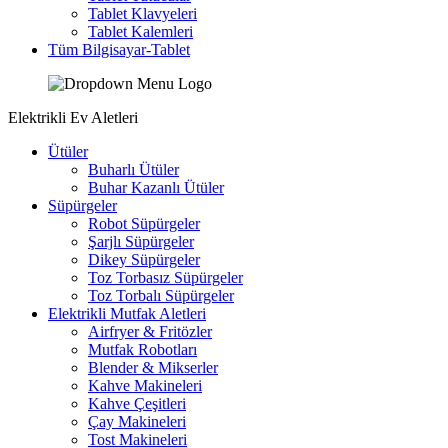
Tablet Klavyeleri
Tablet Kalemleri
Tüm Bilgisayar-Tablet
Elektrikli Ev Aletleri
Ütüler
Buharlı Ütüler
Buhar Kazanlı Ütüler
Süpürgeler
Robot Süpürgeler
Şarjlı Süpürgeler
Dikey Süpürgeler
Toz Torbasız Süpürgeler
Toz Torbalı Süpürgeler
Elektrikli Mutfak Aletleri
Airfryer & Fritözler
Mutfak Robotları
Blender & Mikserler
Kahve Makineleri
Kahve Çeşitleri
Çay Makineleri
Tost Makineleri