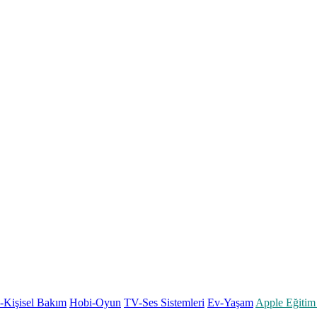
k-Kişisel Bakım
Hobi-Oyun
TV-Ses Sistemleri
Ev-Yaşam
Apple Eğitim