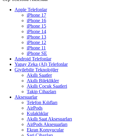
Apple Telefonlar
iPhone 17
iPhone 16
iPhone 15
iPhone 14
iPhone 13
iPhone 12
iPhone 11
iPhone SE
Android Telefonlar
Yapay Zeka (AI) Telefonlar
Giyilebilir Teknolojiler
Akıllı Saatler
Akıllı Bileklikler
Akıllı Çocuk Saatleri
Takip Cihazları
Aksesuarlar
Telefon Kılıfları
AirPods
Kulaklıklar
Akıllı Saat Aksesuarları
AirPods Aksesuarları
Ekran Koruyucular
Şarj Cihazları