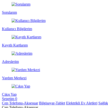
Sorularım
Kullanıcı Bilgilerim
Kayıtlı Kartlarım
Adreslerim
Yardım Merkezi
Çıkış Yap
Sepetim
0
Cep Telefonu-Aksesuar
Bilgisayar-Tablet
Elektrikli Ev Aletleri
Sağlı
Cep Telefonu-Aksesuar