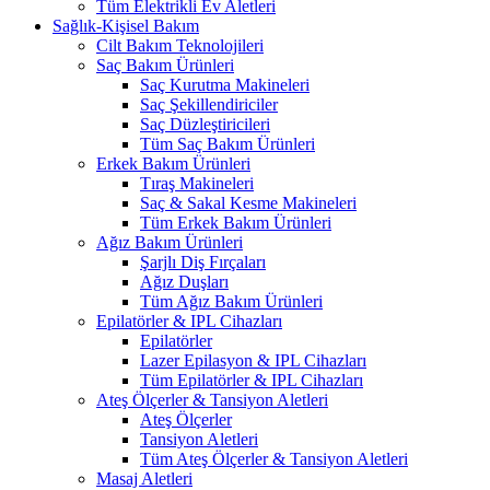
Tüm Elektrikli Ev Aletleri
Sağlık-Kişisel Bakım
Cilt Bakım Teknolojileri
Saç Bakım Ürünleri
Saç Kurutma Makineleri
Saç Şekillendiriciler
Saç Düzleştiricileri
Tüm Saç Bakım Ürünleri
Erkek Bakım Ürünleri
Tıraş Makineleri
Saç & Sakal Kesme Makineleri
Tüm Erkek Bakım Ürünleri
Ağız Bakım Ürünleri
Şarjlı Diş Fırçaları
Ağız Duşları
Tüm Ağız Bakım Ürünleri
Epilatörler & IPL Cihazları
Epilatörler
Lazer Epilasyon & IPL Cihazları
Tüm Epilatörler & IPL Cihazları
Ateş Ölçerler & Tansiyon Aletleri
Ateş Ölçerler
Tansiyon Aletleri
Tüm Ateş Ölçerler & Tansiyon Aletleri
Masaj Aletleri