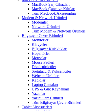
MacBook Şarj Cihazları
MacBook Çanta ve Kılıfları
Tüm MacBook Aksesuarları
Modem & Network Ürünleri
Modemler
Network Ürünleri
Tüm Modem & Network Ürünleri
Bilgisayar Çevre Birimleri
Monitörler
Klavyeler
BiIgisayar Kulaklıkları
Hoparlörler
Mouselar
Mouse Padleri
Dönüştürücüler
Soğutucu & Yükselticiler
Webcam Ürünleri
Kablolar
Laptop Çantaları
UPS & Güç Kaynakları
Yazıcılar
Yazıcı Sarf Ürünleri
Tüm Bilgisayar Çevre Birimleri
Tablet Aksesuarları