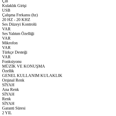
Çin
Kulaklık Girişi
USB
Çalışma Frekansı (hz)
20 HZ - 20 KHZ
Ses Düzeyi Kontrolü
VAR
Ses Yalıtım Özelliği
VAR
Mikrofon
VAR
Türkçe Desteği
VAR
Fonksiyonu
MÜZİK VE KONUŞMA
Özellik
GENEL KULLANIM KULAKLIK
Orıjınal Renk
SİYAH
Ana Renk
SİYAH
Renk
SİYAH
Garanti Süresi
2 YIL