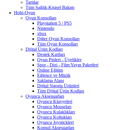
Tartılar
Tüm Sağlık-Kişisel Bakım
Hobi-Oyun
Oyun Konsolları
Playstation 5 / PS5
Nintendo
xbox
Diğer Oyun Konsolları
Tüm Oyun Konsolları
Dijital Ürün Kodları
Destek Kartları
Oyun Pinleri - Üyelikler
Spor - Dizi - Film Yayın Paketleri
Online Eğitim
Eğlence ve Müzik
Saklama Alanı
Dijital Sigorta Ürünleri
Tüm Dijital Ürün Kodları
Oyuncu Aksesuarları
Oyuncu Klavyeleri
Oyuncu Mouseları
Oyuncu Kulaklıkları
Oyuncu Koltukları
Oyuncu Joystickleri
Konsol Aksesuarları