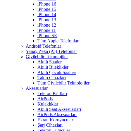
iPhone 16
iPhone 15
iPhone 14
iPhone 13
iPhone 12
iPhone 11
iPhone SE
Tüm Apple Telefonlar
Android Telefonlar
Yapay Zeka (AI) Telefonlar
Giyilebilir Teknolojiler
Akıllı Saatler
Akıllı Bileklikler
Akıllı Çocuk Saatleri
Takip Cihazları
Tüm Giyilebilir Teknolojiler
Aksesuarlar
Telefon Kılıfları
AirPods
Kulaklıklar
Akıllı Saat Aksesuarları
AirPods Aksesuarları
Ekran Koruyucular
Şarj Cihazları
Telefon Tutucular