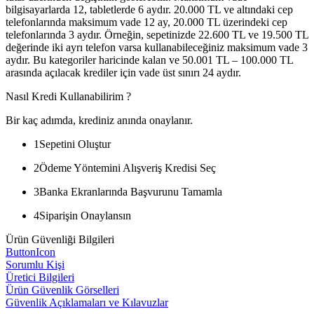
bilgisayarlarda 12, tabletlerde 6 aydır. 20.000 TL ve altındaki cep
telefonlarında maksimum vade 12 ay, 20.000 TL üzerindeki cep
telefonlarında 3 aydır. Örneğin, sepetinizde 22.600 TL ve 19.500 TL
değerinde iki ayrı telefon varsa kullanabileceğiniz maksimum vade 3
aydır. Bu kategoriler haricinde kalan ve 50.001 TL – 100.000 TL
arasında açılacak krediler için vade üst sınırı 24 aydır.
Nasıl Kredi Kullanabilirim ?
Bir kaç adımda, krediniz anında onaylanır.
1
Sepetini Oluştur
2
Ödeme Yöntemini Alışveriş Kredisi Seç
3
Banka Ekranlarında Başvurunu Tamamla
4
Siparişin Onaylansın
Ürün Güvenliği Bilgileri
ButtonIcon
Sorumlu Kişi
Üretici Bilgileri
Ürün Güvenlik Görselleri
Güvenlik Açıklamaları ve Kılavuzlar