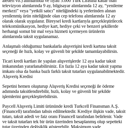
aletleri vb.) alımlarında ve fiyatı 5.000 Türk Lirasına kadar olan
televizyon alımlarında 9 ay, bilgisayar alımlarında 12 ay, “yenileme
merkezi” veya “yetkili satıcı” niteliğindeki iş yerlerinden alınan
yenilenmiş ürün niteliğinde olan cep telefonu alımlarında 12 ay
olarak olarak uygulanır. Bireysel kredi kartlarıyla gerçekleştirilecek
telekomünikasyon, hediye kart, hediye çeki ve benzeri şekillerde
herhangi somut bir mal veya hizmeti içermeyen ürünlerin
alımlarında taksit uygulanamaz.
Anlaşmalı olduğumuz bankalarla alışverişini kredi kartına taksit
seçeneği ile hızlı, kolay ve güvenli bir şekilde tamamlayabilirsin.
Ticari kredi kartları ile yapılan alışverişlerde 12 aya kadar taksit
imkanından yararlanabilirsiniz. En fazla 12 aya kadar taksit yapma
imkanı olsa da banka bazlı farklı taksit tutarları uygulanabilmektedir.
Alışveriş Kredisi
Sepetini hemen oluşturup Alışveriş Kredisi seçeneği ile ödeme
adımında taksitlendirebilir, hızlı, kolay ve güvenli bir şekilde
işlemlerini gerçekleştirebilirsin.
Paycell Alışveriş Limiti ürününde kredi Turkcell Finansman A.Ş.
(Financell) tarafından tahsis edilmektedir. Krediye ilişkin vade, taksit
tutarı, taksit adedi ve faiz oranı Financell tarafından belirlenir. Vade
ve taksit tutarları tek bir ürün üzerinden hesaplanmış olup sepetteki
tutar üzerinden değişiklik gösterebilir. Maksimum vade