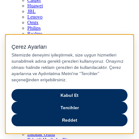
Casper
Huawei
JBL
Lenovo
Omix
Philips
Realme
Xiaomi
TCL
Sony
Özel Günler & Kampanyalar
Apple Eğitim
Düğün ve Çeyiz Paketleri
Fırsatlar Pasajı
Pasaj Günleri
Uykusu Kaçanlar Kulübü
Sevgililer Günü Hediyeleri
Vergisiz Telefonlar
Vergisiz Bilgisayarlar
Karne Hediyeleri
Kurban Bayramı Kampanyası
Resmi Tatil Günleri
Pasaj Ödeme Teklifleri
Anneler Günü Hediyeleri
Babalar Günü