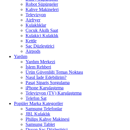
Robot Süpürgeler
Kahve Makineleri
Televizyon
Airfryer
Kulaklıklar
Çocuk Akıllı Saat
Kulakiçi Kulaklık
Kettle
Saç Düzleştirici
Airpods
Yardım
Yardım Merkezi
İşlem Rehberi
Ürün Güvenliği Temas Noktası
Nasıl İade Edebilirim?
Pasaj Sipariş Sorgulama
iPhone Karşılaştırma
Televizyon (TV) Karşılaştırma
Telefon Sat
Popüler Marka Kategoriler
Samsung Telefonlar
JBL Kulaklık
Philips Kahve Makinesi
Samsung Tablet
Dyson Saç Düzleştirici