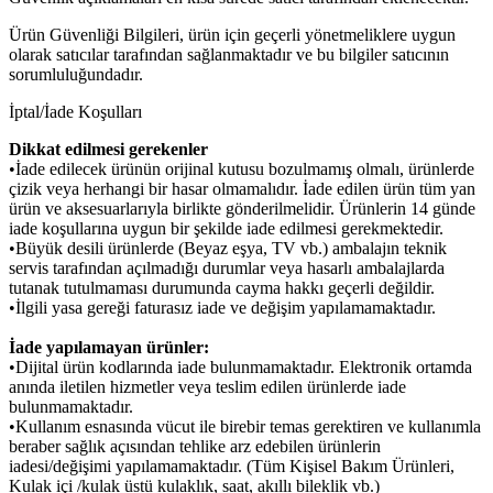
Ürün Güvenliği Bilgileri, ürün için geçerli yönetmeliklere uygun
olarak satıcılar tarafından sağlanmaktadır ve bu bilgiler satıcının
sorumluluğundadır.
İptal/İade Koşulları
Dikkat edilmesi gerekenler
•İade edilecek ürünün orijinal kutusu bozulmamış olmalı, ürünlerde
çizik veya herhangi bir hasar olmamalıdır. İade edilen ürün tüm yan
ürün ve aksesuarlarıyla birlikte gönderilmelidir. Ürünlerin 14 günde
iade koşullarına uygun bir şekilde iade edilmesi gerekmektedir.
•Büyük desili ürünlerde (Beyaz eşya, TV vb.) ambalajın teknik
servis tarafından açılmadığı durumlar veya hasarlı ambalajlarda
tutanak tutulmaması durumunda cayma hakkı geçerli değildir.
•İlgili yasa gereği faturasız iade ve değişim yapılamamaktadır.
İade yapılamayan ürünler:
•Dijital ürün kodlarında iade bulunmamaktadır. Elektronik ortamda
anında iletilen hizmetler veya teslim edilen ürünlerde iade
bulunmamaktadır.
•Kullanım esnasında vücut ile birebir temas gerektiren ve kullanımla
beraber sağlık açısından tehlike arz edebilen ürünlerin
iadesi/değişimi yapılamamaktadır. (Tüm Kişisel Bakım Ürünleri,
Kulak içi /kulak üstü kulaklık, saat, akıllı bileklik vb.)