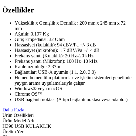
Özellikler
Yükseklik x Genişlik x Derinlik : 200 mm x 245 mm x 72
mm
Ağırlık: 0,197 Kg
Giriş Empedansı: 32 Ohm
Hassasiyet (kulaklık): 94 dBV/Pa +/- 3 dB
Hassasiyet (mikrofon): -17 dBV/Pa +/- 4 dB
Frekans yanıtı (Kulaklık): 20 Hz–20 kHz
Frekans yanıtı (Mikrofon): 100 Hz–10 kHz
Kablo uzunluğu: 2,33m
Bağlantılar: USB-A uyumlu (1.1, 2.0, 3.0)
Hemen hemen tüm platformlar ve işletim sistemleri genelinde
yaygın arama uygulamalarıyla çalışır.
Windows® veya macOS
Chrome OS™
USB bağlantı noktası (A tipi bağlantı noktası veya adaptör)
Daha Fazla
Ürün Özellikleri
Ürün Model Adı
H390 USB KULAKLIK
Üretim Yeri