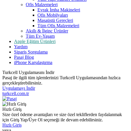
Ofis Malzemeleri
Evrak İmha Makineleri
Ofis Mobilyaları
Masaüstü Gereçleri
Tüm Ofis Malzemeleri
Akıllı & İlginç Ürünler
Tüm Ev-Yaşam
Apple Eğitim Ürünleri
Yardım
Sipariş Sorgulama
Pasaj Blog
iPhone Karşılaştırma
Turkcell Uygulamasını İndir
Pasaj ile ilgili tüm işlemlerinizi Turkcell Uygulamasından hızlıca
gerçekleştirebilirsiniz.
Uygulamayı İndir
turkcell.com.tr
Hızlı Giriş
Size özel ödeme avantajları ve size özel tekliflerden faydalanmak
için Giriş Yap/Üye Ol seçeneği ile devam edebilirsiniz.
Hızlı Giriş
veya