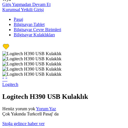
Giriş Yapmadan Devam Et
Kurumsal Yetkili Girişi
Pasaj
Bilgisayar-Tablet
Bilgisayar Çevre Birimleri
BiIgisayar Kulaklıkları
"
"
Logitech
Logitech H390 USB Kulaklık
Henüz yorum yok
Yorum Yaz
Çok Yakında Turkcell Pasaj' da
Stoğa gelince haber ver