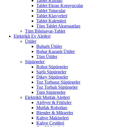
Tablet Kılıfları
Tablet Ekran Koruyucular
Tablet Tutucular
Tablet Klavyeleri
Tablet Kalemleri
Tüm Tablet Aksesuarları
Tüm Bilgisayar-Tablet
Elektrikli Ev Aletleri
Ütüler
Buharlı Ütüler
Buhar Kazanlı Ütüler
Tüm Ütüler
Süpürgeler
Robot Süpürgeler
Şarjlı Süpürgeler
Dikey Süpürgeler
Toz Torbasız Süpürgeler
Toz Torbalı Süpürgeler
Tüm Süpürgeler
Elektrikli Mutfak Aletleri
Airfryer & Fritözler
Mutfak Robotları
Blender & Mikserler
Kahve Makineleri
Kahve Çeşitleri