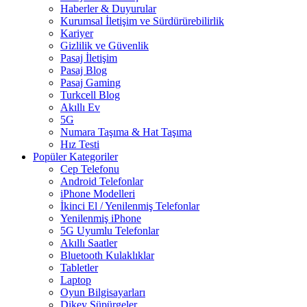
Haberler & Duyurular
Kurumsal İletişim ve Sürdürürebilirlik
Kariyer
Gizlilik ve Güvenlik
Pasaj İletişim
Pasaj Blog
Pasaj Gaming
Turkcell Blog
Akıllı Ev
5G
Numara Taşıma & Hat Taşıma
Hız Testi
Popüler Kategoriler
Cep Telefonu
Android Telefonlar
iPhone Modelleri
İkinci El / Yenilenmiş Telefonlar
Yenilenmiş iPhone
5G Uyumlu Telefonlar
Akıllı Saatler
Bluetooth Kulaklıklar
Tabletler
Laptop
Oyun Bilgisayarları
Dikey Süpürgeler