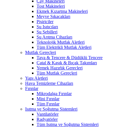
Çay Makineleri
Tost Makineleri
Ekmek Kızartma Makineleri
Meyve Sıkacakları
Pişiriciler
Su Isıtıcıları
Su Sebilleri
Su Arıtma Cihazları
Teknolojik Mutfak Aletleri
Tüm Elektrikli Mutfak Aletleri
Mutfak Gereçleri
Tava & Tencere & Düdüklü Tencere
Çatal & Kaşık & Bıçak Takımları
Yemek Hazırlık Gereçleri
Tüm Mutfak Gereçleri
Yapı Aletleri
Hava Temizleme Cihazları
Fırınlar
Mikrodalga Fırınlar
Mini Fırınlar
Tüm Fırınlar
Isıtma ve Soğutma Sistemleri
Vantilatörler
Radyatörler
Tüm Isıtma ve Soğutma Sistemleri