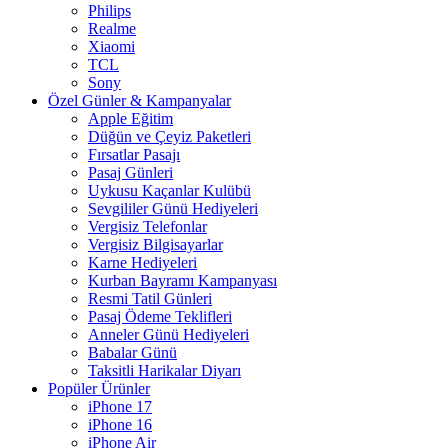
Philips
Realme
Xiaomi
TCL
Sony
Özel Günler & Kampanyalar
Apple Eğitim
Düğün ve Çeyiz Paketleri
Fırsatlar Pasajı
Pasaj Günleri
Uykusu Kaçanlar Kulübü
Sevgililer Günü Hediyeleri
Vergisiz Telefonlar
Vergisiz Bilgisayarlar
Karne Hediyeleri
Kurban Bayramı Kampanyası
Resmi Tatil Günleri
Pasaj Ödeme Teklifleri
Anneler Günü Hediyeleri
Babalar Günü
Taksitli Harikalar Diyarı
Popüler Ürünler
iPhone 17
iPhone 16
iPhone Air