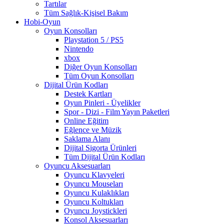
Tartılar
Tüm Sağlık-Kişisel Bakım
Hobi-Oyun
Oyun Konsolları
Playstation 5 / PS5
Nintendo
xbox
Diğer Oyun Konsolları
Tüm Oyun Konsolları
Dijital Ürün Kodları
Destek Kartları
Oyun Pinleri - Üyelikler
Spor - Dizi - Film Yayın Paketleri
Online Eğitim
Eğlence ve Müzik
Saklama Alanı
Dijital Sigorta Ürünleri
Tüm Dijital Ürün Kodları
Oyuncu Aksesuarları
Oyuncu Klavyeleri
Oyuncu Mouseları
Oyuncu Kulaklıkları
Oyuncu Koltukları
Oyuncu Joystickleri
Konsol Aksesuarları