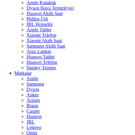
Apple Kulaklık
Dyson Hava Temizleyici
Huawei Akıllı Saat
Philips Ütü
JBL Hoparlör
Apple Tablet
Xiaomi Telefon
Xiaomi Akıllı Saat
Samsung Akıllı Saat
Asus Laptop
Huawei Tablet
Huawei Telefon
Stanley Termos
Markalar
Apple
Samsung
Dyson
Anker
Arzum
Braun
Casper
Huawei
JBL
Lenovo
Omix