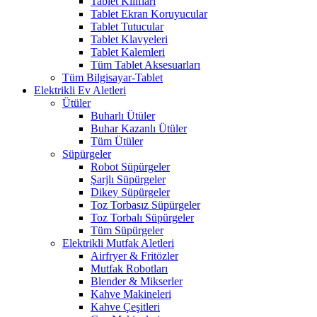
Tablet Kılıfları
Tablet Ekran Koruyucular
Tablet Tutucular
Tablet Klavyeleri
Tablet Kalemleri
Tüm Tablet Aksesuarları
Tüm Bilgisayar-Tablet
Elektrikli Ev Aletleri
Ütüler
Buharlı Ütüler
Buhar Kazanlı Ütüler
Tüm Ütüler
Süpürgeler
Robot Süpürgeler
Şarjlı Süpürgeler
Dikey Süpürgeler
Toz Torbasız Süpürgeler
Toz Torbalı Süpürgeler
Tüm Süpürgeler
Elektrikli Mutfak Aletleri
Airfryer & Fritözler
Mutfak Robotları
Blender & Mikserler
Kahve Makineleri
Kahve Çeşitleri