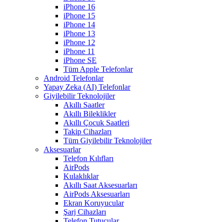
iPhone 16
iPhone 15
iPhone 14
iPhone 13
iPhone 12
iPhone 11
iPhone SE
Tüm Apple Telefonlar
Android Telefonlar
Yapay Zeka (AI) Telefonlar
Giyilebilir Teknolojiler
Akıllı Saatler
Akıllı Bileklikler
Akıllı Çocuk Saatleri
Takip Cihazları
Tüm Giyilebilir Teknolojiler
Aksesuarlar
Telefon Kılıfları
AirPods
Kulaklıklar
Akıllı Saat Aksesuarları
AirPods Aksesuarları
Ekran Koruyucular
Şarj Cihazları
Telefon Tutucular