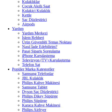
Kulaklıklar
Çocuk Akıllı Saat
Kulakiçi Kulaklık
Kettle
Saç Düzleştirici
Airpods
Yardım
Yardım Merkezi
İşlem Rehberi
Ürün Güvenliği Temas Noktası
Nasıl İade Edebilirim?
Pasaj Sipariş Sorgulama
iPhone Karşılaştırma
Televizyon (TV) Karşılaştırma
Telefon Sat
Popüler Marka Kategoriler
Samsung Telefonlar
JBL Kulaklık
Philips Kahve Makinesi
Samsung Tablet
Dyson Saç Düzleştirici
Philips Dikey Süpürge
Philips Süpürge
Karaca Kahve Makinesi
Philips Airfryer