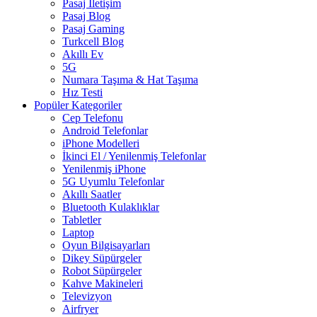
Pasaj İletişim
Pasaj Blog
Pasaj Gaming
Turkcell Blog
Akıllı Ev
5G
Numara Taşıma & Hat Taşıma
Hız Testi
Popüler Kategoriler
Cep Telefonu
Android Telefonlar
iPhone Modelleri
İkinci El / Yenilenmiş Telefonlar
Yenilenmiş iPhone
5G Uyumlu Telefonlar
Akıllı Saatler
Bluetooth Kulaklıklar
Tabletler
Laptop
Oyun Bilgisayarları
Dikey Süpürgeler
Robot Süpürgeler
Kahve Makineleri
Televizyon
Airfryer