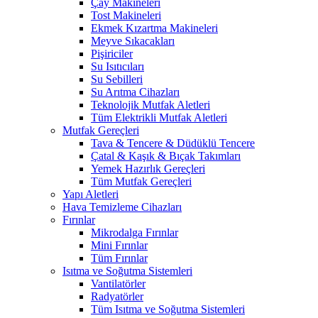
Çay Makineleri
Tost Makineleri
Ekmek Kızartma Makineleri
Meyve Sıkacakları
Pişiriciler
Su Isıtıcıları
Su Sebilleri
Su Arıtma Cihazları
Teknolojik Mutfak Aletleri
Tüm Elektrikli Mutfak Aletleri
Mutfak Gereçleri
Tava & Tencere & Düdüklü Tencere
Çatal & Kaşık & Bıçak Takımları
Yemek Hazırlık Gereçleri
Tüm Mutfak Gereçleri
Yapı Aletleri
Hava Temizleme Cihazları
Fırınlar
Mikrodalga Fırınlar
Mini Fırınlar
Tüm Fırınlar
Isıtma ve Soğutma Sistemleri
Vantilatörler
Radyatörler
Tüm Isıtma ve Soğutma Sistemleri