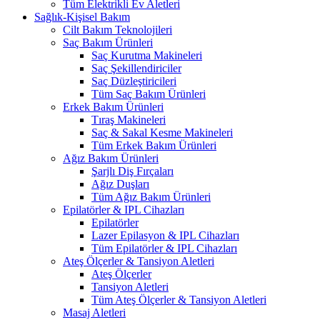
Tüm Elektrikli Ev Aletleri
Sağlık-Kişisel Bakım
Cilt Bakım Teknolojileri
Saç Bakım Ürünleri
Saç Kurutma Makineleri
Saç Şekillendiriciler
Saç Düzleştiricileri
Tüm Saç Bakım Ürünleri
Erkek Bakım Ürünleri
Tıraş Makineleri
Saç & Sakal Kesme Makineleri
Tüm Erkek Bakım Ürünleri
Ağız Bakım Ürünleri
Şarjlı Diş Fırçaları
Ağız Duşları
Tüm Ağız Bakım Ürünleri
Epilatörler & IPL Cihazları
Epilatörler
Lazer Epilasyon & IPL Cihazları
Tüm Epilatörler & IPL Cihazları
Ateş Ölçerler & Tansiyon Aletleri
Ateş Ölçerler
Tansiyon Aletleri
Tüm Ateş Ölçerler & Tansiyon Aletleri
Masaj Aletleri