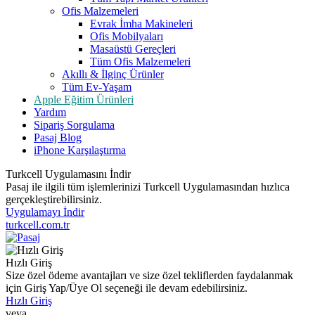
Ofis Malzemeleri
Evrak İmha Makineleri
Ofis Mobilyaları
Masaüstü Gereçleri
Tüm Ofis Malzemeleri
Akıllı & İlginç Ürünler
Tüm Ev-Yaşam
Apple Eğitim Ürünleri
Yardım
Sipariş Sorgulama
Pasaj Blog
iPhone Karşılaştırma
Turkcell Uygulamasını İndir
Pasaj ile ilgili tüm işlemlerinizi Turkcell Uygulamasından hızlıca
gerçekleştirebilirsiniz.
Uygulamayı İndir
turkcell.com.tr
Hızlı Giriş
Size özel ödeme avantajları ve size özel tekliflerden faydalanmak
için Giriş Yap/Üye Ol seçeneği ile devam edebilirsiniz.
Hızlı Giriş
veya