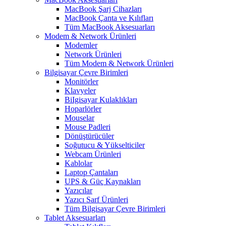
MacBook Şarj Cihazları
MacBook Çanta ve Kılıfları
Tüm MacBook Aksesuarları
Modem & Network Ürünleri
Modemler
Network Ürünleri
Tüm Modem & Network Ürünleri
Bilgisayar Çevre Birimleri
Monitörler
Klavyeler
BiIgisayar Kulaklıkları
Hoparlörler
Mouselar
Mouse Padleri
Dönüştürücüler
Soğutucu & Yükselticiler
Webcam Ürünleri
Kablolar
Laptop Çantaları
UPS & Güç Kaynakları
Yazıcılar
Yazıcı Sarf Ürünleri
Tüm Bilgisayar Çevre Birimleri
Tablet Aksesuarları