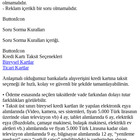
olmamalıdır.
- Reklam içerikli bir soru olmamalıdır.
ButtonIcon
Soru Sorma Kuralları
Soru Sorma Kuralları içeriği.
ButtonIcon
Kredi Kartı Taksit Seçenekleri
Bireysel Kartlar
Ticari Kartlar
Anlaşmalı olduğumuz bankalarla alışverişini kredi kartına taksit
seçeneği ile hızlı, kolay ve güvenli bir şekilde tamamlayabilirsin.
• Ödeme esnasında seçilen taksitlerde vade farkından dolayı tutar
farklılıkları görülebilir.
• Taksit üst sınırı bireysel kredi kartları ile yapılan elektronik eşya
alımlarında (Video, kamera, ses sistemleri, fiyatı 5.000 Türk lirasının
üzerinde olan televizyon vb) 4 ay, tablet alımlarında 6 ay, elektrikli
eşya (Buzdolabı, çamaşır makinesi, bulaşık makinesi, elektrikli ev
aletleri vb.) alımlarında ve fiyatı 5.000 Türk Lirasına kadar olan
televizyon alımlarında 9 ay, bilgisayar alımlarında 12 ay, “yenileme
merkezi” veya “yetkili satıcı” niteliğindeki iş yerlerinden alınan