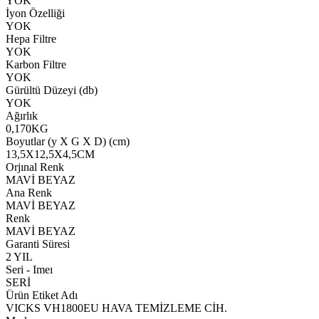
YOK
İyon Özelliği
YOK
Hepa Filtre
YOK
Karbon Filtre
YOK
Gürültü Düzeyi (db)
YOK
Ağırlık
0,170KG
Boyutlar (y X G X D) (cm)
13,5X12,5X4,5CM
Orjınal Renk
MAVİ BEYAZ
Ana Renk
MAVİ BEYAZ
Renk
MAVİ BEYAZ
Garanti Süresi
2 YIL
Seri - Imeı
SERİ
Ürün Etiket Adı
VICKS VH1800EU HAVA TEMİZLEME CİH.