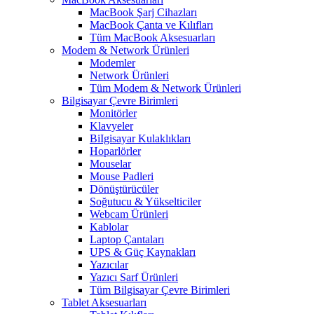
MacBook Şarj Cihazları
MacBook Çanta ve Kılıfları
Tüm MacBook Aksesuarları
Modem & Network Ürünleri
Modemler
Network Ürünleri
Tüm Modem & Network Ürünleri
Bilgisayar Çevre Birimleri
Monitörler
Klavyeler
BiIgisayar Kulaklıkları
Hoparlörler
Mouselar
Mouse Padleri
Dönüştürücüler
Soğutucu & Yükselticiler
Webcam Ürünleri
Kablolar
Laptop Çantaları
UPS & Güç Kaynakları
Yazıcılar
Yazıcı Sarf Ürünleri
Tüm Bilgisayar Çevre Birimleri
Tablet Aksesuarları