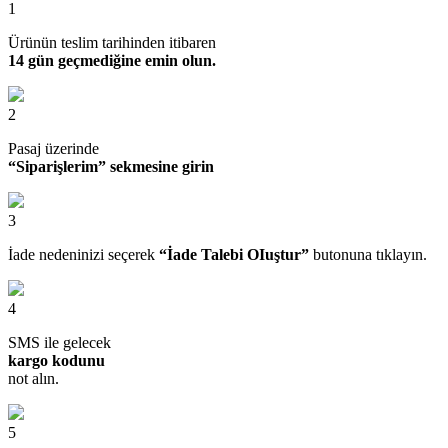
1
Ürünün teslim tarihinden itibaren
14 gün geçmediğine emin olun.
2
Pasaj üzerinde
“Siparişlerim” sekmesine girin
3
İade nedeninizi seçerek
“İade Talebi OIuştur”
butonuna tıklayın.
4
SMS ile gelecek
kargo kodunu
not alın.
5