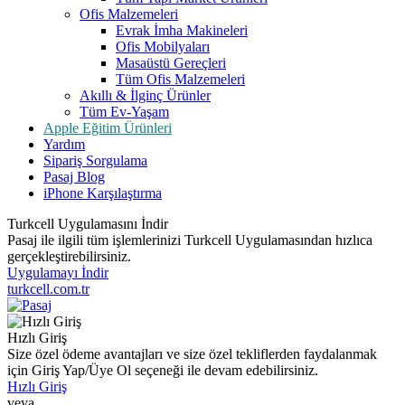
Ofis Malzemeleri
Evrak İmha Makineleri
Ofis Mobilyaları
Masaüstü Gereçleri
Tüm Ofis Malzemeleri
Akıllı & İlginç Ürünler
Tüm Ev-Yaşam
Apple Eğitim Ürünleri
Yardım
Sipariş Sorgulama
Pasaj Blog
iPhone Karşılaştırma
Turkcell Uygulamasını İndir
Pasaj ile ilgili tüm işlemlerinizi Turkcell Uygulamasından hızlıca
gerçekleştirebilirsiniz.
Uygulamayı İndir
turkcell.com.tr
Hızlı Giriş
Size özel ödeme avantajları ve size özel tekliflerden faydalanmak
için Giriş Yap/Üye Ol seçeneği ile devam edebilirsiniz.
Hızlı Giriş
veya