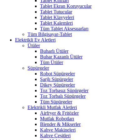
Tablet Kılıfları
Tablet Ekran Koruyucular
Tablet Tutucular
Tablet Klavyeleri
Tablet Kalemleri
Tüm Tablet Aksesuarları
Tüm Bilgisayar-Tablet
Elektrikli Ev Aletleri
Ütüler
Buharlı Ütüler
Buhar Kazanlı Ütüler
Tüm Ütüler
Süpürgeler
Robot Süpürgeler
Şarjlı Süpürgeler
Dikey Süpürgeler
Toz Torbasız Süpürgeler
Toz Torbalı Süpürgeler
Tüm Süpürgeler
Elektrikli Mutfak Aletleri
Airfryer & Fritözler
Mutfak Robotları
Blender & Mikserler
Kahve Makineleri
Kahve Çeşitleri