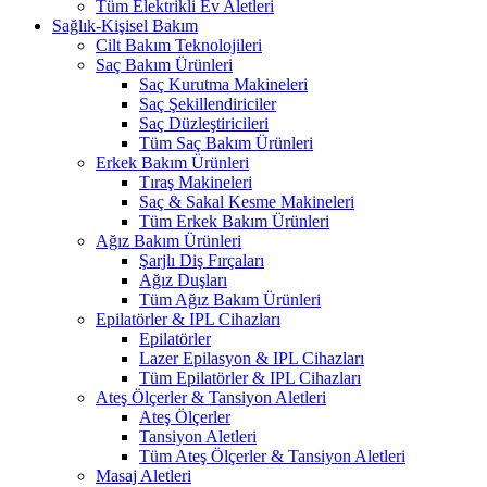
Tüm Elektrikli Ev Aletleri
Sağlık-Kişisel Bakım
Cilt Bakım Teknolojileri
Saç Bakım Ürünleri
Saç Kurutma Makineleri
Saç Şekillendiriciler
Saç Düzleştiricileri
Tüm Saç Bakım Ürünleri
Erkek Bakım Ürünleri
Tıraş Makineleri
Saç & Sakal Kesme Makineleri
Tüm Erkek Bakım Ürünleri
Ağız Bakım Ürünleri
Şarjlı Diş Fırçaları
Ağız Duşları
Tüm Ağız Bakım Ürünleri
Epilatörler & IPL Cihazları
Epilatörler
Lazer Epilasyon & IPL Cihazları
Tüm Epilatörler & IPL Cihazları
Ateş Ölçerler & Tansiyon Aletleri
Ateş Ölçerler
Tansiyon Aletleri
Tüm Ateş Ölçerler & Tansiyon Aletleri
Masaj Aletleri