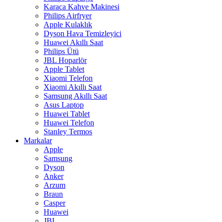
Karaca Kahve Makinesi
Philips Airfryer
Apple Kulaklık
Dyson Hava Temizleyici
Huawei Akıllı Saat
Philips Ütü
JBL Hoparlör
Apple Tablet
Xiaomi Telefon
Xiaomi Akıllı Saat
Samsung Akıllı Saat
Asus Laptop
Huawei Tablet
Huawei Telefon
Stanley Termos
Markalar
Apple
Samsung
Dyson
Anker
Arzum
Braun
Casper
Huawei
JBL