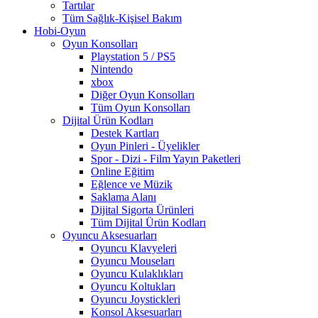
Tartılar
Tüm Sağlık-Kişisel Bakım
Hobi-Oyun
Oyun Konsolları
Playstation 5 / PS5
Nintendo
xbox
Diğer Oyun Konsolları
Tüm Oyun Konsolları
Dijital Ürün Kodları
Destek Kartları
Oyun Pinleri - Üyelikler
Spor - Dizi - Film Yayın Paketleri
Online Eğitim
Eğlence ve Müzik
Saklama Alanı
Dijital Sigorta Ürünleri
Tüm Dijital Ürün Kodları
Oyuncu Aksesuarları
Oyuncu Klavyeleri
Oyuncu Mouseları
Oyuncu Kulaklıkları
Oyuncu Koltukları
Oyuncu Joystickleri
Konsol Aksesuarları