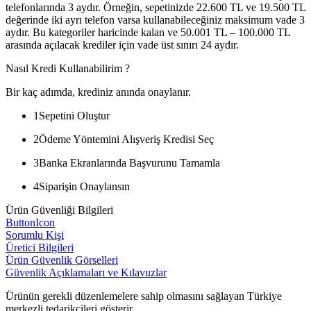
telefonlarında 3 aydır. Örneğin, sepetinizde 22.600 TL ve 19.500 TL
değerinde iki ayrı telefon varsa kullanabileceğiniz maksimum vade 3
aydır. Bu kategoriler haricinde kalan ve 50.001 TL – 100.000 TL
arasında açılacak krediler için vade üst sınırı 24 aydır.
Nasıl Kredi Kullanabilirim ?
Bir kaç adımda, krediniz anında onaylanır.
1
Sepetini Oluştur
2
Ödeme Yöntemini Alışveriş Kredisi Seç
3
Banka Ekranlarında Başvurunu Tamamla
4
Siparişin Onaylansın
Ürün Güvenliği Bilgileri
ButtonIcon
Sorumlu Kişi
Üretici Bilgileri
Ürün Güvenlik Görselleri
Güvenlik Açıklamaları ve Kılavuzlar
Ürünün gerekli düzenlemelere sahip olmasını sağlayan Türkiye
merkezli tedarikçileri gösterir.