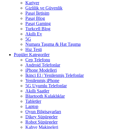
Kariyer
Gizlilik ve Güvenlik
Pasaj İletişim
Pasaj Blog
Pasaj Gaming
Turkcell Blog
Akıllı Ev
5G
Numara Taşıma & Hat Taşıma
Hız Testi
Popüler Kategoriler
Cep Telefonu
Android Telefonlar
iPhone Modelleri
İkinci El / Yenilenmiş Telefonlar
Yenilenmiş iPhone
5G Uyumlu Telefonlar
Akıllı Saatler
Bluetooth Kulaklıklar
Tabletler
Laptop
Oyun Bilgisayarları
Dikey Süpürgeler
Robot Süpürgeler
Kahve Makineleri