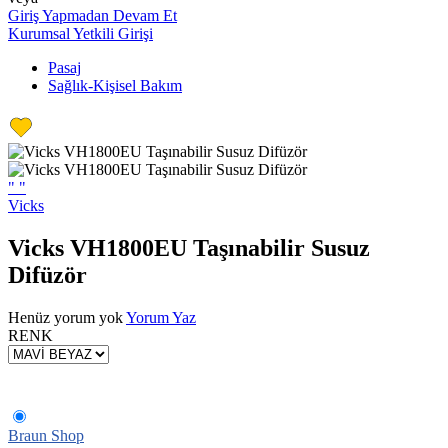
Giriş Yapmadan Devam Et
Kurumsal Yetkili Girişi
Pasaj
Sağlık-Kişisel Bakım
"
"
Vicks
Vicks VH1800EU Taşınabilir Susuz
Difüzör
Henüz yorum yok
Yorum Yaz
RENK
Braun Shop