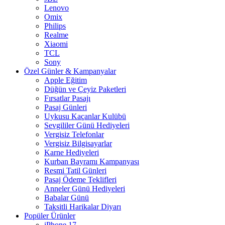
Lenovo
Omix
Philips
Realme
Xiaomi
TCL
Sony
Özel Günler & Kampanyalar
Apple Eğitim
Düğün ve Çeyiz Paketleri
Fırsatlar Pasajı
Pasaj Günleri
Uykusu Kaçanlar Kulübü
Sevgililer Günü Hediyeleri
Vergisiz Telefonlar
Vergisiz Bilgisayarlar
Karne Hediyeleri
Kurban Bayramı Kampanyası
Resmi Tatil Günleri
Pasaj Ödeme Teklifleri
Anneler Günü Hediyeleri
Babalar Günü
Taksitli Harikalar Diyarı
Popüler Ürünler
iPhone 17