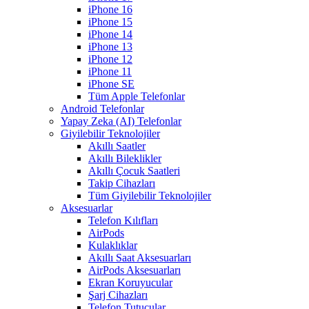
iPhone 16
iPhone 15
iPhone 14
iPhone 13
iPhone 12
iPhone 11
iPhone SE
Tüm Apple Telefonlar
Android Telefonlar
Yapay Zeka (AI) Telefonlar
Giyilebilir Teknolojiler
Akıllı Saatler
Akıllı Bileklikler
Akıllı Çocuk Saatleri
Takip Cihazları
Tüm Giyilebilir Teknolojiler
Aksesuarlar
Telefon Kılıfları
AirPods
Kulaklıklar
Akıllı Saat Aksesuarları
AirPods Aksesuarları
Ekran Koruyucular
Şarj Cihazları
Telefon Tutucular