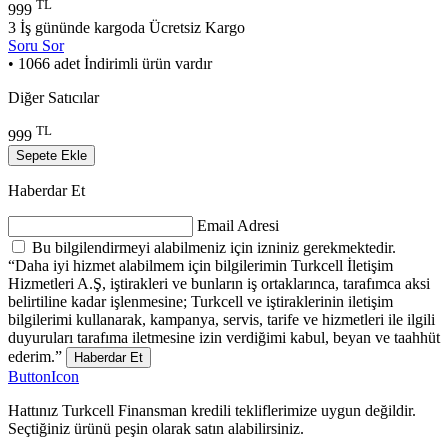
TL
999
3 İş gününde kargoda
Ücretsiz Kargo
Soru Sor
• 1066 adet İndirimli ürün vardır
Diğer Satıcılar
TL
999
Sepete Ekle
Haberdar Et
Email Adresi
Bu bilgilendirmeyi alabilmeniz için izniniz gerekmektedir.
“Daha iyi hizmet alabilmem için bilgilerimin Turkcell İletişim
Hizmetleri A.Ş, iştirakleri ve bunların iş ortaklarınca, tarafımca aksi
belirtiline kadar işlenmesine; Turkcell ve iştiraklerinin iletişim
bilgilerimi kullanarak, kampanya, servis, tarife ve hizmetleri ile ilgili
duyuruları tarafıma iletmesine izin verdiğimi kabul, beyan ve taahhüt
ederim.”
Haberdar Et
ButtonIcon
Hattınız Turkcell Finansman kredili tekliflerimize uygun değildir.
Seçtiğiniz ürünü peşin olarak satın alabilirsiniz.