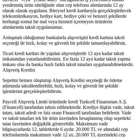
yenilenmiş ürün niteliğinde olan cep telefonu alımlarında 12 ay
olarak olarak uygulanır. Bireysel kredi kartlarıyla gerçekleştirilecek
telekomünikasyon, hediye kart, hediye çeki ve benzeri şekillerde
herhangi somut bir mal veya hizmeti içermeyen ürünlerin
alımlarında taksit uygulanamaz.
Anlaşmalı olduğumuz bankalarla alışverişini kredi kartına taksit
seçeneği ile hızlı, kolay ve güvenli bir şekilde tamamlayabilirsin.
Ticari kredi kartları ile yapılan alışverişlerde 12 aya kadar taksit
imkanından yararlanabilirsiniz. En fazla 12 aya kadar taksit yapma
imkanı olsa da banka bazlı farklı taksit tutarları uygulanabilmektedir.
Alışveriş Kredisi
Sepetini hemen oluşturup Alışveriş Kredisi seçeneği ile ödeme
adımında taksitlendirebilir, hızlı, kolay ve güvenli bir şekilde
işlemlerini gerçekleştirebilirsin.
Paycell Alışveriş Limiti ürününde kredi Turkcell Finansman A.Ş.
(Financell) tarafından tahsis edilmektedir. Krediye ilişkin vade, taksit
tutarı, taksit adedi ve faiz oranı Financell tarafından belirlenir. Vade
ve taksit tutarları tek bir ürün üzerinden hesaplanmış olup sepetteki
tutar üzerinden değişiklik gösterebilir. Maksimum vade
bilgisayarlarda 12, tabletlerde 6 aydır. 20.000 TL ve altındaki cep
telefonlarında maksimum vade 12 ay, 20.000 TL üzerindeki cep