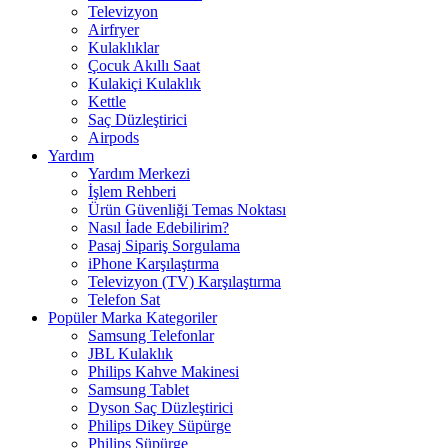
Televizyon
Airfryer
Kulaklıklar
Çocuk Akıllı Saat
Kulakiçi Kulaklık
Kettle
Saç Düzleştirici
Airpods
Yardım
Yardım Merkezi
İşlem Rehberi
Ürün Güvenliği Temas Noktası
Nasıl İade Edebilirim?
Pasaj Sipariş Sorgulama
iPhone Karşılaştırma
Televizyon (TV) Karşılaştırma
Telefon Sat
Popüler Marka Kategoriler
Samsung Telefonlar
JBL Kulaklık
Philips Kahve Makinesi
Samsung Tablet
Dyson Saç Düzleştirici
Philips Dikey Süpürge
Philips Süpürge