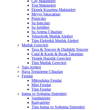
Çay Makineleri
Tost Makineleri
Ekmek Kızartma Makineleri
Meyve Sıkacakları
Pişiriciler
Su Isıtıcıları
Su Sebilleri
Su Arıtma Cihazları
Teknolojik Mutfak Aletleri
Tüm Elektrikli Mutfak Aletleri
Mutfak Gereçleri
Tava & Tencere & Düdüklü Tencere
Çatal & Kaşık & Bıçak Takımları
Yemek Hazırlık Gereçleri
Tüm Mutfak Gereçleri
Yapı Aletleri
Hava Temizleme Cihazları
Fırınlar
Mikrodalga Fırınlar
Mini Fırınlar
Tüm Fırınlar
Isıtma ve Soğutma Sistemleri
Vantilatörler
Radyatörler
Tüm Isıtma ve Soğutma Sistemleri