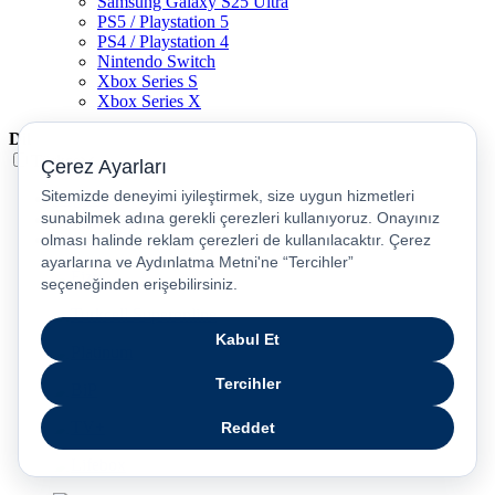
Samsung Galaxy S25 Ultra
PS5 / Playstation 5
PS4 / Playstation 4
Nintendo Switch
Xbox Series S
Xbox Series X
Dil
Türkçe
English
عربى
русский