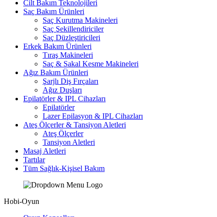
Cilt Bakım Teknolojileri
Saç Bakım Ürünleri
Saç Kurutma Makineleri
Saç Şekillendiriciler
Saç Düzleştiricileri
Erkek Bakım Ürünleri
Tıraş Makineleri
Saç & Sakal Kesme Makineleri
Ağız Bakım Ürünleri
Şarjlı Diş Fırçaları
Ağız Duşları
Epilatörler & IPL Cihazları
Epilatörler
Lazer Epilasyon & IPL Cihazları
Ateş Ölçerler & Tansiyon Aletleri
Ateş Ölçerler
Tansiyon Aletleri
Masaj Aletleri
Tartılar
Tüm Sağlık-Kişisel Bakım
Hobi-Oyun