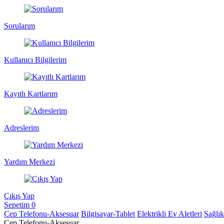
Sorularım
Kullanıcı Bilgilerim
Kayıtlı Kartlarım
Adreslerim
Yardım Merkezi
Çıkış Yap
Sepetim
0
Cep Telefonu-Aksesuar
Bilgisayar-Tablet
Elektrikli Ev Aletleri
Sağlı
Cep Telefonu-Aksesuar