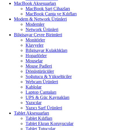
MacBook Aksesuarları
MacBook Şarj Cihazları
MacBook Çanta ve Kılıfları
Modem & Network Ürünleri
Modemler
Network Ürünleri
Bilgisayar Çevre Birimleri
Monitörler
Klavyeler
BiIgisayar Kulaklıkları
Hoparlörler
Mouselar
Mouse Padleri
Dönüştürücüler
Soğutucu & Yükselticiler
Webcam Ürünleri
Kablolar
Laptop Çantaları
UPS & Güç Kaynakları
Yazıcılar
Yazıcı Sarf Ürünleri
Tablet Aksesuarları
Tablet Kılıfları
Tablet Ekran Koruyucular
Tablet Tutucular