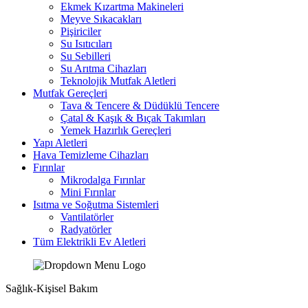
Ekmek Kızartma Makineleri
Meyve Sıkacakları
Pişiriciler
Su Isıtıcıları
Su Sebilleri
Su Arıtma Cihazları
Teknolojik Mutfak Aletleri
Mutfak Gereçleri
Tava & Tencere & Düdüklü Tencere
Çatal & Kaşık & Bıçak Takımları
Yemek Hazırlık Gereçleri
Yapı Aletleri
Hava Temizleme Cihazları
Fırınlar
Mikrodalga Fırınlar
Mini Fırınlar
Isıtma ve Soğutma Sistemleri
Vantilatörler
Radyatörler
Tüm Elektrikli Ev Aletleri
Sağlık-Kişisel Bakım