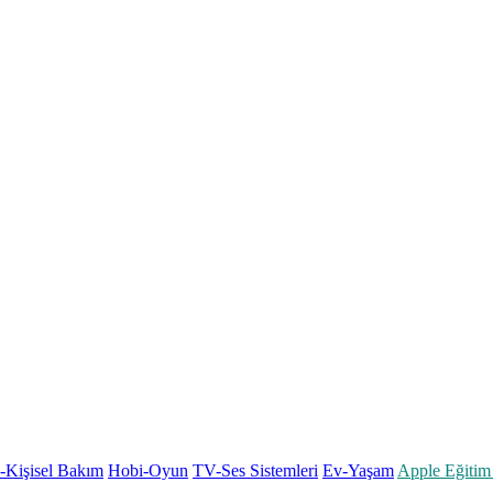
k-Kişisel Bakım
Hobi-Oyun
TV-Ses Sistemleri
Ev-Yaşam
Apple Eğitim