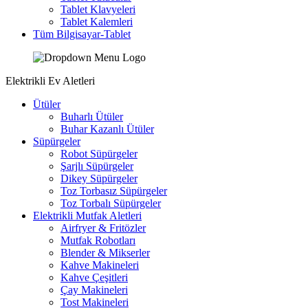
Tablet Klavyeleri
Tablet Kalemleri
Tüm Bilgisayar-Tablet
Elektrikli Ev Aletleri
Ütüler
Buharlı Ütüler
Buhar Kazanlı Ütüler
Süpürgeler
Robot Süpürgeler
Şarjlı Süpürgeler
Dikey Süpürgeler
Toz Torbasız Süpürgeler
Toz Torbalı Süpürgeler
Elektrikli Mutfak Aletleri
Airfryer & Fritözler
Mutfak Robotları
Blender & Mikserler
Kahve Makineleri
Kahve Çeşitleri
Çay Makineleri
Tost Makineleri