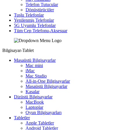
Telefon Tutucular
Dönüştürücüler
Tuşlu Telefonlar
Yenilenmiş Telefonlar
5G Uyumlu Telefonlar
Tüm Cep Telefonu-Aksesuar
Bilgisayar-Tablet
Masaüstü Bilgisayarlar
Mac mini
iMac
Mac Studio
All-in-One Bilgisayarlar
Masaüstü Bilgisayarlar
Kasalar
Dizüstü Bilgisayarlar
MacBook
Laptoplar
Oyun Bilgisayarları
Tabletler
Apple Tabletler
Android Tabletler