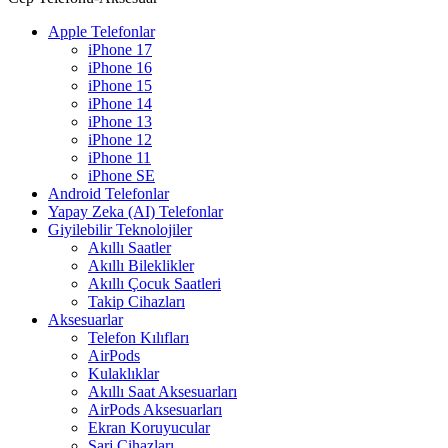
Apple Telefonlar
iPhone 17
iPhone 16
iPhone 15
iPhone 14
iPhone 13
iPhone 12
iPhone 11
iPhone SE
Android Telefonlar
Yapay Zeka (AI) Telefonlar
Giyilebilir Teknolojiler
Akıllı Saatler
Akıllı Bileklikler
Akıllı Çocuk Saatleri
Takip Cihazları
Aksesuarlar
Telefon Kılıfları
AirPods
Kulaklıklar
Akıllı Saat Aksesuarları
AirPods Aksesuarları
Ekran Koruyucular
Şarj Cihazları