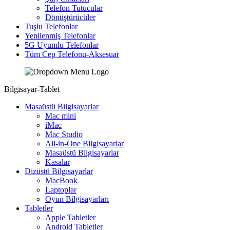
Telefon Tutucular
Dönüştürücüler
Tuşlu Telefonlar
Yenilenmiş Telefonlar
5G Uyumlu Telefonlar
Tüm Cep Telefonu-Aksesuar
Bilgisayar-Tablet
Masaüstü Bilgisayarlar
Mac mini
iMac
Mac Studio
All-in-One Bilgisayarlar
Masaüstü Bilgisayarlar
Kasalar
Dizüstü Bilgisayarlar
MacBook
Laptoplar
Oyun Bilgisayarları
Tabletler
Apple Tabletler
Android Tabletler