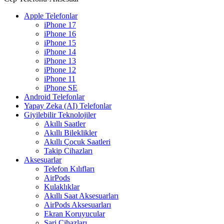
Apple Telefonlar
iPhone 17
iPhone 16
iPhone 15
iPhone 14
iPhone 13
iPhone 12
iPhone 11
iPhone SE
Android Telefonlar
Yapay Zeka (AI) Telefonlar
Giyilebilir Teknolojiler
Akıllı Saatler
Akıllı Bileklikler
Akıllı Çocuk Saatleri
Takip Cihazları
Aksesuarlar
Telefon Kılıfları
AirPods
Kulaklıklar
Akıllı Saat Aksesuarları
AirPods Aksesuarları
Ekran Koruyucular
Şarj Cihazları