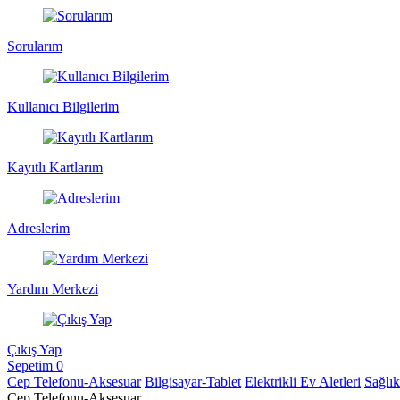
Sorularım
Kullanıcı Bilgilerim
Kayıtlı Kartlarım
Adreslerim
Yardım Merkezi
Çıkış Yap
Sepetim
0
Cep Telefonu-Aksesuar
Bilgisayar-Tablet
Elektrikli Ev Aletleri
Sağlı
Cep Telefonu-Aksesuar