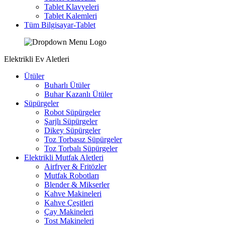
Tablet Klavyeleri
Tablet Kalemleri
Tüm Bilgisayar-Tablet
Elektrikli Ev Aletleri
Ütüler
Buharlı Ütüler
Buhar Kazanlı Ütüler
Süpürgeler
Robot Süpürgeler
Şarjlı Süpürgeler
Dikey Süpürgeler
Toz Torbasız Süpürgeler
Toz Torbalı Süpürgeler
Elektrikli Mutfak Aletleri
Airfryer & Fritözler
Mutfak Robotları
Blender & Mikserler
Kahve Makineleri
Kahve Çeşitleri
Çay Makineleri
Tost Makineleri