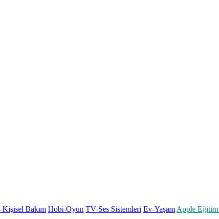
k-Kişisel Bakım
Hobi-Oyun
TV-Ses Sistemleri
Ev-Yaşam
Apple Eğitim