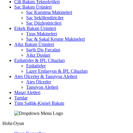
Cilt Bakım Teknolojileri
Saç Bakım Ürünleri
Saç Kurutma Makineleri
Saç Şekillendiriciler
Saç Düzleştiricileri
Erkek Bakım Ürünleri
Tıraş Makineleri
Saç & Sakal Kesme Makineleri
Ağız Bakım Ürünleri
Şarjlı Diş Fırçaları
Ağız Duşları
Epilatörler & IPL Cihazları
Epilatörler
Lazer Epilasyon & IPL Cihazları
Ateş Ölçerler & Tansiyon Aletleri
Ateş Ölçerler
Tansiyon Aletleri
Masaj Aletleri
Tartılar
Tüm Sağlık-Kişisel Bakım
Hobi-Oyun