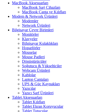
MacBook Aksesuarları
MacBook Şarj Cihazları
MacBook Çanta ve Kılıfları
Modem & Network Ürünleri
Modemler
Network Ürünleri
Bilgisayar Çevre Birimleri
Monitörler
Klavyeler
BiIgisayar Kulaklıkları
Hoparlörler
Mouselar
Mouse Padleri
Dönüştürücüler
Soğutucu & Yükselticiler
Webcam Ürünleri
Kablolar
Laptop Çantaları
UPS & Güç Kaynakları
Yazıcılar
Yazıcı Sarf Ürünleri
Tablet Aksesuarları
Tablet Kılıfları
Tablet Ekran Koruyucular
Tablet Tutucular