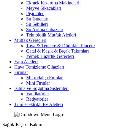
Ekmek Kızartma Makineleri
Meyve Sıkacakları
Pişiriciler
Su Isıtıcıları
Su Sebilleri
Su Arıtma Cihazları
Teknolojik Mutfak Aletleri
Mutfak Gereçleri
Tava & Tencere & Düdüklü Tencere
Çatal & Kaşık & Bıçak Takımları
Yemek Hazırlık Gereçleri
Yapı Aletleri
Hava Temizleme Cihazları
Fırınlar
Mikrodalga Fırınlar
Mini Fırınlar
Isıtma ve Soğutma Sistemleri
Vantilatörler
Radyatörler
Tüm Elektrikli Ev Aletleri
Sağlık-Kişisel Bakım