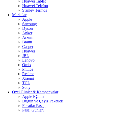
Huawei Tablet
Huawei Telefon
Stanley Termos
Markalar
Apple
Samsung
Dyson
Anker
Arzum
Braun
Casper
Huawei
JBL
Lenovo
Omix
Philips
Realme
Xiaomi
TCL
Sony
Özel Günler & Kampanyalar
Apple Eğitim
Düğün ve Çeyiz Paketleri
Fırsatlar Pasajı
Pasaj Günleri