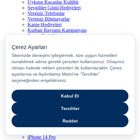
Uykusu Kaçanlar Kulübü
Sevgililer Günü Hediyeleri
Vergisiz Telefonlar
Vergisiz Bilgisayarlar
Karne Hediyeleri
Kurban Bayramı Kampanyası
Resmi Tatil Günleri
Pasaj Ödeme Teklifleri
Anneler Günü Hediyeleri
Babalar Günü
Taksitli Harikalar Diyarı
Popüler Ürünler
iPhone 17
iPhone 16
iPhone Air
iPhone 16 Pro Max
iPhone 17 Pro Max
iPhone 16E
iPhone 15
iPhone 15 Plus
iPhone 15 Pro
iPhone 15 Pro Max
iPhone 14
iPhone 14 Plus
iPhone 14 Pro