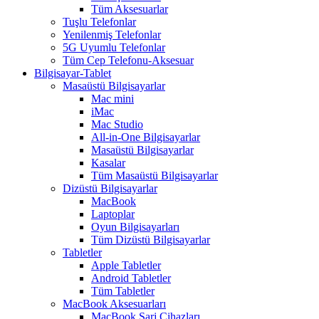
Tüm Aksesuarlar
Tuşlu Telefonlar
Yenilenmiş Telefonlar
5G Uyumlu Telefonlar
Tüm Cep Telefonu-Aksesuar
Bilgisayar-Tablet
Masaüstü Bilgisayarlar
Mac mini
iMac
Mac Studio
All-in-One Bilgisayarlar
Masaüstü Bilgisayarlar
Kasalar
Tüm Masaüstü Bilgisayarlar
Dizüstü Bilgisayarlar
MacBook
Laptoplar
Oyun Bilgisayarları
Tüm Dizüstü Bilgisayarlar
Tabletler
Apple Tabletler
Android Tabletler
Tüm Tabletler
MacBook Aksesuarları
MacBook Şarj Cihazları