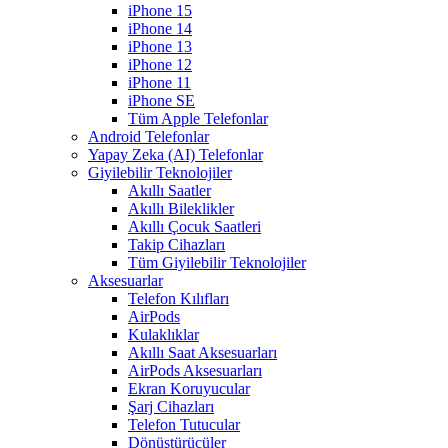
iPhone 15
iPhone 14
iPhone 13
iPhone 12
iPhone 11
iPhone SE
Tüm Apple Telefonlar
Android Telefonlar
Yapay Zeka (AI) Telefonlar
Giyilebilir Teknolojiler
Akıllı Saatler
Akıllı Bileklikler
Akıllı Çocuk Saatleri
Takip Cihazları
Tüm Giyilebilir Teknolojiler
Aksesuarlar
Telefon Kılıfları
AirPods
Kulaklıklar
Akıllı Saat Aksesuarları
AirPods Aksesuarları
Ekran Koruyucular
Şarj Cihazları
Telefon Tutucular
Dönüştürücüler