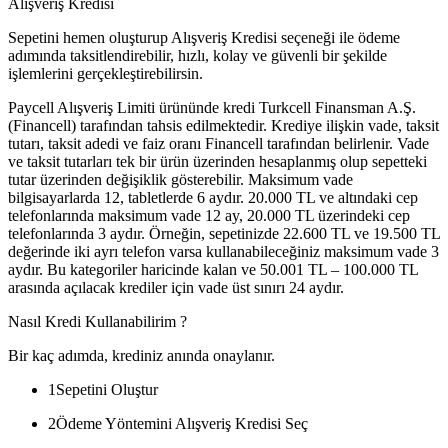
Alışveriş Kredisi
Sepetini hemen oluşturup Alışveriş Kredisi seçeneği ile ödeme
adımında taksitlendirebilir, hızlı, kolay ve güvenli bir şekilde
işlemlerini gerçekleştirebilirsin.
Paycell Alışveriş Limiti ürününde kredi Turkcell Finansman A.Ş.
(Financell) tarafından tahsis edilmektedir. Krediye ilişkin vade, taksit
tutarı, taksit adedi ve faiz oranı Financell tarafından belirlenir. Vade
ve taksit tutarları tek bir ürün üzerinden hesaplanmış olup sepetteki
tutar üzerinden değişiklik gösterebilir. Maksimum vade
bilgisayarlarda 12, tabletlerde 6 aydır. 20.000 TL ve altındaki cep
telefonlarında maksimum vade 12 ay, 20.000 TL üzerindeki cep
telefonlarında 3 aydır. Örneğin, sepetinizde 22.600 TL ve 19.500 TL
değerinde iki ayrı telefon varsa kullanabileceğiniz maksimum vade 3
aydır. Bu kategoriler haricinde kalan ve 50.001 TL – 100.000 TL
arasında açılacak krediler için vade üst sınırı 24 aydır.
Nasıl Kredi Kullanabilirim ?
Bir kaç adımda, krediniz anında onaylanır.
1
Sepetini Oluştur
2
Ödeme Yöntemini Alışveriş Kredisi Seç