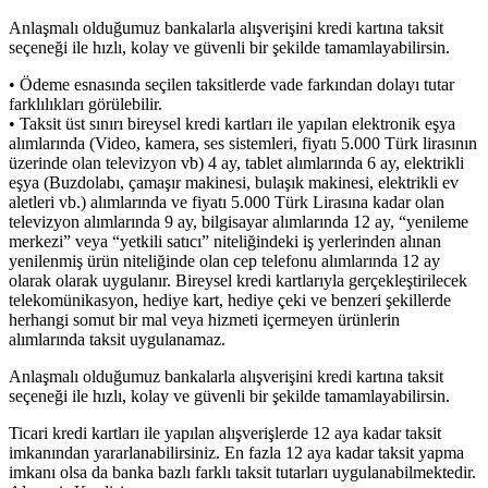
Anlaşmalı olduğumuz bankalarla alışverişini kredi kartına taksit
seçeneği ile hızlı, kolay ve güvenli bir şekilde tamamlayabilirsin.
• Ödeme esnasında seçilen taksitlerde vade farkından dolayı tutar
farklılıkları görülebilir.
• Taksit üst sınırı bireysel kredi kartları ile yapılan elektronik eşya
alımlarında (Video, kamera, ses sistemleri, fiyatı 5.000 Türk lirasının
üzerinde olan televizyon vb) 4 ay, tablet alımlarında 6 ay, elektrikli
eşya (Buzdolabı, çamaşır makinesi, bulaşık makinesi, elektrikli ev
aletleri vb.) alımlarında ve fiyatı 5.000 Türk Lirasına kadar olan
televizyon alımlarında 9 ay, bilgisayar alımlarında 12 ay, “yenileme
merkezi” veya “yetkili satıcı” niteliğindeki iş yerlerinden alınan
yenilenmiş ürün niteliğinde olan cep telefonu alımlarında 12 ay
olarak olarak uygulanır. Bireysel kredi kartlarıyla gerçekleştirilecek
telekomünikasyon, hediye kart, hediye çeki ve benzeri şekillerde
herhangi somut bir mal veya hizmeti içermeyen ürünlerin
alımlarında taksit uygulanamaz.
Anlaşmalı olduğumuz bankalarla alışverişini kredi kartına taksit
seçeneği ile hızlı, kolay ve güvenli bir şekilde tamamlayabilirsin.
Ticari kredi kartları ile yapılan alışverişlerde 12 aya kadar taksit
imkanından yararlanabilirsiniz. En fazla 12 aya kadar taksit yapma
imkanı olsa da banka bazlı farklı taksit tutarları uygulanabilmektedir.