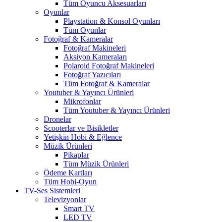
Tüm Oyuncu Aksesuarları
Oyunlar
Playstation & Konsol Oyunları
Tüm Oyunlar
Fotoğraf & Kameralar
Fotoğraf Makineleri
Aksiyon Kameraları
Polaroid Fotoğraf Makineleri
Fotoğraf Yazıcıları
Tüm Fotoğraf & Kameralar
Youtuber & Yayıncı Ürünleri
Mikrofonlar
Tüm Youtuber & Yayıncı Ürünleri
Dronelar
Scooterlar ve Bisikletler
Yetişkin Hobi & Eğlence
Müzik Ürünleri
Pikaplar
Tüm Müzik Ürünleri
Ödeme Kartları
Tüm Hobi-Oyun
TV-Ses Sistemleri
Televizyonlar
Smart TV
LED TV