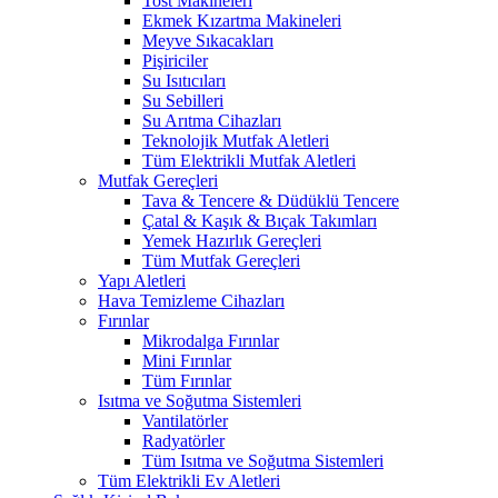
Tost Makineleri
Ekmek Kızartma Makineleri
Meyve Sıkacakları
Pişiriciler
Su Isıtıcıları
Su Sebilleri
Su Arıtma Cihazları
Teknolojik Mutfak Aletleri
Tüm Elektrikli Mutfak Aletleri
Mutfak Gereçleri
Tava & Tencere & Düdüklü Tencere
Çatal & Kaşık & Bıçak Takımları
Yemek Hazırlık Gereçleri
Tüm Mutfak Gereçleri
Yapı Aletleri
Hava Temizleme Cihazları
Fırınlar
Mikrodalga Fırınlar
Mini Fırınlar
Tüm Fırınlar
Isıtma ve Soğutma Sistemleri
Vantilatörler
Radyatörler
Tüm Isıtma ve Soğutma Sistemleri
Tüm Elektrikli Ev Aletleri