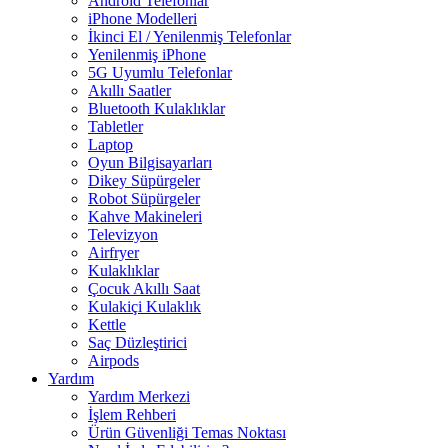
Android Telefonlar
iPhone Modelleri
İkinci El / Yenilenmiş Telefonlar
Yenilenmiş iPhone
5G Uyumlu Telefonlar
Akıllı Saatler
Bluetooth Kulaklıklar
Tabletler
Laptop
Oyun Bilgisayarları
Dikey Süpürgeler
Robot Süpürgeler
Kahve Makineleri
Televizyon
Airfryer
Kulaklıklar
Çocuk Akıllı Saat
Kulakiçi Kulaklık
Kettle
Saç Düzleştirici
Airpods
Yardım
Yardım Merkezi
İşlem Rehberi
Ürün Güvenliği Temas Noktası