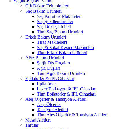
Sağlık-Kişisel Bakım
Cilt Bakım Teknolojileri
Saç Bakım Ürünleri
Saç Kurutma Makineleri
Saç Şekillendiriciler
Saç Düzleştiricileri
Tüm Saç Bakım Ürünleri
Erkek Bakım Ürünleri
Tıraş Makineleri
Saç & Sakal Kesme Makineleri
Tüm Erkek Bakım Ürünleri
Ağız Bakım Ürünleri
Şarjlı Diş Fırçaları
Ağız Duşları
Tüm Ağız Bakım Ürünleri
Epilatörler & IPL Cihazları
Epilatörler
Lazer Epilasyon & IPL Cihazları
Tüm Epilatörler & IPL Cihazları
Ateş Ölçerler & Tansiyon Aletleri
Ateş Ölçerler
Tansiyon Aletleri
Tüm Ateş Ölçerler & Tansiyon Aletleri
Masaj Aletleri
Tartılar