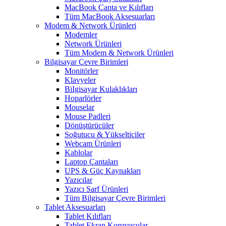
MacBook Çanta ve Kılıfları
Tüm MacBook Aksesuarları
Modem & Network Ürünleri
Modemler
Network Ürünleri
Tüm Modem & Network Ürünleri
Bilgisayar Çevre Birimleri
Monitörler
Klavyeler
BiIgisayar Kulaklıkları
Hoparlörler
Mouselar
Mouse Padleri
Dönüştürücüler
Soğutucu & Yükselticiler
Webcam Ürünleri
Kablolar
Laptop Çantaları
UPS & Güç Kaynakları
Yazıcılar
Yazıcı Sarf Ürünleri
Tüm Bilgisayar Çevre Birimleri
Tablet Aksesuarları
Tablet Kılıfları
Tablet Ekran Koruyucular