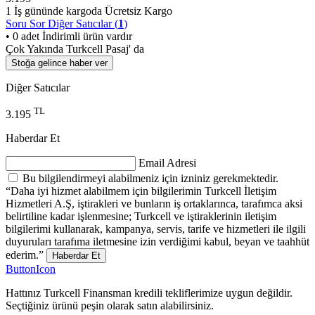
1 İş gününde kargoda
Ücretsiz Kargo
Soru Sor
Diğer Satıcılar (
1
)
• 0 adet İndirimli ürün vardır
Çok Yakında Turkcell Pasaj' da
Stoğa gelince haber ver
Diğer Satıcılar
TL
3.195
Haberdar Et
Email Adresi
Bu bilgilendirmeyi alabilmeniz için izniniz gerekmektedir.
“Daha iyi hizmet alabilmem için bilgilerimin Turkcell İletişim
Hizmetleri A.Ş, iştirakleri ve bunların iş ortaklarınca, tarafımca aksi
belirtiline kadar işlenmesine; Turkcell ve iştiraklerinin iletişim
bilgilerimi kullanarak, kampanya, servis, tarife ve hizmetleri ile ilgili
duyuruları tarafıma iletmesine izin verdiğimi kabul, beyan ve taahhüt
ederim.”
Haberdar Et
ButtonIcon
Hattınız Turkcell Finansman kredili tekliflerimize uygun değildir.
Seçtiğiniz ürünü peşin olarak satın alabilirsiniz.