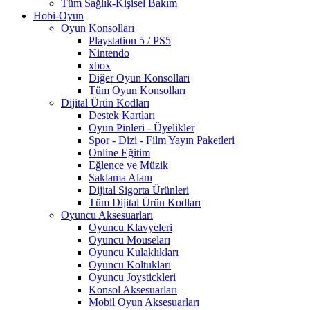
Tüm Sağlık-Kişisel Bakım
Hobi-Oyun
Oyun Konsolları
Playstation 5 / PS5
Nintendo
xbox
Diğer Oyun Konsolları
Tüm Oyun Konsolları
Dijital Ürün Kodları
Destek Kartları
Oyun Pinleri - Üyelikler
Spor - Dizi - Film Yayın Paketleri
Online Eğitim
Eğlence ve Müzik
Saklama Alanı
Dijital Sigorta Ürünleri
Tüm Dijital Ürün Kodları
Oyuncu Aksesuarları
Oyuncu Klavyeleri
Oyuncu Mouseları
Oyuncu Kulaklıkları
Oyuncu Koltukları
Oyuncu Joystickleri
Konsol Aksesuarları
Mobil Oyun Aksesuarları