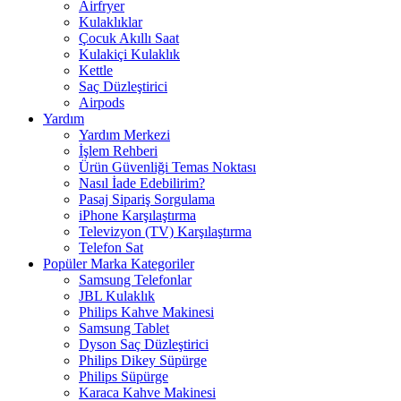
Airfryer
Kulaklıklar
Çocuk Akıllı Saat
Kulakiçi Kulaklık
Kettle
Saç Düzleştirici
Airpods
Yardım
Yardım Merkezi
İşlem Rehberi
Ürün Güvenliği Temas Noktası
Nasıl İade Edebilirim?
Pasaj Sipariş Sorgulama
iPhone Karşılaştırma
Televizyon (TV) Karşılaştırma
Telefon Sat
Popüler Marka Kategoriler
Samsung Telefonlar
JBL Kulaklık
Philips Kahve Makinesi
Samsung Tablet
Dyson Saç Düzleştirici
Philips Dikey Süpürge
Philips Süpürge
Karaca Kahve Makinesi