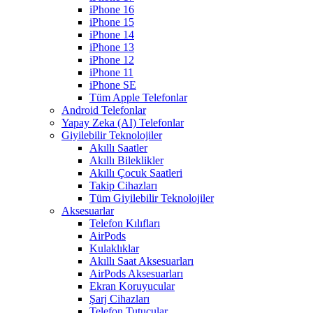
iPhone 16
iPhone 15
iPhone 14
iPhone 13
iPhone 12
iPhone 11
iPhone SE
Tüm Apple Telefonlar
Android Telefonlar
Yapay Zeka (AI) Telefonlar
Giyilebilir Teknolojiler
Akıllı Saatler
Akıllı Bileklikler
Akıllı Çocuk Saatleri
Takip Cihazları
Tüm Giyilebilir Teknolojiler
Aksesuarlar
Telefon Kılıfları
AirPods
Kulaklıklar
Akıllı Saat Aksesuarları
AirPods Aksesuarları
Ekran Koruyucular
Şarj Cihazları
Telefon Tutucular