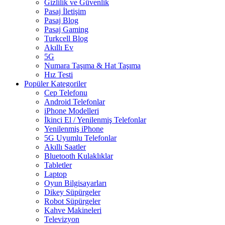
Gizlilik ve Güvenlik
Pasaj İletişim
Pasaj Blog
Pasaj Gaming
Turkcell Blog
Akıllı Ev
5G
Numara Taşıma & Hat Taşıma
Hız Testi
Popüler Kategoriler
Cep Telefonu
Android Telefonlar
iPhone Modelleri
İkinci El / Yenilenmiş Telefonlar
Yenilenmiş iPhone
5G Uyumlu Telefonlar
Akıllı Saatler
Bluetooth Kulaklıklar
Tabletler
Laptop
Oyun Bilgisayarları
Dikey Süpürgeler
Robot Süpürgeler
Kahve Makineleri
Televizyon