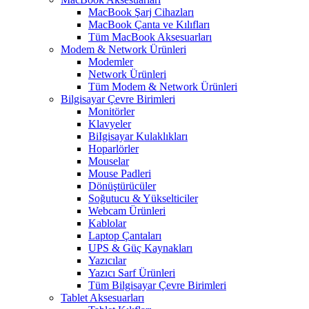
MacBook Şarj Cihazları
MacBook Çanta ve Kılıfları
Tüm MacBook Aksesuarları
Modem & Network Ürünleri
Modemler
Network Ürünleri
Tüm Modem & Network Ürünleri
Bilgisayar Çevre Birimleri
Monitörler
Klavyeler
BiIgisayar Kulaklıkları
Hoparlörler
Mouselar
Mouse Padleri
Dönüştürücüler
Soğutucu & Yükselticiler
Webcam Ürünleri
Kablolar
Laptop Çantaları
UPS & Güç Kaynakları
Yazıcılar
Yazıcı Sarf Ürünleri
Tüm Bilgisayar Çevre Birimleri
Tablet Aksesuarları