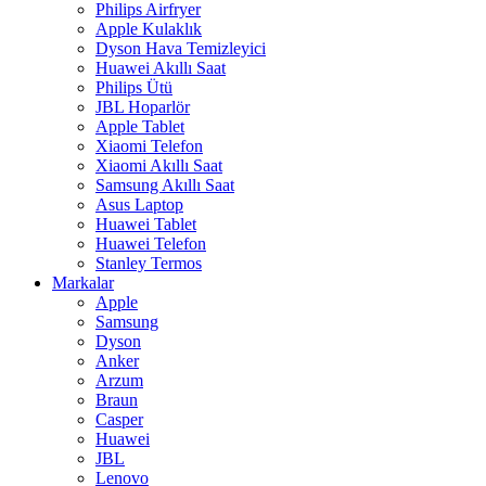
Philips Airfryer
Apple Kulaklık
Dyson Hava Temizleyici
Huawei Akıllı Saat
Philips Ütü
JBL Hoparlör
Apple Tablet
Xiaomi Telefon
Xiaomi Akıllı Saat
Samsung Akıllı Saat
Asus Laptop
Huawei Tablet
Huawei Telefon
Stanley Termos
Markalar
Apple
Samsung
Dyson
Anker
Arzum
Braun
Casper
Huawei
JBL
Lenovo