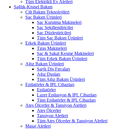
Tüm Elektrikli Ev Aletleri
Sağlık-Kişisel Bakım
Cilt Bakım Teknolojileri
Saç Bakım Ürünleri
Saç Kurutma Makineleri
Saç Şekillendiriciler
Saç Düzleştiricileri
Tüm Saç Bakım Ürünleri
Erkek Bakım Ürünleri
Tıraş Makineleri
Saç & Sakal Kesme Makineleri
Tüm Erkek Bakım Ürünleri
Ağız Bakım Ürünleri
Şarjlı Diş Fırçaları
Ağız Duşları
Tüm Ağız Bakım Ürünleri
Epilatörler & IPL Cihazları
Epilatörler
Lazer Epilasyon & IPL Cihazları
Tüm Epilatörler & IPL Cihazları
Ateş Ölçerler & Tansiyon Aletleri
Ateş Ölçerler
Tansiyon Aletleri
Tüm Ateş Ölçerler & Tansiyon Aletleri
Masaj Aletleri