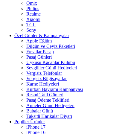
Omix
Philips
Realme
Xiaomi
TCL
Sony
Özel Günler & Kampanyalar
Apple Eğitim
Düğün ve Çeyiz Paketleri
Fırsatlar Pasajı
Pasaj Günleri
Uykusu Kaçanlar Kulübü
Sevgililer Günü Hediyeleri
Vergisiz Telefonlar
Vergisiz Bilgisayarlar
Karne Hediyeleri
Kurban Bayramı Kampanyası
Resmi Tatil Günleri
Pasaj Ödeme Teklifleri
Anneler Günü Hediyeleri
Babalar Günü
Taksitli Harikalar Diyarı
Popüler Ürünler
iPhone 17
iPhone 16