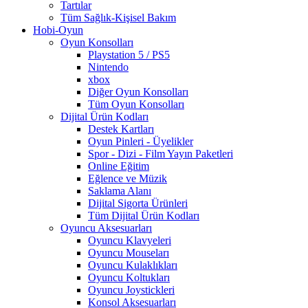
Tartılar
Tüm Sağlık-Kişisel Bakım
Hobi-Oyun
Oyun Konsolları
Playstation 5 / PS5
Nintendo
xbox
Diğer Oyun Konsolları
Tüm Oyun Konsolları
Dijital Ürün Kodları
Destek Kartları
Oyun Pinleri - Üyelikler
Spor - Dizi - Film Yayın Paketleri
Online Eğitim
Eğlence ve Müzik
Saklama Alanı
Dijital Sigorta Ürünleri
Tüm Dijital Ürün Kodları
Oyuncu Aksesuarları
Oyuncu Klavyeleri
Oyuncu Mouseları
Oyuncu Kulaklıkları
Oyuncu Koltukları
Oyuncu Joystickleri
Konsol Aksesuarları