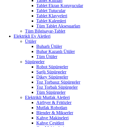
Tablet Kılıfları
Tablet Ekran Koruyucular
Tablet Tutucular
Tablet Klavyeleri
Tablet Kalemleri
Tüm Tablet Aksesuarları
Tüm Bilgisayar-Tablet
Elektrikli Ev Aletleri
Ütüler
Buharlı Ütüler
Buhar Kazanlı Ütüler
Tüm Ütüler
Süpürgeler
Robot Süpürgeler
Şarjlı Süpürgeler
Dikey Süpürgeler
Toz Torbasız Süpürgeler
Toz Torbalı Süpürgeler
Tüm Süpürgeler
Elektrikli Mutfak Aletleri
Airfryer & Fritözler
Mutfak Robotları
Blender & Mikserler
Kahve Makineleri
Kahve Çeşitleri