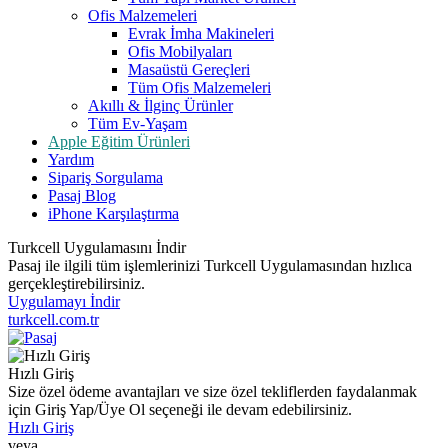
Ofis Malzemeleri
Evrak İmha Makineleri
Ofis Mobilyaları
Masaüstü Gereçleri
Tüm Ofis Malzemeleri
Akıllı & İlginç Ürünler
Tüm Ev-Yaşam
Apple Eğitim Ürünleri
Yardım
Sipariş Sorgulama
Pasaj Blog
iPhone Karşılaştırma
Turkcell Uygulamasını İndir
Pasaj ile ilgili tüm işlemlerinizi Turkcell Uygulamasından hızlıca
gerçekleştirebilirsiniz.
Uygulamayı İndir
turkcell.com.tr
Hızlı Giriş
Size özel ödeme avantajları ve size özel tekliflerden faydalanmak
için Giriş Yap/Üye Ol seçeneği ile devam edebilirsiniz.
Hızlı Giriş
veya