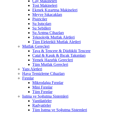
Çay Makineleri
Tost Makineleri
Ekmek Kızartma Makineleri
Meyve Sıkacakları
Pişiriciler
Su Isıtıcıları
Su Sebilleri
Su Arıtma Cihazları
Teknolojik Mutfak Aletleri
Tüm Elektrikli Mutfak Aletleri
Mutfak Gereçleri
Tava & Tencere & Düdüklü Tencere
Çatal & Kaşık & Bıçak Takımları
Yemek Hazırlık Gereçleri
Tüm Mutfak Gereçleri
Yapı Aletleri
Hava Temizleme Cihazları
Fırınlar
Mikrodalga Fırınlar
Mini Fırınlar
Tüm Fırınlar
Isıtma ve Soğutma Sistemleri
Vantilatörler
Radyatörler
Tüm Isıtma ve Soğutma Sistemleri