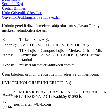
Sorumlu Kişi
Üretici Bilgileri
Ürün Güvenlik Görselleri
Güvenlik Açıklamaları ve Kılavuzlar
Ürünün gerekli düzenlemelere sahip olmasını sağlayan Türkiye
merkezli tedarikçileri gösterir.
Satıcı:
Turkcell Satış A.Ş.
Tedarikçi:
KVK TEKNOLOJİ ÜRÜNLERİ TİC. A.Ş.
TLS Lojistik Canopus Lojistik Merkezi Orhanlı Mh.
Adres:
Kazlıçeşme Cd. No:58 Tuzla DOSB, 34956 Tuzla/
İstanbul
E-posta:
musteri.hizmetleri@turkcell.com.tr
Ürün bilgileri, ürünün üreticisi ile ilgili adres ve bilgileri içerir.
KVK TEKNOLOJİ ÜRÜNLERİ TİC. A.Ş.
SEMT KVK PLAZA BAYER CAD.GÜLBAHAR SOK.
Adres:
NO :14 KOZYATAĞI / Kadıköy 81090 İstanbul
E-
nesrin.ertem@kvk.com
posta: