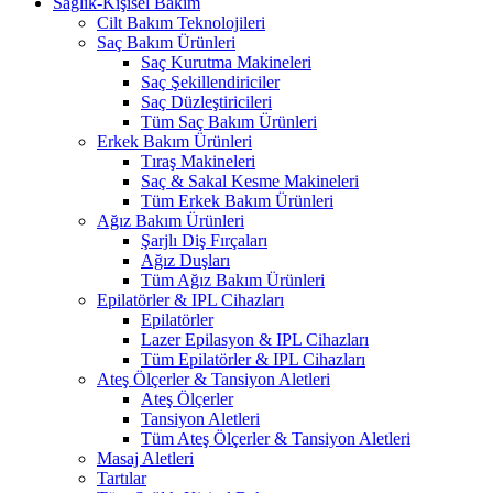
Sağlık-Kişisel Bakım
Cilt Bakım Teknolojileri
Saç Bakım Ürünleri
Saç Kurutma Makineleri
Saç Şekillendiriciler
Saç Düzleştiricileri
Tüm Saç Bakım Ürünleri
Erkek Bakım Ürünleri
Tıraş Makineleri
Saç & Sakal Kesme Makineleri
Tüm Erkek Bakım Ürünleri
Ağız Bakım Ürünleri
Şarjlı Diş Fırçaları
Ağız Duşları
Tüm Ağız Bakım Ürünleri
Epilatörler & IPL Cihazları
Epilatörler
Lazer Epilasyon & IPL Cihazları
Tüm Epilatörler & IPL Cihazları
Ateş Ölçerler & Tansiyon Aletleri
Ateş Ölçerler
Tansiyon Aletleri
Tüm Ateş Ölçerler & Tansiyon Aletleri
Masaj Aletleri
Tartılar