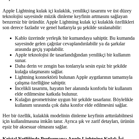
Apple Lightning kulak içi kulaklık, yenilikçi tasarımı ve üst düzey
teknolojisi sayesinde müzik dinleme keyfinin artmasını sağlayan
benzersiz bir üründür. Apple Lightning kulak içi kulaklık özellikleri
son derece fazladır ve genel hatlarıyla şu şekilde sıralanabilir:
Kablo üzerinde yerleşik bir kumandaya sahiptir. Bu kumanda
sayesinde gelen çağrılar cevaplandırılabilir ya da şarkılar
arasında geçiş yapılabilir.
Apple teknolojisi ile tasarlandığından yenilikçi bir kullanım
sunar.
Daha derin ve zengin bas tonlarıyla sesin eşsiz bir şekilde
kulağa ulaşmasını sağlar.
Lightning konnektörü bulunan Apple aygıtlarının tamamıyla
çalışma özelliğine sahiptir.
İncelikli tasarımı, hayatın her alanında konforlu bir kullanım
elde edilmesine katkıda bulunur.
Kulağın geometrisine uygun bir şekilde tasarlanır. Böylelikle
kullanım sırasında çok daha konfor elde edilmesini sağlar.
Her bir özellik, kulaklık modelinin dinleme keyfinin arttırılabilmesi
için kullanılmasına imkân tanır. Ayrıca şık ve zarif detayları, ürünün
eşsiz bir aksesuar olmasını sağlar.
Kristal Netliğinde Performans: Apple Lightning Kulak İçi