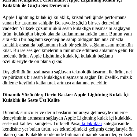
Kulaklık ile Güçlü Ses Deneyimi
Apple Lightning kulak içi kulaklık, kristal netliğinde performans
sunan bir tasarıma sahiptir. Bu sayede güçlü bir ses deneyimi
vadeder. Yüksek çözünürlüklü sesin kulaklığa ulaşmasını sağlayan
ürün, kulaklığın birçok alanda kullanımına imkân tanır. Bunun yanı
sıra etkili bir bağlantı seçeneğine sahip olduğundan ana cihazla
kulaklık arasında bağlantının hızlı bir şekilde sağlanmasını mümkün
kılar. Bu ise ses gecikmelerinin minimize edilmesi anlamına gelir. Bu
nedenle ürün, Apple Lightning kulak içi kulaklık bağlantı
özellikleriyle de ön plana çıkar.
Dış gürültünün azalmasını sağlayan teknolojik tasarımı ile ürün, net
ve pürüzsüz bir sesin kulaklığa ulaşmasını sağlar. Bu özellik, müzik
dinleme keyfinin katlanarak artması anlamına gelebilir.
Dinamik Sürücüler, Derin Baslar: Apple Lightning Kulak İçi
Kulaklık ile Seste Üst Kalite
Dinamik sürücüler ve derin basların bir araya gelmesiyle dinleme
deneyiminin artmasını sağlayan Apple Lightning kulak içi kulaklık,
seste üst kaliteyi simgeler. Turkcell Pasaj
kulaklıklar
kategorisinde
kendisine yer bulan ürün, ses teknolojindeki gelişmiş detaylarıyla ön
plana çıkar. Kulaklık modelinde bulunan dinamik sürücüler, yüksek