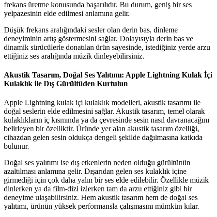
frekans üretme konusunda başarılıdır. Bu durum, geniş bir ses
yelpazesinin elde edilmesi anlamına gelir.
Düşük frekans aralığındaki sesler olan derin bas, dinleme
deneyiminin artış göstermesini sağlar. Dolayısıyla derin bas ve
dinamik sürücülerle donatılan ürün sayesinde, istediğiniz yerde arzu
ettiğiniz ses aralığında müzik dinleyebilirsiniz.
Akustik Tasarım, Doğal Ses Yalıtımı: Apple Lightning Kulak İçi
Kulaklık ile Dış Gürültüden Kurtulun
Apple Lightning kulak içi kulaklık modelleri, akustik tasarımı ile
doğal seslerin elde edilmesini sağlar. Akustik tasarım, temel olarak
kulaklıkların iç kısmında ya da çevresinde sesin nasıl davranacağını
belirleyen bir özelliktir. Üründe yer alan akustik tasarım özelliği,
cihazdan gelen sesin oldukça dengeli şekilde dağılmasına katkıda
bulunur.
Doğal ses yalıtımı ise dış etkenlerin neden olduğu gürültünün
azaltılması anlamına gelir. Dışarıdan gelen ses kulaklık içine
girmediği için çok daha yalın bir ses elde edilebilir. Özellikle müzik
dinlerken ya da film-dizi izlerken tam da arzu ettiğiniz gibi bir
deneyime ulaşabilirsiniz. Hem akustik tasarım hem de doğal ses
yalıtımı, ürünün yüksek performansla çalışmasını mümkün kılar.