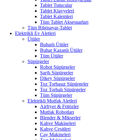
Tablet Tutucular
Tablet Klavyeleri
Tablet Kalemleri
Tüm Tablet Aksesuarları
Tüm Bilgisayar-Tablet
Elektrikli Ev Aletleri
Ütüler
Buharlı Ütüler
Buhar Kazanlı Ütüler
Tüm Ütüler
Süpürgeler
Robot Süpürgeler
Şarjlı Süpürgeler
Dikey Süpürgeler
Toz Torbasız Süpürgeler
Toz Torbalı Süpürgeler
Tüm Süpürgeler
Elektrikli Mutfak Aletleri
Airfryer & Fritözler
Mutfak Robotları
Blender & Mikserler
Kahve Makineleri
Kahve Çeşitleri
Çay Makineleri