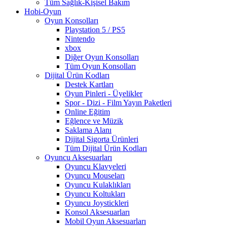
Tüm Sağlık-Kişisel Bakım
Hobi-Oyun
Oyun Konsolları
Playstation 5 / PS5
Nintendo
xbox
Diğer Oyun Konsolları
Tüm Oyun Konsolları
Dijital Ürün Kodları
Destek Kartları
Oyun Pinleri - Üyelikler
Spor - Dizi - Film Yayın Paketleri
Online Eğitim
Eğlence ve Müzik
Saklama Alanı
Dijital Sigorta Ürünleri
Tüm Dijital Ürün Kodları
Oyuncu Aksesuarları
Oyuncu Klavyeleri
Oyuncu Mouseları
Oyuncu Kulaklıkları
Oyuncu Koltukları
Oyuncu Joystickleri
Konsol Aksesuarları
Mobil Oyun Aksesuarları