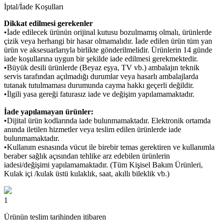
İptal/İade Koşulları
Dikkat edilmesi gerekenler
•İade edilecek ürünün orijinal kutusu bozulmamış olmalı, ürünlerde
çizik veya herhangi bir hasar olmamalıdır. İade edilen ürün tüm yan
ürün ve aksesuarlarıyla birlikte gönderilmelidir. Ürünlerin 14 günde
iade koşullarına uygun bir şekilde iade edilmesi gerekmektedir.
•Büyük desili ürünlerde (Beyaz eşya, TV vb.) ambalajın teknik
servis tarafından açılmadığı durumlar veya hasarlı ambalajlarda
tutanak tutulmaması durumunda cayma hakkı geçerli değildir.
•İlgili yasa gereği faturasız iade ve değişim yapılamamaktadır.
İade yapılamayan ürünler:
•Dijital ürün kodlarında iade bulunmamaktadır. Elektronik ortamda
anında iletilen hizmetler veya teslim edilen ürünlerde iade
bulunmamaktadır.
•Kullanım esnasında vücut ile birebir temas gerektiren ve kullanımla
beraber sağlık açısından tehlike arz edebilen ürünlerin
iadesi/değişimi yapılamamaktadır. (Tüm Kişisel Bakım Ürünleri,
Kulak içi /kulak üstü kulaklık, saat, akıllı bileklik vb.)
1
Ürünün teslim tarihinden itibaren