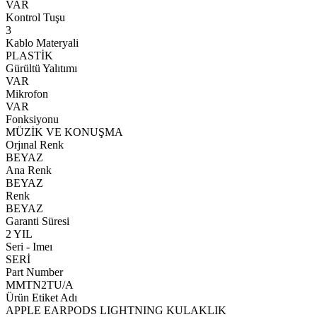
VAR
Kontrol Tuşu
3
Kablo Materyali
PLASTİK
Gürültü Yalıtımı
VAR
Mikrofon
VAR
Fonksiyonu
MÜZİK VE KONUŞMA
Orjınal Renk
BEYAZ
Ana Renk
BEYAZ
Renk
BEYAZ
Garanti Süresi
2 YIL
Seri - Imeı
SERİ
Part Number
MMTN2TU/A
Ürün Etiket Adı
APPLE EARPODS LIGHTNING KULAKLIK