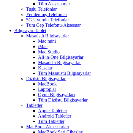
Tüm Aksesuarlar
Tuşlu Telefonlar
Yenilenmiş Telefonlar
5G Uyumlu Telefonlar
Tüm Cep Telefonu-Aksesuar
Bilgisayar-Tablet
Masaüstü Bilgisayarlar
Mac mini
iMac
Mac Studio
All-in-One Bilgisayarlar
Masaüstü Bilgisayarlar
Kasalar
Tüm Masaüstü Bilgisayarlar
Dizüstü Bilgisayarlar
MacBook
Laptoplar
Oyun Bilgisayarları
Tüm Dizüstü Bilgisayarlar
Tabletler
Apple Tabletler
Android Tabletler
Tüm Tabletler
MacBook Aksesuarları
MacBook Şarj Cihazları