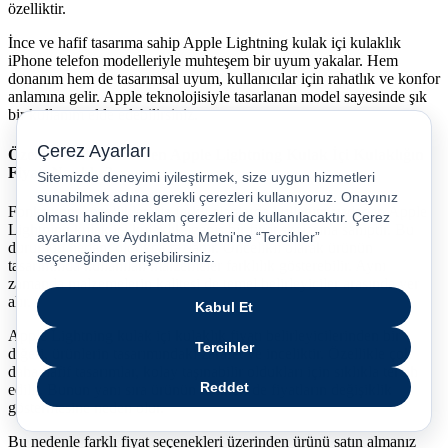
özelliktir.
İnce ve hafif tasarıma sahip Apple Lightning kulak içi kulaklık
iPhone telefon modelleriyle muhteşem bir uyum yakalar. Hem
donanım hem de tasarımsal uyum, kullanıcılar için rahatlık ve konfor
anlamına gelir. Apple teknolojisiyle tasarlanan model sayesinde şık
bir kullanım elde edebilirsiniz.
Özellikleri ile Cezbeden Apple Lightning Kulak İçi Kulaklığın
Fiyatı Nasıldır?
Fonksiyonel özellikleri ile farklı alanlarda kullanım vadeden Apple
Lightning kulak içi kulaklık, geniş bir fiyat skalasına sahiptir. Bu
durumun nedeni oldukça fazladır. Öncelikli olarak ürünün
tasarımında kullanılan malzemeler farklılık gösterebilir. Aynı
zamanda malzemelerin kalitesi de temel belirleyiciler arasında yer
alır.
Apple Lightning kulak içi kulaklık fiyatı belirleyicilerinden bir
diğeri, ürünlerin tasarımındaki zarafet ve inceliktir. Özellikle çok
daha hafif tasarımlar, kolay taşınabilir oldukları için sıklıkla tercih
edilir. Bunun yanı sıra ürünün renkleri de fiyatların değişiklik
göstermesine neden olur.
Bu nedenle farklı fiyat seçenekleri üzerinden ürünü satın almanız