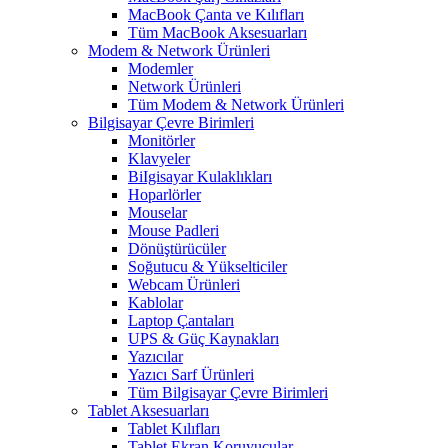
MacBook Çanta ve Kılıfları
Tüm MacBook Aksesuarları
Modem & Network Ürünleri
Modemler
Network Ürünleri
Tüm Modem & Network Ürünleri
Bilgisayar Çevre Birimleri
Monitörler
Klavyeler
BiIgisayar Kulaklıkları
Hoparlörler
Mouselar
Mouse Padleri
Dönüştürücüler
Soğutucu & Yükselticiler
Webcam Ürünleri
Kablolar
Laptop Çantaları
UPS & Güç Kaynakları
Yazıcılar
Yazıcı Sarf Ürünleri
Tüm Bilgisayar Çevre Birimleri
Tablet Aksesuarları
Tablet Kılıfları
Tablet Ekran Koruyucular