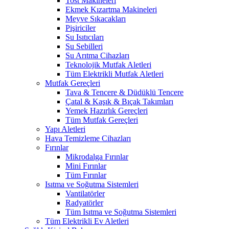
Tost Makineleri
Ekmek Kızartma Makineleri
Meyve Sıkacakları
Pişiriciler
Su Isıtıcıları
Su Sebilleri
Su Arıtma Cihazları
Teknolojik Mutfak Aletleri
Tüm Elektrikli Mutfak Aletleri
Mutfak Gereçleri
Tava & Tencere & Düdüklü Tencere
Çatal & Kaşık & Bıçak Takımları
Yemek Hazırlık Gereçleri
Tüm Mutfak Gereçleri
Yapı Aletleri
Hava Temizleme Cihazları
Fırınlar
Mikrodalga Fırınlar
Mini Fırınlar
Tüm Fırınlar
Isıtma ve Soğutma Sistemleri
Vantilatörler
Radyatörler
Tüm Isıtma ve Soğutma Sistemleri
Tüm Elektrikli Ev Aletleri