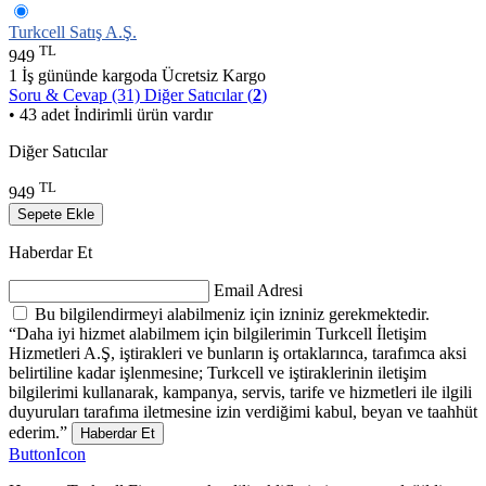
Turkcell Satış A.Ş.
TL
949
1 İş gününde kargoda
Ücretsiz Kargo
Soru & Cevap (31)
Diğer Satıcılar (
2
)
• 43 adet İndirimli ürün vardır
Diğer Satıcılar
TL
949
Sepete Ekle
Haberdar Et
Email Adresi
Bu bilgilendirmeyi alabilmeniz için izniniz gerekmektedir.
“Daha iyi hizmet alabilmem için bilgilerimin Turkcell İletişim
Hizmetleri A.Ş, iştirakleri ve bunların iş ortaklarınca, tarafımca aksi
belirtiline kadar işlenmesine; Turkcell ve iştiraklerinin iletişim
bilgilerimi kullanarak, kampanya, servis, tarife ve hizmetleri ile ilgili
duyuruları tarafıma iletmesine izin verdiğimi kabul, beyan ve taahhüt
ederim.”
Haberdar Et
ButtonIcon