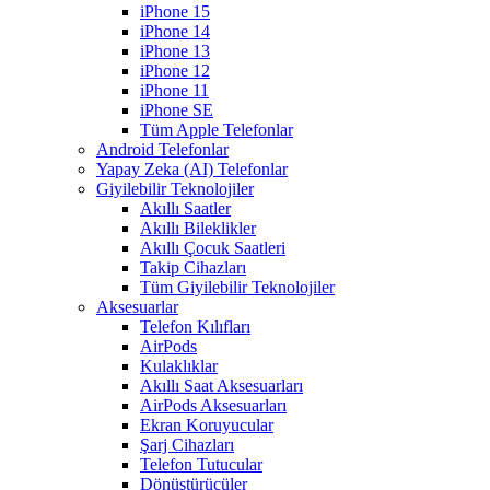
iPhone 15
iPhone 14
iPhone 13
iPhone 12
iPhone 11
iPhone SE
Tüm Apple Telefonlar
Android Telefonlar
Yapay Zeka (AI) Telefonlar
Giyilebilir Teknolojiler
Akıllı Saatler
Akıllı Bileklikler
Akıllı Çocuk Saatleri
Takip Cihazları
Tüm Giyilebilir Teknolojiler
Aksesuarlar
Telefon Kılıfları
AirPods
Kulaklıklar
Akıllı Saat Aksesuarları
AirPods Aksesuarları
Ekran Koruyucular
Şarj Cihazları
Telefon Tutucular
Dönüştürücüler