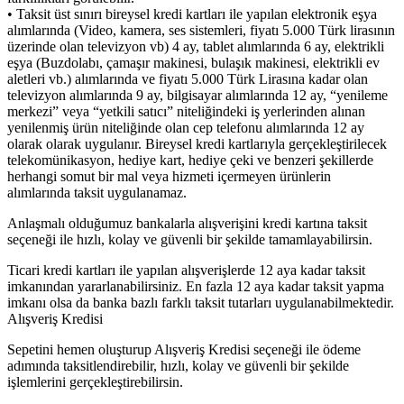
• Taksit üst sınırı bireysel kredi kartları ile yapılan elektronik eşya
alımlarında (Video, kamera, ses sistemleri, fiyatı 5.000 Türk lirasının
üzerinde olan televizyon vb) 4 ay, tablet alımlarında 6 ay, elektrikli
eşya (Buzdolabı, çamaşır makinesi, bulaşık makinesi, elektrikli ev
aletleri vb.) alımlarında ve fiyatı 5.000 Türk Lirasına kadar olan
televizyon alımlarında 9 ay, bilgisayar alımlarında 12 ay, “yenileme
merkezi” veya “yetkili satıcı” niteliğindeki iş yerlerinden alınan
yenilenmiş ürün niteliğinde olan cep telefonu alımlarında 12 ay
olarak olarak uygulanır. Bireysel kredi kartlarıyla gerçekleştirilecek
telekomünikasyon, hediye kart, hediye çeki ve benzeri şekillerde
herhangi somut bir mal veya hizmeti içermeyen ürünlerin
alımlarında taksit uygulanamaz.
Anlaşmalı olduğumuz bankalarla alışverişini kredi kartına taksit
seçeneği ile hızlı, kolay ve güvenli bir şekilde tamamlayabilirsin.
Ticari kredi kartları ile yapılan alışverişlerde 12 aya kadar taksit
imkanından yararlanabilirsiniz. En fazla 12 aya kadar taksit yapma
imkanı olsa da banka bazlı farklı taksit tutarları uygulanabilmektedir.
Alışveriş Kredisi
Sepetini hemen oluşturup Alışveriş Kredisi seçeneği ile ödeme
adımında taksitlendirebilir, hızlı, kolay ve güvenli bir şekilde
işlemlerini gerçekleştirebilirsin.