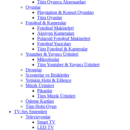
Tüm Oyuncu Aksesuarları
Oyunlar
Playstation & Konsol Oyunları
Tüm Oyunlar
Fotoğraf & Kameralar
Fotoğraf Makineleri
Aksiyon Kameraları
Polaroid Fotoğraf Makineleri
Fotoğraf Yazıcıları
Tüm Fotoğraf & Kameralar
Youtuber & Yayıncı Ürünleri
Mikrofonlar
Tüm Youtuber & Yayıncı Ürünleri
Dronelar
Scooterlar ve Bisikletler
Yetişkin Hobi & Eğlence
Müzik Ürünleri
Pikaplar
Tüm Müzik Ürünleri
Ödeme Kartları
Tüm Hobi-Oyun
TV-Ses Sistemleri
Televizyonlar
Smart TV
LED TV