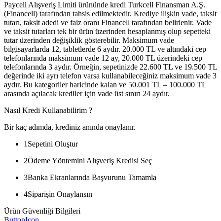
Paycell Alışveriş Limiti ürününde kredi Turkcell Finansman A.Ş.
(Financell) tarafından tahsis edilmektedir. Krediye ilişkin vade, taksit
tutarı, taksit adedi ve faiz oranı Financell tarafından belirlenir. Vade
ve taksit tutarları tek bir ürün üzerinden hesaplanmış olup sepetteki
tutar üzerinden değişiklik gösterebilir. Maksimum vade
bilgisayarlarda 12, tabletlerde 6 aydır. 20.000 TL ve altındaki cep
telefonlarında maksimum vade 12 ay, 20.000 TL üzerindeki cep
telefonlarında 3 aydır. Örneğin, sepetinizde 22.600 TL ve 19.500 TL
değerinde iki ayrı telefon varsa kullanabileceğiniz maksimum vade 3
aydır. Bu kategoriler haricinde kalan ve 50.001 TL – 100.000 TL
arasında açılacak krediler için vade üst sınırı 24 aydır.
Nasıl Kredi Kullanabilirim ?
Bir kaç adımda, krediniz anında onaylanır.
1
Sepetini Oluştur
2
Ödeme Yöntemini Alışveriş Kredisi Seç
3
Banka Ekranlarında Başvurunu Tamamla
4
Siparişin Onaylansın
Ürün Güvenliği Bilgileri
ButtonIcon