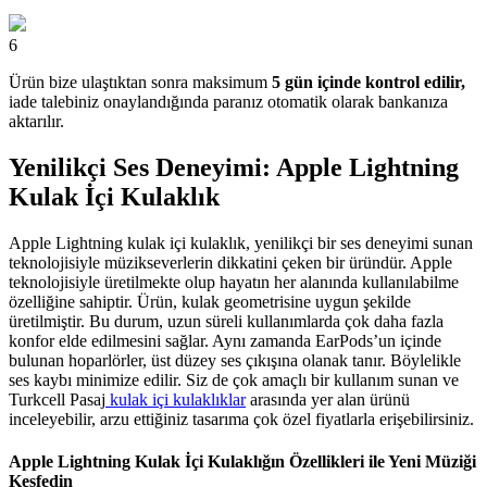
6
Ürün bize ulaştıktan sonra maksimum
5 gün içinde kontrol edilir,
iade talebiniz onaylandığında paranız otomatik olarak bankanıza
aktarılır.
Yenilikçi Ses Deneyimi: Apple Lightning
Kulak İçi Kulaklık
Apple Lightning kulak içi kulaklık, yenilikçi bir ses deneyimi sunan
teknolojisiyle müzikseverlerin dikkatini çeken bir üründür. Apple
teknolojisiyle üretilmekte olup hayatın her alanında kullanılabilme
özelliğine sahiptir. Ürün, kulak geometrisine uygun şekilde
üretilmiştir. Bu durum, uzun süreli kullanımlarda çok daha fazla
konfor elde edilmesini sağlar. Aynı zamanda EarPods’un içinde
bulunan hoparlörler, üst düzey ses çıkışına olanak tanır. Böylelikle
ses kaybı minimize edilir. Siz de çok amaçlı bir kullanım sunan ve
Turkcell Pasaj
kulak içi kulaklıklar
arasında yer alan ürünü
inceleyebilir, arzu ettiğiniz tasarıma çok özel fiyatlarla erişebilirsiniz.
Apple Lightning Kulak İçi Kulaklığın Özellikleri ile Yeni Müziği
Keşfedin